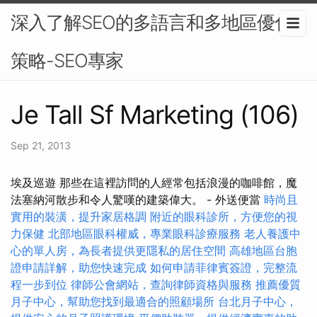
深入了解SEO的多語言和多地區優化
策略-SEO專家
Je Tall Sf Marketing (106)
Sep 21, 2013
埃及巡遊 那些在這裡訪問的人經常包括浪漫的咖啡館，魔
法塞納河散步和令人驚嘆的建築偉大。 - 外送便當
時尚且
實用的裝潢，提升家居格調
附近的眼科診所，方便您的視
力保健
北部地區眼科權威，專業眼科診療服務
老人養護中
心的單人房，為長者提供更隱私的居住空間
高雄地區台胞
證申請詳解，助您快速完成
如何申請菲律賓簽證，完整流
程一步到位
律師公會網站，查詢律師資格與服務
推薦優質
月子中心，幫助您找到最適合的照顧場所
台北月子中心，