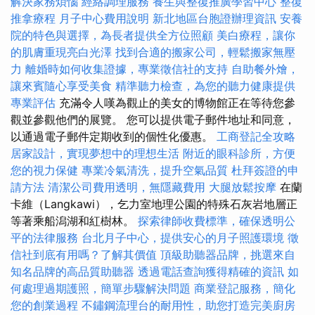
解決家務煩惱
經絡調理服務
養生與整復推廣學習中心
整復
推拿療程
月子中心費用說明
新北地區台胞證辦理資訊
安養
院的特色與選擇，為長者提供全方位照顧
美白療程，讓你
的肌膚重現亮白光澤
找到合適的搬家公司，輕鬆搬家無壓
力
離婚時如何收集證據，專業徵信社的支持
自助餐外燴，
讓來賓隨心享受美食
精準聽力檢查，為您的聽力健康提供
專業評估
充滿令人嘆為觀止的美女的博物館正在等待您參
觀並參觀他們的展覽。 您可以提供電子郵件地址和同意，
以通過電子郵件定期收到的個性化優惠。
工商登記全攻略
居家設計，實現夢想中的理想生活
附近的眼科診所，方便
您的視力保健
專業冷氣清洗，提升空氣品質
杜拜簽證的申
請方法
清潔公司費用透明，無隱藏費用
大腿放鬆按摩
在蘭
卡維（Langkawi），乞力室地理公園的特殊石灰岩地層正
等著乘船潟湖和紅樹林。
探索律師收費標準，確保透明公
平的法律服務
台北月子中心，提供安心的月子照護環境
徵
信社到底有用嗎？了解其價值
頂級助聽器品牌，挑選來自
知名品牌的高品質助聽器
透過電話查詢獲得精確的資訊
如
何處理過期護照，簡單步驟解決問題
商業登記服務，簡化
您的創業過程
不鏽鋼流理台的耐用性，助您打造完美廚房