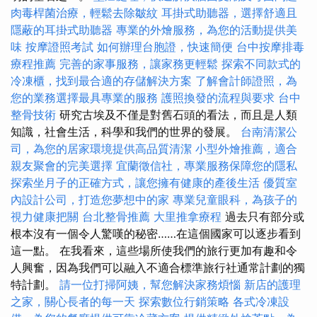
肉毒桿菌治療，輕鬆去除皺紋
耳掛式助聽器，選擇舒適且
隱蔽的耳掛式助聽器
專業的外燴服務，為您的活動提供美
味
按摩證照考試
如何辦理台胞證，快速簡便
台中按摩排毒
療程推薦
完善的家事服務，讓家務更輕鬆
探索不同款式的
冷凍櫃，找到最合適的存儲解決方案
了解會計師證照，為
您的業務選擇最具專業的服務
護照換發的流程與要求
台中
整骨技術
研究古埃及不僅是對舊石頭的看法，而且是人類
知識，社會生活，科學和我們的世界的發展。
台南清潔公
司，為您的居家環境提供高品質清潔
小型外燴推薦，適合
親友聚會的完美選擇
宜蘭徵信社，專業服務保障您的隱私
探索坐月子的正確方式，讓您擁有健康的產後生活
優質室
內設計公司，打造您夢想中的家
專業兒童眼科，為孩子的
視力健康把關
台北整骨推薦
大里推拿療程
過去只有部分或
根本沒有一個令人驚嘆的秘密……在這個國家可以逐步看到
這一點。 在我看來，這些場所使我們的旅行更加有趣和令
人興奮，因為我們可以融入不適合標準旅行社通常計劃的獨
特計劃。
請一位打掃阿姨，幫您解決家務煩惱
新店的護理
之家，關心長者的每一天
探索數位行銷策略
各式冷凍設