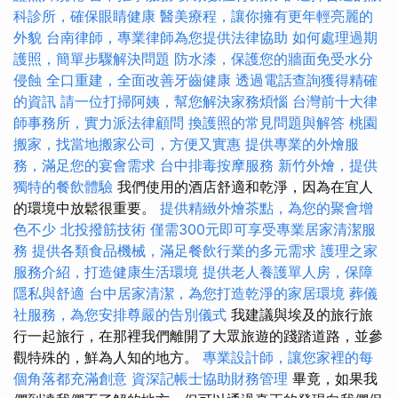
科診所，確保眼睛健康
醫美療程，讓你擁有更年輕亮麗的
外貌
台南律師，專業律師為您提供法律協助
如何處理過期
護照，簡單步驟解決問題
防水漆，保護您的牆面免受水分
侵蝕
全口重建，全面改善牙齒健康
透過電話查詢獲得精確
的資訊
請一位打掃阿姨，幫您解決家務煩惱
台灣前十大律
師事務所，實力派法律顧問
換護照的常見問題與解答
桃園
搬家，找當地搬家公司，方便又實惠
提供專業的外燴服
務，滿足您的宴會需求
台中排毒按摩服務
新竹外燴，提供
獨特的餐飲體驗
我們使用的酒店舒適和乾淨，因為在宜人
的環境中放鬆很重要。
提供精緻外燴茶點，為您的聚會增
色不少
北投撥筋技術
僅需300元即可享受專業居家清潔服
務
提供各類食品機械，滿足餐飲行業的多元需求
護理之家
服務介紹，打造健康生活環境
提供老人養護單人房，保障
隱私與舒適
台中居家清潔，為您打造乾淨的家居環境
葬儀
社服務，為您安排尊嚴的告別儀式
我建議與埃及的旅行旅
行一起旅行，在那裡我們離開了大眾旅遊的踐踏道路，並參
觀特殊的，鮮為人知的地方。
專業設計師，讓您家裡的每
個角落都充滿創意
資深記帳士協助財務管理
畢竟，如果我