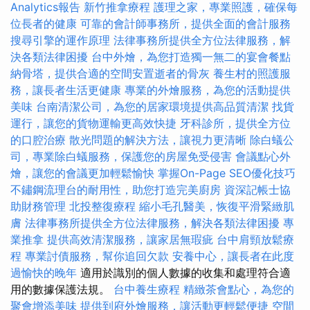
Analytics報告
新竹推拿療程
護理之家，專業照護，確保每
位長者的健康
可靠的會計師事務所，提供全面的會計服務
搜尋引擎的運作原理
法律事務所提供全方位法律服務，解
決各類法律困擾
台中外燴，為您打造獨一無二的宴會餐點
納骨塔，提供合適的空間安置逝者的骨灰
養生村的照護服
務，讓長者生活更健康
專業的外燴服務，為您的活動提供
美味
台南清潔公司，為您的居家環境提供高品質清潔
找貨
運行，讓您的貨物運輸更高效快捷
牙科診所，提供全方位
的口腔治療
散光問題的解決方法，讓視力更清晰
除白蟻公
司，專業除白蟻服務，保護您的房屋免受侵害
會議點心外
燴，讓您的會議更加輕鬆愉快
掌握On-Page SEO優化技巧
不鏽鋼流理台的耐用性，助您打造完美廚房
資深記帳士協
助財務管理
北投整復療程
縮小毛孔醫美，恢復平滑緊緻肌
膚
法律事務所提供全方位法律服務，解決各類法律困擾
專
業推拿
提供高效清潔服務，讓家居無瑕疵
台中肩頸放鬆療
程
專業討債服務，幫你追回欠款
安養中心，讓長者在此度
過愉快的晚年
適用於識別的個人數據的收集和處理符合適
用的數據保護法規。
台中養生療程
精緻茶會點心，為您的
聚會增添美味
提供到府外燴服務，讓活動更輕鬆便捷
空間