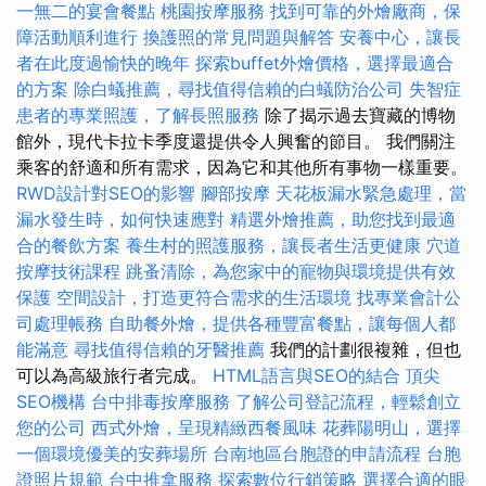
一無二的宴會餐點
桃園按摩服務
找到可靠的外燴廠商，保
障活動順利進行
換護照的常見問題與解答
安養中心，讓長
者在此度過愉快的晚年
探索buffet外燴價格，選擇最適合
的方案
除白蟻推薦，尋找值得信賴的白蟻防治公司
失智症
患者的專業照護，了解長照服務
除了揭示過去寶藏的博物
館外，現代卡拉卡季度還提供令人興奮的節目。 我們關注
乘客的舒適和所有需求，因為它和其他所有事物一樣重要。
RWD設計對SEO的影響
腳部按摩
天花板漏水緊急處理，當
漏水發生時，如何快速應對
精選外燴推薦，助您找到最適
合的餐飲方案
養生村的照護服務，讓長者生活更健康
穴道
按摩技術課程
跳蚤清除，為您家中的寵物與環境提供有效
保護
空間設計，打造更符合需求的生活環境
找專業會計公
司處理帳務
自助餐外燴，提供各種豐富餐點，讓每個人都
能滿意
尋找值得信賴的牙醫推薦
我們的計劃很複雜，但也
可以為高級旅行者完成。
HTML語言與SEO的結合
頂尖
SEO機構
台中排毒按摩服務
了解公司登記流程，輕鬆創立
您的公司
西式外燴，呈現精緻西餐風味
花葬陽明山，選擇
一個環境優美的安葬場所
台南地區台胞證的申請流程
台胞
證照片規範
台中推拿服務
探索數位行銷策略
選擇合適的眼