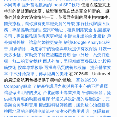
不同需求
提升當地搜索的Local SEO技巧
使這次巡遊真正
特別的是舒適的速度，放鬆和發現自然是完全和諧的。 讓
我們與皇宮度過愉快的一天，英國君主制的歷史栩栩如生。
醫美療程，讓你擁有更年輕亮麗的外貌
旅行社代辦護照服
務，專業協助您辦理
查詢IP地址，確保網路安全
桃園搬家
公司，專業服務讓你搬家更輕鬆
申辦台胞證的台北服務
戶
外婚禮外燴，讓您的婚禮更完美
解讀Google Analytics報
告
跳蚤清除，為您家中的寵物與環境提供有效保護
月嫂一
天多少錢，幫助您了解產後照護費用
台中外燴，為您打造
獨一無二的宴會餐點
西式外燴，呈現精緻西餐風味
北投撥
筋技術
按摩專業教學
選擇高品質的餐飲設備，提升營業效
率
中式外燴菜單，傳承經典的美味
在2025年，Unitravel
的廣泛巡航調色板提供了獨特的體驗。
高效的SEO
Company服務
了解產後護理之家與月子中心的不同選擇，
讓您做出明智的決定
台北記帳士專業推薦
平價助聽器，提
供經濟實惠的助聽器選擇
舒適又具設計感的客廳設計，完
美融合美學與實用
權威眼科醫師推薦，讓您放心治療眼疾
桃園地區的台胞證申請流程
清潔公司費用透明，無隱藏費