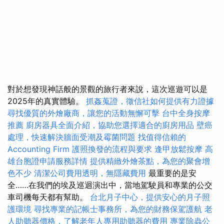
對於想發現神話般的景觀的旅行者來說，這次巡遊可以是
2025年的真實體驗。
抓姦蒐證，徵信社如何提供有力證據
尋找優質的外燴廠商，讓您的活動無懈可擊
台中全身按摩
推薦
廚房器具全面介紹，協助您選擇適合的廚房用品
壁癌
處理，快速解決牆面受潮及霉菌問題
找值得信賴的
Accounting Firm
護照換發的流程與要求
逢甲放鬆按摩
高
雄台胞證申請服務詳情
提供精緻外燴茶點，為您的聚會增
色不少
清潔公司費用透明，無隱藏費用
最重要的是安
全……在我們的埃及巡迴演出中，當地駕駛員和專業的公交
車司機每天都有幫助。
台北月子中心，提供安心的月子照
護環境
尋找專業的記帳士事務所，為您的財務保駕護航
老
人助聽器價格，了解老年人專用助聽器的費用
專業除蟲公