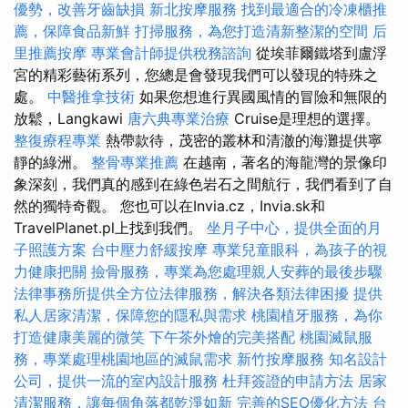
優勢，改善牙齒缺損
新北按摩服務
找到最適合的冷凍櫃推
薦，保障食品新鮮
打掃服務，為您打造清新整潔的空間
后
里推薦按摩
專業會計師提供稅務諮詢
從埃菲爾鐵塔到盧浮
宮的精彩藝術系列，您總是會發現我們可以發現的特殊之
處。
中醫推拿技術
如果您想進行異國風情的冒險和無限的
放鬆，Langkawi
唐六典專業治療
Cruise是理想的選擇。
整復療程專業
熱帶款待，茂密的叢林和清澈的海灘提供寧
靜的綠洲。
整骨專業推薦
在越南，著名的海龍灣的景像印
象深刻，我們真的感到在綠色岩石之間航行，我們看到了自
然的獨特奇觀。 您也可以在Invia.cz，Invia.sk和
TravelPlanet.pl上找到我們。
坐月子中心，提供全面的月
子照護方案
台中壓力舒緩按摩
專業兒童眼科，為孩子的視
力健康把關
撿骨服務，專業為您處理親人安葬的最後步驟
法律事務所提供全方位法律服務，解決各類法律困擾
提供
私人居家清潔，保障您的隱私與需求
桃園植牙服務，為你
打造健康美麗的微笑
下午茶外燴的完美搭配
桃園滅鼠服
務，專業處理桃園地區的滅鼠需求
新竹按摩服務
知名設計
公司，提供一流的室內設計服務
杜拜簽證的申請方法
居家
清潔服務，讓每個角落都乾淨如新
完善的SEO優化方法
台