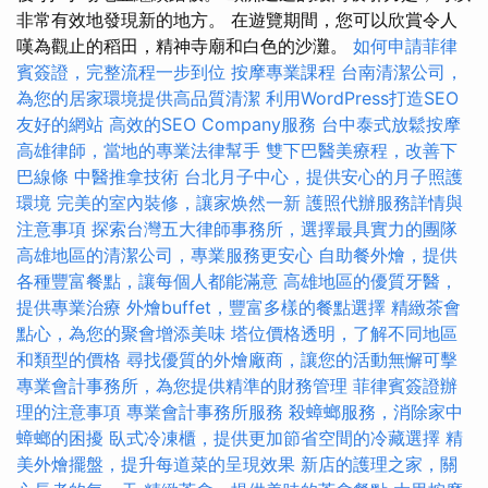
非常有效地發現新的地方。 在遊覽期間，您可以欣賞令人
嘆為觀止的稻田，精神寺廟和白色的沙灘。
如何申請菲律
賓簽證，完整流程一步到位
按摩專業課程
台南清潔公司，
為您的居家環境提供高品質清潔
利用WordPress打造SEO
友好的網站
高效的SEO Company服務
台中泰式放鬆按摩
高雄律師，當地的專業法律幫手
雙下巴醫美療程，改善下
巴線條
中醫推拿技術
台北月子中心，提供安心的月子照護
環境
完美的室內裝修，讓家焕然一新
護照代辦服務詳情與
注意事項
探索台灣五大律師事務所，選擇最具實力的團隊
高雄地區的清潔公司，專業服務更安心
自助餐外燴，提供
各種豐富餐點，讓每個人都能滿意
高雄地區的優質牙醫，
提供專業治療
外燴buffet，豐富多樣的餐點選擇
精緻茶會
點心，為您的聚會增添美味
塔位價格透明，了解不同地區
和類型的價格
尋找優質的外燴廠商，讓您的活動無懈可擊
專業會計事務所，為您提供精準的財務管理
菲律賓簽證辦
理的注意事項
專業會計事務所服務
殺蟑螂服務，消除家中
蟑螂的困擾
臥式冷凍櫃，提供更加節省空間的冷藏選擇
精
美外燴擺盤，提升每道菜的呈現效果
新店的護理之家，關