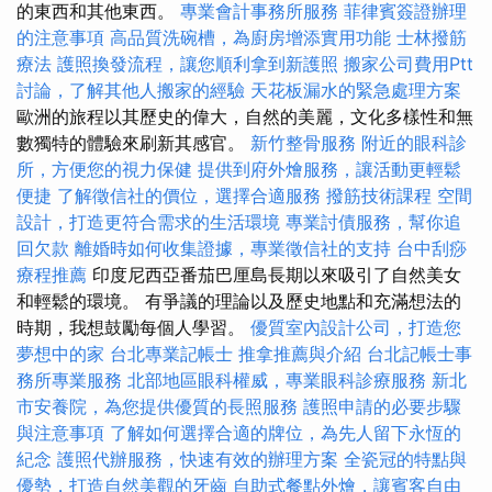
的東西和其他東西。
專業會計事務所服務
菲律賓簽證辦理
的注意事項
高品質洗碗槽，為廚房增添實用功能
士林撥筋
療法
護照換發流程，讓您順利拿到新護照
搬家公司費用Ptt
討論，了解其他人搬家的經驗
天花板漏水的緊急處理方案
歐洲的旅程以其歷史的偉大，自然的美麗，文化多樣性和無
數獨特的體驗來刷新其感官。
新竹整骨服務
附近的眼科診
所，方便您的視力保健
提供到府外燴服務，讓活動更輕鬆
便捷
了解徵信社的價位，選擇合適服務
撥筋技術課程
空間
設計，打造更符合需求的生活環境
專業討債服務，幫你追
回欠款
離婚時如何收集證據，專業徵信社的支持
台中刮痧
療程推薦
印度尼西亞番茄巴厘島長期以來吸引了自然美女
和輕鬆的環境。 有爭議的理論以及歷史地點和充滿想法的
時期，我想鼓勵每個人學習。
優質室內設計公司，打造您
夢想中的家
台北專業記帳士
推拿推薦與介紹
台北記帳士事
務所專業服務
北部地區眼科權威，專業眼科診療服務
新北
市安養院，為您提供優質的長照服務
護照申請的必要步驟
與注意事項
了解如何選擇合適的牌位，為先人留下永恆的
紀念
護照代辦服務，快速有效的辦理方案
全瓷冠的特點與
優勢，打造自然美觀的牙齒
自助式餐點外燴，讓賓客自由