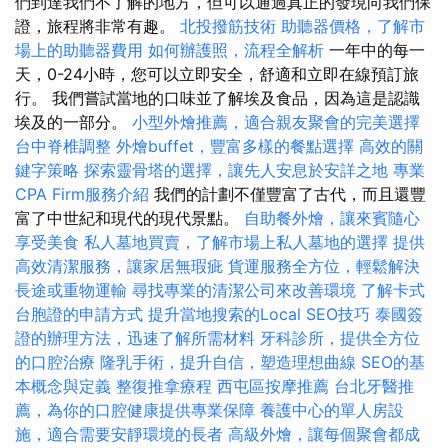
們到達我們不了解的地方，但可以通過真正的發現向我們保
證，旅程將非常有趣。
北投撥筋技術
助聽器價格，了解市
場上的助聽器費用
如何辦護照，流程全解析
一年中的每一
天，0-24小時，您可以立即安全，舒適和立即在線預訂旅
行。 我們嘗試當地的口味並了解埃及食品，因為這是認識
埃及的一部分。
小型外燴推薦，適合親友聚會的完美選擇
台中脊椎調整
外燴buffet，豐富多樣的餐點選擇
高效的關
鍵字策略
探索靈骨塔的選擇，讓先人安息於安詳之地
專業
CPA Firm服務介紹
我們的計劃不僅豐富了古代，而且還豐
富了中世紀和現代的現代景點。
自助餐外燴，讓來賓隨心
享受美食
私人墓地買賣，了解市場上私人墓地的選擇
提供
高效清潔服務，讓家居無瑕疵
貨運服務全方位，輕鬆解決
長途或重物運輸
尋找專業的清潔公司來改善環境
了解卡式
台胞證的申請方式
提升當地搜索的Local SEO技巧
泰國簽
證的辦理方法，迅速了解所需材料
牙科診所，提供全方位
的口腔治療
隆乳手術，提升自信，塑造理想曲線
SEO的基
本概念與定義
整復推拿療程
西屯區按摩推薦
台北牙醫推
薦，為你的口腔健康提供專業保障
養護中心的單人房設
施，適合需要安靜環境的長者
高級外燴，讓每個聚會都成