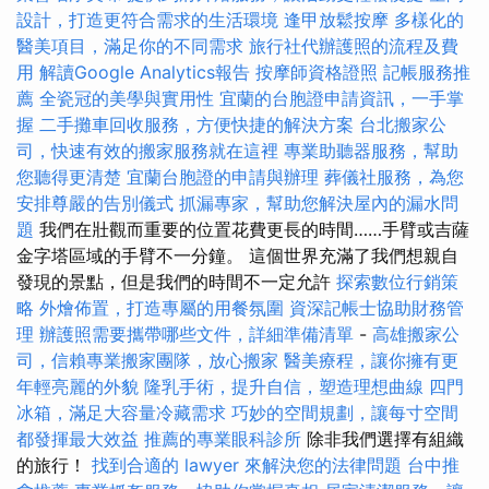
設計，打造更符合需求的生活環境
逢甲放鬆按摩
多樣化的
醫美項目，滿足你的不同需求
旅行社代辦護照的流程及費
用
解讀Google Analytics報告
按摩師資格證照
記帳服務推
薦
全瓷冠的美學與實用性
宜蘭的台胞證申請資訊，一手掌
握
二手攤車回收服務，方便快捷的解決方案
台北搬家公
司，快速有效的搬家服務就在這裡
專業助聽器服務，幫助
您聽得更清楚
宜蘭台胞證的申請與辦理
葬儀社服務，為您
安排尊嚴的告別儀式
抓漏專家，幫助您解決屋內的漏水問
題
我們在壯觀而重要的位置花費更長的時間……手臂或吉薩
金字塔區域的手臂不一分鐘。 這個世界充滿了我們想親自
發現的景點，但是我們的時間不一定允許
探索數位行銷策
略
外燴佈置，打造專屬的用餐氛圍
資深記帳士協助財務管
理
辦護照需要攜帶哪些文件，詳細準備清單
-
高雄搬家公
司，信賴專業搬家團隊，放心搬家
醫美療程，讓你擁有更
年輕亮麗的外貌
隆乳手術，提升自信，塑造理想曲線
四門
冰箱，滿足大容量冷藏需求
巧妙的空間規劃，讓每寸空間
都發揮最大效益
推薦的專業眼科診所
除非我們選擇有組織
的旅行！
找到合適的 lawyer 來解決您的法律問題
台中推