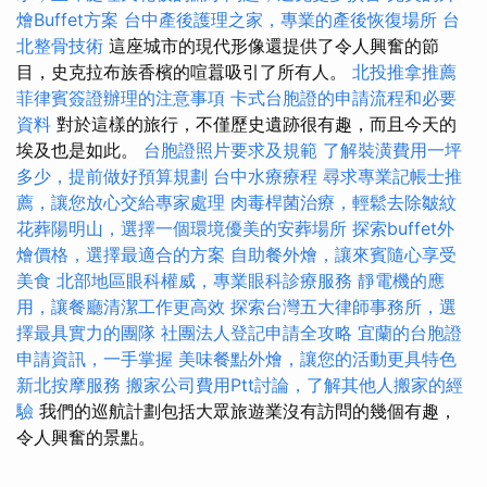
燴Buffet方案
台中產後護理之家，專業的產後恢復場所
台
北整骨技術
這座城市的現代形像還提供了令人興奮的節
目，史克拉布族香檳的喧囂吸引了所有人。
北投推拿推薦
菲律賓簽證辦理的注意事項
卡式台胞證的申請流程和必要
資料
對於這樣的旅行，不僅歷史遺跡很有趣，而且今天的
埃及也是如此。
台胞證照片要求及規範
了解裝潢費用一坪
多少，提前做好預算規劃
台中水療療程
尋求專業記帳士推
薦，讓您放心交給專家處理
肉毒桿菌治療，輕鬆去除皺紋
花葬陽明山，選擇一個環境優美的安葬場所
探索buffet外
燴價格，選擇最適合的方案
自助餐外燴，讓來賓隨心享受
美食
北部地區眼科權威，專業眼科診療服務
靜電機的應
用，讓餐廳清潔工作更高效
探索台灣五大律師事務所，選
擇最具實力的團隊
社團法人登記申請全攻略
宜蘭的台胞證
申請資訊，一手掌握
美味餐點外燴，讓您的活動更具特色
新北按摩服務
搬家公司費用Ptt討論，了解其他人搬家的經
驗
我們的巡航計劃包括大眾旅遊業沒有訪問的幾個有趣，
令人興奮的景點。