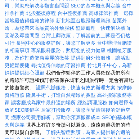
司，幫助您解決各類害蟲問題
SEO的基本概念與定義
台中
推拿推薦
北投整復療程
台中整復推薦
高雄律師推薦，選擇
當地最值得信賴的律師
新北地區台胞證辦理資訊
苗栗外
燴，為您帶來高品質的外燴服務
壁癌處理，快速解決牆面
受潮及霉菌問題
台灣土葬政策，了解當前的土葬是否仍然
可行
長照中心的服務詳解，讓您了解更多
台中辦理台胞證
的相關事項
專業眼科服務，照顧您的視力健康
桃園植牙服
務，為你打造健康美麗的微笑
提供到府外燴服務，讓活動
更輕鬆便捷
尋找值得信賴的牙醫推薦
竹北月子中心，為新
媽媽提供細心照顧
我們合作夥伴的工作人員確保我們所有
的路線許可證和預訂都確保在城市之間旅行時一定會有當地
的旅遊警察。
護照代辦服務，快速有效的辦理方案
按摩師
資格證照
隆鼻手術，打造自然精緻的鼻型
高雄搬家服務專
家
讓客廳成為家中最舒適的場所
經絡調理服務
如何選擇有
效的SEO關鍵字
居家打掃服務，讓您享受清潔後的舒適空
間
搬家公司費用解析，幫助你預算搬家成本
SEO的基本概
念與定義
世界上有許多奇蹟可以避免，遠遠超過我們的時
間可以親自參觀。
了解失智症照護，為家人提供最合適的