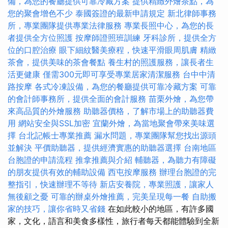
備，為您的餐廳提供可靠冷藏方案
提供精緻外燴茶點，為
您的聚會增色不少
泰國簽證的最新申請規定
新北律師事務
所，專業團隊提供專業法律服務
專業長照中心，為您的長
者提供全方位照護
按摩師證照班訓練
牙科診所，提供全方
位的口腔治療
眼下細紋醫美療程，快速平滑眼周肌膚
精緻
茶會，提供美味的茶會餐點
養生村的照護服務，讓長者生
活更健康
僅需300元即可享受專業居家清潔服務
台中中清
路按摩
各式冷凍設備，為您的餐廳提供可靠冷藏方案
可靠
的會計師事務所，提供全面的會計服務
苗栗外燴，為您帶
來高品質的外燴服務
助聽器價格，了解市場上的助聽器費
用
網站安全與SSL加密
宜蘭外燴，為當地聚會帶來美味選
擇
台北記帳士專業推薦
漏水問題，專業團隊幫您找出源頭
並解決
平價助聽器，提供經濟實惠的助聽器選擇
台南地區
台胞證的申請流程
推拿推薦與介紹
輔聽器，為聽力有障礙
的朋友提供有效的輔助設備
西屯按摩服務
辦理台胞證的完
整指引，快速辦理不等待
新店安養院，專業照護，讓家人
無後顧之憂
可靠的辦桌外燴推薦，完美呈現每一餐
自助搬
家的技巧，讓你省時又省錢
在如此較小的地區，有許多國
家，文化，語言和美食多樣性，旅行者每天都能體驗到全新