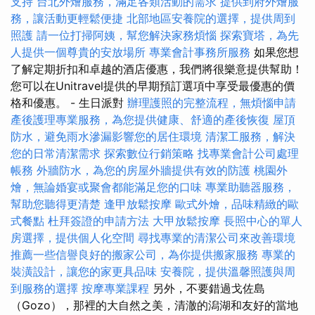
支持
台北外燴服務，滿足各類活動的需求
提供到府外燴服
務，讓活動更輕鬆便捷
北部地區安養院的選擇，提供周到
照護
請一位打掃阿姨，幫您解決家務煩惱
探索寶塔，為先
人提供一個尊貴的安放場所
專業會計事務所服務
如果您想
了解定期折扣和卓越的酒店優惠，我們將很樂意提供幫助！
您可以在Unitravel提供的早期預訂選項中享受最優惠的價
格和優惠。 - 生日派對
辦理護照的完整流程，無煩惱申請
產後護理專業服務，為您提供健康、舒適的產後恢復
屋頂
防水，避免雨水滲漏影響您的居住環境
清潔工服務，解決
您的日常清潔需求
探索數位行銷策略
找專業會計公司處理
帳務
外牆防水，為您的房屋外牆提供有效的防護
桃園外
燴，無論婚宴或聚會都能滿足您的口味
專業助聽器服務，
幫助您聽得更清楚
逢甲放鬆按摩
歐式外燴，品味精緻的歐
式餐點
杜拜簽證的申請方法
大甲放鬆按摩
長照中心的單人
房選擇，提供個人化空間
尋找專業的清潔公司來改善環境
推薦一些信譽良好的搬家公司，為你提供搬家服務
專業的
裝潢設計，讓您的家更具品味
安養院，提供溫馨照護與周
到服務的選擇
按摩專業課程
另外，不要錯過戈佐島
（Gozo），那裡的大自然之美，清澈的潟湖和友好的當地