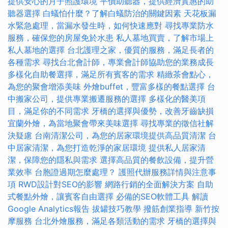
提供安心的月子照護環境
平價助聽器，提供經濟實惠的助
聽器選擇
白蟻怕什麼？了解白蟻防治的關鍵因素
天花板漏
水緊急處理，當漏水發生時，如何快速應對
尋找專業防水
服務，確保您的房屋免於水患
私人墓地買賣，了解市場上
私人墓地的選擇
台北護理之家，優質的服務，滿足長者的
各種需求
尋找台北會計師，專業會計師協助您的業務成長
多樣化自助餐選擇，滿足所有賓客的需求
精緻茶會點心，
為您的聚會增添美味
外燴buffet，豐富多樣的餐點選擇
台
中搬家公司，提供專業搬遷服務的選擇
多樣化的醫美項
目，滿足你的不同需求
牙橋的選擇與優勢，改善牙齒缺損
宜蘭外燴，為當地聚會帶來美味選擇
尋找專業的徵信社解
決疑慮
台南清潔公司，為您的居家環境提供高品質清潔
台
中居家清潔，為您打造乾淨的家居環境
提供私人居家清
潔，保障您的隱私與需求
選擇高品質的餐飲設備，提升營
業效率
台胞證過期怎麼處理？
護照代辦服務詳情與注意事
項
RWD設計對SEO的影響
網路行銷的全面解決方案
自助
式餐點外燴，讓賓客自由選擇
必備的SEO軟體工具
解讀
Google Analytics報告
拔罐技巧教學
撥筋創業指導
新竹按
摩服務
台北外燴服務，滿足各類活動的需求
牙橋的選擇與