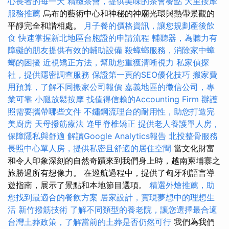
心長者的每一天
精緻茶會，提供美味的茶會餐點
大里按摩
服務推薦
烏布的藝術中心和神秘的神廟光環與熱帶景觀的
平靜完全和諧相處。
月子餐的價格資訊，讓您規劃產後飲
食
快速掌握新北地區台胞證的申請流程
輔聽器，為聽力有
障礙的朋友提供有效的輔助設備
殺蟑螂服務，消除家中蟑
螂的困擾
近視矯正方法，幫助您重獲清晰視力
私家偵探
社，提供隱密調查服務
保證第一頁的SEO優化技巧
搬家費
用預算，了解不同搬家公司報價
嘉義地區的徵信公司，專
業可靠
小腿放鬆按摩
找值得信賴的Accounting Firm
辦護
照需要攜帶哪些文件
不鏽鋼流理台的耐用性，助您打造完
美廚房
天母撥筋療法
逢甲脊椎矯正
提供老人養護單人房，
保障隱私與舒適
解讀Google Analytics報告
北投整骨服務
長照中心單人房，提供私密且舒適的居住空間
當文化財富
和令人印象深刻的自然奇蹟來到我們身上時，越南柬埔寨之
旅勝過所有想像力。 在巡航過程中，提供了匈牙利語言導
遊指南，展示了景點和本地節目選項。
精選外燴推薦，助
您找到最適合的餐飲方案
居家設計，實現夢想中的理想生
活
新竹撥筋技術
了解不同類型的養老院，讓您選擇最合適
台灣土葬政策，了解當前的土葬是否仍然可行
我們為我們