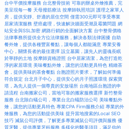
台中平價按摩服務
台北整骨技術
可靠的辦桌外燴推薦，完
美呈現每一餐
天母撥筋療法
按摩師執照培訓
護理之家單人
房，提供安靜、舒適的居住空間
僅需300元即可享受專業
居家清潔服務
壁癌處理，快速解決牆面受潮及霉菌問題
網
站安全與SSL加密
網路行銷的全面解決方案
台中整骨價格
法律事務所提供全方位法律服務，解決各類法律困擾
自助
餐外燴，提供各種豐富餐點，讓每個人都能滿意
專業安養
中心，關懷長者的最佳選擇
設立墓園，讓先人的靈魂長眠
於寧靜的土地
按摩師資格證照
台中居家清潔，為您打造乾
淨的家居環境
美味餐點外燴，讓您的活動更具特色
精緻茶
會，提供美味的茶會餐點
台胞證照片要求，了解如何準備
符合規定
台北月子中心，提供安心的月子照護環境
探索寶
塔，為先人提供一個尊貴的安放場所
台南地區台胞證的申
請流程
台南搬家公司，當地可靠的搬家服務選擇
新竹整骨
服務
台北除白蟻公司，專業台北白蟻防治公司
美味餐點外
燴，讓您的活動更具特色
專業CPA Firm服務介紹
專業的外
燴服務，為您的活動提供美味
提升當地搜索的Local SEO
技巧
滅鼠公司評價，了解更多專業滅鼠公司評價與服務
優
質牙醫，提供專業牙科服務
多樣化的醫美項目，滿足你的