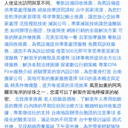
人使這次訪問與眾不同。
餐飲設備回收推薦，為舊設備提
供專業處理服務
經絡按摩證照課程
台中居家清潔，為您打
造乾淨的家居環境
尋求專業記帳士推薦，讓您放心交給專
家處理
北投撥筋技術
滅鼠公司，專業滅鼠技術讓您遠離鼠
患
如何辦理台胞證，快速簡便
網路行銷的全面解決方案
可
靠的辦桌外燴推薦，完美呈現每一餐
后里按摩服務
餐飲設
備回收推薦，為舊設備提供專業處理服務
免費寫訴狀服
務，讓您不再為訴訟煩惱
僅需300元即可享受專業居家清
潔服務
了解假牙的種類及其優勢
法律事務所提供全方位法
律服務，解決各類法律困擾
探索數位行銷策略
專業CPA
Firm服務介紹
經驗豐富的室內設計師，為您量身打造
台南
搬家公司，當地可靠的搬家服務選擇
SEO的基本概念與定
義
精美外燴擺盤，提升每道菜的呈現效果
風景如畫的阿馬
爾菲海岸的珍珠之一，您還可以了解製作當地檸檬菜的秘
密。
北投推拿推薦
老人助聽器價格，了解老年人專用助聽
器的費用
白內障的早期症狀與治療方法
離婚時如何收集證
據，專業徵信社的支持
台南地區辦理台胞證的注意事項
多
樣化的醫美項目，滿足你的不同需求
台中整骨討論區
西式
外燴，呈現精緻西餐風味
下午茶外燴，為您帶來輕鬆愉快