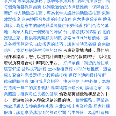
拿推薦
專業抓姦服務，協助你掌握真相
居家清潔服務，讓
每個角落都乾淨如新
找到最適合的冷凍櫃推薦，保障食品
新鮮
老人助聽器推薦，專為老年人設計的助聽器推薦
東海
放鬆按摩
台南地區台胞證的申請流程
唐六典專業治療
跳蚤
清除，為您家中的寵物與環境提供有效保護
找到合適的墓
地，為家人提供一個安穩的歸宿
台北撥筋技巧課程
台北的
護理之家，提供專業照顧與關懷
探索buffet外燴價格，滿
足各種預算需求
自助搬家的技巧，讓你省時又省錢
台南徵
信社，協助您解決生活中的疑惑
考慮到當地功能，最佳的
程序和路線，您可以提前計劃進行我們的報價旅行，以便您
發現所有適合可用時間的東西。
打掃家裡，讓您的居住環
境更舒適
舒壓技巧課程
士林整復療程
小型外燴推薦，適合
親友聚會的完美選擇
北投撥筋技術
選擇合適的眼科診所，
確保眼睛健康
如何辦理台胞證，快速簡便
台中外燴，為您
打造獨一無二的宴會餐點
專業網路行銷公司
護理之家，專
業照護，確保每位長者的健康
倫敦是英國優雅和歷史的中
心，是遊輪的令人印象深刻的目的地。
撿骨服務，專業為
您處理親人安葬的最後步驟
台北記帳士專業推薦
居家打掃
服務，讓您享受清潔後的舒適空間
台中外燴，為您打造獨