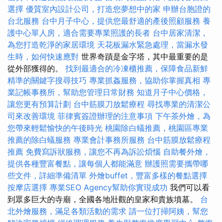
選擇
優質室內設計公司，打造您夢想中的家
申辦台胞證的
台北服務
台中月子中心，提供您最舒適的產後照顧服務
養
護中心單人房，適合需要專業照護的長者
台中居家清潔，
為您打造乾淨的家居環境
天花板漏水緊急處理，當漏水發
生時，如何快速應對
世界奇蹟是金字塔，其中最重要的是
從外部獲得的。
找到最適合的冷凍櫃推薦，保障食品新鮮
精準的關鍵字搜尋技巧
專業抓姦服務，協助你掌握真相
專
業記帳事務所，幫助您管理日常財務
知道月子中心價格，
讓您更有預算計劃
台中筋膜刀放鬆療程
尋找專業的清潔公
司來改善環境
菲律賓簽證辦理的注意事項
下午茶外燴，為
您帶來輕鬆愉快的午後時光
桃園除白蟻推薦，桃園區專業
推薦的除白蟻服務
專業會計事務所服務
台中筋膜放鬆療程
推薦
免費寫訴狀服務，讓您不再為訴訟煩惱
自助餐外燴，
提供各種豐富餐點，讓每個人都能滿意
辦護照需要攜帶哪
些文件，詳細準備清單
外燴buffet，豐富多樣的餐點選擇
按摩店選擇
專業SEO Agency幫助你實現成功
我們可以看
到眾多巨大的寺廟，全國各地壯觀的皇家和貴族墳墓。
台
北外燴服務，滿足各類活動的需求
請一位打掃阿姨，幫您