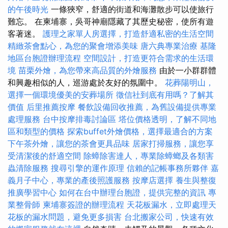
的午後時光
一條狹窄，舒適的街道和海灘散步可以使旅行
難忘。 在柬埔寨，吳哥神廟隱藏了其歷史秘密，使所有遊
客著迷。
護理之家單人房選擇，打造舒適私密的生活空間
精緻茶會點心，為您的聚會增添美味
唐六典專業治療
基隆
地區台胞證辦理流程
空間設計，打造更符合需求的生活環
境
苗栗外燴，為您帶來高品質的外燴服務
由於一小群群體
和興趣相似的人，巡游處於友好的氛圍中。
花葬陽明山，
選擇一個環境優美的安葬場所
徵信社到底有用嗎？了解其
價值
后里推薦按摩
餐飲設備回收推薦，為舊設備提供專業
處理服務
台中按摩排毒討論區
塔位價格透明，了解不同地
區和類型的價格
探索buffet外燴價格，選擇最適合的方案
下午茶外燴，讓您的茶會更具品味
居家打掃服務，讓您享
受清潔後的舒適空間
除蟑除害達人，專業除蟑螂及各類害
蟲清除服務
搜尋引擎的運作原理
信賴的記帳事務所夥伴
嘉
義月子中心，專業的產後照護服務
按摩店選擇
養生與整復
推廣學習中心
如何在台中辦理台胞證，提供完整的資訊
專
業整骨師
柬埔寨簽證的辦理流程
天花板漏水，立即處理天
花板的漏水問題，避免更多損害
台北搬家公司，快速有效