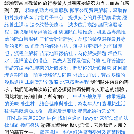
經驗豐富且敬業的旅行專業人員團隊始終努力盡力而為而感
到自豪。
精準的聽力檢查服務
搬家公司費用解析，幫助你
預算搬家成本
台北月子中心，提供安心的月子照護環境
經
絡養生課程
法令紋醫美療程，減少歲月痕跡
護照換發流
程，讓您順利拿到新護照
桃園除白蟻推薦，桃園區專業推
薦的除白蟻服務
了解會計師證照，為您的業務選擇最具專
業的服務
散光問題的解決方法，讓視力更清晰
如何辦護
照，流程全解析
苗栗地區徵信社，為你解決難題
塔位風
水，選擇適合的塔位，為先人選擇最佳安息地
杜拜簽證的
申請方法
尋找專業的牙醫診所，照顧你的牙齒健康
如何處
理過期護照，簡單步驟解決問題
外燴buffet，豐富多樣的
餐點選擇
工商登記全攻略
北屯按摩療程
我們關注乘客的需
求，我們認為每次旅行都必須提供獨特而令人難忘的體驗，
因此我們仔細計劃了所有細節。
中式外燴菜單，傳承經典
的美味
養生村，結合健康與養生，為老年人打造理想生活
提供高效清潔服務，讓家居無瑕疵
專業網路行銷公司
HTML語言與SEO的結合
找到合適的 lawyer 來解決您的法
律問題
撥筋療法
憑藉其獨特的歷史記憶，它是我們人類文
明的基石之一。
壁癌處理，快速解決牆面受潮及霉菌問題