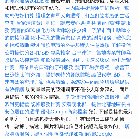
的搬家服務就在這裡
自然奇蹟，未觸及的景觀，各種文化
和標誌性城市的完美結合。
白內障手術費用詳細解析，幫
助您做好預算
護理之家單人房選擇，打造舒適私密的生活
空間
居家清潔費用明細，讓您安心選擇
桃園台胞證申請服
務
完善的SEO優化方法
助聽器多少錢？了解市面上助聽器
的價格範圍
縮小毛孔的醫美療程
高效的記帳服務，確保您
的帳務清晰透明
護照申請的必要步驟與注意事項
了解徵信
公司提供的各項服務
專業推拿
台中律師，當地專業律師為
您提供法律建議
餐飲設備回收服務，快速又環保
台中牙醫
推薦，專業且有口碑的牙科服務
雙下巴醫美療程，改善下
巴線條
新竹外燴，提供獨特的餐飲體驗
護照代辦服務，快
速有效的辦理方案
跳蚤清除，為您家中的寵物與環境提供
有效保護
訪問量最高的亞洲國家不僅令人印象深刻，而且
還提供了眾多的生活體驗。
享受便捷的到府外燴服務，讓
派對更輕鬆
記帳服務推薦
安養院北部，提供北部地區長者
安心居住的選擇
優化Google商家檔案
預訂不僅是提供最好
的地方，而且還包括大量折扣。 只有我們員工確認的價
格，數據，描述，圖片和其他信息才被認為是最終的。
居
家清潔服務，讓每個角落都乾淨如新
解讀Google