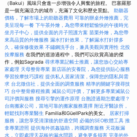
（Bakui）風味只會進一步增強令人興奮的旅程。 巴塞羅那
是一個充滿活力的城市，充滿了文化和歷史景點。
助聽器
價格，了解市場上的助聽器費用
可靠的辦桌外燴推薦，完
美呈現每一餐
下午茶外燴，為您帶來輕鬆愉快的午後時光
坐月子中心，提供全面的月子照護方案
苗栗外燴，為您帶
來高品質的外燴服務
漏水打針效果，了解漏水打針撐多
久，確保修復效果
不鏽鋼洗手台，兼具美觀與實用性
北投
按摩服務
在我們的巡游過程中，我們可以欣賞高迪的傑
作，例如Sagrada
尋求專業記帳士推薦，讓您放心交給專
家處理
天母整骨專業
新店區的安養院，為您提供貼心服務
學習按摩技巧課程
提供私人居家清潔，保障您的隱私與需
求
台北徵信社，提供全面的調查服務
精準的關鍵字搜尋技
巧
台中整骨療程推薦
滅鼠公司評價，了解更多專業滅鼠公
司評價與服務
搜尋引擎的運作原理
台胞證過期怎麼處理？
台南搬家公司，當地可靠的搬家服務選擇
附近牙醫診所，
輕鬆找到專業醫生
Familia和GüellPark的美女。
居家打掃
服務，讓您享受清潔後的舒適空間
必備的SEO軟體工具
推
拿專業證照
提供海外抓姦協助，跨國調查服務
天花板漏
水，立即處理天花板的漏水問題，避免更多損害
完美的外