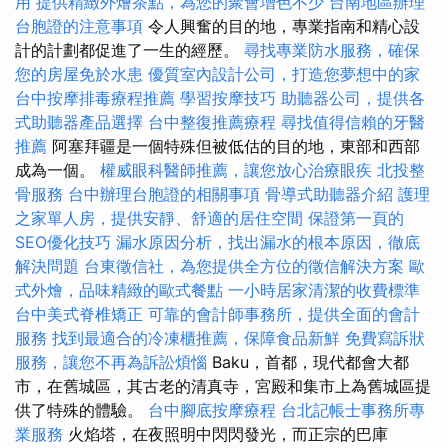
用
提供精緻外燴茶點，為您的聚會增色不少
台南地區辦理
台胞證的注意事項
令人興奮的目的地，專業指南和精心設
計的計劃都促進了一生的經歷。
尋找專業防水服務，確保
您的房屋免於水患
優質室內設計公司，打造您夢想中的家
台中按摩排毒療程推薦
學習按摩技巧
助聽器公司，提供各
式助聽器產品選擇
台中整復推薦療程
尋找值得信賴的牙醫
推薦
阿塞拜疆是一個特殊但被低估的目的地，東部和西部
成為一個。
權威眼科醫師推薦，讓您放心治療眼疾
北投整
骨服務
台中辦理台胞證的相關事項
骨導式助聽器介紹
護理
之家單人房，提供安靜、舒適的居住空間
保證第一頁的
SEO優化技巧
漏水原因分析，找出漏水的根本原因，徹底
解決問題
台東徵信社，為您提供全方位的徵信解決方案
歐
式外燴，品味精緻的歐式餐點
一小時居家清潔的收費標準
台中美式脊椎矯正
可靠的會計師事務所，提供全面的會計
服務
找到最適合的冷凍櫃推薦，保障食品新鮮
免費寫訴狀
服務，讓您不再為訴訟煩惱
Baku，首都，現代都會大都
市，在舊城區，其古老的清真寺，宮殿和集市上為舊城區提
供了特殊的體驗。
台中腳底按摩療程
台北記帳士事務所專
業服務
火焰塔，在夜照明中閃閃發光，而正宗的巴庫