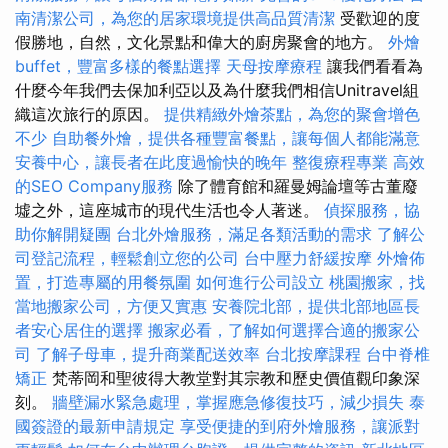
南清潔公司，為您的居家環境提供高品質清潔
受歡迎的度
假勝地，自然，文化景點和偉大的廚房聚會的地方。
外燴
buffet，豐富多樣的餐點選擇
天母按摩療程
讓我們看看為
什麼今年我們去保加利亞以及為什麼我們相信Unitravel組
織這次旅行的原因。
提供精緻外燴茶點，為您的聚會增色
不少
自助餐外燴，提供各種豐富餐點，讓每個人都能滿意
安養中心，讓長者在此度過愉快的晚年
整復療程專業
高效
的SEO Company服務
除了體育館和羅曼姆論壇等古董廢
墟之外，這座城市的現代生活也令人著迷。
偵探服務，協
助你解開疑團
台北外燴服務，滿足各類活動的需求
了解公
司登記流程，輕鬆創立您的公司
台中壓力舒緩按摩
外燴佈
置，打造專屬的用餐氛圍
如何進行公司設立
桃園搬家，找
當地搬家公司，方便又實惠
安養院北部，提供北部地區長
者安心居住的選擇
搬家必看，了解如何選擇合適的搬家公
司
了解子母車，提升商業配送效率
台北按摩課程
台中脊椎
矯正
梵蒂岡和聖彼得大教堂對其宗教和歷史價值觀印象深
刻。
牆壁漏水緊急處理，掌握應急修復技巧，減少損失
泰
國簽證的最新申請規定
享受便捷的到府外燴服務，讓派對