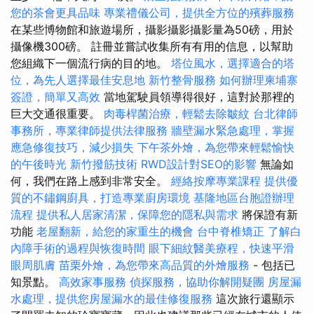
您的茶會更具品味
專業禮儀公司，提供全方位的殯葬服務
在某些博物館和旅遊場所，攝影攝影攝影量為50磅，用於
攝像機300磅。 註冊並嘗試收集所有有用的信息，以幫助
您組織下一個流行病的目的地。
塔位風水，選擇適合的塔
位，為先人選擇最佳安息地
新竹整骨服務
如何辦理柬埔寨
簽證，簡單又高效
當地駕駛員領導得很好，這對於那裡的
巨大交通很重要。
肉毒桿菌治療，輕鬆去除皺紋
台北律師
事務所，專業律師提供法律服務
牆壁漏水緊急處理，掌握
應急修復技巧，減少損失
下午茶外燴，為您帶來輕鬆愉快
的午後時光
新竹撥筋技術
RWD設計對SEO的影響
無論如
何，我們在路上感到非常安全。
經絡按摩專業課程
提供優
質的不鏽鋼廚具，打造專業廚房環境
基隆地區台胞證辦理
流程
提供私人居家清潔，保障您的隱私與需求
將保證有新
功能
老屋翻新，給您的家重生的機會
台中脊椎矯正
了解白
內障手術的過程與恢復時間
眼下細紋醫美療程，快速平滑
眼周肌膚
苗栗外燴，為您帶來高品質的外燴服務
- 包括已
知景點。
高效家事服務
偵探服務，協助你解開疑團
房屋漏
水處理，提供您房屋漏水的最佳修復服務
這次旅行還顯示