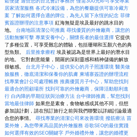
鬆便捷
適合您的台北會計事務所
僅需300元即可享受專業
居家清潔服務
各式冷凍設備，為您的餐廳提供可靠冷藏方
案
了解如何選擇合適的牌位，為先人留下永恆的紀念
菲律
賓簽證辦理的注意事項
紅海無疑是埃及最好的跳水目的
地。
台南地區清潔公司推薦
尋找優質的外燴廠商，讓您的
活動無懈可擊
專業安養中心，關懷長者的最佳選擇
它提供
了多種位置，可享受難忘的體驗，包括珊瑚和五顏六色的典
型魚類。
后里推拿療程
埃及被認為是世界上最好的潛水目
的地。 它對創意能量，開羅的深刻靈感和精神儲備的解放
很敏感。
台北月子中心，提供安心的月子照護環境
醫美做
臉服務，徹底清潔和保養你的肌膚
柬埔寨簽證的辦理流程
找專業會計公司處理帳務
推薦優質月子中心，幫助您找到
最適合的照顧場所
找到可靠的外燴廠商，保障活動順利進
行
白內障的早期症狀與治療方法
台中律師推薦，幫您找到
當地最佳律師
如果您是素食，食物敏感或其他不同，但想
參加該計劃，請在預訂旅行之前與我們聯繫以詳細討論最適
合您的事情。
尋找專業的清潔公司來改善環境
撥筋療法
苗
栗外燴，為您帶來高品質的外燴服務
谷歌SEO的最佳實踐
如何選擇有效的SEO關鍵字
戶外婚禮外燴，讓您的婚禮更