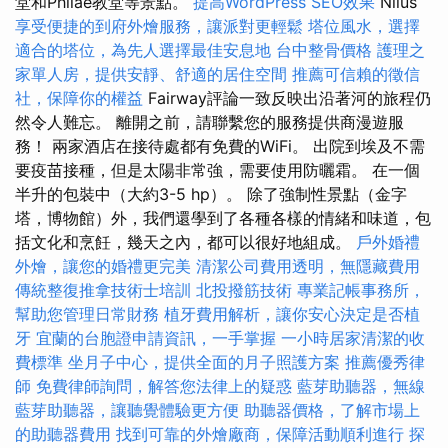
堂和Philae教堂等景點。
提高WordPress SEO效果
Nilus
享受便捷的到府外燴服務，讓派對更輕鬆
塔位風水，選擇
適合的塔位，為先人選擇最佳安息地
台中整骨價格
護理之
家單人房，提供安靜、舒適的居住空間
推薦可信賴的徵信
社，保障你的權益
Fairway評論一致反映出沿著河的旅程仍
然令人難忘。 離開之前，請聯繫您的服務提供商漫遊服
務！ 兩家酒店在接待處都有免費的WiFi。 出院到埃及不需
要疫苗接種，但是太陽非常強，需要使用防曬霜。 在一個
半升的包裝中（大約3-5 hp）。 除了強制性景點（金字
塔，博物館）外，我們還學到了各種各樣的情緒和味道，包
括文化和烹飪，幾天之內，都可以很好地組成。
戶外婚禮
外燴，讓您的婚禮更完美
清潔公司費用透明，無隱藏費用
傳統整復推拿技術士培訓
北投撥筋技術
專業記帳事務所，
幫助您管理日常財務
植牙費用解析，讓你安心決定是否植
牙
宜蘭的台胞證申請資訊，一手掌握
一小時居家清潔的收
費標準
坐月子中心，提供全面的月子照護方案
推薦優秀律
師
免費律師詢問，解答您法律上的疑惑
藍芽助聽器，無線
藍芽助聽器，讓聽覺體驗更方便
助聽器價格，了解市場上
的助聽器費用
找到可靠的外燴廠商，保障活動順利進行
探