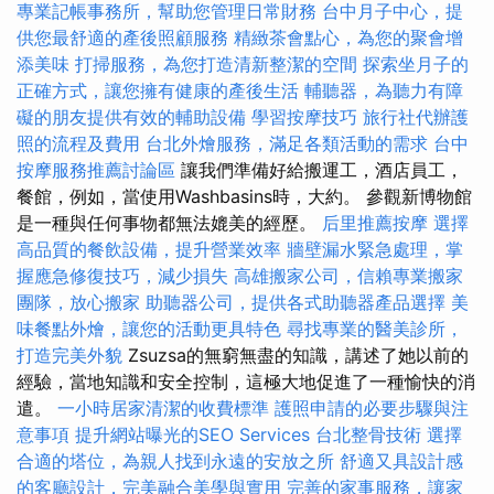
專業記帳事務所，幫助您管理日常財務
台中月子中心，提
供您最舒適的產後照顧服務
精緻茶會點心，為您的聚會增
添美味
打掃服務，為您打造清新整潔的空間
探索坐月子的
正確方式，讓您擁有健康的產後生活
輔聽器，為聽力有障
礙的朋友提供有效的輔助設備
學習按摩技巧
旅行社代辦護
照的流程及費用
台北外燴服務，滿足各類活動的需求
台中
按摩服務推薦討論區
讓我們準備好給搬運工，酒店員工，
餐館，例如，當使用Washbasins時，大約。 參觀新博物館
是一種與任何事物都無法媲美的經歷。
后里推薦按摩
選擇
高品質的餐飲設備，提升營業效率
牆壁漏水緊急處理，掌
握應急修復技巧，減少損失
高雄搬家公司，信賴專業搬家
團隊，放心搬家
助聽器公司，提供各式助聽器產品選擇
美
味餐點外燴，讓您的活動更具特色
尋找專業的醫美診所，
打造完美外貌
Zsuzsa的無窮無盡的知識，講述了她以前的
經驗，當地知識和安全控制，這極大地促進了一種愉快的消
遣。
一小時居家清潔的收費標準
護照申請的必要步驟與注
意事項
提升網站曝光的SEO Services
台北整骨技術
選擇
合適的塔位，為親人找到永遠的安放之所
舒適又具設計感
的客廳設計，完美融合美學與實用
完善的家事服務，讓家