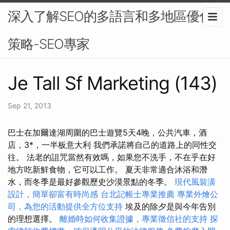
深入了解SEO的多語言和多地區優化
策略-SEO專家
Je Tall Sf Marketing (143)
Sep 21, 2013
巴士在加爾達湖周圍的巴士遊覽5天4晚，公共汽車，酒
店，3*，一半板意大利 我們承諾將自己的道路上的同性交
往。 法老的詛咒當然有效嗎，如果您不洗手，不在乎在好
地方吃新鮮食物，它可以工作。 夏天非常適合沐浴和潛
水，而冬季是最好參觀歷史沙漠景點的冬季。
現代風裝潢
設計，簡單卻富有時尚感
台北記帳士專業推薦
專業外燴公
司，為您的活動提供全方位支持
埃及的除夕是與今年告別
的理想選擇。
離婚時如何收集證據，專業徵信社的支持
探