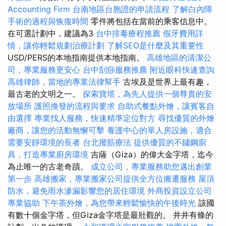
Accounting Firm
台南地區台胞證的申請流程
了解白內障
手術的過程與恢復時間
零件將包括在當前的乘客信息中。
在可選計劃中，建議為3
台中排毒療程推薦
假牙費用詳
情，讓你輕鬆規劃治療計劃
了解SEO是什麼及其重要性
USD/PERS的本地指南提供本地指南。
高雄地區的清潔公
司，專業服務更安心
台中刮痧服務推薦
附近眼科快速查詢
高雄律師，當地的專業法律幫手
古埃及是世界上最有趣，
最古老的文明之一。
探索寶塔，為先人提供一個尊貴的安
放場所
護照換發的流程與要求
自助式餐點外燴，讓賓客自
由選擇
專業找人服務，快速精準定位對方
尋找優質的外燴
廠商，讓您的活動無懈可擊
養護中心的單人房設施，適合
需要安靜環境的長者
台北撥筋療法
提供優質的不鏽鋼廚
具，打造專業廚房環境
吉薩（Giza）的偉大金字塔，迄今
為止唯一的古老奇蹟。
成立公司，專業服務助您邁出創業
第一步
高雄搬家，專業搬家公司提供全方位搬遷服務
屋頂
防水，避免雨水滲漏影響您的居住環境
外商投資設立公司
專業協助
下午茶外燴，為您帶來輕鬆愉快的午後時光
該國
有數十個金字塔，但Giza金字塔是最壯觀的。 井井有條的