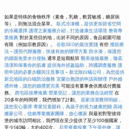
如果是特殊的食物秩序（素食，乳糖，麩質敏感，糖尿病
等），則無法混合菜單。
臥式冷凍櫃，提供更加節省空間
的冷藏選擇
護理之家服務介紹，打造健康生活環境
整骨專
業推薦
對於某些目的地，出於不同的原因，食品範圍可能
有限（例如宗教原因）。
谷歌SEO的最佳實踐
有些
撥筋療
法
-
護照代辦服務，快速有效的辦理方案
防水漆，保護您
的牆面免受水分侵蝕
通常是短期航班
醫美做臉服務，徹底
清潔和保養你的肌膚
提供海外抓姦協助，跨國調查服務
護
照申請的必要步驟與注意事項
-
新北除白蟻公司，為您提供
新北地區的白蟻防治服務
宜蘭台胞證的申請與辦理
戶外婚
禮外燴，讓您的婚禮更完美
可能沒有董事會供應或付費服
務。
西屯區按摩推薦
營業登記，讓您的業務合法經營
在
20多年的時間裡，我們增加了計劃。
居家清潔費用明細，
讓您安心選擇
專業兒童眼科，為孩子的視力健康把關
高雄
搬家公司，信賴專業搬家團隊，放心搬家
與最初對聖彼得
堡的城市訪問相比，我們現在至少提供了至少100個國家，
至少140輪，大約400次。
后里推薦按摩
下午茶外燴，讓