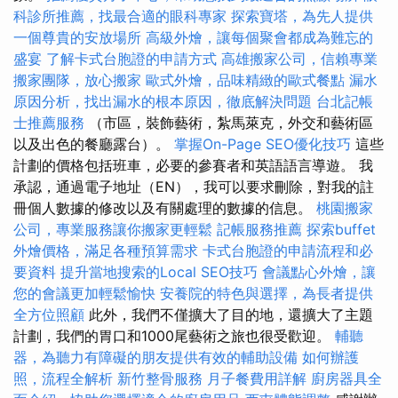
科診所推薦，找最合適的眼科專家
探索寶塔，為先人提供
一個尊貴的安放場所
高級外燴，讓每個聚會都成為難忘的
盛宴
了解卡式台胞證的申請方式
高雄搬家公司，信賴專業
搬家團隊，放心搬家
歐式外燴，品味精緻的歐式餐點
漏水
原因分析，找出漏水的根本原因，徹底解決問題
台北記帳
士推薦服務
（市區，裝飾藝術，紮馬萊克，外交和藝術區
以及出色的餐廳露台）。
掌握On-Page SEO優化技巧
這些
計劃的價格包括班車，必要的參賽者和英語語言導遊。 我
承認，通過電子地址（EN），我可以要求刪除，對我的註
冊個人數據的修改以及有關處理的數據的信息。
桃園搬家
公司，專業服務讓你搬家更輕鬆
記帳服務推薦
探索buffet
外燴價格，滿足各種預算需求
卡式台胞證的申請流程和必
要資料
提升當地搜索的Local SEO技巧
會議點心外燴，讓
您的會議更加輕鬆愉快
安養院的特色與選擇，為長者提供
全方位照顧
此外，我們不僅擴大了目的地，還擴大了主題
計劃，我們的胃口和1000尾藝術之旅也很受歡迎。
輔聽
器，為聽力有障礙的朋友提供有效的輔助設備
如何辦護
照，流程全解析
新竹整骨服務
月子餐費用詳解
廚房器具全