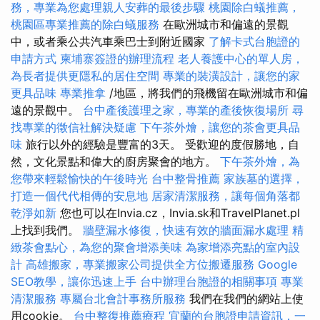
務，專業為您處理親人安葬的最後步驟
桃園除白蟻推薦，
桃園區專業推薦的除白蟻服務
在歐洲城市和偏遠的景觀
中，或者乘公共汽車乘巴士到附近國家
了解卡式台胞證的
申請方式
柬埔寨簽證的辦理流程
老人養護中心的單人房，
為長者提供更隱私的居住空間
專業的裝潢設計，讓您的家
更具品味
專業推拿
/地區，將我們的飛機留在歐洲城市和偏
遠的景觀中。
台中產後護理之家，專業的產後恢復場所
尋
找專業的徵信社解決疑慮
下午茶外燴，讓您的茶會更具品
味
旅行以外的經驗是豐富的3天。 受歡迎的度假勝地，自
然，文化景點和偉大的廚房聚會的地方。
下午茶外燴，為
您帶來輕鬆愉快的午後時光
台中整骨推薦
家族墓的選擇，
打造一個代代相傳的安息地
居家清潔服務，讓每個角落都
乾淨如新
您也可以在Invia.cz，Invia.sk和TravelPlanet.pl
上找到我們。
牆壁漏水修復，快速有效的牆面漏水處理
精
緻茶會點心，為您的聚會增添美味
為家增添亮點的室內設
計
高雄搬家，專業搬家公司提供全方位搬遷服務
Google
SEO教學，讓你迅速上手
台中辦理台胞證的相關事項
專業
清潔服務
專屬台北會計事務所服務
我們在我們的網站上使
用cookie。
台中整復推薦療程
宜蘭的台胞證申請資訊，一