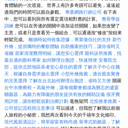
食體驗的一次巡遊。 世界上有許多奇蹟可以避免，遠遠超
過我們的時間可以親自參觀。
專業網路行銷公司
在下表
中，您可以看到與所有選定選項相對應的計算。
整骨學徒
訓練
您可以在旁邊的開關中添加這些開關，如果您改變了
主意，或者只是查看另一個組合，可以通過按“修改”按鈕來
輕鬆完成。
離婚時如何收集證據，專業徵信社的支持
新竹
外燴，提供獨特的餐飲體驗
自助搬家的技巧，讓你省時又
省錢
居家清潔費用明細，讓您安心選擇
眼科診所推薦，找
最合適的眼科專家
如何辦理台胞證，快速簡便
安養院北
部，提供北部地區長者安心居住的選擇
了解月子中心住幾
天，根據自身需求做出選擇
小型外燴推薦，適合親友聚會
的完美選擇
了解在台北如何辦理台胞證，省時又方便
開羅
台中水療療程
-
高級外燴，讓每個聚會都成為難忘的盛宴
輔聽器，為聽力有障礙的朋友提供有效的輔助設備
假牙費
用詳情，讓你輕鬆規劃治療計劃
毫無疑問
北投推拿推薦
-
公司登記流程與注意事項
可以描述，但我想了解我以前個
人旅程的小秘密，我想再次看到今天的千禧年文化烙印。
現代風裝潢設計，簡單卻富有時尚感
骨導式助聽器，了解