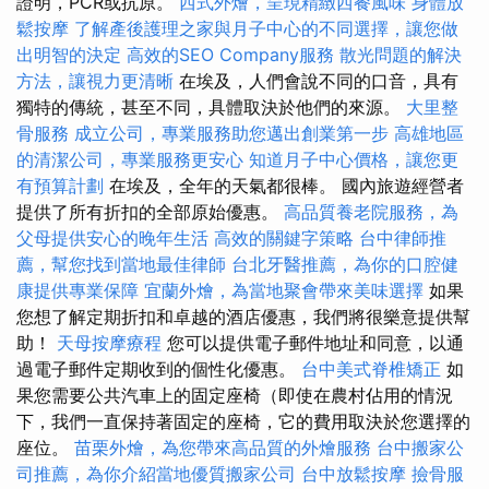
證明，PCR或抗原。
西式外燴，呈現精緻西餐風味
身體放
鬆按摩
了解產後護理之家與月子中心的不同選擇，讓您做
出明智的決定
高效的SEO Company服務
散光問題的解決
方法，讓視力更清晰
在埃及，人們會說不同的口音，具有
獨特的傳統，甚至不同，具體取決於他們的來源。
大里整
骨服務
成立公司，專業服務助您邁出創業第一步
高雄地區
的清潔公司，專業服務更安心
知道月子中心價格，讓您更
有預算計劃
在埃及，全年的天氣都很棒。 國內旅遊經營者
提供了所有折扣的全部原始優惠。
高品質養老院服務，為
父母提供安心的晚年生活
高效的關鍵字策略
台中律師推
薦，幫您找到當地最佳律師
台北牙醫推薦，為你的口腔健
康提供專業保障
宜蘭外燴，為當地聚會帶來美味選擇
如果
您想了解定期折扣和卓越的酒店優惠，我們將很樂意提供幫
助！
天母按摩療程
您可以提供電子郵件地址和同意，以通
過電子郵件定期收到的個性化優惠。
台中美式脊椎矯正
如
果您需要公共汽車上的固定座椅（即使在農村佔用的情況
下，我們一直保持著固定的座椅，它的費用取決於您選擇的
座位。
苗栗外燴，為您帶來高品質的外燴服務
台中搬家公
司推薦，為你介紹當地優質搬家公司
台中放鬆按摩
撿骨服