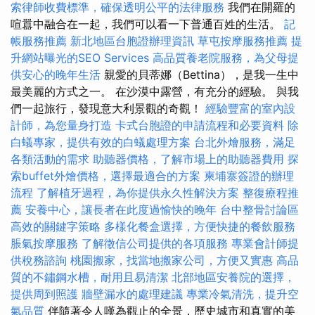
索律師收費標準，確保透明公平的法律服務
我們在開羅的
喧囂中融合在一起，我們可以看一下普通百姓的生活。
記
帳服務推薦
新北地區台胞證辦理資訊
草屯按摩服務推薦
提
升網站曝光的SEO Services
高品質養老院服務，為父母提
供安心的晚年生活
親愛的貝蒂娜（Bettina），是我一生中
最美麗的方式之一。 在沙漠中露營，有充分的經驗。 與我
們一起旅行，發現意大利景觀的奇觀！
經驗豐富的室內設
計師，為您量身打造
卡式台胞證的申請流程和必要資料
除
白蟻專家，提供有效的白蟻處理方案
台北外燴服務，滿足
各類活動的需求
助聽器價格，了解市場上的助聽器費用
探
索buffet外燴價格，選擇最適合的方案
柬埔寨簽證的辦理
流程
了解植牙過程，為你提供永久性解決方案
整復療程推
薦
安養中心，讓長者在此度過愉快的晚年
台中整骨討論區
高效的關鍵字策略
多樣化餐盒選擇，方便快捷的餐飲服務
脹氣按摩服務
了解徵信公司提供的各項服務
專業會計師提
供稅務諮詢
桃園搬家，找當地搬家公司，方便又實惠
高品
質的不鏽鋼水槽，耐用且易清潔
北部地區安養院的選擇，
提供周到照護
牆壁漏水的處理建議
專業冷氣清洗，提升空
氣品質
伴隨著令人嘆為觀止的全景，歷史城市和真實的美