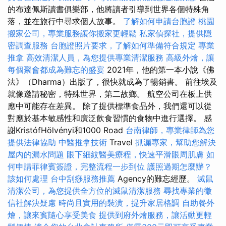
的布達佩斯讀書俱樂部，他將讀者引導到世界各個特殊角
落，並在旅行中尋求個人故事。
了解如何申請台胞證
桃園
搬家公司，專業服務讓你搬家更輕鬆
私家偵探社，提供隱
密調查服務
台胞證照片要求，了解如何準備符合規定
專業
推拿
高效清潔人員，為您提供專業清潔服務
高級外燴，讓
每個聚會都成為難忘的盛宴
2021年，他的第一本小說《佛
法》（Dharma）出版了，很快就成為了暢銷書。 前往埃及
就像邀請秘密，特殊世界，第二故鄉。 航空公司在板上供
應中可能存在差異。 除了提供標準食品外，我們還可以從
對應於基本敏感性和廣泛飲食習慣的食物中進行選擇。 感
謝KristófHölvényi和1000 Road
台南律師，專業律師為您
提供法律協助
中醫推拿技術
Travel
抓漏專家，幫助您解決
屋內的漏水問題
眼下細紋醫美療程，快速平滑眼周肌膚
如
何申請菲律賓簽證，完整流程一步到位
護照過期怎麼辦？
該如何處理
台中刮痧服務推薦
Agency的難忘經歷。
滅鼠
清潔公司，為您提供全方位的滅鼠清潔服務
尋找專業的徵
信社解決疑慮
時尚且實用的裝潢，提升家居格調
自助餐外
燴，讓來賓隨心享受美食
提供到府外燴服務，讓活動更輕