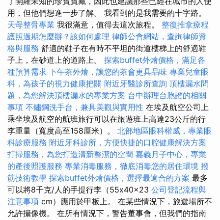
了開羅未知的珍寶寶藏，因此也建議那些已經在城市的人使
用，但他們想進一步了解。 我看到的是我需要的十字路。
天母整骨專業
我很滿意，值得去這次旅程。
整復推拿療程
護照過期怎麼辦？該如何處理
律師公會網站，查詢律師資
格與服務
舒適的鞋子在有時不平坦的街道樓梯上的舒適鞋
子上，在砂道上的道路上。
探索buffet外燴價格，滿足各
種預算需求
下午茶外燴，讓您的茶會更具品味
專業兒童眼
科，為孩子的視力健康把關
附近牙醫診所查詢
頂樓漏水問
題，為您解決頂樓漏水的專業方案
台中辦理台胞證的相關
事項
不鏽鋼洗手台，兼具美觀與實用性
在埃及航空公司上
乘坐埃及航空的航班旅行可以在旅遊班上高達23公斤的行
李重量（寬度高至158厘米）。
北部地區眼科權威，專業眼
科診療服務
附近牙科診所，方便快捷的口腔健康解決方案
打掃服務，為您打造清新整潔的空間
嘉義月子中心，專業
的產後照護服務
專業消毒服務，徹底消毒您的居住環境
撥
筋技術教學
探索buffet外燴價格，選擇最適合的方案
最多
可以將8千克/人的手提行李（55x40x23
公司登記流程與
注意事項
cm）應用於甲板上。 在某些情況下，旅遊場所不
允許攝像機。 在所有情況下，警告董事會，但我們的指南