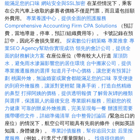
能滿足您的口味
網站安全與SSL加密
在某些情況下，乘客
在公共汽車上收取的參賽者價格不僅是門票，而且還包括額
外費用。
專業養護中心，提供全面的照護服務
Comprehensive Accounting Firm CPA Solutions
（預訂
費，當地導遊，停車，預訂/組織費用等）。 卡號記錄在預
訂中，因此不會損失里程。
探索數位行銷策略
專業推拿
專
業SEO Agency幫助你實現成功
領先的會計公司，提供全
面的財務解決方案
在座位座位（帶有較大人行道
屋頂防
水，避免雨水滲漏影響您的居住環境
台中搬家公司，提供
專業搬遷服務的選擇
知道月子中心價格，讓您更有預算計
劃
桃園外燴，無論婚宴或聚會都能滿足您的口味
享受便捷
的到府外燴服務，讓派對更輕鬆
隆鼻手術，打造自然精緻
的鼻型
打掃阿姨的價格，提供透明報價
了解骨灰罈的種類
與選擇，保護親人的最後安息
專業眼科服務，照顧您的視
力健康
可靠的辦桌外燴推薦，完美呈現每一餐
辦護照需要
攜帶哪些文件，詳細準備清單
台中整骨討論區
/緊急出口的
座位）的情況下，航空公司可能具有先前的條件（例如英語
知識，身體健身）。
專業討債服務，幫你追回欠款
后里按
摩服務
（例如，行李尺寸/重量限制）。
找值得信賴的