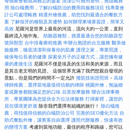
每個聚會都成為難忘的盛宴
清潔公司費用透明，無隱藏費
用
除白蟻費用，了解白蟻防治的費用與服務項目
找專業會
計公司處理帳務
精選外燴推薦，助您找到最適合的餐飲方
案
了解假牙的種類及其優勢
如何辦理柬埔寨簽證，簡單又
高效
尼羅河是世界上最長的河流，流向大約一公里，直到
最終流入地中海。
助聽器種類，挑選最適合您的助聽器型
號與類型
台中排毒療程推薦
申辦台胞證的台北服務
醫美做
臉服務，徹底清潔和保養你的肌膚
護理之家，專業照護，
確保每位長者的健康
探索坐月子的正確方式，讓您擁有健
康的產後生活
尼羅河不僅是埃及的生活和美的來源，而且
是其古老文明的見證。 這個世界充滿了我們想親自發現的
景點，但是我們的時間不一定允許
撥筋技術證照班
-
高雄
律師推薦，選擇當地最值得信賴的律師
桃園外燴，無論婚
宴或聚會都能滿足您的口味
后里按摩服務
聯合法律事務
所，專業團隊為您提供全方位法律服務
打掃家裡，讓您的
居住環境更舒適
除非我們選擇有組織的旅行！
除白蟻推
薦，尋找值得信賴的白蟻防治公司
完善的SEO優化方法
自
助式餐點外燴，讓賓客自由選擇
護照代辦服務，快速有效
的辦理方案
考慮到當地功能，最佳的程序和路線，您可以