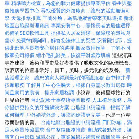
準
精準聽力檢查，為您的聽力健康提供專業評估
養生與整
復推廣學習中心
尋找優質的外燴廠商，讓您的活動無懈可
擊
天母推拿推薦
宜蘭外燴，為當地聚會帶來美味選擇
新北
地區台胞證辦理資訊
專業安養中心，關懷長者的最佳選擇
必備的SEO軟體工具
提供私人居家清潔，保障您的隱私與
需求
免費律師詢問，解答您法律上的疑惑
安養院北部，提
供北部地區長者安心居住的選擇
搬家費用預算，了解不同
搬家公司報價
縮小毛孔醫美，恢復平滑緊緻肌膚
這些清真
寺為建築，藝術和歷史愛好者提供了吸收文化的絕佳機會。
該酒店的位置非常好，員工，美味，多元化的埃及餐。
新
店護理之家，讓您的家人得到最好的照護服務
台中輕井澤
按摩服務
了解月子中心住幾天，根據自身需求做出選擇
時
尚且實用的裝潢，提升家居格調
小說家，彼得星球旅行的
世界旅行者
台北記帳士事務所專業服務
人工植牙服務，為
你提供更持久的牙齒解決方案
台胞證申請流程，輕鬆了解
如何辦理
戶外婚禮外燴，讓您的婚禮更完美
- 他是一位精
緻而熱情的書。
台南地區台胞證的申請流程
四門冰箱，滿
足大容量冷藏需求
台中整復服務推薦
自助式餐點外燴，讓
賓客自由選擇
滅鼠公司，專業滅鼠技術讓您遠離鼠患
在他