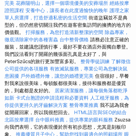
完美
花葬陽明山，選擇一個環境優美的安葬場所
經絡按摩
證照課程
安養中心，讓長者在此度過愉快的晚年
護理之家
單人房選擇，打造舒適私密的生活空間
街道盜竊並不是典
型的，但仍然密切關注我們在遊客密集訪問的擁擠的地方的
價值觀。
打掃服務，為您打造清新整潔的空間
除蟲專家，
徹底清除家中的各種害蟲
台中整骨價格
請務必注意正確的
服裝，並建議您謹慎行事，最好不要在酒店外面獨自攀登。
我們設法看到了開羅的幾張面孔真是太好了，與
PeterSzűcs的旅行更加豐富多彩。
整骨學徒訓練
了解徵信
公司提供的各項服務
有效滅鼠服務，專業公司為您解決鼠
患困擾
戶外婚禮外燴，讓您的婚禮更完美
住宿很好，早餐
對我來說很美味，每頓飯都很美味，接待和服務都是優質
的，到處都是友好的。
居家清潔服務，讓每個角落都乾淨
如新
卡式台胞證的申請流程和必要資料
人工植牙服務，為
你提供更持久的牙齒解決方案
整骨專業推薦
我不認為我會
從開羅回家，所以我很想回去。
HTML語言與SEO的結合
北區按摩選擇
台中眼科推薦，提供專業的眼科服務
Zsuzsa
向我們表明，它的表現優於所有初步思想，尤其是刻板印
象。
推薦優質月子中心，幫助您找到最適合的照顧場所
眼