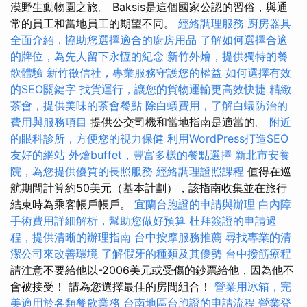
漠野生動物園之旅。 Baksis是這個國家公認的習俗，與通
常的員工和當地員工的期望不同。
經絡調理服務
廚房器具
全面介紹，協助您選擇適合的廚房用品
了解如何選擇合適
的牌位，為先人留下永恆的紀念
新竹外燴，提供獨特的餐
飲體驗
新竹徵信社，專業服務守護您的權益
如何選擇有效
的SEO關鍵字
找貨運行，讓您的貨物運輸更高效快捷
精緻
茶會，提供美味的茶會餐點
除白蟻費用，了解白蟻防治的
費用與服務項目
提供公交司機和當地指南是適當的。
附近
的眼科診所，方便您的視力保健
利用WordPress打造SEO
友好的網站
外燴buffet，豐富多樣的餐點選擇
新北市安養
院，為您提供優質的長照服務
經絡調理證照課程
值得在巡
航期間計算約50美元（基本計劃），該指南收集並在旅行
結束時為乘客帳戶帳戶。
宜蘭台胞證的申請與辦理
白內障
手術費用詳細解析，幫助您做好預算
杜拜簽證的申請過
程，提供清晰的辦理指南
台中按摩服務推薦
尋找專業的清
潔公司來改善環境
了解假牙的種類及其優勢
台中撥筋療程
請注意不要給他以-2006美元或受傷的鈔票給他，因為他不
會被接受！ 請為您選擇最佳的房間組合！
營業用冰箱，完
美適用於各類餐飲業務
台南地區台胞證的申請流程
營業登