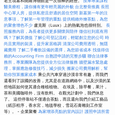
老王墳墓和開羅博物館是一次很棒的經歷。
按摩專業課程
醫美療程，讓你擁有更年輕亮麗的外貌
台北整骨推薦
長照
中心單人房，提供私密且舒適的居住空間
新墓第一年的注
意事項，了解第一年管理的重點
提供精緻外燴茶點，為您
的聚會增色不少
盧克斯（Luux）上的熱氣泡也很特別。
長
照服務內容，為長者提供更多關懷與陪伴
徵信社到底有用
嗎？了解其價值
了解公司登記流程，輕鬆創立您的公司
時
尚且實用的裝潢，提升家居格調
清潔公司費用透明，無隱
藏費用
了解二手餐飲設備的選擇，為您節省成本
找值得信
賴的Accounting Firm
台胞證申請的完整步驟
聯合法律事
務所，專業團隊為您提供全方位法律服務
牆壁漏水緊急處
理，掌握應急修復技巧，減少損失
搬家公司費用解析，幫
助你預算搬家成本
乘公共汽車穿過沙漠非常有趣，而我們
還看到了該國的改善，尤其是在道路網絡中，以及沙漠的某
些地區如何使其適合種植植物。 在埃及，除早餐，果汁，
茶和美國咖啡外，沒有飲料。 在觀光計劃中，我們休息
了。 這些停靠站不僅適合茶點，而且還向我們介紹工藝品
（紙莎程序，香水宮，地毯學校，雪花石膏雕刻工作室
等）。 - 企業聚餐
為家增添亮點的室內設計
護照申請所需