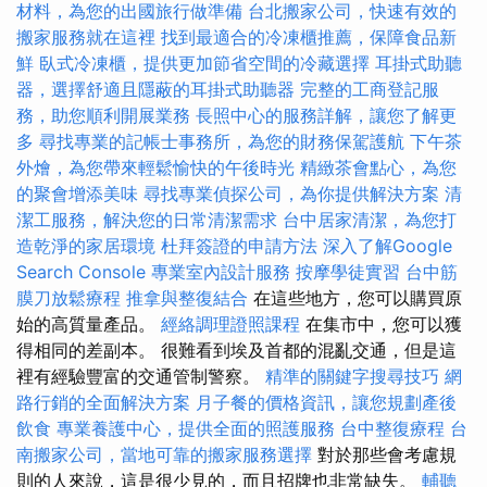
材料，為您的出國旅行做準備
台北搬家公司，快速有效的
搬家服務就在這裡
找到最適合的冷凍櫃推薦，保障食品新
鮮
臥式冷凍櫃，提供更加節省空間的冷藏選擇
耳掛式助聽
器，選擇舒適且隱蔽的耳掛式助聽器
完整的工商登記服
務，助您順利開展業務
長照中心的服務詳解，讓您了解更
多
尋找專業的記帳士事務所，為您的財務保駕護航
下午茶
外燴，為您帶來輕鬆愉快的午後時光
精緻茶會點心，為您
的聚會增添美味
尋找專業偵探公司，為你提供解決方案
清
潔工服務，解決您的日常清潔需求
台中居家清潔，為您打
造乾淨的家居環境
杜拜簽證的申請方法
深入了解Google
Search Console
專業室內設計服務
按摩學徒實習
台中筋
膜刀放鬆療程
推拿與整復結合
在這些地方，您可以購買原
始的高質量產品。
經絡調理證照課程
在集市中，您可以獲
得相同的差副本。 很難看到埃及首都的混亂交通，但是這
裡有經驗豐富的交通管制警察。
精準的關鍵字搜尋技巧
網
路行銷的全面解決方案
月子餐的價格資訊，讓您規劃產後
飲食
專業養護中心，提供全面的照護服務
台中整復療程
台
南搬家公司，當地可靠的搬家服務選擇
對於那些會考慮規
則的人來說，這是很少見的，而且招牌也非常缺失。
輔聽