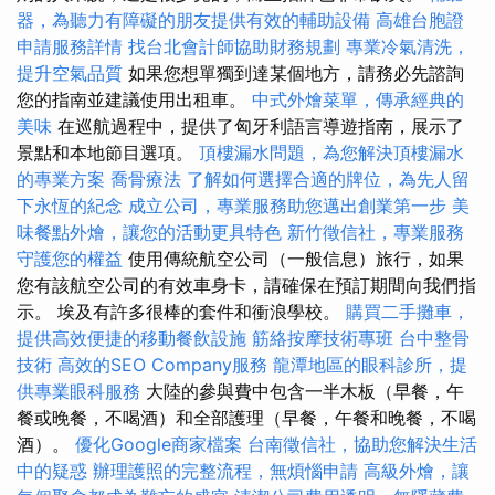
器，為聽力有障礙的朋友提供有效的輔助設備
高雄台胞證
申請服務詳情
找台北會計師協助財務規劃
專業冷氣清洗，
提升空氣品質
如果您想單獨到達某個地方，請務必先諮詢
您的指南並建議使用出租車。
中式外燴菜單，傳承經典的
美味
在巡航過程中，提供了匈牙利語言導遊指南，展示了
景點和本地節目選項。
頂樓漏水問題，為您解決頂樓漏水
的專業方案
喬骨療法
了解如何選擇合適的牌位，為先人留
下永恆的紀念
成立公司，專業服務助您邁出創業第一步
美
味餐點外燴，讓您的活動更具特色
新竹徵信社，專業服務
守護您的權益
使用傳統航空公司（一般信息）旅行，如果
您有該航空公司的有效車身卡，請確保在預訂期間向我們指
示。 埃及有許多很棒的套件和衝浪學校。
購買二手攤車，
提供高效便捷的移動餐飲設施
筋絡按摩技術專班
台中整骨
技術
高效的SEO Company服務
龍潭地區的眼科診所，提
供專業眼科服務
大陸的參與費中包含一半木板（早餐，午
餐或晚餐，不喝酒）和全部護理（早餐，午餐和晚餐，不喝
酒）。
優化Google商家檔案
台南徵信社，協助您解決生活
中的疑惑
辦理護照的完整流程，無煩惱申請
高級外燴，讓