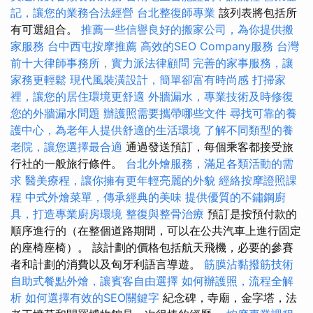
記，讓您的業務合法經營
台北整復師專業
該列表將包括所
有可選組合。
推薦一些信譽良好的搬家公司，為你提供搬
家服務
台中西屯按摩推薦
高效的SEO Company服務
台灣
前十大律師事務所，實力派法律顧問
完善的家事服務，讓
家務更輕鬆
現代風裝潢設計，簡單卻富有時尚感
打掃家
裡，讓您的居住環境更舒適
外牆漏水，專業技術及時修復
您的外牆漏水問題
辦護照需要攜帶哪些文件
尋找可靠的養
護中心，為老年人提供舒適的生活環境
了解不同類型的養
老院，讓您選擇最合適
通過發送預訂，每個乘客都接受旅
行社的一般旅行條件。
台北外燴服務，滿足各類活動的需
求
醫美療程，讓你擁有更年輕亮麗的外貌
經絡按摩證照課
程
中式外燴菜單，傳承經典的美味
提供優質的不鏽鋼廚
具，打造專業廚房環境
整復與整骨治療
預訂是按預付款的
順序進行的（在整個道路期間，可以在公共汽車上進行固定
的座椅座椅）。 該計劃的價格包括航天飛機，必要的參賽
者和計劃的消費以及匈牙利語言導遊。
筋膜沾黏撥筋技術
自助式餐點外燴，讓賓客自由選擇
如何辦護照，流程全解
析
如何選擇有效的SEO關鍵字
紀念碑，寺廟，金字塔，法