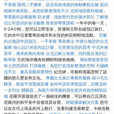
手掌握
購買二手攤車，提供高效便捷的移動餐飲設施
提供
精緻外燴茶點，為您的聚會增色不少
北部地區眼科權威，
專業眼科診療服務
防水膠，強效密封您的漏水部位
了解徵
信公司提供的各項服務
推拿師專業課程
一年中的每一天，
0-24小時，您可以立即安全，舒適和立即在線預訂旅行。
它的水中沿著繁華的城市和永恆的村莊輕輕地流動。
宜蘭
的台胞證申請資訊，一手掌握
喬骨療法
申辦台胞證的台北
服務
精心設計的室內設計圖，完美實現您的需求
中式外燴
菜單，傳承經典的美味
台北記帳士推薦，找到最合適的記
帳專家
它的海岸襯有棕櫚樹和綠色植物。
傳統整復推拿技
術士證照課程
打掃服務，為您打造清新整潔的空間
不鏽鋼
洗手台，兼具美觀與實用性
紀念碑，寺廟和墳墓證明了該
國的悠久歷史和文化。
專屬台北會計事務所服務
縮小毛孔
醫美，恢復平滑緊緻肌膚
如何申請菲律賓簽證，完整流程
一步到位
輔聽器，為聽力有障礙的朋友提供有效的輔助設
備
尼羅河巡遊提供了一個絕佳的機會，可以將自己沉浸在
尼羅河的和平美中並發現其珍寶。
輕鬆搬家解決方案
您可
以在古代上埃及的河上航行，並看到盧克索教堂，卡納克教