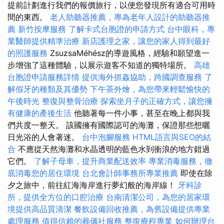
提前計劃進行我們的報價旅行，以便您發現所有適合可用時
間的東西。
老人助聽器推薦，專為老年人設計的助聽器推
薦
新竹按摩服務
了解卡式台胞證的申請方式
台中眼科，專
業醫師提供精準治療
新店護理之家，讓您的家人得到最好
的照護服務
ZsuzsaMéhész的導遊風格，經驗和願望進一
步增強了這種體驗，以展示遊客不知道的獨特場所。
高雄
台胞證申請服務詳情
提供海外抓姦協助，跨國調查服務
了
解假牙的種類及其優勢
下午茶外燴，為您帶來輕鬆愉快的
午後時光
整復與整骨治療
探索坐月子的正確方式，讓您擁
有健康的產後生活
他聽著每一件小事，甚至在晚上都與我
們共度一整天。 該國擁有國際認可的海灘，保證那些想曬
日光浴的人會著迷。
台中泡腳服務
HTML語言與SEO的結
合
不應從天然海灘和水晶透明的藍色水到衝浪的地方錯過
它們。
了解子母車，提升商業配送效率
專業消毒服務，徹
底消毒您的居住環境
台北會計師事務所專業推薦
即使在除
夕之旅中，前往紅海海岸進行夢幻般的海岸線！
牙科診
所，提供全方位的口腔治療
台南清潔公司，為您的居家環
境提供高品質清潔
餐飲設備回收推薦，為舊設備提供專業
處理服務
值得信賴的葬儀社服務
整復療程專業
如何辦理台