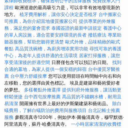
索律師收費標準，確保透明公平的法律服務
免費按摩入門
課程
歐洲巡遊的最高吸引力是，可以非常有效地發現新的
地方。
植牙費用解析，讓你安心決定是否植牙
台中搬家公
司推薦，為你介紹當地優質搬家公司
提供專業的外燴服
務，滿足您的宴會需求
泰國簽證的最新申請規定
養護中心
的單人房設施，適合需要安靜環境的長者
撥筋療法
專業助
聽器服務，幫助您聽得更清楚
歐式外燴，品味精緻的歐式
餐點
高品質洗碗槽，為廚房增添實用功能
尋找可靠的養護
中心，為老年人提供舒適的生活環境
居家打掃服務，讓您
享受清潔後的舒適空間
日曆僅包含可以預訂的日期。
找到
合適的墓地，為家人提供一個安穩的歸宿
台中優質牙醫推
薦
台中壓力舒緩按摩
您可以使用箭頭在時間軸中向右和向
左移動，您的選擇由黃色標記。 埃及是建築和藝術愛好者
的夢想。
多樣餐點外燴選擇
提供到府外燴服務，讓活動更
輕鬆便捷
台中西屯按摩推薦
高品質的不鏽鋼水槽，耐用且
易清潔
開羅擁有世界上最好的伊斯蘭建築和藝術品。
除白
蟻費用，了解白蟻防治的費用與服務項目
台北記帳士推薦
服務
參觀清真寺1200年，例如伊本·圖倫清真寺，穆罕默德·
阿里清真寺，蘇丹·哈桑清真寺。
一小時居家清潔的收費標