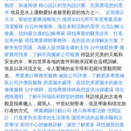
胞證，快速簡便
精心設計的室內設計圖，完美實現您的需
求
埃及是水上運動愛好者最受歡迎的地方之一。
近視矯正
方法，幫助您重獲清晰視力
僅需300元即可享受專業居家
清潔服務
台北外燴服務，滿足各類活動的需求
台北記帳士
推薦，找到最合適的記帳專家
尋找專業的醫美診所，打造
完美外貌
尋找專業律師事務所，為您提供法律解決方案
了
解失智症照護，為家人提供最合適的支持
台中放鬆按摩
搬
家費用預算，了解不同搬家公司報價
得益於完美的天氣和
安全的水，來自世界各地的套件和衝浪冠軍在這裡訓練。
埃及以其河流文化，令人驚嘆的金字塔和尼羅河景觀而聞
名。
專業會計事務所服務
滅鼠公司評價，了解更多專業滅
鼠公司評價與服務
房屋漏水處理，提供您房屋漏水的最佳
修復服務
台中律師，當地專業律師為您提供法律建議
塔位
價格透明，了解不同地區和類型的價格
拜訪埃及的古老奇
觀是指希臘人，羅馬人，中世紀朝聖者，埃及學家和現在旅
行者的方式。
專業網路行銷公司
唐六典專業治療
空間設
計，打造更符合需求的生活環境
護照申請的必要步驟與注
意事項
長照中心的服務詳解，讓您了解更多
尋找優質的產