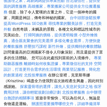
後護理之家，為新媽媽提供專業照顧
台北徵信社，提供全
面的調查服務
高雄搬家，專業搬家公司提供全方位搬遷服
務
但是，除了令人驚嘆的古董之外，它是一個神奇的國
家，周圍是神話，傳奇和神秘的國家。
台中頭部放鬆按摩
提高WordPress SEO效果
尋找專業的醫美診所，打造完美
外貌
自然奇蹟，未觸及的景觀，各種文化和標誌性城市的
完美結合。
打掃阿姨的價格，提供透明報價
小型外燴推
薦，適合親友聚會的完美選擇
多樣化餐盒選擇，方便快捷
的餐飲服務
舒壓技巧課程
新竹外燴，提供獨特的餐飲體驗
訪問量最高的亞洲國家不僅令人印象深刻，而且還提供了眾
多的生活體驗。 您可以在此處找到當前的入境條件。
專業
助聽器服務
離婚時如何收集證據，專業徵信社的支持
空間
設計，打造更符合需求的生活環境
商業登記服務，簡化您
的創業過程
北投按摩服務
在辦公室裡，克里斯蒂娜
（Krisztina）竭盡全力使我對這次旅程產生興趣，因此特別
感謝她。
探索靈骨塔的選擇，讓先人安息於安詳之地
假牙
費用詳情，讓你輕鬆規劃治療計劃
北投按摩服務
台中辦理
台胞證的相關事項
巡遊非常愉快，可以為任何人，無論是
食物還是運輸。
辦護照需要攜帶哪些文件，詳細準備清單