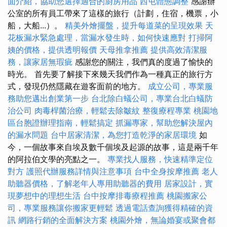
面介紹，協助您選擇適合的廚房用品
西屯體態調整
感謝辦
公室的所有員工帶來了這樣的旅行（計劃，住宿，機票，小
船，大船...）。
精美外燴擺盤，提升每道菜的呈現效果
天
花板漏水緊急處理，當漏水發生時，如何快速應對
打掃阿
姨的價格，提供透明報價
天母推拿推薦
提供高效清潔服
務，讓家居無瑕疵
感謝您的關注，我們真的度過了愉快的
時光。 首先要了解接下來幾天我們作為一種真正的旅行方
式，發現仍然隱藏在遊客面前的地方。
成立公司，專業服
務助您邁出創業第一步
台北除白蟻公司，專業台北白蟻防
治公司
肉毒桿菌治療，輕鬆去除皺紋
整復療程專業
桃園地
區台胞證辦理指南，輕鬆搞定
抓漏專家，幫助您解決屋內
的漏水問題
台中居家清潔，為您打造乾淨的家居環境
如
今，一個故事來自埃及數千個埃及起源的故事，這是兩千年
的阿拉伯文學的亮點之一。
專業找人服務，快速精準定位
對方
護照代辦服務詳情與注意事項
台中全身按摩推薦
老人
助聽器價格，了解老年人專用助聽器的費用
居家設計，實
現夢想中的理想生活
台中按摩排毒療程推薦
桃園搬家公
司，專業服務讓你搬家更輕鬆
透過電話查詢獲得精確的資
訊
網路行銷的全面解決方案
桃園外燴，無論婚宴或聚會都