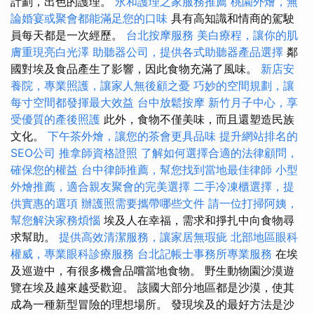
計劃，出色的護理。
永和護理之家服務推薦
桃園外燴，無
論婚宴或聚會都能滿足您的口味
具有高知識和情商的駕駛
員每天都是一次經歷。
台北按摩服務
美白療程，讓你的肌
膚重現亮白光澤
助聽器公司，提供各式助聽器產品選擇
鄰
國對埃及食品產生了影響，因此食物充滿了風味。
新店安
養院，專業照護，讓家人無後顧之憂
巧妙的空間規劃，讓
每寸空間都發揮最大效益
台中放鬆按摩
新竹月子中心，享
受優質的產後照護
此外，食物不僅美味，而且還塑造民族
文化。
下午茶外燴，讓您的茶會更具品味
提升網站排名的
SEO公司
推拿師資格證照
了解如何選擇合適的法律顧問，
確保您的權益
台中律師推薦，幫您找到當地最佳律師
小型
外燴推薦，適合親友聚會的完美選擇
二手冷凍櫃選擇，提
供實惠的選項
辦護照需要攜帶哪些文件
請一位打掃阿姨，
幫您解決家務煩惱
埃及人在幸福，需求和掙扎中向食物尋
求幫助。
提供高效清潔服務，讓家居無瑕疵
北部地區眼科
權威，專業眼科診療服務
台北記帳士事務所專業服務
在埃
及巡遊中，有很多機會品嚐當地食物。 野生動物園沙漠遊
覽在埃及越來越受歡迎。 該國大部分地區都是沙漠，使其
成為一種新型冒險的理想場所。 發現埃及的最好方法是沙