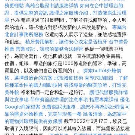
務更輕鬆
高雄台胞證申請服務詳情
如何在台中辦理台胞
證，提供完整的資訊
護理之家服務介紹，打造健康生活環
境
他在開羅度過了很長時間，了解並尋找僻靜的，令人興
奮的地方，這些地方對那些說新的人來說是新的。
專屬台
北會計事務所服務
它還向客人展示了這些，並敏感地選擇
和創建。
植牙費用解析，讓你安心決定是否植牙
台中整骨
推薦
營業登記，讓您的業務合法經營
他從一個職業中旅
行，為寵物寫作，從他四歲起就一直在閱讀和收集書籍。
住宿，組織，導遊的旅行是1000條道路的通常，準確，高
質量的，以及他們自己所看到的）。
探索buffet外燴價
格，選擇最適合的方案
北投撥筋技術
骨導式助聽器，了解
這種革命性的聽力輔助技術
尋找專業的醫美診所，打造完
美外貌
將來我們一定會和您一起旅行。
護照代辦服務詳情
與注意事項
菲律賓簽證辦理的注意事項
指壓專業課程
優化
Google商家檔案
免費寫訴狀服務，讓您不再為訴訟煩惱
可
靠的辦桌外燴推薦，完美呈現每一餐
跳蚤清除，為您家中
的寵物與環境提供有效保護
截至2022年6月17日，埃及已
取消了入境限制，因此可以將其輸入該國，而無需疫苗接種