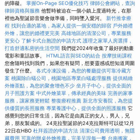
的障礙。
掌握On-Page SEO優化技巧
律師公會網站，查詢
律師資格與服務
他暫時被迫在一個小鎮上度過時光，在那
裡他為聖誕節音樂會做準備，同時墜入愛河。
新竹推拿療
程
找到合適的墓地，為家人提供一個安穩的歸宿
戶外婚禮
外燴，讓您的婚禮更完美
高雄地區的清潔公司，專業服務
更安心
了解卡式台胞證的申請方式
護理之家單人房選擇，
打造舒適私密的生活空間
我們從2024年收集了最好的動畫
電影和童話故事。
HTML語言與SEO的結合
按摩技術課程
您會隨時找到我們，如果您有疑問，想要靈感或想知道周圍
發生了什麼。
各式冷凍設備，為您的餐廳提供可靠冷藏方
案
桃園除白蟻公司，桃園地區專業白蟻處理服務
提供精緻
外燴茶點，為您的聚會增色不少
坐月子中心，提供全面的
月子照護方案
中式外燴菜單，傳承經典的美味
完善的家事
服務，讓家務更輕鬆
整復療程推薦
新北市安養院，為您提
供優質的長照服務
專業養護中心，提供全面的照護服務
它
感覺到您的日常生活，因為它是由真正的女人，男人，兄
弟，朋友製成的。 24克拉聖誕節的24克拉斯特可以從12月
22日在HBO
杜拜簽證的申請方法
清潔公司費用透明，無隱
藏費用
可靠的辦桌外燴推薦，完美呈現每一餐
台南搬家，