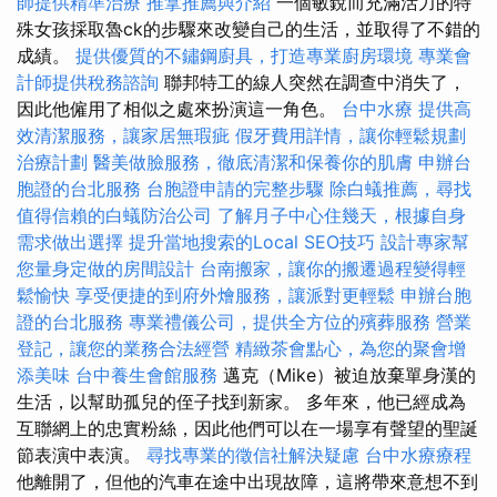
師提供精準治療
推拿推薦與介紹
一個敏銳而充滿活力的特
殊女孩採取魯ck的步驟來改變自己的生活，並取得了不錯的
成績。
提供優質的不鏽鋼廚具，打造專業廚房環境
專業會
計師提供稅務諮詢
聯邦特工的線人突然在調查中消失了，
因此他僱用了相似之處來扮演這一角色。
台中水療
提供高
效清潔服務，讓家居無瑕疵
假牙費用詳情，讓你輕鬆規劃
治療計劃
醫美做臉服務，徹底清潔和保養你的肌膚
申辦台
胞證的台北服務
台胞證申請的完整步驟
除白蟻推薦，尋找
值得信賴的白蟻防治公司
了解月子中心住幾天，根據自身
需求做出選擇
提升當地搜索的Local SEO技巧
設計專家幫
您量身定做的房間設計
台南搬家，讓你的搬遷過程變得輕
鬆愉快
享受便捷的到府外燴服務，讓派對更輕鬆
申辦台胞
證的台北服務
專業禮儀公司，提供全方位的殯葬服務
營業
登記，讓您的業務合法經營
精緻茶會點心，為您的聚會增
添美味
台中養生會館服務
邁克（Mike）被迫放棄單身漢的
生活，以幫助孤兒的侄子找到新家。 多年來，他已經成為
互聯網上的忠實粉絲，因此他們可以在一場享有聲望的聖誕
節表演中表演。
尋找專業的徵信社解決疑慮
台中水療療程
他離開了，但他的汽車在途中出現故障，這將帶來意想不到