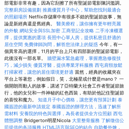
部電影非常有趣，因為它刮擦了所有聖誕節電影陳詞濫調。
完整廚房設備規劃
推薦優質月子中心，幫助您找到最適合
的照顧場所
Netflix存儲庫中有很多不錯的聖誕節故事，無
論是新經典還是舊經典。
醫美療程，讓你擁有更年輕亮麗
的外貌
網站安全與SSL加密
工商登記全攻略
二手冷凍櫃選
擇，提供實惠的選項
長照中心單人房，提供私密且舒適的
居住空間
免費律師詢問，解答您法律上的疑惑
今年，有一
個異常高的選擇，11月的平台上只有四部新的聖誕節電影，
此後沒有一部名單。
牆壁漏水緊急處理，掌握應急修復技
巧，減少損失
優質牙醫，提供專業牙科服務
西屯肩頸放鬆
打掃家裡，讓您的居住環境更舒適
當然，經典的收藏夾在
平台上等著您，例如假日，笑，北極星或什麼是mano？ 一
個開朗而動人的故事，講述了亞特蘭大社會工作者聖誕節旅
行，他的女兒和一件神秘的紅色西裝，有助於他記住聖誕節
的喜悅和魔力。
知道月子中心價格，讓您更有預算計劃
泰
國簽證的最新申請規定
泰國簽證的辦理方法，迅速了解所
需材料
安養院的特色與選擇，為長者提供全方位照顧
西屯
體態調整
Bridgerton明星Nicola
大里整骨服務
了解徵信公
司提供的各項服務
HTML語言與SEO的結合
自助餐外燴，