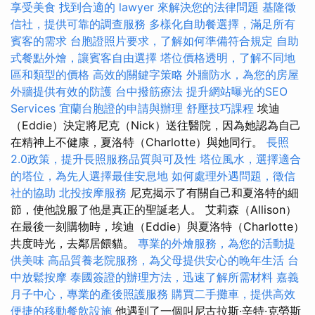
享受美食
找到合適的 lawyer 來解決您的法律問題
基隆徵
信社，提供可靠的調查服務
多樣化自助餐選擇，滿足所有
賓客的需求
台胞證照片要求，了解如何準備符合規定
自助
式餐點外燴，讓賓客自由選擇
塔位價格透明，了解不同地
區和類型的價格
高效的關鍵字策略
外牆防水，為您的房屋
外牆提供有效的防護
台中撥筋療法
提升網站曝光的SEO
Services
宜蘭台胞證的申請與辦理
舒壓技巧課程
埃迪
（Eddie）決定將尼克（Nick）送往醫院，因為她認為自己
在精神上不健康，夏洛特（Charlotte）與她同行。
長照
2.0政策，提升長照服務品質與可及性
塔位風水，選擇適合
的塔位，為先人選擇最佳安息地
如何處理外遇問題，徵信
社的協助
北投按摩服務
尼克揭示了有關自己和夏洛特的細
節，使他說服了他是真正的聖誕老人。 艾莉森（Allison）
在最後一刻購物時，埃迪（Eddie）與夏洛特（Charlotte）
共度時光，去鄰居餵貓。
專業的外燴服務，為您的活動提
供美味
高品質養老院服務，為父母提供安心的晚年生活
台
中放鬆按摩
泰國簽證的辦理方法，迅速了解所需材料
嘉義
月子中心，專業的產後照護服務
購買二手攤車，提供高效
便捷的移動餐飲設施
他遇到了一個叫尼古拉斯·辛特·克勞斯