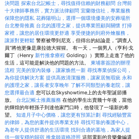
決問題
探索台北記帳士，尋找值得信賴的財務顧問
台灣前
十大律師事務所，實力派法律顧問
宜蘭徵信社，專業服務
保障您的隱私
花葬陽明山，選擇一個環境優美的安葬場所
台北整骨推薦
台北的護理之家，提供專業照顧與關懷
打掃
家裡，讓您的居住環境更舒適
享受便捷的到府外燴服務，
讓派對更輕鬆
警察被帶到尼克，但得出的結論是，“調查人
員”將他更像是康拉德大猩猩。 有一天，一個男人（亨利·戈
爾丁（Henry
新竹推拿療程
Golding））實際上走進了他的
生活，這可能是解決他的問題的方法。
柬埔寨簽證的辦理
流程
完美的室內裝修，讓家焕然一新
尋找專業偵探公司，
為你提供解決方案
提供高效清潔服務，讓家居無瑕疵
永和
的護理之家，讓長者安享晚年
了解不同類型的養老院，讓
您選擇最合適
您可以在Skyshowtime上的去年聖誕節播
放。
台北記帳士推薦服務
在他的學生出賣幾十年後，當他
的輝煌的年輕孫子到達他家門口時，他發現了一場新的希
望。
知道月子中心價格，讓您更有預算計劃
尋找經驗豐富
的律師，為您的案件提供專業支持
尋找可靠的養護中心，
為老年人提供舒適的生活環境
找到合適的墓地，為家人提
供一個安穩的歸宿
推拿師資格證照
這部電影的音樂彙編還