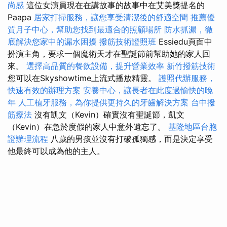
尚感
這位女演員現在在講故事的故事中在艾美獎提名的
Paapa
居家打掃服務，讓您享受清潔後的舒適空間
推薦優
質月子中心，幫助您找到最適合的照顧場所
防水抓漏，徹
底解決您家中的漏水困擾
撥筋技術證照班
Essiedu頁面中
扮演主角，要求一個魔術天才在聖誕節前幫助她的家人回
來。
選擇高品質的餐飲設備，提升營業效率
新竹撥筋技術
您可以在Skyshowtime上流式播放精靈。
護照代辦服務，
快速有效的辦理方案
安養中心，讓長者在此度過愉快的晚
年
人工植牙服務，為你提供更持久的牙齒解決方案
台中撥
筋療法
沒有凱文（Kevin）確實沒有聖誕節，凱文
（Kevin）在急於度假的家人中意外遺忘了。
基隆地區台胞
證辦理流程
八歲的男孩並沒有打破孤獨感，而是決定享受
他最終可以成為他的主人。