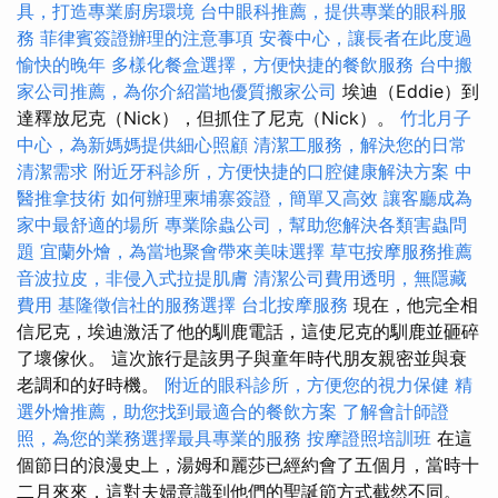
具，打造專業廚房環境
台中眼科推薦，提供專業的眼科服
務
菲律賓簽證辦理的注意事項
安養中心，讓長者在此度過
愉快的晚年
多樣化餐盒選擇，方便快捷的餐飲服務
台中搬
家公司推薦，為你介紹當地優質搬家公司
埃迪（Eddie）到
達釋放尼克（Nick），但抓住了尼克（Nick）。
竹北月子
中心，為新媽媽提供細心照顧
清潔工服務，解決您的日常
清潔需求
附近牙科診所，方便快捷的口腔健康解決方案
中
醫推拿技術
如何辦理柬埔寨簽證，簡單又高效
讓客廳成為
家中最舒適的場所
專業除蟲公司，幫助您解決各類害蟲問
題
宜蘭外燴，為當地聚會帶來美味選擇
草屯按摩服務推薦
音波拉皮，非侵入式拉提肌膚
清潔公司費用透明，無隱藏
費用
基隆徵信社的服務選擇
台北按摩服務
現在，他完全相
信尼克，埃迪激活了他的馴鹿電話，這使尼克的馴鹿並砸碎
了壞傢伙。 這次旅行是該男子與童年時代朋友親密並與衰
老調和的好時機。
附近的眼科診所，方便您的視力保健
精
選外燴推薦，助您找到最適合的餐飲方案
了解會計師證
照，為您的業務選擇最具專業的服務
按摩證照培訓班
在這
個節日的浪漫史上，湯姆和麗莎已經約會了五個月，當時十
二月來來，這對夫婦意識到他們的聖誕節方式截然不同。