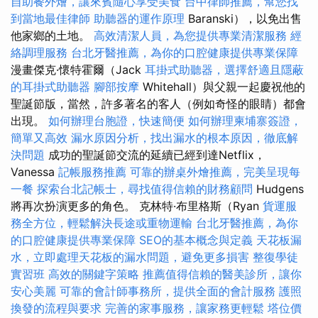
自助餐外燴，讓來賓隨心享受美食
台中律師推薦，幫您找
到當地最佳律師
助聽器的運作原理
Baranski），以免出售
他家鄉的土地。
高效清潔人員，為您提供專業清潔服務
經
絡調理服務
台北牙醫推薦，為你的口腔健康提供專業保障
漫畫傑克·懷特霍爾（Jack
耳掛式助聽器，選擇舒適且隱蔽
的耳掛式助聽器
腳部按摩
Whitehall）與父親一起慶祝他的
聖誕節版，當然，許多著名的客人（例如奇怪的眼睛）都會
出現。
如何辦理台胞證，快速簡便
如何辦理柬埔寨簽證，
簡單又高效
漏水原因分析，找出漏水的根本原因，徹底解
決問題
成功的聖誕節交流的延續已經到達Netflix，
Vanessa
記帳服務推薦
可靠的辦桌外燴推薦，完美呈現每
一餐
探索台北記帳士，尋找值得信賴的財務顧問
Hudgens
將再次扮演更多的角色。 克林特·布里格斯（Ryan
貨運服
務全方位，輕鬆解決長途或重物運輸
台北牙醫推薦，為你
的口腔健康提供專業保障
SEO的基本概念與定義
天花板漏
水，立即處理天花板的漏水問題，避免更多損害
整復學徒
實習班
高效的關鍵字策略
推薦值得信賴的醫美診所，讓你
安心美麗
可靠的會計師事務所，提供全面的會計服務
護照
換發的流程與要求
完善的家事服務，讓家務更輕鬆
塔位價