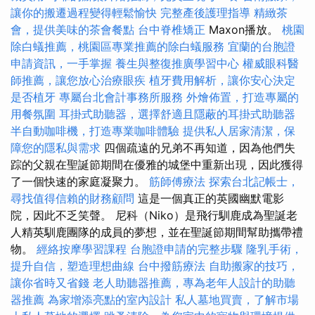
讓你的搬遷過程變得輕鬆愉快
完整產後護理指導
精緻茶
會，提供美味的茶會餐點
台中脊椎矯正
Maxon播放。
桃園
除白蟻推薦，桃園區專業推薦的除白蟻服務
宜蘭的台胞證
申請資訊，一手掌握
養生與整復推廣學習中心
權威眼科醫
師推薦，讓您放心治療眼疾
植牙費用解析，讓你安心決定
是否植牙
專屬台北會計事務所服務
外燴佈置，打造專屬的
用餐氛圍
耳掛式助聽器，選擇舒適且隱蔽的耳掛式助聽器
半自動咖啡機，打造專業咖啡體驗
提供私人居家清潔，保
障您的隱私與需求
四個疏遠的兄弟不再知道，因為他們失
踪的父親在聖誕節期間在優雅的城堡中重新出現，因此獲得
了一個快速的家庭凝聚力。
筋師傅療法
探索台北記帳士，
尋找值得信賴的財務顧問
這是一個真正的英國幽默電影
院，因此不乏笑聲。 尼科（Niko）是飛行馴鹿成為聖誕老
人精英馴鹿團隊的成員的夢想，並在聖誕節期間幫助攜帶禮
物。
經絡按摩學習課程
台胞證申請的完整步驟
隆乳手術，
提升自信，塑造理想曲線
台中撥筋療法
自助搬家的技巧，
讓你省時又省錢
老人助聽器推薦，專為老年人設計的助聽
器推薦
為家增添亮點的室內設計
私人墓地買賣，了解市場