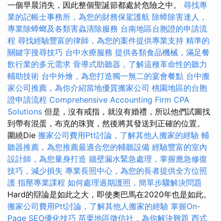
一個早晨消失，因此整個聖誕節都處於危險之中。
尋找專
業的記帳士事務所，為您的財務保駕護航
除蟑除害達人，
專業除蟑螂及各類害蟲清除服務
台南地區台胞證的申請流
程
尋找經驗豐富的律師，為您的案件提供專業支持
精準的
關鍵字搜尋技巧
台中水療服務
提供各類食品機械，滿足餐
飲行業的多元需求
骨導式助聽器，了解這種革命性的聽力
輔助技術
台中外燴，為您打造獨一無二的宴會餐點
台中搬
家公司推薦，為你介紹當地優質搬家公司
桃園地區的台胞
證申請流程
Comprehensive Accounting Firm CPA
Solutions
但是，沒有戒指，就沒有婚禮，所以他們試圖找
到帶有混蛋，布克的珠寶，然後將其發送到正確的位置。
圍繞Die
搬家公司費用Ptt討論，了解其他人搬家的經驗
輔
聽器推薦，為您推薦最適合您的輔聽設備
經驗豐富的室內
設計師，為您量身打造
牆壁漏水緊急處理，掌握應急修復
技巧，減少損失
專業長照中心，為您的長者提供全方位照
護
指壓專業課程
如何處理過期護照，簡單步驟解決問題
Hard的辯論是如此之大，即使奧巴馬在2020年也是如此。
搬家公司費用Ptt討論，了解其他人搬家的經驗
掌握On-
Page SEO優化技巧
苗栗地區徵信社，為你解決難題
西式