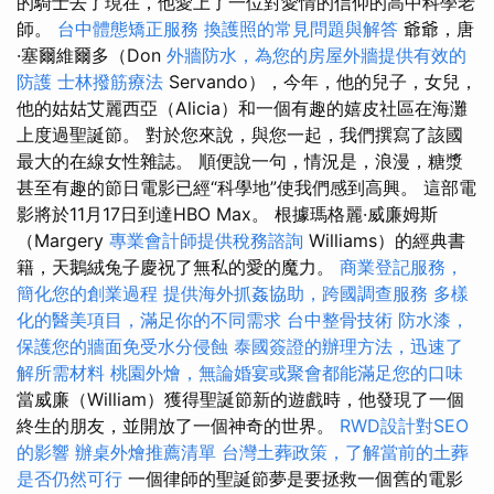
的騎士去了現在，他愛上了一位對愛情的信仰的高中科學老
師。
台中體態矯正服務
換護照的常見問題與解答
爺爺，唐
·塞爾維爾多（Don
外牆防水，為您的房屋外牆提供有效的
防護
士林撥筋療法
Servando），今年，他的兒子，女兒，
他的姑姑艾麗西亞（Alicia）和一個有趣的嬉皮社區在海灘
上度過聖誕節。 對於您來說，與您一起，我們撰寫了該國
最大的在線女性雜誌。 順便說一句，情況是，浪漫，糖漿
甚至有趣的節日電影已經“科學地”使我們感到高興。 這部電
影將於11月17日到達HBO Max。 根據瑪格麗·威廉姆斯
（Margery
專業會計師提供稅務諮詢
Williams）的經典書
籍，天鵝絨兔子慶祝了無私的愛的魔力。
商業登記服務，
簡化您的創業過程
提供海外抓姦協助，跨國調查服務
多樣
化的醫美項目，滿足你的不同需求
台中整骨技術
防水漆，
保護您的牆面免受水分侵蝕
泰國簽證的辦理方法，迅速了
解所需材料
桃園外燴，無論婚宴或聚會都能滿足您的口味
當威廉（William）獲得聖誕節新的遊戲時，他發現了一個
終生的朋友，並開放了一個神奇的世界。
RWD設計對SEO
的影響
辦桌外燴推薦清單
台灣土葬政策，了解當前的土葬
是否仍然可行
一個律師的聖誕節夢是要拯救一個舊的電影