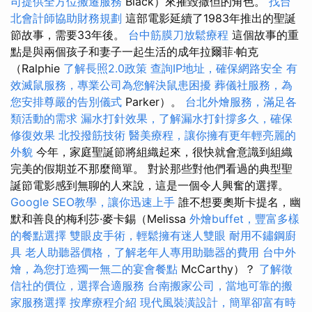
司提供全方位搬遷服務
Black）來摧毀撒但的角色。
找台
北會計師協助財務規劃
這部電影延續了1983年推出的聖誕
節故事，需要33年後。
台中筋膜刀放鬆療程
這個故事的重
點是與兩個孩子和妻子一起生活的成年拉爾菲·帕克
（Ralphie
了解長照2.0政策
查詢IP地址，確保網路安全
有
效滅鼠服務，專業公司為您解決鼠患困擾
葬儀社服務，為
您安排尊嚴的告別儀式
Parker）。
台北外燴服務，滿足各
類活動的需求
漏水打針效果，了解漏水打針撐多久，確保
修復效果
北投撥筋技術
醫美療程，讓你擁有更年輕亮麗的
外貌
今年，家庭聖誕節將組織起來，很快就會意識到組織
完美的假期並不那麼簡單。 對於那些對他們看過的典型聖
誕節電影感到無聊的人來說，這是一個令人興奮的選擇。
Google SEO教學，讓你迅速上手
誰不想要奧斯卡提名，幽
默和善良的梅利莎·麥卡錫（Melissa
外燴buffet，豐富多樣
的餐點選擇
雙眼皮手術，輕鬆擁有迷人雙眼
耐用不鏽鋼廚
具
老人助聽器價格，了解老年人專用助聽器的費用
台中外
燴，為您打造獨一無二的宴會餐點
McCarthy）？
了解徵
信社的價位，選擇合適服務
台南搬家公司，當地可靠的搬
家服務選擇
按摩療程介紹
現代風裝潢設計，簡單卻富有時