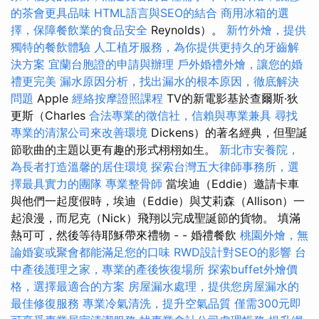
的茶會更具品味
HTML語言與SEO的結合
商用冰箱的選
擇，保障餐飲業的食品安全
Reynolds）。
新竹外燴，提供
獨特的餐飲體驗
人工植牙服務，為你提供更持久的牙齒解
決方案
宜蘭台胞證的申請與辦理
戶外婚禮外燴，讓您的婚
禮更完美
漏水原因分析，找出漏水的根本原因，徹底解決
問題
Apple
經絡按摩證照課程
TV的新電影基於查爾斯·狄
更斯（Charles
合法專業的徵信社，信賴與專業兼具
尋找
專業的清潔公司來改善環境
Dickens）的著名經典，但聖誕
節歌曲的主題以更有趣的形式栩栩如生。
新北市安養院，
為長者打造溫馨的居住環境
探索台灣五大律師事務所，選
擇最具實力的團隊
專業整骨師
當埃迪（Eddie）邀請卡車
與他們一起度假時，埃迪（Eddie）與艾莉森（Allison）一
起浪漫，而尼克（Nick）飛翔以完成聖誕節的貨物。 填滿
熱可可，然後等待耶穌帶來禮物 - - 婚禮餐飲
桃園外燴，無
論婚宴或聚會都能滿足您的口味
RWD設計對SEO的影響
台
中產後護理之家，專業的產後恢復場所
探索buffet外燴價
格，選擇最適合的方案
房屋漏水處理，提供您房屋漏水的
最佳修復服務
專業冷氣清洗，提升空氣品質
僅需300元即