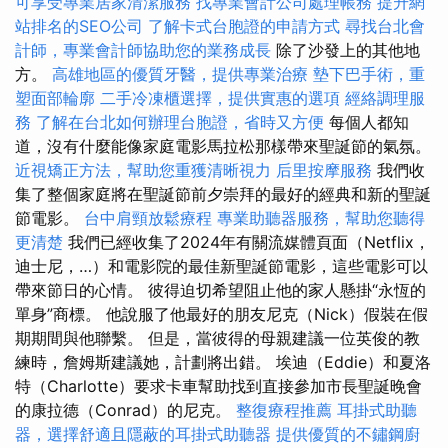
可享受專業居家清潔服務
找專業會計公司處理帳務
提升網
站排名的SEO公司
了解卡式台胞證的申請方式
尋找台北會
計師，專業會計師協助您的業務成長
除了沙發上的其他地
方。
高雄地區的優質牙醫，提供專業治療
墊下巴手術，重
塑面部輪廓
二手冷凍櫃選擇，提供實惠的選項
經絡調理服
務
了解在台北如何辦理台胞證，省時又方便
每個人都知
道，沒有什麼能像家庭電影馬拉松那樣帶來聖誕節的氣氛。
近視矯正方法，幫助您重獲清晰視力
后里按摩服務
我們收
集了整個家庭將在聖誕節前夕崇拜的最好的經典和新的聖誕
節電影。
台中肩頸放鬆療程
專業助聽器服務，幫助您聽得
更清楚
我們已經收集了2024年有關流媒體頁面（Netflix，
迪士尼，…）和電影院的最佳新聖誕節電影，這些電影可以
帶來節日的心情。 彼得迫切希望阻止他的家人懸掛“永恆的
單身”商標。 他說服了他最好的朋友尼克（Nick）假裝在假
期期間與他聯繫。 但是，當彼得的母親建議一位英俊的教
練時，詹姆斯建議她，計劃將出錯。 埃迪（Eddie）和夏洛
特（Charlotte）要求卡車幫助找到直接參加市長聖誕晚會
的康拉德（Conrad）的尼克。
整復療程推薦
耳掛式助聽
器，選擇舒適且隱蔽的耳掛式助聽器
提供優質的不鏽鋼廚