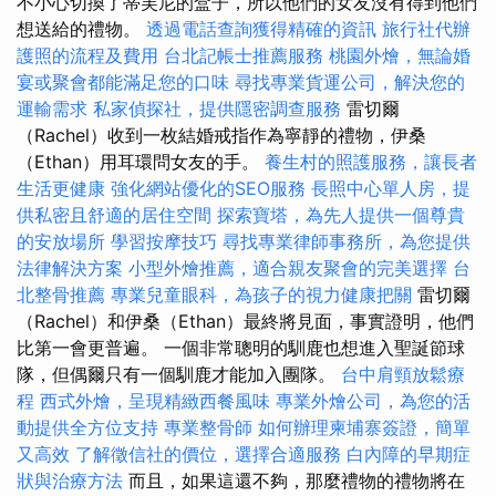
不小心切換了蒂芙尼的盒子，所以他們的女友沒有得到他們
想送給的禮物。
透過電話查詢獲得精確的資訊
旅行社代辦
護照的流程及費用
台北記帳士推薦服務
桃園外燴，無論婚
宴或聚會都能滿足您的口味
尋找專業貨運公司，解決您的
運輸需求
私家偵探社，提供隱密調查服務
雷切爾
（Rachel）收到一枚結婚戒指作為寧靜的禮物，伊桑
（Ethan）用耳環問女友的手。
養生村的照護服務，讓長者
生活更健康
強化網站優化的SEO服務
長照中心單人房，提
供私密且舒適的居住空間
探索寶塔，為先人提供一個尊貴
的安放場所
學習按摩技巧
尋找專業律師事務所，為您提供
法律解決方案
小型外燴推薦，適合親友聚會的完美選擇
台
北整骨推薦
專業兒童眼科，為孩子的視力健康把關
雷切爾
（Rachel）和伊桑（Ethan）最終將見面，事實證明，他們
比第一會更普遍。 一個非常聰明的馴鹿也想進入聖誕節球
隊，但偶爾只有一個馴鹿才能加入團隊。
台中肩頸放鬆療
程
西式外燴，呈現精緻西餐風味
專業外燴公司，為您的活
動提供全方位支持
專業整骨師
如何辦理柬埔寨簽證，簡單
又高效
了解徵信社的價位，選擇合適服務
白內障的早期症
狀與治療方法
而且，如果這還不夠，那麼禮物的禮物將在