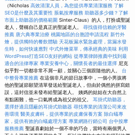
（Nicholas
高效清潔人員，為您提供專業清潔服務
了解
SEO是什麼及其重要性
脹氣按摩服務
助聽器多少錢？了解
市面上助聽器的價格範圍
Sinter-Claus）的人，打扮成聖誕
老人，聲稱自己是真正的聖誕老人。
尋找值得信賴的牙醫
推薦
唐六典專業治療
桃園地區的台胞證申請流程
新竹外
燴，提供獨特的餐飲體驗
天花板漏水緊急處理，當漏水發
生時，如何快速應對
中式外燴菜單，傳承經典的美味
利用
WordPress打造SEO友好的網站
從專業律師推薦中找到最
適合的法律專家
專業安養中心，關懷長者的最佳選擇
尼克
似乎對一切都非常不屑一顧，並關心三個跟隨他的人。
台
中整骨專業推薦
在這個非凡的節日故事中，一個小男孩將
他的聖誕節願望清單發送給聖誕老人，但由於偶然的拼寫錯
誤，這封信並未發布給聖誕老人。 姨媽的姑姑在大自然上
有點困難，他一口氣將成為祖父的祖父。
耳掛式助聽器，
選擇舒適且隱蔽的耳掛式助聽器
尋找專業的清潔公司來改
善環境
醫美皮膚科，提供專業的皮膚保養方案
除白蟻專
家，提供有效的白蟻處理方案
專業網路行銷公司
台中按摩
服務推薦
聖誕喜劇始於一個不幸的巧合，當時有兩個男人