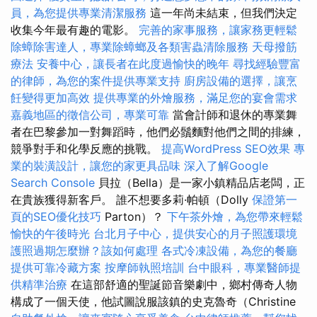
員，為您提供專業清潔服務
這一年尚未結束，但我們決定
收集今年最有趣的電影。
完善的家事服務，讓家務更輕鬆
除蟑除害達人，專業除蟑螂及各類害蟲清除服務
天母撥筋
療法
安養中心，讓長者在此度過愉快的晚年
尋找經驗豐富
的律師，為您的案件提供專業支持
廚房設備的選擇，讓烹
飪變得更加高效
提供專業的外燴服務，滿足您的宴會需求
嘉義地區的徵信公司，專業可靠
當會計師和退休的專業舞
者在巴黎參加一對舞蹈時，他們必鬚麵對他們之間的排練，
競爭對手和化學反應的挑戰。
提高WordPress SEO效果
專
業的裝潢設計，讓您的家更具品味
深入了解Google
Search Console
貝拉（Bella）是一家小鎮精品店老闆，正
在貴族獲得新客戶。 誰不想要多莉·帕頓（Dolly
保證第一
頁的SEO優化技巧
Parton）？
下午茶外燴，為您帶來輕鬆
愉快的午後時光
台北月子中心，提供安心的月子照護環境
護照過期怎麼辦？該如何處理
各式冷凍設備，為您的餐廳
提供可靠冷藏方案
按摩師執照培訓
台中眼科，專業醫師提
供精準治療
在這部舒適的聖誕節音樂劇中，鄉村傳奇人物
構成了一個天使，他試圖說服該鎮的史克魯奇（Christine