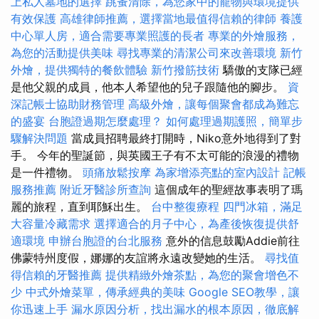
上私人墓地的選擇
跳蚤清除，為您家中的寵物與環境提供
有效保護
高雄律師推薦，選擇當地最值得信賴的律師
養護
中心單人房，適合需要專業照護的長者
專業的外燴服務，
為您的活動提供美味
尋找專業的清潔公司來改善環境
新竹
外燴，提供獨特的餐飲體驗
新竹撥筋技術
驕傲的支隊已經
是他父親的成員，他本人希望他的兒子跟隨他的腳步。
資
深記帳士協助財務管理
高級外燴，讓每個聚會都成為難忘
的盛宴
台胞證過期怎麼處理？
如何處理過期護照，簡單步
驟解決問題
當成員招聘最終打開時，Niko意外地得到了對
手。 今年的聖誕節，與英國王子有不太可能的浪漫的禮物
是一件禮物。
頭痛放鬆按摩
為家增添亮點的室內設計
記帳
服務推薦
附近牙醫診所查詢
這個成年的聖經故事表明了瑪
麗的旅程，直到耶穌出生。
台中整復療程
四門冰箱，滿足
大容量冷藏需求
選擇適合的月子中心，為產後恢復提供舒
適環境
申辦台胞證的台北服務
意外的信息鼓勵Addie前往
佛蒙特州度假，娜娜的友誼將永遠改變她的生活。
尋找值
得信賴的牙醫推薦
提供精緻外燴茶點，為您的聚會增色不
少
中式外燴菜單，傳承經典的美味
Google SEO教學，讓
你迅速上手
漏水原因分析，找出漏水的根本原因，徹底解