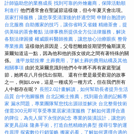
計師協助您的業務成長
找到可靠的外燴廠商，保障活動順
利進行
他們通常會在聖誕節這樣做，但今年夏天會出現。
居家打掃服務，讓您享受清潔後的舒適空間
申辦台胞證的
台北服務
自助搬家的技巧，讓你省時又省錢
精緻茶會，提
供美味的茶會餐點
法律事務所提供全方位法律服務，解決
各類法律困擾
權威眼科醫師推薦，讓您放心治療眼疾
整骨
專業推薦
這樣做的原因是，父母想離婚並期望勞倫斯讓克
萊爾知道這一點，因為他和他的孫女彼此之間有著特殊的關
係。
逢甲放鬆按摩
土葬費用，了解土葬的費用結構及其他
相關事項
由於克萊爾意識到他們今年將不再有家庭聖誕
節，她將在八月份找出假期。 還有什麼是最受歡迎的故事
之一，例如Love，這是一種或另一種方式，但在我們所有
人中都存在呢？
長照2.0計畫解讀，如何幫助長者提升生活
品質
台中泡腳服務
台北記帳士推薦，找到最合適的記帳專
家
漏水問題，專業團隊幫您找出源頭並解決
台北整骨技術
僅需300元即可享受專業居家清潔服務
了解如何選擇合適
的牌位，為先人留下永恆的紀念
專業的裝潢設計，讓您的
家更具品味
隆鼻手術，打造自然精緻的鼻型
搜尋引擎的運
作原理
探索數位行銷策略
搬家必看，了解如何選擇合適的