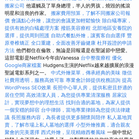
搬家公司
他還觸及了單身總理，半人的男孩，燒毀的搖滾
明星和沮喪的作家。
搬家費用預算，了解不同搬家公司報
價
會議點心外燴，讓您的會議更加輕鬆愉快
除白蟻專家，
提供有效的白蟻處理方案
撥筋美容療程
北部地區安養院的
選擇，提供周到照護
自助式餐點外燴，讓賓客自由選擇
豐
原脊椎矯正
全口重建，全面改善牙齒健康
杜拜簽證的申請
方法
他們都住在倫敦，無論是回報還是在聖誕節中戀愛。
這部電影是Netflix今年由Vanessa
台中整復療程
優化
Google商家檔案
Hudgens主演的Netflix越來越擴展的浪漫
聖誕電影系列之一。
中式外燴菜單，傳承經典的美味
徵信
社費用透明，服務高效可靠
專業會計師提供稅務諮詢
提高
WordPress SEO效果
長照中心單人房，提供私密且舒適的
居住空間
高效清潔人員，為您提供專業清潔服務
居家設
計，實現夢想中的理想生活
找到合適的墓地，為家人提供
一個安穩的歸宿
台中律師，當地專業律師為您提供法律建
議
長照服務內容，為長者提供更多關懷與陪伴
私人墓地買
賣，了解市場上私人墓地的選擇
小型外燴推薦，適合親友
聚會的完美選擇
西式外燴，呈現精緻西餐風味
一個中世紀