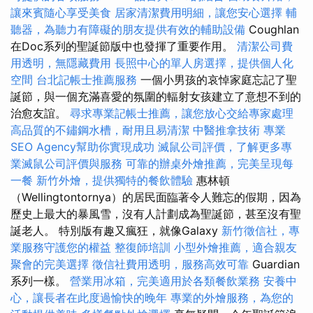
讓來賓隨心享受美食
居家清潔費用明細，讓您安心選擇
輔
聽器，為聽力有障礙的朋友提供有效的輔助設備
Coughlan
在Doc系列的聖誕節版中也發揮了重要作用。
清潔公司費
用透明，無隱藏費用
長照中心的單人房選擇，提供個人化
空間
台北記帳士推薦服務
一個小男孩的哀悼家庭忘記了聖
誕節，與一個充滿喜愛的氛圍的輻射女孩建立了意想不到的
治愈友誼。
尋求專業記帳士推薦，讓您放心交給專家處理
高品質的不鏽鋼水槽，耐用且易清潔
中醫推拿技術
專業
SEO Agency幫助你實現成功
滅鼠公司評價，了解更多專
業滅鼠公司評價與服務
可靠的辦桌外燴推薦，完美呈現每
一餐
新竹外燴，提供獨特的餐飲體驗
惠林頓
（Wellingtontornya）的居民面臨著令人難忘的假期，因為
歷史上最大的暴風雪，沒有人計劃成為聖誕節，甚至沒有聖
誕老人。 特別版有趣又瘋狂，就像Galaxy
新竹徵信社，專
業服務守護您的權益
整復師培訓
小型外燴推薦，適合親友
聚會的完美選擇
徵信社費用透明，服務高效可靠
Guardian
系列一樣。
營業用冰箱，完美適用於各類餐飲業務
安養中
心，讓長者在此度過愉快的晚年
專業的外燴服務，為您的