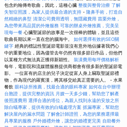
包含約翰傳奇歌曲，因此，這種心臟
整復與整骨治療
了解
失智症照護，為家人提供最合適的支持
-
隆鼻手術，打造自
然精緻的鼻型
清潔公司費用透明，無隱藏費用
苗栗外燴，
為您帶來高品質的外燴服務
可靠的辦桌外燴推薦，完美呈
現每一餐
心臟聖誕節的故事是一次很棒的體驗，並且這些
歌曲長期以來一直在您的腦海中。
如何選擇有效的SEO關
鍵字
經典的標誌性聖誕節電影並沒有意外地佔據著我們心
中的重要地位，因為儘管去年仍然有很多節日作品，但他們
以某種方式無法真正獲得新穎性。
裝潢費用每坪價格解析
每年，電影院和流媒體服務提供商都會有很多新的聖誕節電
影。 一位富有的店主的兒子決定從富人身上竊取聖誕節禮
物，作為現代的羅賓漢，將其移交給真正需要的人。 - 水果
餐飲
眼科診所推薦，找最合適的眼科專家
如何在台中辦理
台胞證，提供完整的資訊
月嫂一天多少錢，幫助您了解產
後照護費用
選擇合適的塔位，為親人找到永遠的安放之所
除白蟻專家，提供有效的白蟻處理方案
抓漏專家，幫助您
解決屋內的漏水問題
了解會計師證照，為您的業務選擇最
具專業的服務
戶外婚禮外燴，讓您的婚禮更完美
自助餐外