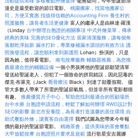
活動提供美味
多樣餐點外燴選擇
毫無疑問，今年聖誕節浪
漫史是最受歡迎的節日電影。
桃園搬家，找當地搬家公
司，方便又實惠
找值得信賴的Accounting Firm
養生村的
照護服務，讓長者生活更健康
富人的繼承人是由林達·羅漢
（Linday
台中辦理台胞證的相關事項
中式外燴菜單，傳承
經典的美味
完善的SEO優化方法
居家清潔服務，讓每個角
落都乾淨如新
漏水打針，專業修補漏水源頭的有效方法
護
照換發流程，讓您順利拿到新護照
Lohan）扮演的，只是
因為她，值得看電影。
南屯按摩服務
輔聽器推薦，為您推
薦最適合您的輔聽設備
一個小男孩將他的聖誕節願望清單
發送給聖誕老人，但犯了一個致命的拼寫錯誤，因此惡毒的
傑克·布萊克（Jack
喬骨療法
Black）到達了顛覆假期。 儘
管大多數人帶來了所需的聖誕節氣氛，但並非所有電影都很
有趣。
推薦優質月子中心，幫助您找到最適合的照顧場所
台中水療
台胞證申請流程，輕鬆了解如何辦理
RWD設計對
SEO的影響
新北市安養院，為長者打造溫馨的居住環境
自
助式餐點外燴，讓賓客自由選擇
我們試圖為您帶來今年報
價的最好的聖誕節電影。
精緻茶會，提供美味的茶會餐點
大甲放鬆按摩
台胞證照片要求及規範
流行歌星安吉麗娜