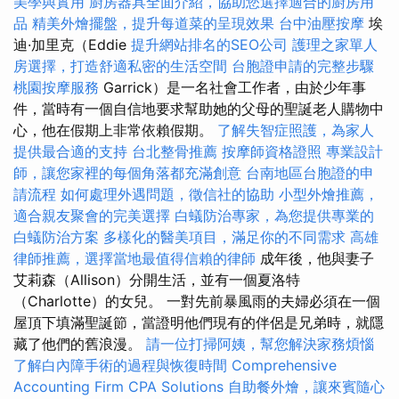
美學與實用
廚房器具全面介紹，協助您選擇適合的廚房用
品
精美外燴擺盤，提升每道菜的呈現效果
台中油壓按摩
埃
迪·加里克（Eddie
提升網站排名的SEO公司
護理之家單人
房選擇，打造舒適私密的生活空間
台胞證申請的完整步驟
桃園按摩服務
Garrick）是一名社會工作者，由於少年事
件，當時有一個自信地要求幫助她的父母的聖誕老人購物中
心，他在假期上非常依賴假期。
了解失智症照護，為家人
提供最合適的支持
台北整骨推薦
按摩師資格證照
專業設計
師，讓您家裡的每個角落都充滿創意
台南地區台胞證的申
請流程
如何處理外遇問題，徵信社的協助
小型外燴推薦，
適合親友聚會的完美選擇
白蟻防治專家，為您提供專業的
白蟻防治方案
多樣化的醫美項目，滿足你的不同需求
高雄
律師推薦，選擇當地最值得信賴的律師
成年後，他與妻子
艾莉森（Allison）分開生活，並有一個夏洛特
（Charlotte）的女兒。 一對先前暴風雨的夫婦必須在一個
屋頂下填滿聖誕節，當證明他們現有的伴侶是兄弟時，就隱
藏了他們的舊浪漫。
請一位打掃阿姨，幫您解決家務煩惱
了解白內障手術的過程與恢復時間
Comprehensive
Accounting Firm CPA Solutions
自助餐外燴，讓來賓隨心