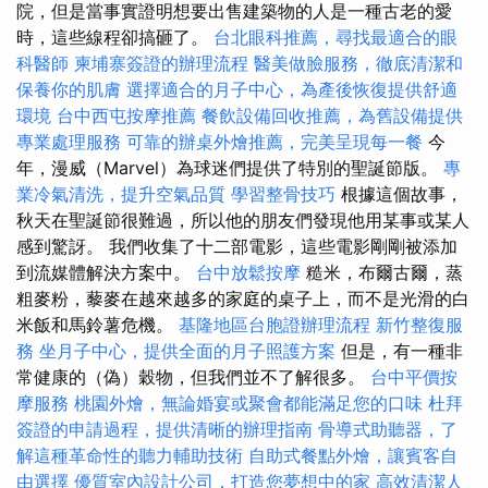
院，但是當事實證明想要出售建築物的人是一種古老的愛
時，這些線程卻搞砸了。
台北眼科推薦，尋找最適合的眼
科醫師
柬埔寨簽證的辦理流程
醫美做臉服務，徹底清潔和
保養你的肌膚
選擇適合的月子中心，為產後恢復提供舒適
環境
台中西屯按摩推薦
餐飲設備回收推薦，為舊設備提供
專業處理服務
可靠的辦桌外燴推薦，完美呈現每一餐
今
年，漫威（Marvel）為球迷們提供了特別的聖誕節版。
專
業冷氣清洗，提升空氣品質
學習整骨技巧
根據這個故事，
秋天在聖誕節很難過，所以他的朋友們發現他用某事或某人
感到驚訝。 我們收集了十二部電影，這些電影剛剛被添加
到流媒體解決方案中。
台中放鬆按摩
糙米，布爾古爾，蒸
粗麥粉，藜麥在越來越多的家庭的桌子上，而不是光滑的白
米飯和馬鈴薯危機。
基隆地區台胞證辦理流程
新竹整復服
務
坐月子中心，提供全面的月子照護方案
但是，有一種非
常健康的（偽）穀物，但我們並不了解很多。
台中平價按
摩服務
桃園外燴，無論婚宴或聚會都能滿足您的口味
杜拜
簽證的申請過程，提供清晰的辦理指南
骨導式助聽器，了
解這種革命性的聽力輔助技術
自助式餐點外燴，讓賓客自
由選擇
優質室內設計公司，打造您夢想中的家
高效清潔人