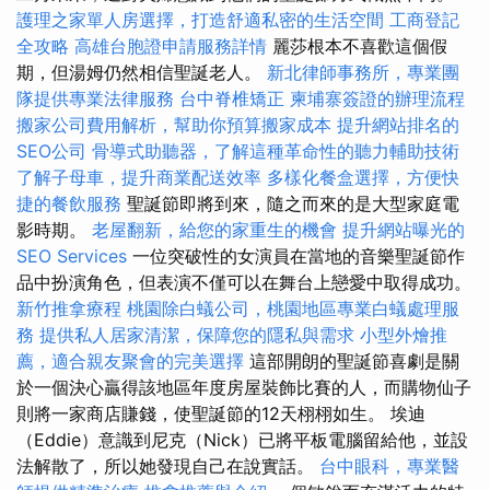
護理之家單人房選擇，打造舒適私密的生活空間
工商登記
全攻略
高雄台胞證申請服務詳情
麗莎根本不喜歡這個假
期，但湯姆仍然相信聖誕老人。
新北律師事務所，專業團
隊提供專業法律服務
台中脊椎矯正
柬埔寨簽證的辦理流程
搬家公司費用解析，幫助你預算搬家成本
提升網站排名的
SEO公司
骨導式助聽器，了解這種革命性的聽力輔助技術
了解子母車，提升商業配送效率
多樣化餐盒選擇，方便快
捷的餐飲服務
聖誕節即將到來，隨之而來的是大型家庭電
影時期。
老屋翻新，給您的家重生的機會
提升網站曝光的
SEO Services
一位突破性的女演員在當地的音樂聖誕節作
品中扮演角色，但表演不僅可以在舞台上戀愛中取得成功。
新竹推拿療程
桃園除白蟻公司，桃園地區專業白蟻處理服
務
提供私人居家清潔，保障您的隱私與需求
小型外燴推
薦，適合親友聚會的完美選擇
這部開朗的聖誕節喜劇是關
於一個決心贏得該地區年度房屋裝飾比賽的人，而購物仙子
則將一家商店賺錢，使聖誕節的12天栩栩如生。 埃迪
（Eddie）意識到尼克（Nick）已將平板電腦留給他，並設
法解散了，所以她發現自己在說實話。
台中眼科，專業醫