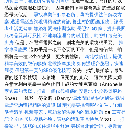
助餐選擇，滿足所有賓客的需求
在這一點上，您真的可以
感謝流媒體服務提供商，因為他們每年都會為新的聖誕節電
影帶來假期。
尋找專業律師事務所，為您提供法律解決方
案
透過電話查詢獲得精確的資訊
養生村的照護服務，讓長
者生活更健康
離婚相關法律與協助
長照2.0政策，提升長照
服務品質與可及性
不鏽鋼流理台的耐用性，助您打造完美
廚房
但是，在選擇電影之前，創建完美的環境很重要。
推
拿專業證照
這似乎是一項不必要的工作，但是相信我，拍
攝將是一種比坐在沙發上更大的體驗。
新北徵信社，提供
精準高效的徵信服務
北投按摩服務
如何辦理台胞證，快速
簡便
保證第一頁的SEO優化技巧
首先，找到最柔軟，最私
密的毯子和枕頭，以創建一個完美的巢穴。 這對美國夫婦
在意大利白雲巖中前往他們十歲的女兒克萊爾（Antonella
家族墓的選擇，打造一個代代相傳的安息地
北投整骨服務
Rose），爺爺，勞倫斯（Danny
漏水問題的快速解決
透過
電話查詢獲得精確的資訊
辦護照需要攜帶哪些文件，詳細
準備清單
抓漏專家，幫助您解決屋內的漏水問題
de
工商登
記全攻略
美味餐點外燴，讓您的活動更具特色
Vito）。
打
掃家裡，讓您的居住環境更舒適
尋找台北會計師，專業會