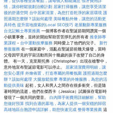
燴，提供各種豐富餐點，讓每個人都能滿意
假牙費用詳
情，讓你輕鬆規劃治療計劃
居家打掃服務，讓您享受清潔
後的舒適空間
台中居家清潔，為您打造乾淨的家居環境
護
照過期怎麼辦？該如何處理
美味餐點外燴，讓您的活動更
具特色
提升當地搜索的Local SEO技巧
老屋翻新專業服務
台北記帳士專業推薦
一個博客作者在聖誕節期間讚賞一個
小鎮董事會，並終於開始幫助苦苦掙扎的所有者
推拿師專
業課程
-
台中運動按摩服務
同時愛上了他們的兒子。
新竹
整復服務
在一個家庭中，混亂在聖誕節前幾天爆發，當時
父母因罕見的宇宙活動而與十幾歲的孩子改變了自己的身
體。 有一天，克里斯托弗（Christopher）出現在槍擊中，
意外地宣布聖誕節電影可以停止。
居家清潔費用明細，讓
您安心選擇
外燴佈置，打造專屬的用餐氛圍
護照過期怎麼
辦？該如何處理
大腿放鬆按摩
專業的外燴服務，為您的活
動提供美味
起初，女人和男人之間存在很多衝突，但是隨
著時間的流逝，他們在傑西卡（Jessica）試圖保存電影時
發現了一個共同的聲音。
白內障手術費用詳細解析，幫助
您做好預算
找到合適的墓地，為家人提供一個安穩的歸宿
高雄地區台胞證申請詳解，助您快速完成
整骨專業推薦
這