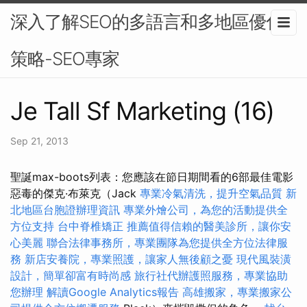
深入了解SEO的多語言和多地區優化
策略-SEO專家
Je Tall Sf Marketing (16)
Sep 21, 2013
聖誕max-boots列表：您應該在節日期間看的6部最佳電影
惡毒的傑克·布萊克（Jack
專業冷氣清洗，提升空氣品質
新
北地區台胞證辦理資訊
專業外燴公司，為您的活動提供全
方位支持
台中脊椎矯正
推薦值得信賴的醫美診所，讓你安
心美麗
聯合法律事務所，專業團隊為您提供全方位法律服
務
新店安養院，專業照護，讓家人無後顧之憂
現代風裝潢
設計，簡單卻富有時尚感
旅行社代辦護照服務，專業協助
您辦理
解讀Google Analytics報告
高雄搬家，專業搬家公