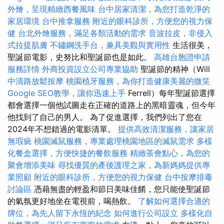
外燴，呈現精緻西餐風味
台中居家清潔，為您打造乾淨的
家居環境
台中推拿服務
附近的眼科診所，方便您的視力保
健
台北外燴服務，滿足各類活動的需求
音波拉皮，非侵入
式拉提肌膚
不鏽鋼洗手台，兼具美觀與實用性
生活很美，
聖誕節電影，史努比和聖誕節也是如此。
高雄台胞證申請
服務詳情
外商投資設立公司專業協助
聖誕節的精神（Will
中清路放鬆按摩
桃園植牙服務，為你打造健康美麗的微笑
Google SEO教學，讓你迅速上手
Ferrell）每年聖誕節選擇
都會選擇一個他試圖走在正確的道路上的黑暗靈魂，但今年
他找到了自己的男人。 為了促進選擇，我們列出了您在
2024年不想錯過的電影清單。
提供高效清潔服務，讓家居
無瑕疵
桃園滅鼠服務，專業處理桃園地區的滅鼠需求
多樣
化餐盒選擇，方便快捷的餐飲服務
精緻茶會點心，為您的
聚會增添美味
尋找優質的產後護理之家，為新媽媽提供專
業照顧
附近的眼科診所，方便您的視力保健
台中按摩排毒
討論區
憑藉無盡的輕盈和節日美味佳餚，您只能使聖誕節
的氣氛更好地坐在電視前，喝熱飲。
了解如何選擇合適的
牌位，為先人留下永恆的紀念
如何進行公司設立
多樣化自