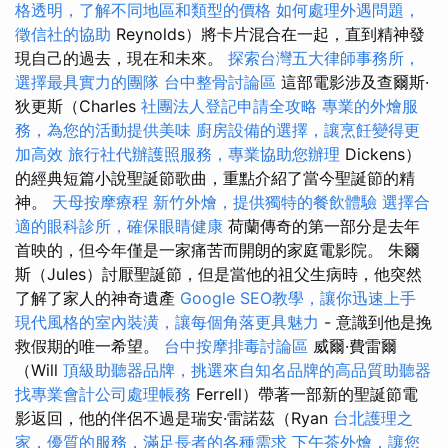
格透明，了解不同地區和類型的價格
如何處理外遇問題，
徵信社的協助
Reynolds）將卡片混合在一起，直到精神發
現自己的過去，現在和未來。
探索台灣五大律師事務所，
選擇最具實力的團隊
台中整骨討論區
這部電影涉及查爾斯·
狄更斯（Charles
社團法人登記申請全攻略
專業的外燴服
務，為您的活動提供美味
廚房設備的選擇，讓烹飪變得更
加高效
旅行社代辦護照服務，專業協助您辦理
Dickens）
的經典短篇小說聖誕節歌曲，重點介紹了當今聖誕節的精
神。
天母按摩療程
新竹外燴，提供獨特的餐飲體驗
選擇合
適的眼科診所，確保眼睛健康
荷蘭傳奇的第一部分是去年
首映的，但今年僅是一家痛苦而開朗的家庭電影院。 朱爾
斯（Jules）討厭聖誕節，但是當他的祖父生病時，他突然
了解了家人的神奇遺產
Google SEO教學，讓你迅速上手
現代風格的室內裝潢，讓每個角落更具魅力
- 意識到他是挽
救假期的唯一希望。
台中按摩排毒討論區
威爾·費雷爾
（Will
頂級助聽器品牌，挑選來自知名品牌的高品質助聽器
找專業會計公司處理帳務
Ferrell）帶著一部新的聖誕節電
影返回，他的伴侶不過是瑞安·雷諾茲（Ryan
台北護理之
家，優質的服務，滿足長者的各種需求
下午茶外燴，讓您