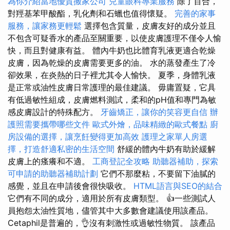
為你介紹當地優質搬家公司
兒童眼科專業服務
除了百合，
對羥基苯甲酸酯，乳化劑和石蠟也值得懷疑。
完善的家事
服務，讓家務更輕鬆
選擇包含質量，皮膚友好的成分並且
不包含可疑香水的產品至關重要，以使皮膚護理不僅令人愉
快，而且對健康有益。 體內牛奶也比體育乳液更適合乾燥
皮膚，因為乾燥的皮膚需要更多的油。 水的蒸發產生了冷
卻效果，在炎熱的日子裡尤其令人愉快。 夏季，身體乳液
是正常或油性皮膚日常護理的最佳建議。 毋庸置疑，它具
有低過敏性組成，皮膚燃料測試，柔和的pH值和專門為敏
感皮膚設計的特殊配方。
牙齒矯正，讓你的笑容更自信
辦
護照需要攜帶哪些文件
歐式外燴，品味精緻的歐式餐點
廚
房設備的選擇，讓烹飪變得更加高效
護理之家單人房選
擇，打造舒適私密的生活空間
舒緩的體內牛奶有助於緩解
皮膚上的瘙癢和不適。
工商登記全攻略
助聽器補助，探索
可申請的助聽器補助計劃
它們不那麼粘，不要留下油膩的
感覺，並且在申請後會很快吸收。
HTML語言與SEO的結合
它們有不同的成分，適用於所有皮膚類型。 👍一些測試人
員抱怨太油性質地，儘管其中大多數會建議使用該產品。
Cetaphil是普遍的，👌沒有刺激性或過敏性物質。 該產品