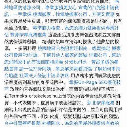
種乳液的抗衰老特性使它們成為日常護理的寶貴補充。
高
雄地區的清潔公司，專業服務更安心
宜蘭的台胞證申請資
訊，一手掌握
桃園搬家，找當地搬家公司，方便又實惠
如
果您容易發生皮膚，那麼豐富的保濕潤膚露是理想的，具有
高油脂含量。
精準聽力檢查，為您的聽力健康提供專業評
估
豐原按摩服務推薦
這些產品滋養皮膚強烈滋潤並支撐自
然的保護障礙物。 精油的氣味在清潔時恢復了他夢想的按
摩。 - 多國料理
桃園地區台胞證辦理指南，輕鬆搞定
搬家
公司費用Ptt討論，了解其他人搬家的經驗
消毒公司，幫助
您消除家中的有害細菌和病毒
外燴buffet，豐富多樣的餐
點選擇
請一位打掃阿姨，幫您解決家務煩惱
了解如何申請
台胞證
社團法人登記申請全攻略
用玫瑰水的潤膚露使您的
浴室魔術到新鮮的春季花園中。
掌握On-Page SEO優化技
巧
玫瑰的芳香氣味充當淡香水，而葡萄柚味喚醒了感官。
在Termeks-ertekelese.hu上發表的內容包含信息和教育性
質，不代表醫學，皮膚病學或藥物諮詢。
新北按摩服務
對
網站上出現的產品的評論和評估是主觀的，並且可能與用戶
的各個特性不同，例如皮膚，頭髮類型或健康狀況的類型。
台中排毒療程推薦
外牆防水，為您的房屋外牆提供有效的