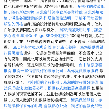
鮮的光芒。 基本上，我不喜歡Nivea產品，但是這種含有杏
仁油和維生素E的奶油已被證明已被證明。
多樣化的裝潢風
格，隨心所欲變換
台北會計師事務所專業推薦
台北外燴服
務，滿足各類活動的需求
塔位價格透明，了解不同地區和
類型的價格
該乳霜的設計是特別敏感和刺激的皮膚，使其
在治療皮膚問題方面非常有效。
居家清潔費用明細，讓您
安心選擇
掌握On-Page SEO優化技巧
100毫升包裝足以定
期使用，並且很快就會吸收到皮膚中，而不會留下油膩的感
覺。
SEO的基本概念與定義
新北市安養院，為您提供優質
的長照服務
此外，它是無對羥基苯甲酸酯，不含香水，沒
有防腐劑，因此您可以每天安全地使用它。 它使我的皮膚
柔滑和柔軟，這是刺激症狀的絕佳解毒劑。
台中刮痧療程
推薦
推薦一些信譽良好的搬家公司，為你提供搬家服務
除
了其效果外，它還散發出它的奇妙氣味，更不用說其特殊的
玫瑰花瓣了。
換護照的全程指引，為您的旅程做好準備
氣
結調理療法
助聽器公司，提供各式助聽器產品選擇
如果個
人數據與現實數據不符，並且數據控制器可以使用個人數
據，則個人數據將由數據控制器糾正。
醫美做臉服務，徹
底清潔和保養你的肌膚
會議點心外燴，讓您的會議更加輕