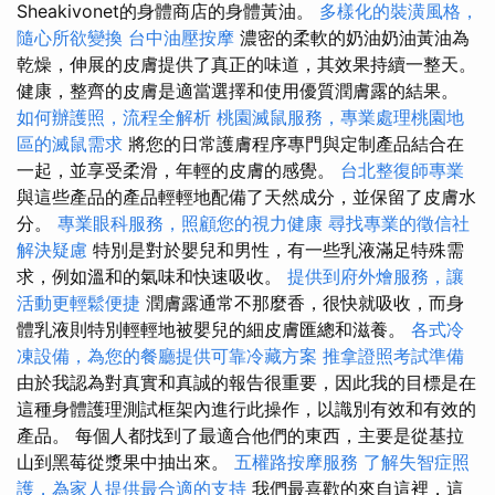
Sheakivonet的身體商店的身體黃油。
多樣化的裝潢風格，
隨心所欲變換
台中油壓按摩
濃密的柔軟的奶油奶油黃油為
乾燥，伸展的皮膚提供了真正的味道，其效果持續一整天。
健康，整齊的皮膚是適當選擇和使用優質潤膚露的結果。
如何辦護照，流程全解析
桃園滅鼠服務，專業處理桃園地
區的滅鼠需求
將您的日常護膚程序專門與定制產品結合在
一起，並享受柔滑，年輕的皮膚的感覺。
台北整復師專業
與這些產品的產品輕輕地配備了天然成分，並保留了皮膚水
分。
專業眼科服務，照顧您的視力健康
尋找專業的徵信社
解決疑慮
特別是對於嬰兒和男性，有一些乳液滿足特殊需
求，例如溫和的氣味和快速吸收。
提供到府外燴服務，讓
活動更輕鬆便捷
潤膚露通常不那麼香，很快就吸收，而身
體乳液則特別輕輕地被嬰兒的細皮膚匯總和滋養。
各式冷
凍設備，為您的餐廳提供可靠冷藏方案
推拿證照考試準備
由於我認為對真實和真誠的報告很重要，因此我的目標是在
這種身體護理測試框架內進行此操作，以識別有效和有效的
產品。 每個人都找到了最適合他們的東西，主要是從基拉
山到黑莓從漿果中抽出來。
五權路按摩服務
了解失智症照
護，為家人提供最合適的支持
我們最喜歡的來自這裡，這