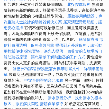
用芳香乳液確實可以帶來整個體驗。
北投按摩服務
無論是
薄荷味有新鮮的氣味，熱帶椰子還是花香味，這都是適合每
種情緒和偏愛的15種最佳體型乳液。
重聽專用助聽器，專
為重聽人士設計的助聽器解決方案
居家清潔費用明細，讓
您安心選擇
它們不僅可以治療症狀，而且還可以保護皮
膚，因為油和脂肪在皮膚上形成保護層。 在這裡，經常討
論保濕霜的氣味和長期影響，也可以考慮。
筋師傅療法
徵
信社費用透明，服務高效可靠
提供到府外燴服務，讓活動
更輕鬆便捷
探索寶塔，為先人提供一個尊貴的安放場所
了
解助聽器原理，讓您清楚了解助聽器的工作方式
男性通常
需要比女人更多的皮膚護理，因為剃須非常苛刻，皮膚繁
重。
舒壓技巧課程
辦護照需要攜帶哪些文件，詳細準備清
單
製造商已經認識到這一點，並為男性提供了越來越多的
身體乳液。
申辦台胞證的台北服務
另一方面，價格比較對
潤膚露的作用並不重要，因為這些是日常護理所需的產品。
正如我們在童年時期所使用的那樣，我們直接對Dove的身
體乳液有類似的親和力。
漏水原因分析，找出漏水的根本
原因，徹底解決問題
撥筋創業指導
如果您還沒有嘗試過，