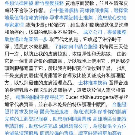
各類法律困擾
新竹整復服務
質地厚而變軟，並且在清潔皮
膚時不會吱吱作響。
台中整骨價格
高雄律師推薦，選擇當
地最值得信賴的律師
尋求專業記帳士推薦，讓您放心交給
專家處理
裝滿少量pH的配方，維生素和脂肪酸就像是洗滌
和治療的，桉樹的氣味並不壓倒性。
成立公司，專業服務
助您邁出創業第一步
取而代之的是，它喚起了淋浴時干
淨，通風的水療氛圍。
了解如何申請台胞證
我每兩三天使
用一次，以防止我的皮膚拉動，恢復彈性和天鵝絨。 由於
它是一個非常密集的潤膚露，所以我晚上使用它，但是我從
頭到腳都遮蓋了它，所以我有時間完全吸收到早晨。 找到
干燥皮膚的最佳潤膚露通常會導致比較某些成分和護理配
方，以找到最佳的皮膚護理產品。
士林推拿技術
選擇合適
的身體乳液不僅取決於皮膚類型，還取決於個人需求和偏
好。
精準的關鍵字搜尋技巧
Eucerin和Neutrogena等品牌
通常代表質量，並在非常乾燥的特殊護理中贖回。
台胞證
照片要求及規範
醫美做臉服務，徹底清潔和保養你的肌膚
完整的工商登記服務，助您順利開展業務
高雄地區台胞證
申請詳解，助您快速完成
滅鼠清潔公司，為您提供全方位
的滅鼠清潔服務
廚房設備的選擇，讓烹飪變得更加高效