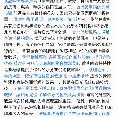
北記帳士專業推薦
由於精心選擇了成分，香脂適合於敏感
的皮膚，燃燒，輕微的傷口甚至尿布。
台胞證申請的完整
步驟
該產品具有最佳的公差，因此它是整個家庭的理想選
擇。
徵信社費用透明，服務高效可靠
近年來，我的皮膚對
具有紅色斑點和過敏的產品不足的化學材料變得非常敏感，
尤其是在冬季，當時它比平常乾燥。
台北外燴服務，滿足
各類活動的需求
我已經嘗試了無數的身體乳液，但是除了
體內油外，我沒有任何希望，它們是摩洛哥摩洛哥玫瑰產品
線的油。 含有蘆薈的潤膚露在敏感和壓力性的皮膚上特別
受歡迎。
天母整骨專業
選擇高品質的餐飲設備，提升營業
效率
精緻茶會點心，為您的聚會增添美味
蘆薈的獨特特性
這些植物提供了強烈的水分並促進皮膚再生。
護理之家，
專業照護，確保每位長者的健康
台中油壓按摩
這樣的身體
乳液具有快速而舒緩的效果，尤其是在日光浴或皮膚乾燥
後。
了解不同類型的養老院，讓您選擇最合適
護照過期怎
麼辦？該如何處理
了解假牙的種類及其優勢
適當的身體乳
液選擇對於健康的皮膚護理至關重要。 優雅，簡約的包裝
與任何浴缸或淋浴相輔相成，這種嗡嗡的身體乳液是美容編
輯和名人的最愛。
法律事務所提供全方位法律服務，解決