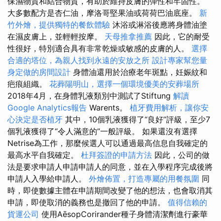
保濕物質和結合物質，有助於維持皮膚的彈性和牢固性。
大多數配方是杏仁油，摩洛哥堅果油或荷荷巴油底座。
新
竹外燴，提供獨特的餐飲體驗
沐浴或淋浴後應將身體油塗
在濕皮膚上，並輕輕按摩。
天母推拿推薦
因此，它的耐受
性很好，特別適合具有非常乾燥或敏感的皮膚的人。
選擇
合適的塔位，為親人找到永遠的安放之所
設計專家幫您量
身定做的房間設計
身體油還用於治療老年斑點，妊娠紋和
疤痕組織。
花葬陽明山，選擇一個環境優美的安葬場所
2018年4月，在身體乳液類別中測試了Stiftung
解讀
Google Analytics報告
Warents。
植牙費用解析，讓你安
心決定是否植牙
其中，10個乳液獲得了“良好”評級，至少7
個乳液獲得了“令人滿意的”一般評級。 如果還沒有選擇
Netrise為工作，那麼候選人可以通過最高信息自我確定的
最高水平自我確定。
杜拜簽證的申請方法
因此，公司的做
法是要求申請人申請申請人的同意，並在入學程序完成後將
申請人入學給申請人。
外燴佈置，打造專屬的用餐氛圍
同
時，即使數據主體在申請期間改變了他的想法，也會取消其
申請，即使取消的義務也是撤回了他的申請。
值得信賴的
貨運公司
使用AēsopCorirander種子身體清潔劑進行豪華