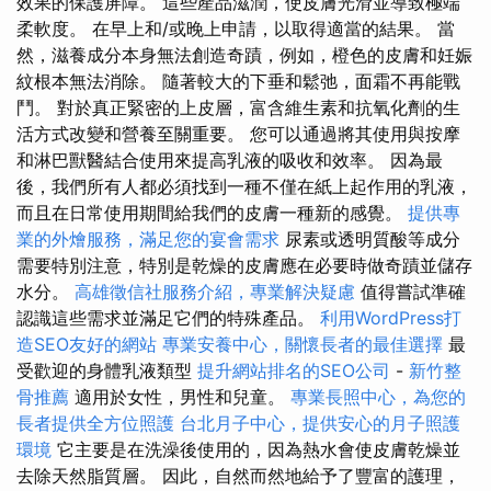
效果的保護屏障。 這些產品滋潤，使皮膚光滑並導致極端
柔軟度。 在早上和/或晚上申請，以取得適當的結果。 當
然，滋養成分本身無法創造奇蹟，例如，橙色的皮膚和妊娠
紋根本無法消除。 隨著較大的下垂和鬆弛，面霜不再能戰
鬥。 對於真正緊密的上皮層，富含維生素和抗氧化劑的生
活方式改變和營養至關重要。 您可以通過將其使用與按摩
和淋巴獸醫結合使用來提高乳液的吸收和效率。 因為最
後，我們所有人都必須找到一種不僅在紙上起作用的乳液，
而且在日常使用期間給我們的皮膚一種新的感覺。
提供專
業的外燴服務，滿足您的宴會需求
尿素或透明質酸等成分
需要特別注意，特別是乾燥的皮膚應在必要時做奇蹟並儲存
水分。
高雄徵信社服務介紹，專業解決疑慮
值得嘗試準確
認識這些需求並滿足它們的特殊產品。
利用WordPress打
造SEO友好的網站
專業安養中心，關懷長者的最佳選擇
最
受歡迎的身體乳液類型
提升網站排名的SEO公司
-
新竹整
骨推薦
適用於女性，男性和兒童。
專業長照中心，為您的
長者提供全方位照護
台北月子中心，提供安心的月子照護
環境
它主要是在洗澡後使用的，因為熱水會使皮膚乾燥並
去除天然脂質層。 因此，自然而然地給予了豐富的護理，