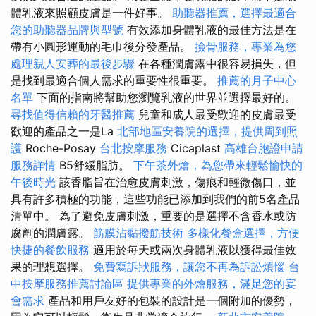
體乳液來照顧皮膚是一件好事。
助聽器推薦，選擇最適合
您的助聽器品牌與型號
有效添加身體乳液的最佳方法是在
帶有小圓形運動的毛巾後分發產品。
撿骨服務，專業為您
處理親人安葬的最後步驟
在各種潤膚露中很容易損失，但
是找到最適合個人需求的重要性很重要。
推薦的月子中心
名單
下面的指南將幫助您瀏覽乳液的世界並選擇最好的。
尋找值得信賴的牙醫推薦
兒童和成人最受歡迎的皮膚最受
歡迎的產品之一是La
北部地區安養院的選擇，提供周到照
護
Roche-Posay
台北按摩服務
Cicaplast
高雄台胞證申請
服務詳情
B5舒緩脂肪。
下午茶外燴，為您帶來輕鬆愉快的
午後時光
該香脂旨在治愈皮膚刺激，傷痕和輕微傷口，並
具有許多積極的功能，這些功能已添加到我們的前5名產品
清單中。 為了避免皮膚刺激，重要的是選擇不含香水或防
腐劑的潤膚露。
筋膜沾黏撥筋技術
多樣化餐盒選擇，方便
快捷的餐飲服務
適用於每天或兩次身體乳液以獲得最佳效
果的理想選擇。
免費寫訴狀服務，讓您不再為訴訟煩惱
台
中按摩服務推薦討論區
提供專業的外燴服務，滿足您的宴
會需求
產品和用戶友好的包裝的設計是一個附加的優勢，