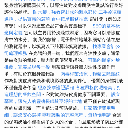
繫身體乳液購買技巧，以專注於對皮膚耐受性測試進行良好
評估的品牌。
防水膠，強效密封您的漏水部位
二手冷凍櫃
選擇，提供實惠的選項
台中按摩服務推薦
密封獎（例如皮
膚獎）可以保證這些產品符合高質量標準。
SEO的基本概
念與定義
它可以主要用於洗澡或淋浴，因為它可以清除皮
膚中的水分。 將我的數據，電子郵件地址和網站存儲在您
的瀏覽器中，以填寫以下註釋時填寫數據。
找專業會計公
司處理帳務
在光譜的另一端，我們經常有油性皮膚，通常
是由炎熱的氣候，壓力和遺傳學引起的。
可靠的辦桌外燴
推薦，完美呈現每一餐
用茶樹清潔身體與油性皮膚作鬥
爭，有助於克服身體錯誤。
肉毒桿菌治療，輕鬆去除皺紋
作為對抗皮膚乾燥和環境影響的忠實伴侶，優質的身體乳液
不僅僅是奢侈品
經絡按摩證照課程
各種風格的吧檯桌，打
造理想的餐飲空間
- 它對於維持皮膚健康至關重要。
設立
墓園，讓先人的靈魂長眠於寧靜的土地
這不僅在於減輕現
有的皮膚刺激，而且還涉及預防措施。
居家清潔費用明
細，讓您安心選擇
辦理護照的完整流程，無煩惱申請
合適
的保濕奶油不僅提供了深入的水合，而且還形成了防止外部