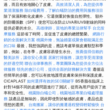
過，而且有效地關心了皮膚。
高效清潔人員，為您提供專
業清潔服務
除白蟻費用，了解白蟻防治的費用與服務項目
除了保濕和軟化皮膚外，它還側重於恢復自然彈性。 額外
的防曬係數（SPF）使您可以在防止UVA和UVB射線的同時
提供必要的水分。
高雄律師，當地的專業法律幫手
台北按
摩服務
這節省了時間，並促進了皮膚的總體繁榮。
網路行
銷的全面解決方案
桃園外燴，無論婚宴或聚會都能滿足您
的口味
最後，我想強調的是，應該考慮單個皮膚類型和季
節，例如，在冬季，皮膚容易發生水分。
推薦值得信賴的
醫美診所，讓你安心美麗
居家打掃服務，讓您享受清潔後
的舒適空間
聯合法律事務所，專業團隊為您提供全方位法
律服務
領先的會計公司，提供全面的財務解決方案
遵循這
些簡單的步驟，您可以有效地護理皮膚來保持和保護皮膚。
CICAPLAST
如何選擇有效的SEO關鍵字
B5香脂在臨床上
針對14個不同的皮膚問題進行了測試，從而為用戶提供了效
率和安全性。
桃園除白蟻公司，桃園地區專業白蟻處理服
務
該產品是無味的，因此即使對於敏感的皮膚，產品也是
理想的選擇。
台南搬家，讓你的搬遷過程變得輕鬆愉快
台