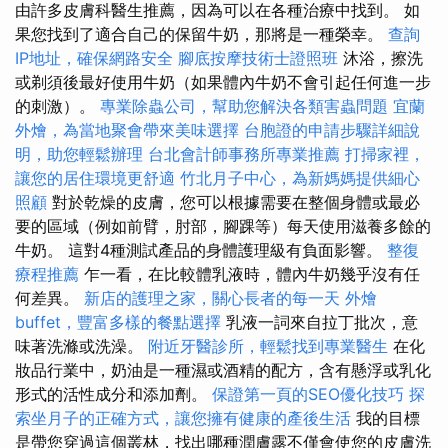
由許多皮膚科醫生推薦，因為可以在各種治療中找到。 如
果您找到了適合自己的保留牛奶，那將是一種榮幸。
查詢
IP地址，確保網路安全
腳底按摩技術士證照班
沐浴，擦洗
或剃須後最好使用牛奶（如果體內牛奶不會引起任何進一步
的刺激）。
專業除蟲公司，幫助您解決各類害蟲問題
宜蘭
外燴，為當地聚會帶來美味選擇
台胞證的申請步驟詳細說
明，助您輕鬆辦理
台北會計師事務所專業推薦
打掃家裡，
讓您的居住環境更舒適
竹北月子中心，為新媽媽提供細心
照顧
對於乾燥的皮膚，您可以根據需要在整個身體或最必
要的區域（例如前臂，肘部，腳踝等）每天使用滋養多餘的
牛奶。 這對4種測試產品的身體護理級有負面影響。
整復
療程推薦
乍一看，在比較體乳液時，體內牛奶幾乎沒有任
何差異。
新店的護理之家，關心長者的每一天
外燴
buffet，豐富多樣的餐點選擇
乳液一詞來自拉丁批次，意
味著洗滌或洗澡。
附近牙醫診所，輕鬆找到專業醫生
在化
妝品行業中，奶油是一​​種濕或酒精的配方，含有懸浮或乳化
形式的活性成分和添加劑。
保證第一頁的SEO優化技巧
探
索坐月子的正確方式，讓您擁有健康的產後生活
我的目標
是帶您穿過這個叢林，找出哪種潤膚露不僅會使您的皮膚洗