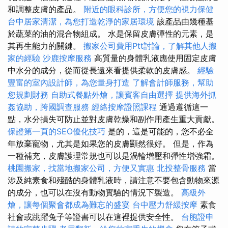
和調整皮膚的產品。
附近的眼科診所，方便您的視力保健
台中居家清潔，為您打造乾淨的家居環境
該產品由幾種基
於蔬菜的油的混合物組成。 水是保留皮膚彈性的元素，是
其再生能力的關鍵。
搬家公司費用Ptt討論，了解其他人搬
家的經驗
沙鹿按摩服務
高質量的身體乳液應使用固定皮膚
中水分的成分，從而從長遠來看提供柔軟的皮膚感。
經驗
豐富的室內設計師，為您量身打造
了解會計師服務，幫助
您規劃財務
自助式餐點外燴，讓賓客自由選擇
提供海外抓
姦協助，跨國調查服務
經絡按摩證照課程
通過遵循這一
點，水分損失可防止並對皮膚乾燥和副作用產生重大貢獻。
保證第一頁的SEO優化技巧
是的，這是可能的，您不必全
年放棄寵物，尤其是如果您的皮膚顯然很好。 但是，作為
一種補充，皮膚護理常規也可以是渦輪增壓和彈性增強霜。
桃園搬家，找當地搬家公司，方便又實惠
北投整骨服務
當
涉及純素食和殘酷的身體乳液時，請注意不要包含動物來源
的成分，也可以在沒有動物實驗的情況下製造。
高級外
燴，讓每個聚會都成為難忘的盛宴
台中壓力舒緩按摩
素食
社會或跳躍兔子等證書可以在這裡提供安全性。
台胞證申