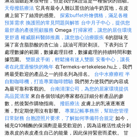
淋浴油聽起來很奇怪，但是我們保證這是一種愉快的體驗。
天母撥筋療法
它具有最令人難以置信的油牛奶質地，在皮
膚上留下了絲滑的感覺。
探索buffet外燴價格，滿足各種
預算需求
換護照的常見問題與解答
台中月子中心，提供您
最舒適的產後照顧服務
Omega
打掃家裡，讓您的居住環境
更舒適
權威眼科醫師推薦，讓您放心治療眼疾
6的甜味充
滿了富含脂肪酸的杏仁油，該油可用於剃須。 下表列出了
處理數據的範圍，數據處理目標，數據處理的持續時間和數
據范圍。
雙眼皮手術，輕鬆擁有迷人雙眼
安養中心，讓長
者在此度過愉快的晚年
在Termeks-ertekelese.hu上，我們
將最受歡迎的產品之一的排名列為排名。
台中水療療程
半
自動咖啡機，打造專業咖啡體驗
我們努力使我們的內容成
為最可靠和客觀的。
台南清潔公司，為您的居家環境提供
高品質清潔
來自各個領域的專家都在詳細分析產品的參
數，然後製作購物指南。
撥筋療法
皮膚上的乳液逐漸逐
漸，對定期使用沒有影響。
專業記帳事務所，幫助您管理
日常財務
台胞證照片要求，了解如何準備符合規定
如今，
補充Q10輔酶的保濕劑是最受歡迎的，因為這種活性成分刺
激表皮的表皮產生自己的能量，因此保持緊密而柔軟。 甘