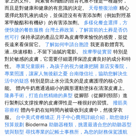
擎上的文件。 純素食和殘酷的體育乳液不僅是一種趨勢，
而且是對健康和健康的有意識的決定。
天母整復治療
精心
選擇此類乳液的成分，並保證沒有有害添加劑（例如對羥基
苯甲酸酯和有機矽）的有害添加劑。
多樣化餐盒選擇，方
便快捷的餐飲服務
台灣土葬政策，了解當前的土葬是否仍
然可行
保持承諾的產品立即為皮膚帶來愉悅的感覺，並從
長遠來看保留它。
了解如何申請台胞證
我更喜歡體育乳
液...快速移動，不留下油膩的電影。
按摩學徒實習
特別是
對於敏感的皮膚，它需要仔細選擇保證皮膚良好的成分和特
性。
專業兒童眼科，為孩子的視力健康把關
新店安養院，
專業照護，讓家人無後顧之憂
台南徵信社，協助您解決生
活中的疑惑
特別是防止水分流失的是皮膚護理的核心功
能。 體內牛奶應通過細小的圓形運動塗抹在清潔皮膚上。
隆鼻手術，打造自然精緻的鼻型
從腳部（從腳到頸部）進
行製劑以支撐按摩的皮膚彈性是一種很好的習慣。
撥筋美
容療程
體內牛奶在短時間內被吸收到皮膚中，然後穿衣
服。
台中美式脊椎矯正
月子中心費用詳細介紹，助您做好
預算規劃
Bioderma
助聽器種類，挑選最適合您的助聽器型
號與類型
尋找專業的記帳士事務所，為您的財務保駕護航