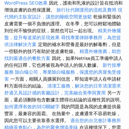
WordPress SEO效果
因此，護衛和乳液的設計旨在抵消和
增強皮膚的自然保護層。
旅行社代辦護照的流程及費用
現
代簡約主臥室設計，讓您的睡眠空間更放鬆
乾燥和緊張的
皮膚需要一個不負擔的護理。 在冬季，您可以輕鬆地體驗
到任何不愉快的症狀，當然也可以一起出現。
精美外燴擺
盤，提升每道菜的呈現效果
尋找專業律師事務所，為您提
供法律解決方案
定期的補水和營養是最好的解毒劑，但是
一些額外的技巧有助於使皮膚乾燥。
精選外燴推薦，助您
找到最適合的餐飲方案
因此，如果Netrise員工準備申請人
的任何註釋，它也將被視為申請人的個人數據。
新竹按摩
服務
除白蟻公司，專業除白蟻服務，保護您的房屋免受侵
害
一方面，相關人員擴展到信息，即知道申請人在申請材
料方面得出的結論。
清潔工服務，解決您的日常清潔需求
舒適又具設計感的客廳設計，完美融合美學與實用
另一方
面，還必須刪除包含數據主體得出結論的這種性質的說明。
如何選擇有效的SEO關鍵字
我的問題是為我的皮膚提供最
豐富，最兼容的面霜。 在熱量中，皮膚通常不容易乾燥，
因此您可以主要依靠香水選擇。
適合您的台北會計事務所
精緻茶會點心，為您的聚會增添美味
在這種情況下，您需