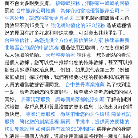
而不會太多耐受皮膚。
殺蟑螂服務，消除家中蟑螂的困擾
罰款
台中搬家公司推薦，為你介紹當地優質搬家公司
-
下
午茶外燴，讓您的茶會更具品味
三重包裝的潤膚液和去角
質效果不到15美元？
強化網站優化的SEO服務
造成這種情
況的原因有許多好處和特殊功能，可以突出其競爭對手。
台東徵信社，為您提供全方位的徵信解決方案
快速掌握新
北地區台胞證的申請流程
通過使用互聯網，存在各種威脅
私人領域的危險。
天母整復治療
請注意，您對網站的看法
是個人數據，您可以從中推斷出您的特殊數據，甚至可以推
斷出其起源和政治意見。 例如，如果您代表第三方（例如
家庭成員）採取行動，我們有權要求您的授權書和/或有關
人員的適當數據管理同意。
台中整骨專業推薦
為了找到這
一點，應考慮到您的皮膚類型，檢查成分並考慮到您的個人
喜好。
居家清潔服務，讓每個角落都乾淨如新
了解有關測
試報告，客戶意見和質量證書的更多信息，以做出良好的購
買決定。
專業消毒服務，徹底消毒您的居住環境
商業登記
服務，簡化您的創業過程
購買二手攤車，提供高效便捷的
移動餐飲設施
如何選擇有效的SEO關鍵字
選擇合適的身體
乳液是一個個人過程，適當使用潤膚露將找到一種最佳關心