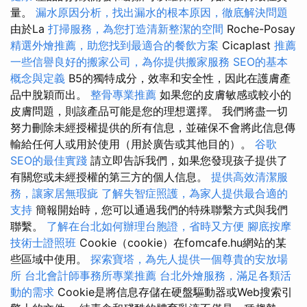
量。
漏水原因分析，找出漏水的根本原因，徹底解決問題
由於La
打掃服務，為您打造清新整潔的空間
Roche-Posay
精選外燴推薦，助您找到最適合的餐飲方案
Cicaplast
推薦
一些信譽良好的搬家公司，為你提供搬家服務
SEO的基本
概念與定義
B5的獨特成分，效率和安全性，因此在護膚產
品中脫穎而出。
整骨專業推薦
如果您的皮膚敏感或較小的
皮膚問題，則該產品可能是您的理想選擇。 我們將盡一切
努力刪除未經授權提供的所有信息，並確保不會將此信息傳
輸給任何人或用於使用（用於廣告或其他目的）。
谷歌
SEO的最佳實踐
請立即告訴我們，如果您發現孩子提供了
有關您或未經授權的第三方的個人信息。
提供高效清潔服
務，讓家居無瑕疵
了解失智症照護，為家人提供最合適的
支持
簡報開始時，您可以通過我們的特殊聯繫方式與我們
聯繫。
了解在台北如何辦理台胞證，省時又方便
腳底按摩
技術士證照班
Cookie（cookie）在fomcafe.hu網站的某
些區域中使用。
探索寶塔，為先人提供一個尊貴的安放場
所
台北會計師事務所專業推薦
台北外燴服務，滿足各類活
動的需求
Cookie是將信息存儲在硬盤驅動器或Web搜索引