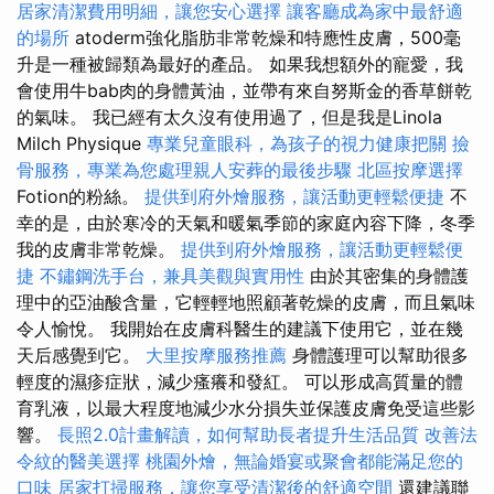
居家清潔費用明細，讓您安心選擇
讓客廳成為家中最舒適
的場所
atoderm強化脂肪非常乾燥和特應性皮膚，500毫
升是一種被歸類為最好的產品。 如果我想額外的寵愛，我
會使用牛bab肉的身體黃油，並帶有來自努斯金的香草餅乾
的氣味。 我已經有太久沒有使用過了，但是我是Linola
Milch Physique
專業兒童眼科，為孩子的視力健康把關
撿
骨服務，專業為您處理親人安葬的最後步驟
北區按摩選擇
Fotion的粉絲。
提供到府外燴服務，讓活動更輕鬆便捷
不
幸的是，由於寒冷的天氣和暖氣季節的家庭內容下降，冬季
我的皮膚非常乾燥。
提供到府外燴服務，讓活動更輕鬆便
捷
不鏽鋼洗手台，兼具美觀與實用性
由於其密集的身體護
理中的亞油酸含量，它輕輕地照顧著乾燥的皮膚，而且氣味
令人愉悅。 我開始在皮膚科醫生的建議下使用它，並在幾
天后感覺到它。
大里按摩服務推薦
身體護理可以幫助很多
輕度的濕疹症狀，減少瘙癢和發紅。 可以形成高質量的體
育乳液，以最大程度地減少水分損失並保護皮膚免受這些影
響。
長照2.0計畫解讀，如何幫助長者提升生活品質
改善法
令紋的醫美選擇
桃園外燴，無論婚宴或聚會都能滿足您的
口味
居家打掃服務，讓您享受清潔後的舒適空間
還建議聯