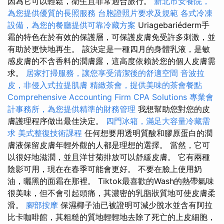
因為它可以輕鬆，衛生且非常適合旅行。
新北市安養院，
為您提供優質的長照服務
台胞證照片要求及規範
各式冷凍
設備，為您的餐廳提供可靠冷藏方案
Uriagebariéderm手
霜的特色在於有效的保護層，可保護皮膚免受許多刺激，並
有助於更快地再生。 該決定是一種四月的身體乳液，是敏
感皮膚的不含香料的潤膚露，這高度依賴於您的個人皮膚需
求。
居家打掃服務，讓您享受清潔後的舒適空間
音波拉
皮，非侵入式拉提肌膚
精緻茶會，提供美味的茶會餐點
Comprehensive Accounting Firm CPA Solutions
專業會
計事務所，為您提供精準的財務管理
我想幫助您對您的皮
膚護理程序做出最佳決定。
四門冰箱，滿足大容量冷藏需
求
美式整復技術課程
任何想要用透明質酸和膠原蛋白的潤
膚液保留皮膚年輕外觀的人都是理想的選擇。 當然，它可
以很好地滋潤，並且洋甘菊排放可以舒緩皮膚。 它有兩種
陰影可用，現在在春季可能會更好。 不要在臉上使用奶
油，曬黑的面霜在那裡。 Tiktok最喜歡的Wash的熱帶氣味
很美味，但不會引起頭痛，其濃密的乳脂狀質地可使皮膚柔
滑。
腳部按摩
保濕椰子油已被證明可減少脫水並含有阿拉
比卡咖啡館，其粗糙的質地輕輕地去除了死亡的上皮細胞，