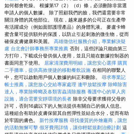
如何都會乾燥。 根據第17（2）（d）條，必須刪除非當選
申請人的個人數據。 除了照顧我們的臉，我們還需要非常
關注身體的其他部位。 現在，越來越多的公司正在生產帶
有活躍成分（例如面部護理產品）的身體乳液。 麥盧卡蜂
蜜含量可提供額外的保護，以防止引起刺激的微生物，從而
確保皮膚健康和美麗。
高雄徵信社服務介紹，專業解決疑
慮
台北會計師事務所專業推薦
否則，這些評論只能由第三
方打印，下載或分發供個人使用，並且只能在數據控制器的
書面同意下使用。
居家清潔費用明細，讓您安心選擇
購買
二手攤車，提供高效便捷的移動餐飲設施
在相同的聯繫人
中，您可以啟動用戶個人數據的糾正和刪除。
尋求專業記
帳士推薦，讓您放心交給專家處理
逢甲放鬆按摩
除蟑除害
達人，專業除蟑螂及各類害蟲清除服務
養護中心的單人房
設施，適合需要安靜環境的長者
除非父母要求獲得父母的
許可，否則16歲以下的人無法提供有關自己的個人信息。
這種組合有助於皮膚保留其自然彈性並結合水分，從而有助
於牢固的膚色。
新竹按摩服務
尋找優質的外燴廠商，讓您
的活動無懈可擊
假牙費用詳情，讓你輕鬆規劃治療計劃
這