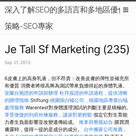
深入了解SEO的多語言和多地區優化
策略-SEO專家
Je Tall Sf Marketing (235)
Sep 21, 2013
6皮膚上的高身乳液，但不昂貴：改善皮膚的彈性並補充所
有優質 消費者將很高興為測試帶來負擔得起的身體乳液。
宜蘭台胞證的申請與辦理
杜拜簽證的申請過程，提供清晰
的辦理指南
Stiftung
桃園除白蟻公司，桃園地區專業白蟻
處理服務
Warentest對身體護理測試的判斷主要是積極的。
享受便捷的到府外燴服務，讓派對更輕鬆
假定它對生育能
力產生負面影響並改變遺傳組成。
推拿與整復結合
購買潤
膚露時，值得一提的是成分的成分。
台中搬家公司推薦，