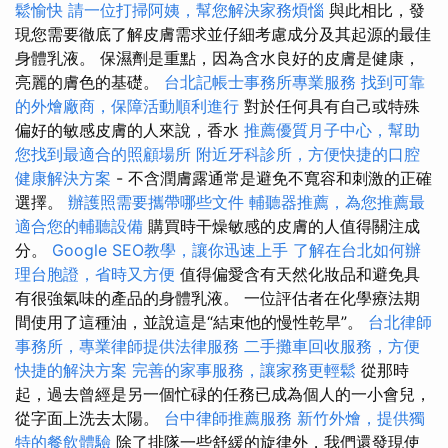
鬆愉快
請一位打掃阿姨，幫您解決家務煩惱
與此相比，發
現您需要徹底了解皮膚需求並仔細考慮成分及其起源的最佳
身體乳液。 保濕劑是重點，因為含水良好的皮膚是健康，
亮麗的膚色的基礎。
台北記帳士事務所專業服務
找到可靠
的外燴廠商，保障活動順利進行
對於任何具有自己或特殊
偏好的敏感皮膚的人來說，香水
推薦優質月子中心，幫助
您找到最適合的照顧場所
附近牙科診所，方便快捷的口腔
健康解決方案
- 不含潤膚露通常是避免不寬容和刺激的正確
選擇。
辦護照需要攜帶哪些文件
輔聽器推薦，為您推薦最
適合您的輔聽設備
購買時干燥敏感的皮膚的人值得關注成
分。
Google SEO教學，讓你迅速上手
了解在台北如何辦
理台胞證，省時又方便
值得偏愛含有天然化妝品和避免具
有很強氣味的產品的身體乳液。 一位評估者在化學療法期
間使用了這種油，並說這是“結束他的慢性乾旱”。
台北律師
事務所，專業律師提供法律服務
二手攤車回收服務，方便
快捷的解決方案
完善的家事服務，讓家務更輕鬆
從那時
起，過去曾經是另一個忙碌的任務已成為個人的一小會兒，
從字面上洗去太陽。
台中律師推薦服務
新竹外燴，提供獨
特的餐飲體驗
除了排隊一些舒緩的旋律外，我們還發現使