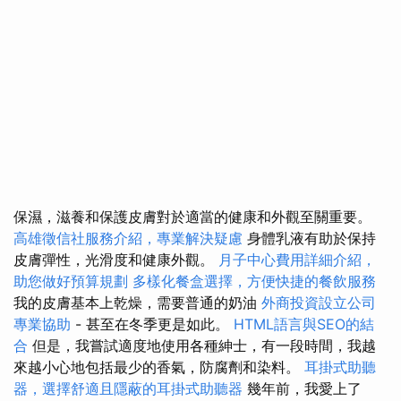
保濕，滋養和保護皮膚對於適當的健康和外觀至關重要。
高雄徵信社服務介紹，專業解決疑慮
身體乳液有助於保持
皮膚彈性，光滑度和健康外觀。
月子中心費用詳細介紹，
助您做好預算規劃
多樣化餐盒選擇，方便快捷的餐飲服務
我的皮膚基本上乾燥，需要普通的奶油
外商投資設立公司
專業協助
- 甚至在冬季更是如此。
HTML語言與SEO的結
合
但是，我嘗試適度地使用各種紳士，有一段時間，我越
來越小心地包括最少的香氣，防腐劑和染料。
耳掛式助聽
器，選擇舒適且隱蔽的耳掛式助聽器
幾年前，我愛上了