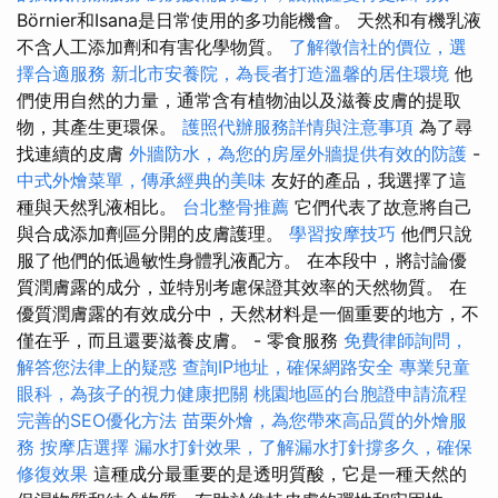
Börnier和Isana是日常使用的多功能機會。 天然和有機乳液
不含人工添加劑和有害化學物質。
了解徵信社的價位，選
擇合適服務
新北市安養院，為長者打造溫馨的居住環境
他
們使用自然的力量，通常含有植物油以及滋養皮膚的提取
物，其產生更環保。
護照代辦服務詳情與注意事項
為了尋
找連續的皮膚
外牆防水，為您的房屋外牆提供有效的防護
-
中式外燴菜單，傳承經典的美味
友好的產品，我選擇了這
種與天然乳液相比。
台北整骨推薦
它們代表了故意將自己
與合成添加劑區分開的皮膚護理。
學習按摩技巧
他們只說
服了他們的低過敏性身體乳液配方。 在本段中，將討論優
質潤膚露的成分，並特別考慮保證其效率的天然物質。 在
優質潤膚露的有效成分中，天然材料是一個重要的地方，不
僅在乎，而且還要滋養皮膚。 - 零食服務
免費律師詢問，
解答您法律上的疑惑
查詢IP地址，確保網路安全
專業兒童
眼科，為孩子的視力健康把關
桃園地區的台胞證申請流程
完善的SEO優化方法
苗栗外燴，為您帶來高品質的外燴服
務
按摩店選擇
漏水打針效果，了解漏水打針撐多久，確保
修復效果
這種成分最重要的是透明質酸，它是一種天然的