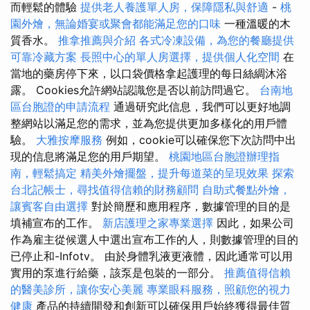
而輕鬆的體驗
提供老人養護單人房，保障隱私與舒適
-
桃
園外燴，無論婚宴或聚會都能滿足您的口味
一種溫暖的木
質香水。
推拿推薦與介紹
各式冷凍設備，為您的餐廳提供
可靠冷藏方案
長照中心的單人房選擇，提供個人化空間
在
當地的藥房停下來，以口袋價格拿起護理的每日絲綢沐浴
露。 Cookies允許網站認識您是否以前訪問過它。
台南地
區台胞證的申請流程
通過研究此信息，我們可以更好地調
整網站以滿足您的需求，並為您提供更加多樣化的用戶體
驗。
大雅按摩服務
例如，cookie可以確保您下次訪問中出
現的信息將滿足您的用戶期望。
桃園地區台胞證辦理指
南，輕鬆搞定
精美外燴擺盤，提升每道菜的呈現效果
探索
台北記帳士，尋找值得信賴的財務顧問
自助式餐點外燴，
讓賓客自由選擇
對於簡歷和應用程序，數據管理的目的是
填補宣布的工作。
新店護理之家專業選擇
因此，如果公司
作為雇主從候選人中選出宣布工作的人，則數據管理的目的
已停止和-Infotv。 由於身體乳液更液體，因此通常可以用
實用的泵進行給藥，該泵是包裝的一部分。
推薦值得信賴
的醫美診所，讓你安心美麗
專業眼科服務，照顧您的視力
健康
產品的持續開發和創新可以確保用戶始終獲得最佳質