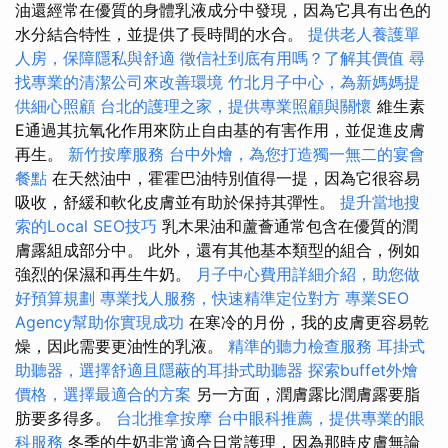
油還經常在優質的身體乳液成分中發現，因為它具有出色的
水分結合特性，並提供了長時間的水合。
提供老人養護單
人房，保障隱私與舒適
徵信社到底有用嗎？了解其價值
尋
找專業的清潔公司來改善環境
竹北月子中心，為新媽媽提
供細心照顧
台北的護理之家，提供專業照顧與關懷
維生素
E通過其抗氧化作用來防止自由基的有害作用，並促進皮膚
再生。
新竹按摩服務
台中外燴，為您打造獨一無二的宴會
餐點
在天然油中，霍霍巴油特別值得一提，因為它很容易
吸收，舒緩和軟化皮膚並有助於保持其彈性。
提升當地搜
索的Local SEO技巧
乳木果油和蘆薈通常包含在優質的潤
膚露組成部分中。 此外，還有其他基本類型的組合，例如
強烈的保濕和再生牛奶。
月子中心費用詳細介紹，助您做
好預算規劃
專業找人服務，快速精準定位對方
專業SEO
Agency幫助你實現成功
在寒冷的月份，我的皮膚更容易乾
燥，因此需要更油性的乳液。
精準的聽力檢查服務
耳掛式
助聽器，選擇舒適且隱蔽的耳掛式助聽器
探索buffet外燴
價格，選擇最適合的方案
另一方面，潤膚露比潤膚露要脂
肪要多得多。
台北推拿按摩
台中眼科推薦，提供專業的眼
科服務
冬季的牛奶非常適合日常護理，因為那時皮膚無論