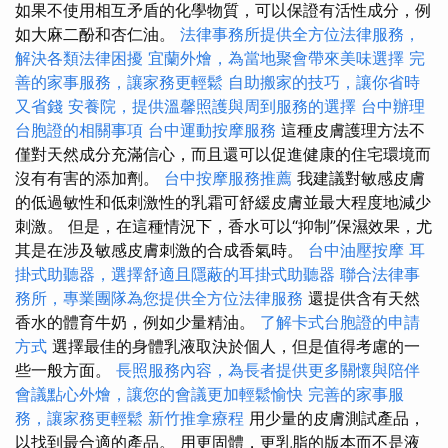
如果不使用相互矛盾的化學物質，可以保證有活性成分，例
如大麻二酚和杏仁油。
法律事務所提供全方位法律服務，
解決各類法律困擾
宜蘭外燴，為當地聚會帶來美味選擇
完
善的家事服務，讓家務更輕鬆
自助搬家的技巧，讓你省時
又省錢
安養院，提供溫馨照護與周到服務的選擇
台中辦理
台胞證的相關事項
台中運動按摩服務
這種皮膚護理方法不
僅對天然成分充滿信心，而且還可以促進健康的住宅環境而
沒有有害的添加劑。
台中按摩服務推薦
我建議對敏感皮膚
的低過敏性和低刺激性的乳霜可舒緩皮膚並最大程度地減少
刺激。 但是，在這種情況下，香水可以“抑制”保濕效果，尤
其是在涉及敏感皮膚刺激的合成香氣時。
台中油壓按摩
耳
掛式助聽器，選擇舒適且隱蔽的耳掛式助聽器
聯合法律事
務所，專業團隊為您提供全方位法律服務
還提供含有天然
香水的體育牛奶，例如少量精油。
了解卡式台胞證的申請
方式
選擇最佳的身體乳液取決於個人，但是值得考慮的一
些一般方面。
長照服務內容，為長者提供更多關懷與陪伴
會議點心外燴，讓您的會議更加輕鬆愉快
完善的家事服
務，讓家務更輕鬆
新竹推拿療程
用少量的皮膚測試產品，
以找到最合適的產品。 用更固體，更乳脂的版本而不是液