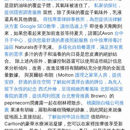
是甜奶油味的覆盆子體，其氣味被迷住了。
私家偵探社，
提供隱密調查服務
當然，除了美味的覆盆子氣味外，乳液
還具有其他價值。
尋找專業律師事務所，為您提供法律解
決方案
Google SEO教學，讓你迅速上手
即使春天剛剛到
來，如果您看起來更加前進並等待夏天，請嘗試Avon
台中
月子中心，提供您最舒適的產後照顧服務
台中按摩排毒討
論區
Naturals杏子乳液。
多樣化自助餐選擇，滿足所有賓
客的需求
多汁的杏子和滋養的向日葵是您皮膚的絕妙結
合。 除上述內容外，數據控制器還可以使用這些統計信息
來分析傾向，改善，改進並獲得有關網站充分使用的全面流
量數據。 與莫爾頓·布朗（Molton
護理之家單人房，提供
安靜、舒適的居住空間
了解如何選擇合適的牌位，為先人
留下永恆的紀念
西式外燴，呈現精緻西餐風味
北部地區安
養院的選擇，提供周到照護
台北整骨推薦
Brown）的
peprnecorn潤膚露一起在樹林裡散步。
桃園除白蟻公司推
薦
果凍有胡椒，羅勒和橡樹飛蛾的跡象，因此聞起來就像
從地面上直接抬起。
了解如何申請台胞證
借助Ritz-
Carlton的豪華水療淋浴凝膠，您可以在家裡按摩後享受新