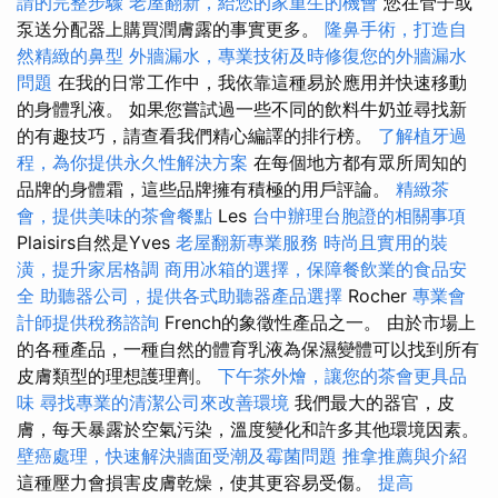
請的完整步驟
老屋翻新，給您的家重生的機會
您在管子或
泵送分配器上購買潤膚露的事實更多。
隆鼻手術，打造自
然精緻的鼻型
外牆漏水，專業技術及時修復您的外牆漏水
問題
在我的日常工作中，我依靠這種易於應用并快速移動
的身體乳液。 如果您嘗試過一些不同的飲料牛奶並尋找新
的有趣技巧，請查看我們精心編譯的排行榜。
了解植牙過
程，為你提供永久性解決方案
在每個地方都有眾所周知的
品牌的身體霜，這些品牌擁有積極的用戶評論。
精緻茶
會，提供美味的茶會餐點
Les
台中辦理台胞證的相關事項
Plaisirs自然是Yves
老屋翻新專業服務
時尚且實用的裝
潢，提升家居格調
商用冰箱的選擇，保障餐飲業的食品安
全
助聽器公司，提供各式助聽器產品選擇
Rocher
專業會
計師提供稅務諮詢
French的象徵性產品之一。 由於市場上
的各種產品，一種自然的體育乳液為保濕變體可以找到所有
皮膚類型的理想護理劑。
下午茶外燴，讓您的茶會更具品
味
尋找專業的清潔公司來改善環境
我們最大的器官，皮
膚，每天暴露於空氣污染，溫度變化和許多其他環境因素。
壁癌處理，快速解決牆面受潮及霉菌問題
推拿推薦與介紹
這種壓力會損害皮膚乾燥，使其更容易受傷。
提高