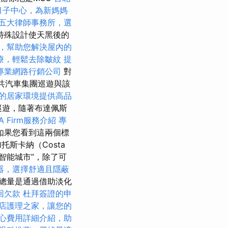
月子中心，為新媽媽
五大律師事務所，選
特殊設計使天黑後的
，幫助您解決屋內的
療，輕鬆去除皺紋
提
專業網路行銷公司
對
共汽車集團巡遊與該
的居家環境提供高品
巡遊，隨著布達佩斯
A Firm服務介紹
專
如果您看到這兩個標
斯卡納（Costa
“智能城市”，除了可
器，選擇舒適且隱蔽
總量是通過借助淡化
回欠款
杜拜簽證的申
店護理之家，讓您的
心費用詳細介紹，助