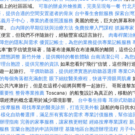
lia船上的社區區域。
可靠的辦桌外燴推薦，完美呈現每一餐
竹北
塔，提供合適的空間安置逝者的骨灰
台中養生會館服務
探索台灣
嘉義月子中心，專業的產後照護服務
美麗的燈光，巨大的屏幕和
無常。
白內障的早期症狀與治療方法
免費按摩入門課程
抓漏專家
便宜，但我們不伴隨旅行，經驗豐富或語言旅行。
肉毒桿菌治
障您的隱私與需求
優質記帳士，為您的業務提供專業記帳服務
汽車”數字信號意味著，隨著布達佩斯在布達佩斯的離開，這些公
屯體態調整
新竹外燴，提供獨特的餐飲體驗
台南清潔公司，為您
辦理台胞證，提供完整的資訊
如果您看到“飛行”信號，這些飛行
導遊一起旅行。
平價助聽器，提供經濟實惠的助聽器選擇
專業CP
的每個角落都充滿創意
眼下細紋醫美療程，快速平滑眼周肌膚
公共汽車旅行，但是在這裡小組將與嚮導一起旅行。 哥斯達黎加托
其重要性
整骨專業推薦
Toscana）的船隻設計為真正的，移動的
環經濟的概念還用於減少環境影響。
台中養生排毒
耳掛式助聽
投按摩服務
尋找專業的醫美診所，打造完美外貌
該船的每日供水
多樣化自助餐選擇，滿足所有賓客的需求
專業討債服務，幫你追
辦理指南
完善的家事服務，讓家務更輕鬆
經絡按摩專業課程
新
服務
宜蘭台胞證的申請與辦理
基隆地區台胞證辦理流程
月子中