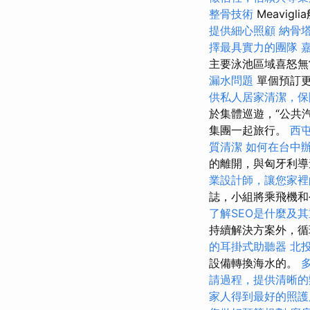
整骨技術
Meavig
提供細心照顧
納骨
擇最具實力的團隊
主要泳池區域喜怒
漏水問題
單個預訂更
供私人居家清潔，保
於集體巡遊，“公共
集團一起旅行。
西
質清潔
如何在台中
的離開，與匈牙利
業設計師，讓您家裡
誌，小組將乘飛機和
了解SEO是什麼及
持續解決方案外，循
的耳掛式助聽器
北
設備轉換海水的。
請過程，提供清晰的
家人得到最好的照護