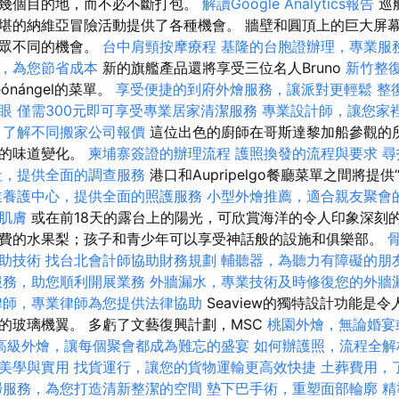
幾個目的地，而不必不斷打包。
解讀Google Analytics報告
巡
堪的納維亞冒險活動提供了各種機會。 牆壁和圓頂上的巨大屏
與眾不同的機會。
台中肩頸按摩療程
基隆的台胞證辦理，專業服
，為您節省成本
新的旗艦產品還將享受三位名人Bruno
新竹整
Leónángel的菜單。
享受便捷的到府外燴服務，讓派對更輕鬆
整
眼
僅需300元即可享受專業居家清潔服務
專業設計師，讓您家
，了解不同搬家公司報價
這位出色的廚師在哥斯達黎加船參觀的
謂的味道變化。
柬埔寨簽證的辦理流程
護照換發的流程與要求
尋
社，提供全面的調查服務
港口和Aupripelgo餐廳菜單之間將提
業養護中心，提供全面的照護服務
小型外燴推薦，適合親友聚會
肌膚
或在前18天的露台上的陽光，可欣賞海洋的令人印象深刻
費的水果梨；孩子和青少年可以享受神話般的設施和俱樂部。
助技術
找台北會計師協助財務規劃
輔聽器，為聽力有障礙的朋
服務，助您順利開展業務
外牆漏水，專業技術及時修復您的外牆
律師，專業律師為您提供法律協助
Seaview的獨特設計功能是令
的玻璃機翼。 多虧了文藝復興計劃，MSC
桃園外燴，無論婚宴
高級外燴，讓每個聚會都成為難忘的盛宴
如何辦護照，流程全解
美學與實用
找貨運行，讓您的貨物運輸更高效快捷
土葬費用，
掃服務，為您打造清新整潔的空間
墊下巴手術，重塑面部輪廓
精