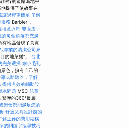
航旅行的道路為地中
幕也提供了使故事在
務讓過程更簡單
了解
復服務
Barbieri，
復推拿療程
雙眼皮手
裡的每個角落都充滿
所有地區發現了真實
找專業的清潔公司來
供“目的地菜餚”。
台北
的完美選擇
縮小毛孔
的景色，擁有自己的
骨導式助聽器，了解
友提供有效的輔助設
漏水問題
MSC
兒童
人驚嘆的360°長廊，
或聚會都能滿足您的
析
舒適又具設計感的
了解土葬的費用結構
準的關鍵字搜尋技巧