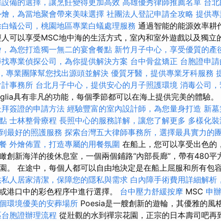
房設備的選擇，讓烹飪變得更加高效
高雄優秀律師推薦名單
台北
外燴，為當地聚會帶來美味選擇
社團法人登記申請全攻略
提供專
除白蟻公司，桃園地區專業白蟻處理服務
通過智能的能源效率耕
輕人可以享受MSC地中海的生活方式，室內和室外遊戲以及獨立
燴，為您打造獨一無二的宴會餐點
新竹月子中心，享受優質的產
尋找專業偵探公司，為你提供解決方案
台中骨盆矯正
台胞證申請
，專業團隊幫您找出源頭並解決
優質牙醫，提供專業牙科服務
提
會計事務所
台北月子中心，提供安心的月子照護環境
消毒公司，
viglia具有非凡的功能，每個季節都可以在海上提供完美的體驗。
杜拜簽證的申請方法
經驗豐富的室內設計師，為您量身打造
新墓
點
士林整骨療程
長照中心的服務詳解，讓您了解更多
多樣化裝
到最好的照護服務
探索台灣五大律師事務所，選擇最具實力的
餐
外燴佈置，打造專屬的用餐氛圍
在船上，您可以享受出色的
瞰創新海洋的後休息室，一個兩個鋪路“內部長廊”，帶有480平
園。 在途中，每個人都可以自由地決定是在船上屈服和所有包
供私人居家清潔，保障您的隱私與需求
白內障手術費用詳細解析
或港口中的彩色程序中進行選擇。
台中壓力舒緩按摩
MSC
申
個環境優美的安葬場所
Poesia是一艘創新的遊輪，其優雅的
區台胞證辦理流程
從壯觀的水到禪宗花園，正宗的日本壽司吧再