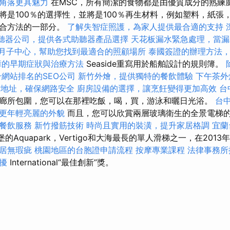
角落更具魅力
在MSC，所有簡潔的食物都是由優質成分的熟練
將是100％的選擇性，並將是100％再生材料，例如塑料，紙張
綜合方法的一部分。
了解失智症照護，為家人提供最合適的支持
聽器公司，提供各式助聽器產品選擇
天花板漏水緊急處理，當漏
月子中心，幫助您找到最適合的照顧場所
泰國簽證的辦理方法
障的早期症狀與治療方法
Seaside重寫用於船舶設計的規則簿。
升網站排名的SEO公司
新竹外燴，提供獨特的餐飲體驗
下午茶外
P地址，確保網路安全
廚房設備的選擇，讓烹飪變得更加高效
台
廊所包圍，您可以在那裡吃飯，喝，買，游泳和曬日光浴。
台
更年輕亮麗的外貌
而且，您可以欣賞兩層玻璃衛生的全景電梯
餐飲服務
新竹撥筋技術
時尚且實用的裝潢，提升家居格調
宜蘭
城堡的Aquapark，Vertigo和大海最長的單人滑梯之一，在2013年
居無瑕疵
桃園地區的台胞證申請流程
按摩專業課程
法律事務所
擾
International“最佳創新”獎。