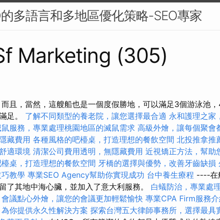
O的多語言和多地區優化策略-SEO專家
 Sf Marketing (305)
 而且，當然，這艘船也是一個度假勝地，可以滿足3個游泳池，
的滿足。
了解不同類型的養老院，讓您選擇最合適
永和護理之家
滅鼠服務，專業處理桃園地區的滅鼠需求
高級外燴，讓每個聚會
隱藏費用
各種風格的吧檯桌，打造理想的餐飲空間
北投推拿推
舒適環境
清潔公司費用透明，無隱藏費用
近視矯正方法，幫助
吧檯桌，打造理想的餐飲空間
牙橋的選擇與優勢，改善牙齒缺損
技巧教學
專業SEO Agency幫助你實現成功
台中養生療程
---
留了其地中海心臟，並加入了意大利服務。
白蟻防治，專業處
會議點心外燴，讓您的會議更加輕鬆愉快
專業CPA Firm服務
，為你提供永久性解決方案
探索台灣五大律師事務所，選擇最具