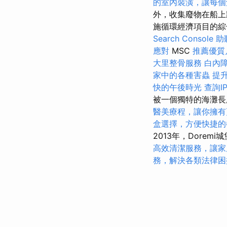
的室內裝潢，讓每個
外，收集廢物在船上
施循環經濟項目的
Search Console
助
應對
MSC
推薦優質
大里整骨服務
白內
家中的各種害蟲
提
快的午後時光
查詢I
被一個獨特的海灘長
醫美療程，讓你擁有
盒選擇，方便快捷的
2013年，Doremi
高效清潔服務，讓家
務，解決各類法律困