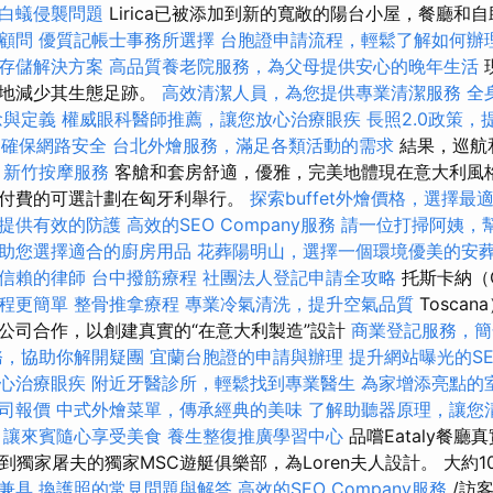
白蟻侵襲問題
Lirica已被添加到新的寬敞的陽台小屋，餐廳和
顧問
優質記帳士事務所選擇
台胞證申請流程，輕鬆了解如何辦
存儲解決方案
高品質養老院服務，為父母提供安心的晚年生活
度地減少其生態足跡。
高效清潔人員，為您提供專業清潔服務
全
念與定義
權威眼科醫師推薦，讓您放心治療眼疾
長照2.0政策
，確保網路安全
台北外燴服務，滿足各類活動的需求
結果，巡航
。
新竹按摩服務
客艙和套房舒適，優雅，完美地體現在意大利風格
付費的可選計劃在匈牙利舉行。
探索buffet外燴價格，選擇最
提供有效的防護
高效的SEO Company服務
請一位打掃阿姨，
助您選擇適合的廚房用品
花葬陽明山，選擇一個環境優美的安
信賴的律師
台中撥筋療程
社團法人登記申請全攻略
托斯卡納（C
程更簡單
整骨推拿療程
專業冷氣清洗，提升空氣品質
Tosca
公司合作，以創建真實的“在意大利製造”設計
商業登記服務，簡
務，協助你解開疑團
宜蘭台胞證的申請與辦理
提升網站曝光的SEO 
心治療眼疾
附近牙醫診所，輕鬆找到專業醫生
為家增添亮點的
司報價
中式外燴菜單，傳承經典的美味
了解助聽器原理，讓您
，讓來賓隨心享受美食
養生整復推廣學習中心
品嚐Eataly餐
到獨家屠夫的獨家MSC遊艇俱樂部，為Loren夫人設計。 大約
兼具
換護照的常見問題與解答
高效的SEO Company服務
/訪