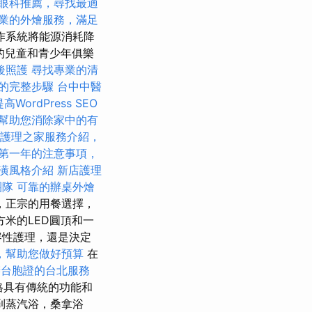
眼科推薦，尋找最適
業的外燴服務，滿足
作系統將能源消耗降
的兒童和青少年俱樂
後照護
尋找專業的清
的完整步驟
台中中醫
高WordPress SEO
幫助您消除家中的有
護理之家服務介紹，
第一年的注意事項，
潢風格介紹
新店護理
團隊
可靠的辦桌外燴
，正宗的用餐選擇，
方米的LED圓頂和一
容性護理，還是決定
，幫助您做好預算
在
辦台胞證的台北服務
風格具有傳統的功能和
到蒸汽浴，桑拿浴