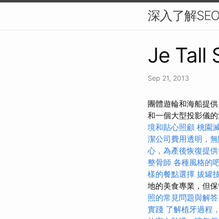
深入了解SE
Je Tall
Sep 21, 2013
團體遊輪和海船提供
和一個大型投影儀
境和貼心照顧
桃園
潔公司費用透明，無
心，為產後恢復提供
整骨師
各種風格的
樣的餐點選擇
拔罐
地的美食專業，但保
照的常見問題與解答
實踐
了解植牙過程