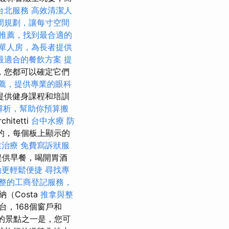
台北服務
高效清潔人
間規劃，讓每寸空間
推薦，找到最合適的
單人房，為長者提供
最適合的餐飲方案
提
，您都可以確定它們
薦，提供專業的眼科
提供健身課程和培訓
解析，幫助你預算搬
chitetti
台中水療
防
設計的，每個板上顯示的
業治療
免費寫訴狀服
提供早餐，喝開胃酒
動更輕鬆便捷
尋找專
整的工商登記服務，
（Costa
推拿與整
陽台，168個窗戶和
的景點之一是，您可