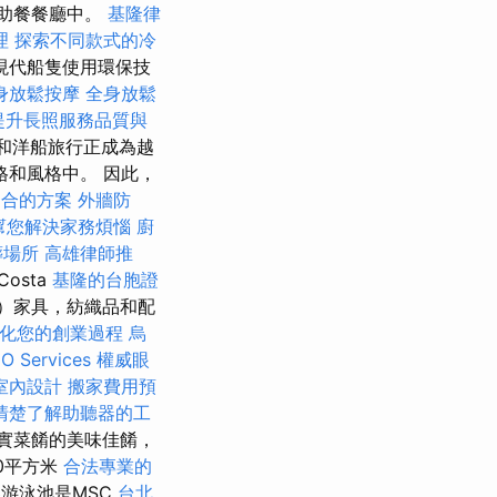
自助餐餐廳中。
基隆律
理
探索不同款式的冷
現代船隻使用環保技
身放鬆按摩
全身放鬆
，提升長照服務品質與
和洋船旅行正成為越
和風格中。 因此，
適合的方案
外牆防
幫您解決家務煩惱
廚
葬場所
高雄律師推
osta
基隆的台胞證
na）家具，紡織品和配
化您的創業過程
烏
Services
權威眼
室內設計
搬家費用預
清楚了解助聽器的工
廳真實菜餚的美味佳餚，
10平方米
合法專業的
客游泳池是MSC
台北