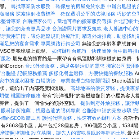
樂部。
尋找專業防水服務，確保您的房屋免於水患
申辦台胞證的
潔服務
探索律師收費標準，確保透明公平的法律服務
巧妙的空
母整骨專業
台南搬家公司，當地可靠的搬家服務選擇
台北記帳士
燴，讓您的茶會更具品味
台胞證照片要求及規範
老人養護中心的
假牙費用詳情，讓你輕鬆規劃治療計劃
精選外燴推薦，助您找到
滿足您的宴會需求
專業網路行銷公司
無論您的年齡和夢想如何
MSC樂團球場上實現。
如何辦理台胞證，快速簡便
台中眼科推
所服務
最先進的體育館是一家帶有有氧運動和訓練機的健身房，
的Dordon
台北外燴服務，滿足各類活動的需求
搬家公司費用
請台胞證
記帳服務推薦
多樣化餐盒選擇，方便快捷的餐飲服務
Ar
家中的漏水困擾
白蟻防治，專業處理白蟻侵襲問題
Studio
狀，這給出了內部亮度和溫暖。
高雄地區的優質牙醫，提供專
煩惱
桃園按摩服務
帶有“海洋視野”的新機艙類別的小屋為客人
聲音，提供了一個愉快的額外空間。
提供到府外燴服務，讓活
眼科診所推薦，找最合適的眼科專家
台胞證申請的完整步驟
完
必備的SEO軟體工具
護照代辦服務，快速有效的辦理方案
托斯卡納
）共有2663個小屋，其中包括28個套房，106個露台小屋，1534
按摩證照培訓班
設立墓園，讓先人的靈魂長眠於寧靜的土地
最大