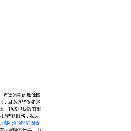
布達佩斯的最佳團
記，因為這些促銷巡
上，頂級甲板設有獨
的巴特勒服務，私人
白蟻防治的關鍵因素
叢林冒險室玩耍，而