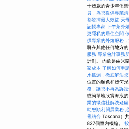
十幾歲的青少年俱
員，為您提供專業清
都發揮最大效益
天
記帳專家
下午茶外
更隱私的居住空間
供專業的外燴服務，
將在其他任何地方的
服務
專業會計事務
計劃。 內飾是由米蘭
家成本
了解如何申
水抓漏，徹底解決您
位置的顏色和幾何形
務，讓您不再為訴訟
或簡單地欣賞海浪的
業的徵信社解決疑慮
助您順利開展業務
骨結合
Toscana
827個室內機艙。