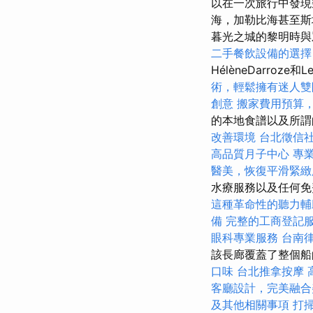
以在一次旅行中發現
海，加勒比海甚至斯
暮光之城的黎明時
二手餐飲設備的選擇
HélèneDarroze和
術，輕鬆擁有迷人雙
創意
搬家費用預算
的本地食譜以及所
改善環境
台北徵信
高品質月子中心
專
醫美，恢復平滑緊緻
水療服務以及任何免
這種革命性的聽力輔
備
完整的工商登記
眼科專業服務
台南
該長廊覆蓋了整個船
口味
台北推拿按摩
客廳設計，完美融合
及其他相關事項
打