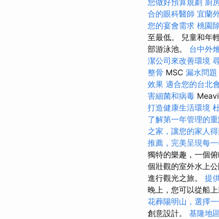
您做好預算規劃
廚
合的眼科醫師
宜蘭
您的宴會需求
桃園
至最低。 兒童和年
部游泳池。
台中外
潔公司來改善環境
整骨
MSC
漏水問題
效果
適合您的台北
害細菌和病毒
Mea
打造健康生活環境
了解第一年管理的重
之家，讓您的家人得
推薦，完美呈現每一
獨特的樂趣，一個俯
個壯觀的室外水上公
進行觀光之旅。
提
晚上，您可以從船上
花葬陽明山，選擇一
創意設計。
基隆地