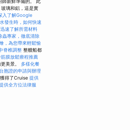
廚師新鮮準備的。 此
，玻璃和鋁，這是實
深入了解Google
水發生時，如何快速
，迅速了解所需材料
除蟲專家，徹底清除
燴，為您帶來輕鬆愉
中脊椎調整
整艘船都
中筋膜放鬆療程推薦
的更美景。
多樣化餐
台胞證的申請與辦理
獲得了Cruise
提供
提供全方位法律服