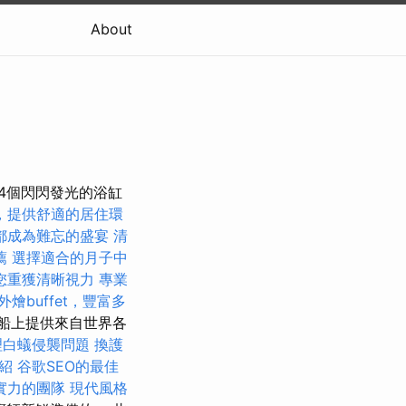
About
4個閃閃發光的浴缸
，提供舒適的居住環
都成為難忘的盛宴
清
薦
選擇適合的月子中
您重獲清晰視力
專業
外燴buffet，豐富多
-在船上提供來自世界各
理白蟻侵襲問題
換護
介紹
谷歌SEO的最佳
實力的團隊
現代風格