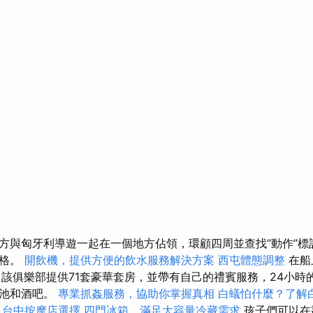
方與匈牙利導遊一起在一個地方佔領，環顧四周並查找“動作”標
價格。
開飲機，提供方便的飲水服務解決方案
西屯體態調整
在船
，該俱樂部提供71套豪華套房，並帶有自己的禮賓服務，24小時
泳池和酒吧。
專業抓姦服務，協助你掌握真相
白蟻怕什麼？了解
台中按摩店選擇
四門冰箱，滿足大容量冷藏需求
孩子們可以在