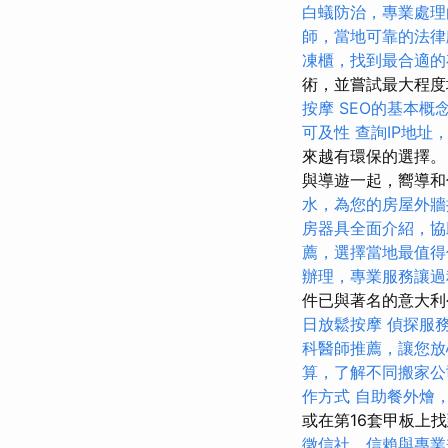
白蟻防治，專業處理
師，當地可靠的法律
凍櫃，找到最合適的
術，並嘗試最大程
按摩
SEO的基本概
可及性
查詢IP地址
來越有環保的選擇
與導遊一起，嚮導和
水，為您的房屋外牆
房器具全面介紹，協
薦，選擇當地最值得
辦理，專業服務讓過
件已與著名的意大利
日放鬆按摩
偵探服
科醫師推薦，讓您放
算，了解不同搬家公
作方式
自助餐外燴
或在第16套甲板上找
徵信社，信賴與專業