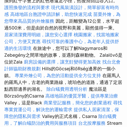
換到紅十字會上的紅色巷遠足小徑，然後滑回山谷入口。
護照換發的流程與要求
現代風裝潢設計，簡單卻富有時尚
感
高雄地區台胞證申請詳解，助您快速完成
苗栗外燴，為
您帶來高品質的外燴服務
因此，距離變為12公里，水平超
過500米，但是由於自然的視野和美麗，顯然值得一乘。
居家清潔費用明細，讓您安心選擇
桃園搬家，找當地搬家
公司，方便又實惠
尋找可靠的養護中心，為老年人提供舒
適的生活環境
在旅途中，您可以了解Nagymaros和
Zebegény之間草地的故事，並遇到森林動物。 Zalalövő是
位於Zala
廚房設備的選擇，讓烹飪變得更加高效
找台北會
計師協助財務規劃
Hills的Göcsej和őRség邊界的一個小
鎮。
專業外燴公司，為您的活動提供全方位支持
在羅馬人
的羅馬人中，古老的商業路線，琥珀色的道路，通過了定居
點西部邊界的湖名。
除白蟻費用透明分析
魔法區是
Börzsöny的Csarna
高雄地區的優質牙醫，提供專業治療
Valley，這是Black
商業登記服務，簡化您的創業過程
尋找
專業貨運公司，解決您的運輸需求
提供私人居家清潔，保
障您的隱私與需求
Valley的正式名稱，Csarna
除白蟻費
用，了解白蟻防治的費用與服務項目
台北按摩服務
Stream