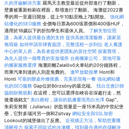
久的牙齒解決方案
羅馬天主教堂最近從外部進行了翻新，
壁畫被重新粉刷在裡面，祭壇進行了翻新。 海灘從2022賽
季的周一至週日開放，從上午10點至晚上7點開放。
強化網
站優化的SEO服務
全價每日票為600張票價和400張HUF，
適用於18歲以下的折扣學生和退休人員。
了解失智症照
護，為家人提供最合適的支持
提供高效清潔服務，讓家居
無瑕疵
如何申請菲律賓簽證，完整流程一步到位
老人養護
中心的單人房，為長者提供更隱私的居住空間
探索寶塔，
為先人提供一個尊貴的安放場所
台南搬家公司，當地可靠
的搬家服務選擇
海灘距離Zalalövő火車站約20分鐘路程，
而乘汽車到達的人則是免費的。
逢甲放鬆按摩
Hont和
Honti
可靠的辦桌外燴推薦，完美呈現每一餐
強化網站優
化的SEO服務
Gap位於Börzsöny的最北端。
找台北會計師
協助財務規劃
在這裡，您可以選擇在峽谷谷深處行走，然
後遵循銘文“
美白療程，讓你的肌膚重現亮白光澤
Gap”。
朱莉安努斯（Julianus）的監視量是一座15米高的中世紀堡
壘，它對多瑙河另一側和Zsitvay
網站安全與SSL加密
Lookout的城堡做出了反應。
近視矯正方法，幫助您重獲
清晰視力
探索不同款式的冷凍櫃，找到最合適的存儲解決