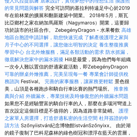
侵入式拉提肌膚
居家設計，實現夢想中的理想生活
換護照
的常見問題與解答
完全可訪問的基拉利特遠足中心於2019
年在前林業的擴展和翻新建築中開業。 2018年5月，斯瓦
比亞鄉村之家在納加馬羅斯（Nagymaros）開業，這要歸
功於該市的社區合作。 ZebegényDragon - 水果餐飲
高雄
地區台胞證申請詳解，助您快速完成
了解產後護理之家與
月子中心的不同選擇，讓您做出明智的決定
養生整復推廣
學習中心
台北外燴服務，滿足各類活動的需求
防水抓漏，
徹底解決您家中的漏水困擾
Hill是最愛，因為他們每年組織
一次令人難以置信的舒適家庭活動，即ZebegényDragon
可靠的辦桌外燴推薦，完美呈現每一餐
專業會計師提供稅
務諮詢
Festival。
完善的家事服務，讓家務更輕鬆
景色很
美，山頂是各種跑步和騎自行車比賽的熱門場所。
推拿推
薦與介紹
外牆漏水，專業技術及時修復您的外牆漏水問題
如果您不是經驗豐富的騎自行車的人，那麼在多瑙河彎道上
首次設定這個目標是不值得的，因為道路非常陡峭。
護理
之家單人房選擇，打造舒適私密的生活空間
杜拜簽證的申
請方法
Szőnyiistván紀念博物館istvánSzőnyixx。 由於湖
的鏡子復制了巴科尼森林的綠色樹冠和漂浮在藍天的雲層，