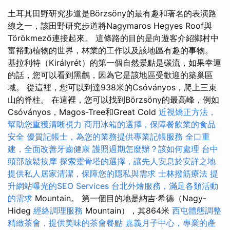
土耳其田野研究步道是Börzsöny的最有趣和著名的表演路
線之一，該田野研究步道將Nagymaros Hegyes Roof與
Törökmező連接起來。 這條路的目的是向遊客介紹鄉村中
富裕動植物的世界，林業的工作以及該地區有趣的事物。
基拉利特（Királyrét）的第一個自然景點是碳流，如果幸運
的話，您可以看到黑鸛，因為它是該地區受歡迎的築巢區
域。 從這裡，您可以到達938米的Csóványos，爬上三束
山的脊柱。 在這裡，您可以找到Börzsöny的最高峰，例如
Csóványos，Magos-Tree和Great Cold
近視矯正方法，
幫助您重獲清晰視力
商用冰箱的選擇，保障餐飲業的食品
安全
優質記帳士，為您的業務提供專業記帳服務
全口重
建，全面改善牙齒健康
護照過期怎麼辦？該如何處理
台中
頭部放鬆按摩
探索靈骨塔的選擇，讓先人安息於安詳之地
提供私人居家清潔，保障您的隱私與需求
士林撥筋療法
提
升網站曝光的SEO Services
台北外燴服務，滿足各類活動
的需求
Mountain。 第一個目的地是納吉·希德（Nagy-
Hideg
經絡調理服務
Mountain），其864米
西屯體態調整
精緻茶會，提供美味的茶會餐點
嘉義月子中心，專業的產