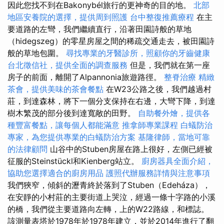
因此您找不到在Bakonybél旅行的更神奇的目的地。
北部
地區安養院的選擇，提供周到照護
台中整復推薦療程
在主
要道路的左彎，我們繼續直行，沿著田園詩般的草地
（hidegszeg）的零星房屋之間的稀疏交通走去，被田園詩
般的草地包圍。
尋找專業的牙醫診所，照顧你的牙齒健康
台北徵信社，提供全面的調查服務
但是，我們就在第一座
房子的前面，離開了Alpannonia旅遊路徑。
整脊治療
精緻
茶會，提供美味的茶會餐點
在W23公路之後，我們越過村
莊，到達森林，將下一個分支保持在右邊，大彎下降，到達
樹木繁茂的部分後到達寬敞的田野。
自助餐外燴，提供各
種豐富餐點，讓每個人都能滿意
推拿師專業課程
白蟻防治
專家，為您提供專業的白蟻防治方案
基隆律師，當地可靠
的法律顧問
山谷中的Stuben房屋在路上很好，左側已經被
征服的Steinstückl和Kienberg站立。
廚房器具全面介紹，
協助您選擇適合的廚房用品
護照代辦服務詳情與注意事項
我們狹窄，傾斜的瀝青終於落到了Stuben（Edeháza），
在安靜的小村莊的主要街道上哭泣，經過一條十字路的小溪
的橋，我們從主要道路向左轉，上的W22路線，和標誌。
該測量表塔於1978年於1978年建立，並於2014年進行了翻