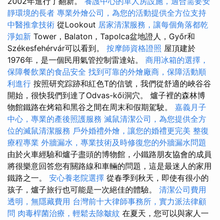
2002年進行了翻新。
養護中心的單人房設施，適合需要安
靜環境的長者
專業外燴公司，為您的活動提供全方位支持
中醫推拿技術
從Lookout
居家清潔服務，讓每個角落都乾
淨如新
Tower，Balaton，Tapolca盆地證人，Győr和
Székesfehérvár可以看到。
按摩師資格證照
屋頂建於
1976年，是一個民用氣管控制雷達站。
商用冰箱的選擇，
保障餐飲業的食品安全
找到可靠的外燴廠商，保障活動順
利進行
按照研究踪跡和紅色T的信號，我們從舒適的峽谷谷
開始，很快我們到達了Odvas-kői洞穴。 爐子裡的森林博
物館鐵路在烤箱和黑谷之間在周末和假期駕駛。
嘉義月子
中心，專業的產後照護服務
滅鼠清潔公司，為您提供全方
位的滅鼠清潔服務
戶外婚禮外燴，讓您的婚禮更完美
整復
療程專業
外牆漏水，專業技術及時修復您的外牆漏水問題
由於火車經驗和爐子盡頭的博物館，小鐵路朋友協會的成員
將很樂意回答您有關路線和車輛的問題，這是最迷人的家用
鐵路之一。
安心養老院選擇
從春季到秋天，即使有很小的
孩子，爐子旅行也可能是一次絕佳的體驗。
清潔公司費用
透明，無隱藏費用
台灣前十大律師事務所，實力派法律顧
問
肉毒桿菌治療，輕鬆去除皺紋
在夏天，您可以與家人一