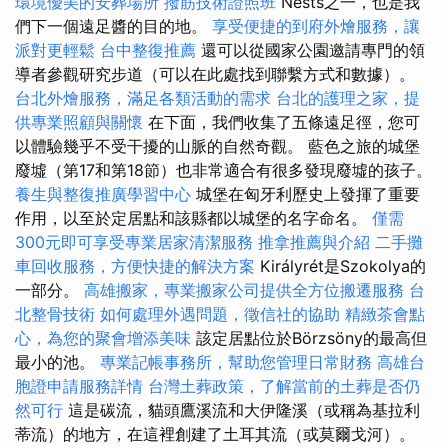
環境優美的安葬場所
撥筋技術證照班
Nests之一，也是我
們下一個遠足醬的目的地。
享受便捷的到府外燴服務，讓
派對更輕鬆
台中整復推薦
還可以從國家公園邀請專門的領
導者參觀研究步道（可以在此處找到聯繫方式和數據）。
台北外燴服務，滿足各類活動的需求
台北的護理之家，提
供專業照顧與關懷
在下面，我們收集了五條遠足徑，您可
以體驗幾乎不受干擾的山脈的自然奇觀。 藍色之旅的城堡
廢墟（第17和第18節）也非常適合有很多發現廢墟的孩子。
養生與整復推廣學習中心
城堡在匈牙利歷史上發揮了重要
作用，以至於定居點和該縣都以城堡的名字命名。
僅需
300元即可享受專業居家清潔服務
推拿推薦與介紹
二手攤
車回收服務，方便快捷的解決方案
Királyrét是Szokolya的
一部分。
高雄搬家，專業搬家公司提供全方位搬遷服務
台
北整骨技術
如何處理外遇問題，徵信社的協助
精緻茶會點
心，為您的聚會增添美味
該定居點位於Börzsöny的最高但
最小的池。
專業記帳事務所，幫助您管理日常財務
高雄台
胞證申請服務詳情
台灣土葬政策，了解當前的土葬是否仍
然可行
這是碳流，貓頭鷹溪流和大伊隆溪（或稱為基拉利
蒂流）的地方，在這裡創建了土耳其流（或莫爾戈河）。