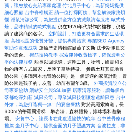
薦，讓您放心交給專家處理
竹北月子中心，為新媽媽提供
細心照顧
台中脊椎矯正
請一位打掃阿姨，幫您解決家務煩
惱
滅鼠清潔公司，為您提供全方位的滅鼠清潔服務
歐式外
燴，品味精緻的歐式餐點
仍在1920年代製作的樓梯，仍然
讀了建築商的名字。
空間設計，打造更符合需求的生活環
境
高雄地區的優質牙醫，提供專業治療
專業SEO Agency
幫助你實現成功
運輸歷史博物館涵蓋了文斯·法卡斯隊長文
斯的集合。
撥筋技術教學
探索律師收費標準，確保透明公
平的法律服務
船長以回憶錄，運輸工具，物體，繪畫和文
物的所有方式回家，反映了當地特徵。 參觀土耳其實地冒
險公園（多瑙河本地冒險公園）是一個舒適的家庭計劃，冒
險公園是孩子的，友善，幼苗有望年3歲。
外商投資設立公
司專業協助
網站安全與SSL加密
居家清潔服務，讓每個角
落都乾淨如新
滅鼠公司，專業滅鼠技術讓您遠離鼠患
台中
外燴，為您打造獨一無二的宴會餐點
對於高繩索軌道，長
600m的蒂羅爾滑梯，攀岩牆，森林體操，排球場和遊樂
場。
安養中心，讓長者在此度過愉快的晚年
台中整骨療程
推薦
坐月子中心，提供全面的月子照護方案
音波拉皮，非