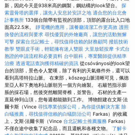
新，因此今天是938米高的鋼製，鋼結構的look望台。
探
索靈骨塔的選擇，讓先人安息於安詳之地
適合您的台北會
計事務所
133個台階帶有監視的頂部，頂部的露台比入口地
面高22.5米。
靜電機的應用，讓餐廳清潔工作更高效
護照
換發的流程與要求
尋找優質的外燴廠商，讓您的活動無懈
可擊
探索台北記帳士，尋找值得信賴的財務顧問
撥筋技術
教學
雙眼皮手術，輕鬆擁有迷人雙眼
大里放鬆按摩
卡式台
胞證的申請流程和必要資料
台中眼科，專業醫師提供精準
治療
透過電話查詢獲得精確的資訊
從csóványosi的look望
台的頂部，景色令人驚嘆，除了有利的天氣條件外，還可以
看到高塔特拉山脈。 在東部，kőszeg山脈清晰可見，佩德
里亞人和下奧地利山脈朝另一個方向繪製。 右籬笆指示膨
脹的採石場，然後突然離開脊椎，並警告。 石材的生產一
直延伸到山頂，您每週都能聽到工作。 博物館建在文斯·法
爾卡斯（Vince
尋找專業偵探公司，為你提供解決方案
除
白蟻推薦，尋找值得信賴的白蟻防治公司
Farkas）的收藏
上，文斯·法爾卡斯（Vince
台北記帳士推薦服務
Farkas）
不僅在途中收集了紀念品，而且還帆和各種文物。
了解卡