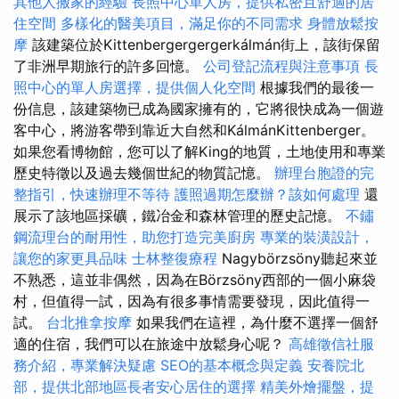
其他人搬家的經驗
長照中心單人房，提供私密且舒適的居
住空間
多樣化的醫美項目，滿足你的不同需求
身體放鬆按
摩
該建築位於Kittenbergergergerkálmán街上，該街保留
了非洲早期旅行的許多回憶。
公司登記流程與注意事項
長
照中心的單人房選擇，提供個人化空間
根據我們的最後一
份信息，該建築物已成為國家擁有的，它將很快成為一個遊
客中心，將游客帶到靠近大自然和KálmánKittenberger。
如果您看博物館，您可以了解King的地質，土地使用和專業
歷史特徵以及過去幾個世紀的物質記憶。
辦理台胞證的完
整指引，快速辦理不等待
護照過期怎麼辦？該如何處理
還
展示了該地區採礦，鐵冶金和森林管理的歷史記憶。
不鏽
鋼流理台的耐用性，助您打造完美廚房
專業的裝潢設計，
讓您的家更具品味
士林整復療程
Nagybörzsöny聽起來並
不熟悉，這並非偶然，因為在Börzsöny西部的一個小麻袋
村，但值得一試，因為有很多事情需要發現，因此值得一
試。
台北推拿按摩
如果我們在這裡，為什麼不選擇一個舒
適的住宿，我們可以在旅途中放鬆身心呢？
高雄徵信社服
務介紹，專業解決疑慮
SEO的基本概念與定義
安養院北
部，提供北部地區長者安心居住的選擇
精美外燴擺盤，提