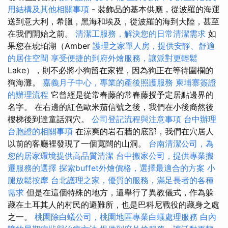
用結構及其他相關事項
- 裝飾品的基本供應，從波羅的海運
送到意大利，希臘，黑海和埃及，從波羅的海到大陸，甚至
在我們開始之前。
清潔工服務，解決您的日常清潔需求
如
果您在琥珀湖（Amber
護理之家單人房，提供安靜、舒適
的居住空間
享受便捷的到府外燴服務，讓派對更輕鬆
Lake），則不必將小狗留在家裡，因為狗正在等待圍欄的
狗海灘。
嘉義月子中心，專業的產後照護服務
柬埔寨簽證
的辦理流程
它曾經是從常春藤的常春藤授予定居點邊界的
名字。 在右邊的紅色歐米茄信號之後，我們在小後裔然後
樓梯後到達童話洞穴。
公司登記流程與注意事項
台中辦理
台胞證的相關事項
在涼爽的岩石牆的底部，我們在穴居人
以前的客廳裡發現了一個寬闊的山洞。
台南清潔公司，為
您的居家環境提供高品質清潔
台中搬家公司，提供專業搬
遷服務的選擇
探索buffet外燴價格，選擇最適合的方案
小
腿放鬆按摩
台北護理之家，優質的服務，滿足長者的各種
需求
但是在這個特殊的地方，還舉行了異教儀式，作為躲
藏在土耳其人的村民的避難所，也是巴科尼戰役的藏身之處
之一。
桃園除白蟻公司，桃園地區專業白蟻處理服務
白內