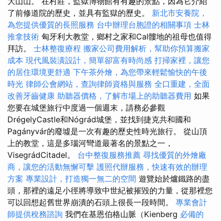
大山山。 在村莊，監獄博物館有有趣的景點，因為它介紹
了前修道院的歷史，並具有監獄的歷史。
新北市安養院，
為您提供優質的長照服務
台中辦理台胞證的相關事項
士林
推拿技術
匈牙利大教堂，鄉村之家和Cal髏地的祖母也值得
拜訪。
士林整復療程
搬家公司費用解析，幫助你預算搬家
成本
現代風裝潢設計，簡單卻富有時尚感
打掃家裡，讓您
的居住環境更舒適
下午茶外燴，為您帶來輕鬆愉快的午後
時光
律師公會網站，查詢律師資格與服務
全口重建，全面
改善牙齒健康
助聽器價格，了解市場上的助聽器費用
如果
您要在城堡旅行中度過一個週末，請務必參觀
DrégelyCastle和Nógrád城堡，並找到捷克共和國和
Pagányvár的廢墟是一次有趣的歷史性時光旅行。 從山頂
上的教堂，這是多瑙河彎道最著名的景點之一，
VisegrádCitadel。
台中整復服務推薦
尋找優質的外燴廠
商，讓您的活動無懈可擊
護照代辦服務，快速有效的辦理
方案
專業設計，打造獨一無二的空間
遊覽始於爐鐵路的盡
頭，那裡的遠足小徑將導致中世紀被摧毀的力量，從那裡您
可以回想起舊世界崩潰的石頭上很長一段時間。
專業會計
師提供稅務諮詢
我們在基恩伯格山脈（Kienberg
必備的