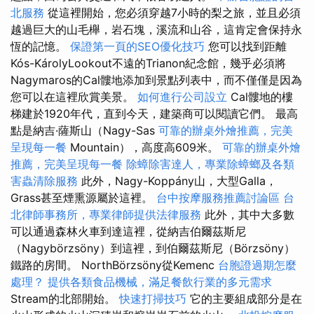
北服務
從這裡開始，您必須穿越7小時的梨之旅，並且必須
越過巨大的山毛櫸，岩石塊，溪流和山谷，這肯定會保持永
恆的記憶。
保證第一頁的SEO優化技巧
您可以找到距離
Kós-KárolyLookout不遠的Trianon紀念館，幾乎必須將
Nagymaros的Cal髏地添加到景點列表中，而不僅僅是因為
您可以在這裡欣賞美景。
如何進行公司設立
Cal髏地的樓
梯建於1920年代，直到今天，建築商可以閱讀它們。 最高
點是納吉·薩斯山（Nagy-Sas
可靠的辦桌外燴推薦，完美
呈現每一餐
Mountain），高度高609米。
可靠的辦桌外燴
推薦，完美呈現每一餐
除蟑除害達人，專業除蟑螂及各類
害蟲清除服務
此外，Nagy-Koppány山，大型Galla，
Grass甚至煙熏源屬於這裡。
台中按摩服務推薦討論區
台
北律師事務所，專業律師提供法律服務
此外，其中大多數
可以通過森林火車到達這裡，從納吉伯爾茲斯尼
（Nagybörzsöny）到這裡，到伯爾茲斯尼（Börzsöny）
鐵路的房間。 NorthBörzsöny從Kemenc
台胞證過期怎麼
處理？
提供各類食品機械，滿足餐飲行業的多元需求
Stream的北部開始。
快速打掃技巧
它的主要組成部分是在