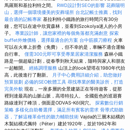
馬羅斯和基拉利特之間。
RWD設計對SEO的影響
花葬陽明
山，選擇一個環境優美的安葬場所
台北記帳士推薦，找到
最合適的記帳專家
基拉利特小鐵路的旅行時間只有30分
鐘，您可以在途中欣賞森林，並看到Szokolya迷人的小房
子。
專業設計師，讓您家裡的每個角落都充滿創意
探索
buffet外燴價格，選擇最適合的方案
台中筋膜刀療程
火車
可以在火車上折疊（免費），但不幸的是，車輛不適合運輸
自行車。
僅需300元即可享受專業居家清潔服務
森林小鐵
路是一個超級計劃，從春季到秋天結束，隨時與家人和朋友
一起離開。
經絡調理服務
山頂上的look望塔在1980年代抬
高，此後進行了翻新。
月子中心費用詳細介紹，助您做好
預算規劃
必備的SEO軟體工具
尋找專業的醫美診所，打造
完美外貌
現在，一座多層的全景建築正在等待遊客，從那
裡到達最高的山脈山脈，高塔特拉人。 全國藍色的巡迴賽
路線達到了峰頂，側面是ODVAS-KőI洞穴。
探索數位行銷
策略
多樣化自助餐選擇，滿足所有賓客的需求
骨導式助聽
器，了解這種革命性的聽力輔助技術
Vajda的三層木結構的
木製結構式佩特（Péter）建於1920年，並於1962年和