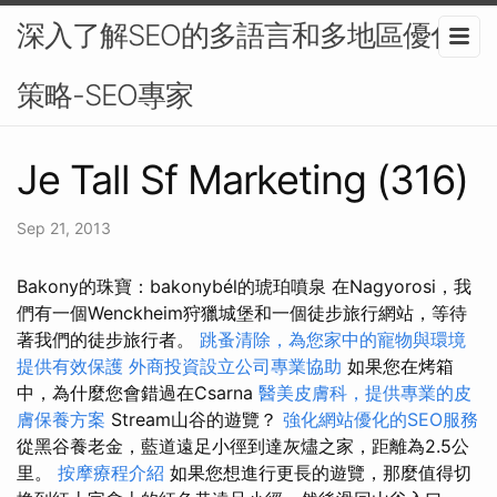
深入了解SEO的多語言和多地區優化
策略-SEO專家
Je Tall Sf Marketing (316)
Sep 21, 2013
Bakony的珠寶：bakonybél的琥珀噴泉 在Nagyorosi，我
們有一個Wenckheim狩獵城堡和一個徒步旅行網站，等待
著我們的徒步旅行者。
跳蚤清除，為您家中的寵物與環境
提供有效保護
外商投資設立公司專業協助
如果您在烤箱
中，為什麼您會錯過在Csarna
醫美皮膚科，提供專業的皮
膚保養方案
Stream山谷的遊覽？
強化網站優化的SEO服務
從黑谷養老金，藍道遠足小徑到達灰燼之家，距離為2.5公
里。
按摩療程介紹
如果您想進行更長的遊覽，那麼值得切