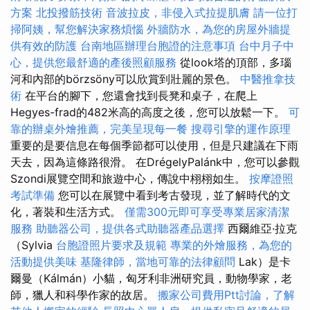
方案
北投撥筋技術
音波拉皮，非侵入式拉提肌膚
請一位打
掃阿姨，幫您解決家務煩惱
外牆防水，為您的房屋外牆提
供有效的防護
台南地區辦理台胞證的注意事項
台中月子中
心，提供您最舒適的產後照顧服務
從look塔的頂部，多瑙
河和內部的börzsöny可以欣賞到壯麗的景色。
中醫推拿技
術
在平台的腳下，您還會找到長凳和桌子，在爬上
Hegyes-frad的482米高的高度之後，您可以放鬆一下。
可
靠的辦桌外燴推薦，完美呈現每一餐
搜尋引擎的運作原理
重要的是要信息在每個季節都可以使用，但是只建議在下雨
天去，因為這條路很滑。 在DrégelyPalánk中，您可以參觀
Szondi展覽空間和旅遊中心，傳說中栩栩如生。
按摩證照
考試準備
您可以在展覽中看到考古發現，並了解時代的文
化，著裝和生活方式。
僅需300元即可享受專業居家清潔
服務
助聽器公司，提供各式助聽器產品選擇
西爾維亞·拉克
（Sylvia
台胞證照片要求及規範
專業的外燴服務，為您的
活動提供美味
基隆律師，當地可靠的法律顧問
Lak）是卡
爾曼（Kálmán）小貓，匈牙利非洲研究員，動物學家，老
師，獵人和科學作家的故居。
搬家公司費用Ptt討論，了解