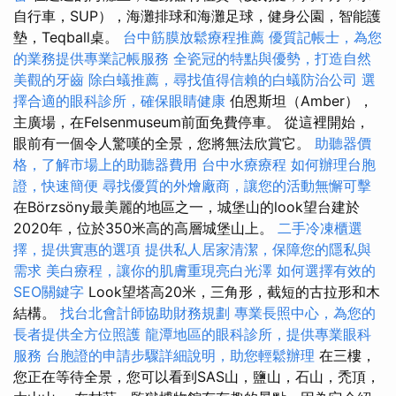
自行車，SUP），海灘排球和海灘足球，健身公園，智能護
墊，Teqball桌。
台中筋膜放鬆療程推薦
優質記帳士，為您
的業務提供專業記帳服務
全瓷冠的特點與優勢，打造自然
美觀的牙齒
除白蟻推薦，尋找值得信賴的白蟻防治公司
選
擇合適的眼科診所，確保眼睛健康
伯恩斯坦（Amber），
主廣場，在Felsenmuseum前面免費停車。 從這裡開始，
眼前有一個令人驚嘆的全景，您將無法欣賞它。
助聽器價
格，了解市場上的助聽器費用
台中水療療程
如何辦理台胞
證，快速簡便
尋找優質的外燴廠商，讓您的活動無懈可擊
在Börzsöny最美麗的地區之一，城堡山的look望台建於
2020年，位於350米高的高層城堡山上。
二手冷凍櫃選
擇，提供實惠的選項
提供私人居家清潔，保障您的隱私與
需求
美白療程，讓你的肌膚重現亮白光澤
如何選擇有效的
SEO關鍵字
Look望塔高20米，三角形，截短的古拉形和木
結構。
找台北會計師協助財務規劃
專業長照中心，為您的
長者提供全方位照護
龍潭地區的眼科診所，提供專業眼科
服務
台胞證的申請步驟詳細說明，助您輕鬆辦理
在三樓，
您正在等待全景，您可以看到SAS山，鹽山，石山，禿頂，