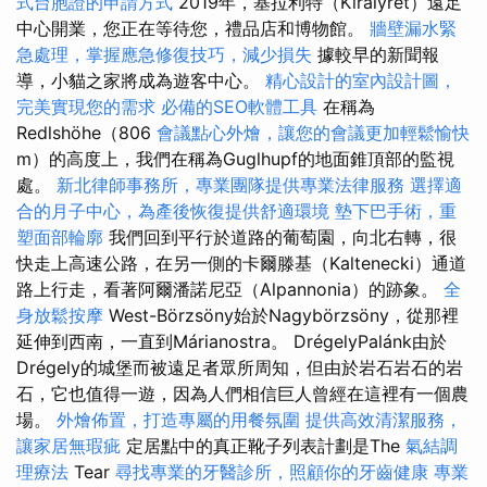
式台胞證的申請方式
2019年，基拉利特（Királyrét）遠足
中心開業，您正在等待您，禮品店和博物館。
牆壁漏水緊
急處理，掌握應急修復技巧，減少損失
據較早的新聞報
導，小貓之家將成為遊客中心。
精心設計的室內設計圖，
完美實現您的需求
必備的SEO軟體工具
在稱為
Redlshöhe（806
會議點心外燴，讓您的會議更加輕鬆愉快
m）的高度上，我們在稱為Guglhupf的地面錐頂部的監視
處。
新北律師事務所，專業團隊提供專業法律服務
選擇適
合的月子中心，為產後恢復提供舒適環境
墊下巴手術，重
塑面部輪廓
我們回到平行於道路的葡萄園，向北右轉，很
快走上高速公路，在另一側的卡爾滕基（Kaltenecki）通道
路上行走，看著阿爾潘諾尼亞（Alpannonia）的跡象。
全
身放鬆按摩
West-Börzsöny始於Nagybörzsöny，從那裡
延伸到西南，一直到Márianostra。 DrégelyPalánk由於
Drégely的城堡而被遠足者眾所周知，但由於岩石岩石的岩
石，它也值得一遊，因為人們相信巨人曾經在這裡有一個農
場。
外燴佈置，打造專屬的用餐氛圍
提供高效清潔服務，
讓家居無瑕疵
定居點中的真正靴子列表計劃是The
氣結調
理療法
Tear
尋找專業的牙醫診所，照顧你的牙齒健康
專業