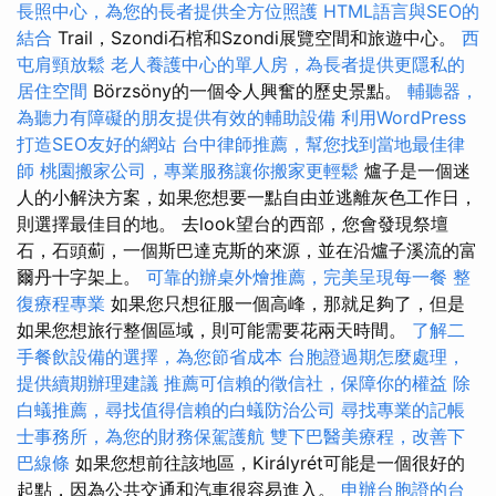
長照中心，為您的長者提供全方位照護
HTML語言與SEO的
結合
Trail，Szondi石棺和Szondi展覽空間和旅遊中心。
西
屯肩頸放鬆
老人養護中心的單人房，為長者提供更隱私的
居住空間
Börzsöny的一個令人興奮的歷史景點。
輔聽器，
為聽力有障礙的朋友提供有效的輔助設備
利用WordPress
打造SEO友好的網站
台中律師推薦，幫您找到當地最佳律
師
桃園搬家公司，專業服務讓你搬家更輕鬆
爐子是一個迷
人的小解決方案，如果您想要一點自由並逃離灰色工作日，
則選擇最佳目的地。 去look望台的西部，您會發現祭壇
石，石頭薊，一個斯巴達克斯的來源，並在沿爐子溪流的富
爾丹十字架上。
可靠的辦桌外燴推薦，完美呈現每一餐
整
復療程專業
如果您只想征服一個高峰，那就足夠了，但是
如果您想旅行整個區域，則可能需要花兩天時間。
了解二
手餐飲設備的選擇，為您節省成本
台胞證過期怎麼處理，
提供續期辦理建議
推薦可信賴的徵信社，保障你的權益
除
白蟻推薦，尋找值得信賴的白蟻防治公司
尋找專業的記帳
士事務所，為您的財務保駕護航
雙下巴醫美療程，改善下
巴線條
如果您想前往該地區，Királyrét可能是一個很好的
起點，因為公共交通和汽車很容易進入。
申辦台胞證的台