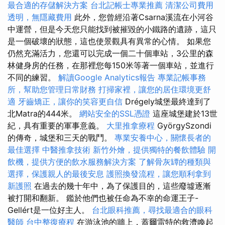
最合適的存儲解決方案
台北記帳士專業推薦
清潔公司費用
透明，無隱藏費用
此外，您曾經沿著Csarna溪流在小河谷
中運營，但是今天您只能找到被摧毀的小鐵路的遺跡，這只
是一個破壞的狀態，這也使景觀具有異常的心情。 如果您
仍然充滿活力，您還可以完成一個二十個車站，3公里的森
林健身房的任務，在那裡您每150米等著一個車站，並進行
不同的練習。
解讀Google Analytics報告
專業記帳事務
所，幫助您管理日常財務
打掃家裡，讓您的居住環境更舒
適
牙齒矯正，讓你的笑容更自信
Drégely城堡最終達到了
北Matra的444米。
網站安全的SSL憑證
這座城堡建於13世
紀，具有重要的軍事意義。
大里推拿療程
GyörgySzondi
的傳奇，城堡和三天的戰鬥。
專業安養中心，關懷長者的
最佳選擇
中醫推拿技術
新竹外燴，提供獨特的餐飲體驗
開
飲機，提供方便的飲水服務解決方案
了解骨灰罈的種類與
選擇，保護親人的最後安息
護照換發流程，讓您順利拿到
新護照
在過去的幾十年中，為了保護目的，這些廢墟逐漸
被打開和翻新。 鑑於他們也被任命為不幸的命運王子-
Gellért是一位好主人。
台北眼科推薦，尋找最適合的眼科
醫師
台中整復療程
在游泳池的牆上，蓋爾雷特的救濟喚起