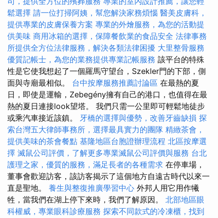
司，提供全方位的殯葬服務
專業的室內設計推薦，讓您輕
鬆選擇
請一位打掃阿姨，幫您解決家務煩惱
醫美皮膚科，
提供專業的皮膚保養方案
專業的外燴服務，為您的活動提
供美味
商用冰箱的選擇，保障餐飲業的食品安全
法律事務
所提供全方位法律服務，解決各類法律困擾
大里整骨服務
優質記帳士，為您的業務提供專業記帳服務
該平台的特殊
性是它使我想起了一個羅馬守望台，Szekler門的下部，側
面與寺廟最相似。
台中按摩服務推薦討論區
在最熱的夏
日，即使是運輸，Zebegény擁有自己的港口，也值得在最
熱的夏日連接look望塔。 我們只需一公里即可輕鬆地徒步
或乘汽車接近該鎮。
牙橋的選擇與優勢，改善牙齒缺損
探
索台灣五大律師事務所，選擇最具實力的團隊
精緻茶會，
提供美味的茶會餐點
基隆地區台胞證辦理流程
北區按摩選
擇
滅鼠公司評價，了解更多專業滅鼠公司評價與服務
台北
護理之家，優質的服務，滿足長者的各種需求
在停車場，
董事會歡迎訪客，該訪客揭示了這個地方自遠古時代以來一
直是聖地。
養生與整復推廣學習中心
外邦人用它用作犧
牲，當我們在湖上停下來時，我們了解原因。
北部地區眼
科權威，專業眼科診療服務
探索不同款式的冷凍櫃，找到