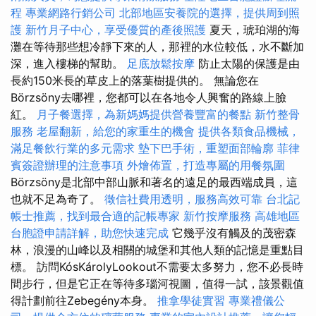
程
專業網路行銷公司
北部地區安養院的選擇，提供周到照
護
新竹月子中心，享受優質的產後照護
夏天，琥珀湖的海
灘在等待那些想冷靜下來的人，那裡的水位較低，水不斷加
深，進入樓梯的幫助。
足底放鬆按摩
防止太陽的保護是由
長約150米長的草皮上的落葉樹提供的。 無論您在
Börzsöny去哪裡，您都可以在各地令人興奮的路線上臉
紅。
月子餐選擇，為新媽媽提供營養豐富的餐點
新竹整骨
服務
老屋翻新，給您的家重生的機會
提供各類食品機械，
滿足餐飲行業的多元需求
墊下巴手術，重塑面部輪廓
菲律
賓簽證辦理的注意事項
外燴佈置，打造專屬的用餐氛圍
Börzsöny是北部中部山脈和著名的遠足的最西端成員，這
也就不足為奇了。
徵信社費用透明，服務高效可靠
台北記
帳士推薦，找到最合適的記帳專家
新竹按摩服務
高雄地區
台胞證申請詳解，助您快速完成
它幾乎沒有觸及的茂密森
林，浪漫的山峰以及相關的城堡和其他人類的記憶是重點目
標。 訪問KósKárolyLookout不需要太多努力，您不必長時
間步行，但是它正在等待多瑙河視圖，值得一試，該景觀值
得計劃前往Zebegény本身。
推拿學徒實習
專業禮儀公