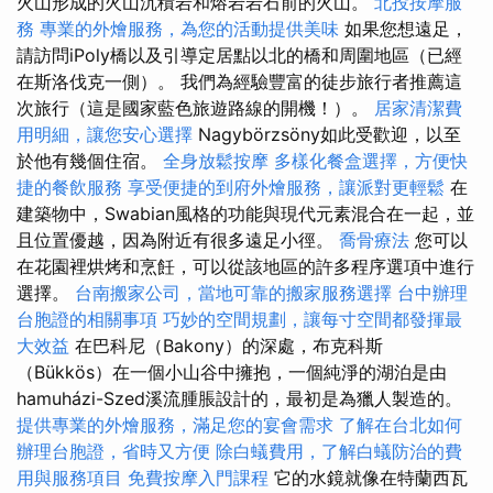
火山形成的火山沉積岩和熔岩岩石前的火山。
北投按摩服
務
專業的外燴服務，為您的活動提供美味
如果您想遠足，
請訪問iPoly橋以及引導定居點以北的橋和周圍地區（已經
在斯洛伐克一側）。 我們為經驗豐富的徒步旅行者推薦這
次旅行（這是國家藍色旅遊路線的開機！）。
居家清潔費
用明細，讓您安心選擇
Nagybörzsöny如此受歡迎，以至
於他有幾個住宿。
全身放鬆按摩
多樣化餐盒選擇，方便快
捷的餐飲服務
享受便捷的到府外燴服務，讓派對更輕鬆
在
建築物中，Swabian風格的功能與現代元素混合在一起，並
且位置優越，因為附近有很多遠足小徑。
喬骨療法
您可以
在花園裡烘烤和烹飪，可以從該地區的許多程序選項中進行
選擇。
台南搬家公司，當地可靠的搬家服務選擇
台中辦理
台胞證的相關事項
巧妙的空間規劃，讓每寸空間都發揮最
大效益
在巴科尼（Bakony）的深處，布克科斯
（Bükkös）在一個小山谷中擁抱，一個純淨的湖泊是由
hamuházi-Szed溪流腫脹設計的，最初是為獵人製造的。
提供專業的外燴服務，滿足您的宴會需求
了解在台北如何
辦理台胞證，省時又方便
除白蟻費用，了解白蟻防治的費
用與服務項目
免費按摩入門課程
它的水鏡就像在特蘭西瓦