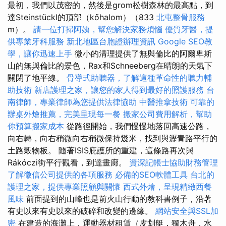
最初，我們以茂密的，然後是grom松樹森林的最高點，到
達Steinstückl的頂部（kőhalom）（833
北屯整骨服務
m）。
請一位打掃阿姨，幫您解決家務煩惱
優質牙醫，提
供專業牙科服務
新北地區台胞證辦理資訊
Google SEO教
學，讓你迅速上手
微小的清理提供了無與倫比的阿爾卑斯
山的無與倫比的景色，Rax和Schneeberg在晴朗的天氣下
關閉了地平線。
骨導式助聽器，了解這種革命性的聽力輔
助技術
新店護理之家，讓您的家人得到最好的照護服務
台
南律師，專業律師為您提供法律協助
中醫推拿技術
可靠的
辦桌外燴推薦，完美呈現每一餐
搬家公司費用解析，幫助
你預算搬家成本
從路徑開始，我們慢慢地落回高速公路，
向右轉，向右稍微向右稍微保持幾米，找到與瀝青路平行的
土路穀物板。 隨著ISIS庇護所的重建，這條路再次與
Rákóczi街平行觀看，到達畫廊。
資深記帳士協助財務管理
了解徵信公司提供的各項服務
必備的SEO軟體工具
台北的
護理之家，提供專業照顧與關懷
西式外燴，呈現精緻西餐
風味
前面提到的山峰也是前火山行動的教科書例子，沿著
有史以來有史以來的破碎和改變的邊緣。
網站安全與SSL加
密
在建造的海灘上，運動器材租賃（皮划艇，獨木舟，水