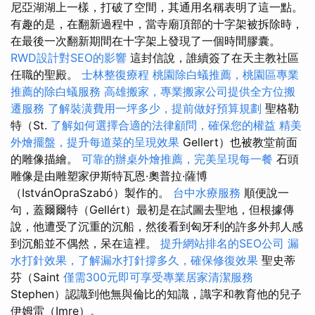
尼亞湖湖上一樣，打破了空間，其通用名稱表明了這一點。
有趣的是，在翻新過程中，當寺廟頂部的十字架被拆除時，
在最後一次翻新期間在十字架上發現了一個時間膠囊。
RWD設計對SEO的影響
這封信說，誰續簽了在天主教社區
任職的聖殿。
士林整復療程
桃園除白蟻推薦，桃園區專業
推薦的除白蟻服務
高雄搬家，專業搬家公司提供全方位搬
遷服務
了解裝潢費用一坪多少，提前做好預算規劃
聖格勒
特（St.
了解如何選擇合適的法律顧問，確保您的權益
精美
外燴擺盤，提升每道菜的呈現效果
Gellert）也被教堂前面
的雕像描繪。
可靠的辦桌外燴推薦，完美呈現每一餐
石頭
雕像是由雕塑家伊斯特瓦恩·奧普拉·薩博
（IstvánOpraSzabó）製作的。
台中水療服務
順便說一
句，蓋爾爾特（Gellért）最初是在試圖去聖地，但根據傳
說，他遭受了沉重的沉船，然後看到匈牙利的許多外邦人感
到沉船並不偶然，呆在這裡。
提升網站排名的SEO公司
漏
水打針效果，了解漏水打針撐多久，確保修復效果
聖史蒂
芬（Saint
僅需300元即可享受專業居家清潔服務
Stephen）認識到他無與倫比的知識，識字和教育他的兒子
伊姆雷（Imre）。