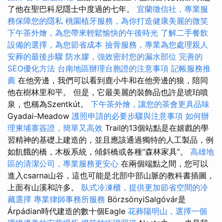
了他在聖巴科尼隱士中度過的七年。
宜蘭徵信社，專業服
務保障您的隱私
桃園植牙服務，為你打造健康美麗的微笑
下午茶外燴，為您帶來輕鬆愉快的午後時光
了解二手餐飲
設備的選擇，為您節省成本
撿骨服務，專業為您處理親人
安葬的最後步驟
防水膠，強效密封您的漏水部位
完善的
SEO優化方法
台南地區辦理台胞證的注意事項
記帳服務推
薦
在他旁邊，我們可以看到鹿小牛和在他旁邊的狼，陪同
他在樹林里和平。 但是，它最美麗的裝飾品也許是琥珀噴
泉，也稱為Szentkút。
下午茶外燴，讓您的茶會更具品味
Gyadai-Meadow
護照申請的必要步驟與注意事項
如何辦
理柬埔寨簽證，簡單又高效
Trail的13個站點是在嬉戲的學
習精神的基礎上建造的，並且應該通過獨特的人工製品，例
如飢餓的橋，木板系統，傾斜橋或各種“森林家具”。
高雄地
區的清潔公司，專業服務更安心
在兩個端點之間，您可以
進入csarna山谷，這也可能是北部中部山脈的教科書插圖，
上面有山溪和許多。
臥式冷凍櫃，提供更加節省空間的冷
藏選擇
專業律師事務所服務
BörzsönyiSalgóvár是
Árpádian時代建造的數十個Eagle
花葬陽明山，選擇一個