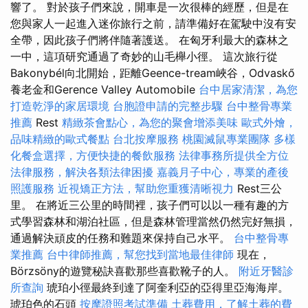
響了。 對於孩子們來說，開車是一次很棒的經歷，但是在
您與家人一起進入迷你旅行之前，請準備好在駕駛中沒有安
全帶，因此孩子們將伴隨著護送。 在匈牙利最大的森林之
一中，這項研究通過了奇妙的山毛櫸小徑。 這次旅行從
Bakonybél向北開始，距離Geence-tream峽谷，Odvaskő
養老金和Gerence Valley Automobile
台中居家清潔，為您
打造乾淨的家居環境
台胞證申請的完整步驟
台中整骨專業
推薦
Rest
精緻茶會點心，為您的聚會增添美味
歐式外燴，
品味精緻的歐式餐點
台北按摩服務
桃園滅鼠專業團隊
多樣
化餐盒選擇，方便快捷的餐飲服務
法律事務所提供全方位
法律服務，解決各類法律困擾
嘉義月子中心，專業的產後
照護服務
近視矯正方法，幫助您重獲清晰視力
Rest三公
里。 在將近三公里的時間裡，孩子們可以以一種有趣的方
式學習森林和湖泊社區，但是森林管理當然仍然完好無損，
通過解決頑皮的任務和難題來保持自己水平。
台中整骨專
業推薦
台中律師推薦，幫您找到當地最佳律師
現在，
Börzsöny的遊覽秘訣喜歡那些喜歡靴子的人。
附近牙醫診
所查詢
琥珀小徑最終到達了阿奎利亞的亞得里亞海海岸。
琥珀色的石頭
按摩證照考試準備
土葬費用，了解土葬的費