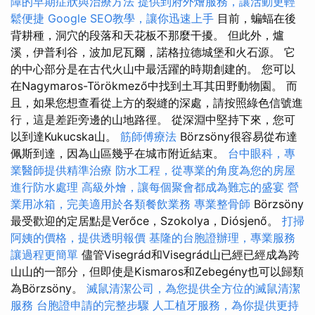
障的早期症狀與治療方法
提供到府外燴服務，讓活動更輕
鬆便捷
Google SEO教學，讓你迅速上手
目前，蝙蝠在後
背耕種，洞穴的段落和天花板不那麼干擾。 但此外，爐
溪，伊普利谷，波加尼瓦爾，諾格拉德城堡和火石源。 它
的中心部分是在古代火山中最活躍的時期創建的。 您可以
在Nagymaros-Törökmező中找到土耳其田野動物園。 而
且，如果您想查看從上方的裂縫的深處，請按照綠色信號進
行，這是差距旁邊的山地路徑。 從深淵中堅持下來，您可
以到達Kukucska山。
筋師傅療法
Börzsöny很容易從布達
佩斯到達，因為山區幾乎在城市附近結束。
台中眼科，專
業醫師提供精準治療
防水工程，從專業的角度為您的房屋
進行防水處理
高級外燴，讓每個聚會都成為難忘的盛宴
營
業用冰箱，完美適用於各類餐飲業務
專業整骨師
Börzsöny
最受歡迎的定居點是Verőce，Szokolya，Diósjenő。
打掃
阿姨的價格，提供透明報價
基隆的台胞證辦理，專業服務
讓過程更簡單
儘管Visegrád和Visegrád山已經已經成為跨
山山的一部分，但即使是Kismaros和Zebegény也可以歸類
為Börzsöny。
滅鼠清潔公司，為您提供全方位的滅鼠清潔
服務
台胞證申請的完整步驟
人工植牙服務，為你提供更持