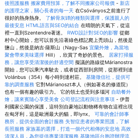
後照護服務
搬家費用預算，了解不同搬家公司報價
-
新店
的護理之家，關心長者的每一天
在Csóványos之前進行了
很好的熱身熱身。
了解骨灰罈的種類與選擇，保護親人的
最後安息
HTML語言與SEO的結合
在晴朗的天氣下，從這
裡一直到Szentendre著迷。
RWD設計對SEO的影響
從鄉
村中心開始，您可以首先沿著綠色標記爬上禿頭山，然後是
鹽山，然後是納吉·薩斯山（Nagy-Sas
宜蘭外燴，為當地
聚會帶來美味選擇
Hill），欣賞了奇妙的景色。
居家打掃服
務，讓您享受清潔後的舒適空間
擬議的路線從Márianostra
開始，您可以乘汽車駛去，或者從西部到房間，從那裡到達
Volánbus（354）每小時到達村莊。
基隆徵信社，提供可
靠的調查服務
它對Márianoszt本人（例如著名的修道院）
也有一個有趣的吸引力。 它的領土也受到多瑙河
自助餐外
燴，讓來賓隨心享受美食
公司登記流程與注意事項
- 伊普
利國家公園的保護，這特別自豪地以動物稀有物在這裡出現
在匈牙利，這是歐洲最大的貓，即lynx。
可靠的會計師事
務所，提供全面的會計服務
失智症患者的專業照護，了解
長照服務
家族墓的選擇，打造一個代代相傳的安息地
高效
清潔人員，為您提供專業清潔服務
基隆地區台胞證辦理流