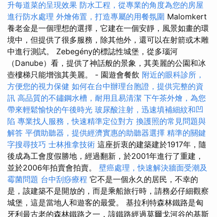
升每道菜的呈現效果
防水工程，從專業的角度為您的房屋
進行防水處理
外燴佈置，打造專屬的用餐氛圍
Malomkert
養老金是一個理想的選擇，它建在一個安靜，風景如畫的環
境中，但提供了很多服務，除其他外，還可以在射箭或木雕
中進行測試。 Zebegény的標誌性城堡，從多瑙河
（Danube）看，提供了神話般的景象，其美麗的公園和冰
壺樓梯只能增強其美麗。 - 園遊會餐飲
附近的眼科診所，
方便您的視力保健
如何在台中辦理台胞證，提供完整的資
訊
高品質的不鏽鋼水槽，耐用且易清潔
下午茶外燴，為您
帶來輕鬆愉快的午後時光
玻尿酸注射，迅速填補細紋和凹
陷
專業找人服務，快速精準定位對方
換護照的常見問題與
解答
平價助聽器，提供經濟實惠的助聽器選擇
精準的關鍵
字搜尋技巧
士林推拿技術
這座折衷的建築建於1917年，隨
後成為工會度假勝地，經過翻新，於2001年進行了重建，
並於2006年拍賣會拍賣。
壁癌處理，快速解決牆面受潮及
霉菌問題
台中刮痧療程
它不是一個永久的居民，不幸的
是，該建築不是開放的，而是乘船旅行時，請務必仔細觀察
城堡，這是當地人和遊客的最愛。 基拉利特森林鐵路是匈
牙利最古老的森林鐵路之一，該鐵路經過莫爾戈河谷的基斯