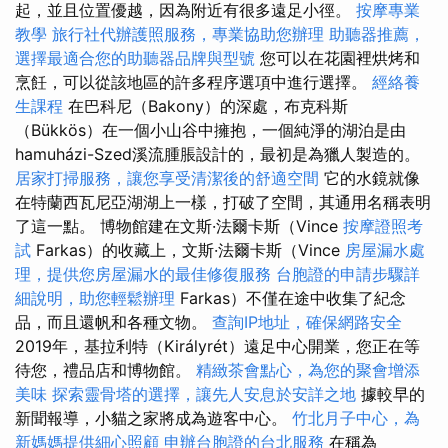
起，並且位置優越，因為附近有很多遠足小徑。
按摩專業
教學
旅行社代辦護照服務，專業協助您辦理
助聽器推薦，
選擇最適合您的助聽器品牌與型號
您可以在花園裡烘烤和
烹飪，可以從該地區的許多程序選項中進行選擇。
經絡養
生課程
在巴科尼（Bakony）的深處，布克科斯
（Bükkös）在一個小山谷中擁抱，一個純淨的湖泊是由
hamuházi-Szed溪流腫脹設計的，最初是為獵人製造的。
居家打掃服務，讓您享受清潔後的舒適空間
它的水鏡就像
在特蘭西瓦尼亞湖湖上一樣，打破了空間，其通用名稱表明
了這一點。 博物館建在文斯·法爾卡斯（Vince
按摩證照考
試
Farkas）的收藏上，文斯·法爾卡斯（Vince
房屋漏水處
理，提供您房屋漏水的最佳修復服務
台胞證的申請步驟詳
細說明，助您輕鬆辦理
Farkas）不僅在途中收集了紀念
品，而且還帆和各種文物。
查詢IP地址，確保網路安全
2019年，基拉利特（Királyrét）遠足中心開業，您正在等
待您，禮品店和博物館。
精緻茶會點心，為您的聚會增添
美味
探索靈骨塔的選擇，讓先人安息於安詳之地
據較早的
新聞報導，小貓之家將成為遊客中心。
竹北月子中心，為
新媽媽提供細心照顧
申辦台胞證的台北服務
在稱為