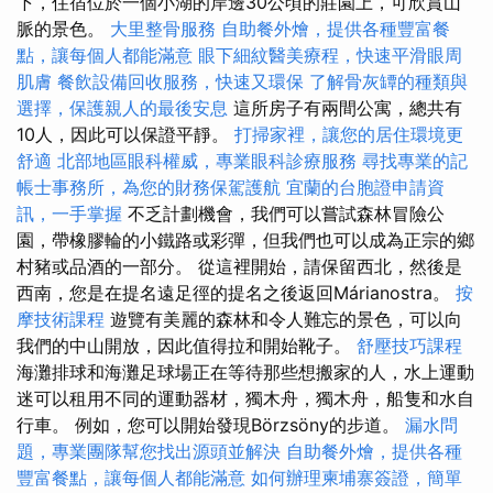
下，住宿位於一個小湖的岸邊30公頃的莊園上，可欣賞山
脈的景色。
大里整骨服務
自助餐外燴，提供各種豐富餐
點，讓每個人都能滿意
眼下細紋醫美療程，快速平滑眼周
肌膚
餐飲設備回收服務，快速又環保
了解骨灰罈的種類與
選擇，保護親人的最後安息
這所房子有兩間公寓，總共有
10人，因此可以保證平靜。
打掃家裡，讓您的居住環境更
舒適
北部地區眼科權威，專業眼科診療服務
尋找專業的記
帳士事務所，為您的財務保駕護航
宜蘭的台胞證申請資
訊，一手掌握
不乏計劃機會，我們可以嘗試森林冒險公
園，帶橡膠輪的小鐵路或彩彈，但我們也可以成為正宗的鄉
村豬或品酒的一部分。 從這裡開始，請保留西北，然後是
西南，您是在提名遠足徑的提名之後返回Márianostra。
按
摩技術課程
遊覽有美麗的森林和令人難忘的景色，可以向
我們的中山開放，因此值得拉和開始靴子。
舒壓技巧課程
海灘排球和海灘足球場正在等待那些想搬家的人，水上運動
迷可以租用不同的運動器材，獨木舟，獨木舟，船隻和水自
行車。 例如，您可以開始發現Börzsöny的步道。
漏水問
題，專業團隊幫您找出源頭並解決
自助餐外燴，提供各種
豐富餐點，讓每個人都能滿意
如何辦理柬埔寨簽證，簡單