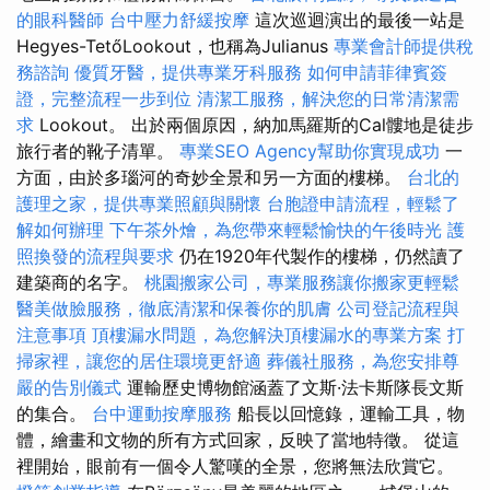
的眼科醫師
台中壓力舒緩按摩
這次巡迴演出的最後一站是
Hegyes-TetőLookout，也稱為Julianus
專業會計師提供稅
務諮詢
優質牙醫，提供專業牙科服務
如何申請菲律賓簽
證，完整流程一步到位
清潔工服務，解決您的日常清潔需
求
Lookout。 出於兩個原因，納加馬羅斯的Cal髏地是徒步
旅行者的靴子清單。
專業SEO Agency幫助你實現成功
一
方面，由於多瑙河的奇妙全景和另一方面的樓梯。
台北的
護理之家，提供專業照顧與關懷
台胞證申請流程，輕鬆了
解如何辦理
下午茶外燴，為您帶來輕鬆愉快的午後時光
護
照換發的流程與要求
仍在1920年代製作的樓梯，仍然讀了
建築商的名字。
桃園搬家公司，專業服務讓你搬家更輕鬆
醫美做臉服務，徹底清潔和保養你的肌膚
公司登記流程與
注意事項
頂樓漏水問題，為您解決頂樓漏水的專業方案
打
掃家裡，讓您的居住環境更舒適
葬儀社服務，為您安排尊
嚴的告別儀式
運輸歷史博物館涵蓋了文斯·法卡斯隊長文斯
的集合。
台中運動按摩服務
船長以回憶錄，運輸工具，物
體，繪畫和文物的所有方式回家，反映了當地特徵。 從這
裡開始，眼前有一個令人驚嘆的全景，您將無法欣賞它。