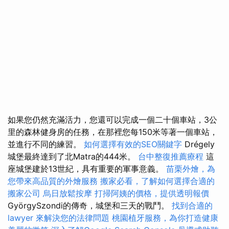
如果您仍然充滿活力，您還可以完成一個二十個車站，3公
里的森林健身房的任務，在那裡您每150米等著一個車站，
並進行不同的練習。
如何選擇有效的SEO關鍵字
Drégely
城堡最終達到了北Matra的444米。
台中整復推薦療程
這
座城堡建於13世紀，具有重要的軍事意義。
苗栗外燴，為
您帶來高品質的外燴服務
搬家必看，了解如何選擇合適的
搬家公司
烏日放鬆按摩
打掃阿姨的價格，提供透明報價
GyörgySzondi的傳奇，城堡和三天的戰鬥。
找到合適的
lawyer 來解決您的法律問題
桃園植牙服務，為你打造健康