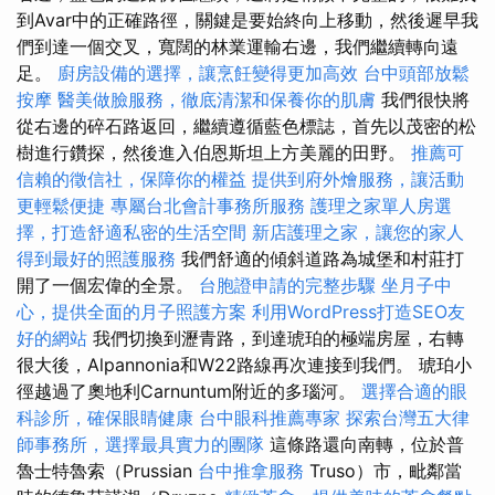
到Avar中的正確路徑，關鍵是要始終向上移動，然後遲早我
們到達一個交叉，寬闊的林業運輸右邊，我們繼續轉向遠
足。
廚房設備的選擇，讓烹飪變得更加高效
台中頭部放鬆
按摩
醫美做臉服務，徹底清潔和保養你的肌膚
我們很快將
從右邊的碎石路返回，繼續遵循藍色標誌，首先以茂密的松
樹進行鑽探，然後進入伯恩斯坦上方美麗的田野。
推薦可
信賴的徵信社，保障你的權益
提供到府外燴服務，讓活動
更輕鬆便捷
專屬台北會計事務所服務
護理之家單人房選
擇，打造舒適私密的生活空間
新店護理之家，讓您的家人
得到最好的照護服務
我們舒適的傾斜道路為城堡和村莊打
開了一個宏偉的全景。
台胞證申請的完整步驟
坐月子中
心，提供全面的月子照護方案
利用WordPress打造SEO友
好的網站
我們切換到瀝青路，到達琥珀的極端房屋，右轉
很大後，Alpannonia和W22路線再次連接到我們。 琥珀小
徑越過了奧地利Carnuntum附近的多瑙河。
選擇合適的眼
科診所，確保眼睛健康
台中眼科推薦專家
探索台灣五大律
師事務所，選擇最具實力的團隊
這條路還向南轉，位於普
魯士特魯索（Prussian
台中推拿服務
Truso）市，毗鄰當