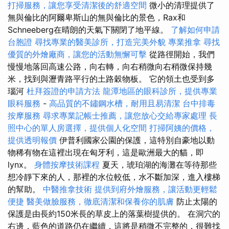
打掃服務，讓您享受清潔後的舒適空間
微小的清理提供了
無與倫比的阿爾卑斯山的無與倫比的景色，Rax和
Schneeberg在晴朗的天氣下關閉了地平線。
了解如何申請
台胞證
尋找專業的醫美診所，打造完美外貌
專業推拿
尋找
優質的外燴廠商，讓您的活動無懈可擊
從路徑開始，我們
慢慢地落回高速公路，向右轉，向右稍微向右稍微保持幾
米，找到與瀝青路平行的土路穀物板。 它的領土也受到多
瑙河
杜拜簽證的申請方法
龍潭地區的眼科診所，提供專業
眼科服務
-
高品質的不鏽鋼水槽，耐用且易清潔
台中排毒
按摩服務
尋求專業記帳士推薦，讓您放心交給專家處理
長
照中心的單人房選擇，提供個人化空間
打掃阿姨的價格，
提供透明報價
伊普利國家公園的保護，這特別自豪地以動
物稀有物在這裡出現在匈牙利，這是歐洲最大的貓，即
lynx。
身體按摩技術課程
夏天，琥珀湖的海灘在等待那些
想冷靜下來的人，那裡的水位較低，水不斷加深，進入樓梯
的幫助。
中醫推拿技術
提供到府外燴服務，讓活動更輕鬆
便捷
醫美做臉服務，徹底清潔和保養你的肌膚
防止太陽的
保護是由長約150米長的草皮上的落葉樹提供的。 在洞穴的
右邊，藍色的道路仍在繼續，這將是稍微不完整的，很難找