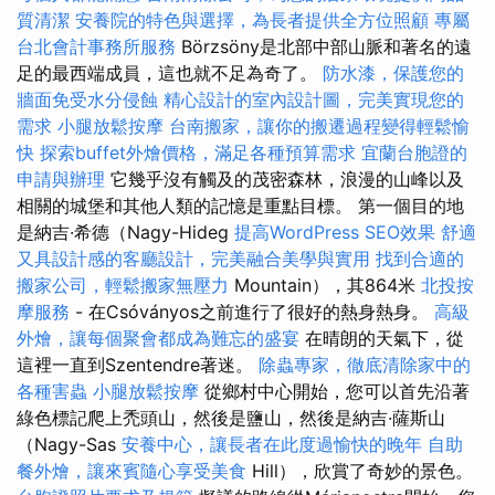
質清潔
安養院的特色與選擇，為長者提供全方位照顧
專屬
台北會計事務所服務
Börzsöny是北部中部山脈和著名的遠
足的最西端成員，這也就不足為奇了。
防水漆，保護您的
牆面免受水分侵蝕
精心設計的室內設計圖，完美實現您的
需求
小腿放鬆按摩
台南搬家，讓你的搬遷過程變得輕鬆愉
快
探索buffet外燴價格，滿足各種預算需求
宜蘭台胞證的
申請與辦理
它幾乎沒有觸及的茂密森林，浪漫的山峰以及
相關的城堡和其他人類的記憶是重點目標。 第一個目的地
是納吉·希德（Nagy-Hideg
提高WordPress SEO效果
舒適
又具設計感的客廳設計，完美融合美學與實用
找到合適的
搬家公司，輕鬆搬家無壓力
Mountain），其864米
北投按
摩服務
- 在Csóványos之前進行了很好的熱身熱身。
高級
外燴，讓每個聚會都成為難忘的盛宴
在晴朗的天氣下，從
這裡一直到Szentendre著迷。
除蟲專家，徹底清除家中的
各種害蟲
小腿放鬆按摩
從鄉村中心開始，您可以首先沿著
綠色標記爬上禿頭山，然後是鹽山，然後是納吉·薩斯山
（Nagy-Sas
安養中心，讓長者在此度過愉快的晚年
自助
餐外燴，讓來賓隨心享受美食
Hill），欣賞了奇妙的景色。