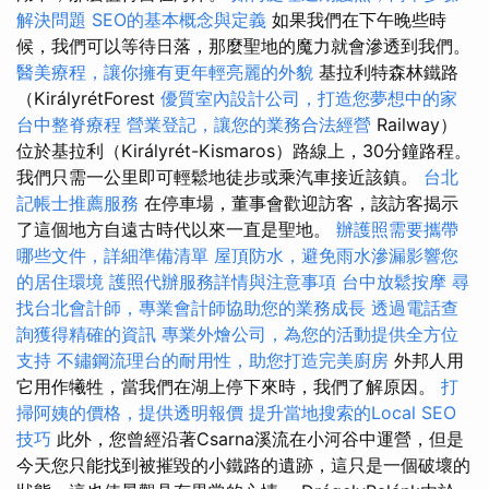
解決問題
SEO的基本概念與定義
如果我們在下午晚些時
候，我們可以等待日落，那麼聖地的魔力就會滲透到我們。
醫美療程，讓你擁有更年輕亮麗的外貌
基拉利特森林鐵路
（KirályrétForest
優質室內設計公司，打造您夢想中的家
台中整脊療程
營業登記，讓您的業務合法經營
Railway）
位於基拉利（Királyrét-Kismaros）路線上，30分鐘路程。
我們只需一公里即可輕鬆地徒步或乘汽車接近該鎮。
台北
記帳士推薦服務
在停車場，董事會歡迎訪客，該訪客揭示
了這個地方自遠古時代以來一直是聖地。
辦護照需要攜帶
哪些文件，詳細準備清單
屋頂防水，避免雨水滲漏影響您
的居住環境
護照代辦服務詳情與注意事項
台中放鬆按摩
尋
找台北會計師，專業會計師協助您的業務成長
透過電話查
詢獲得精確的資訊
專業外燴公司，為您的活動提供全方位
支持
不鏽鋼流理台的耐用性，助您打造完美廚房
外邦人用
它用作犧牲，當我們在湖上停下來時，我們了解原因。
打
掃阿姨的價格，提供透明報價
提升當地搜索的Local SEO
技巧
此外，您曾經沿著Csarna溪流在小河谷中運營，但是
今天您只能找到被摧毀的小鐵路的遺跡，這只是一個破壞的