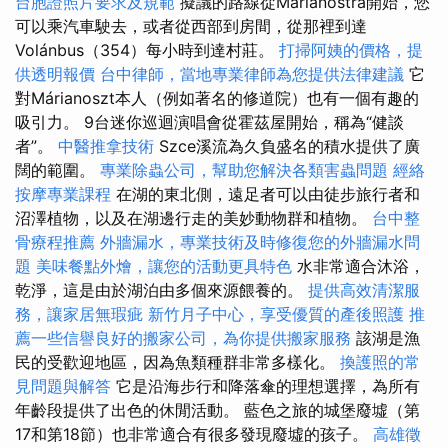
台胞證照片要求及規範
擬議的路線從Márianostra開始，您
可以乘汽車駛去，或者從西部到房間，從那裡到達
Volánbus（354）每小時到達村莊。
打掃阿姨的價格，提
供透明報價
台中律師，當地專業律師為您提供法律建議
它
對Márianoszt本人（例如著名的修道院）也有一個有趣的
吸引力。 9台迷你巡迴演唱會從霍茲屋開始，稱為“健談
者”。
中醫推拿技術
Szce溪流為久負盛名的積水提供了廣
闊的範圍。
專業除蟲公司，幫助您解決各類害蟲問題
經絡
按摩專業課程
在湖的東北側，遠足者可以由徒步旅行者和
沼澤植物，以及在湖邊行走的美妙動物群和植物。
台中整
骨療程推薦
外牆漏水，專業技術及時修復您的外牆漏水問
題
美味餐點外燴，讓您的活動更具特色
水非常適合沐浴，
乾淨，這是由於湖泊由多個來源餵養的。
提供高效清潔服
務，讓家居無瑕疵
新竹月子中心，享受優質的產後照護
推
薦一些信譽良好的搬家公司，為你提供搬家服務
該湖是漁
民的受歡迎地區，因為魚類種群非常多樣化。
換護照的常
見問題與解答
它是沿海步行和降落傘的理想選擇，為所有
年齡段提供了出色的休閒活動。 藍色之旅的城堡廢墟（第
17和第18節）也非常適合有很多發現廢墟的孩子。
高雄徵