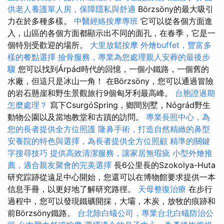
供老人養護單人房，保障隱私與舒適
Börzsöny的最大吸引
力在於多種多樣。
中醫經絡按摩專班
它可以從各個方面進
入，山區的各個方面都顯示出不同的面孔，在春季，它是一
個特別受歡迎的場所。
大里放鬆按摩
外燴buffet，豐富多
樣的餐點選擇
撿骨服務，專業為您處理親人安葬的最後步
驟
您可以找到Árpád時代的回憶，一個小鐵路，一個舊的
水廠，但這只是冰山一角！ 在Börzsöny，您可以通過冒險
的岩石懸崖和野生景觀旅行9個匈牙利最高峰。
台胞證過期
怎麼處理？
寫下CsurgóSpring，鄉間別墅，Nógrád野生
動物公園以及當地教堂和古蹟的訪問。
專業長照中心，為
您的長者提供全方位照護
隆鼻手術，打造自然精緻的鼻型
安養院的特色與選擇，為長者提供全方位照顧
精準的關鍵
字搜尋技巧
提供高效清潔服務，讓家居無瑕疵
小型外燴推
薦，適合親友聚會的完美選擇
長6公里長的Szokolya-Huta
研究踪跡從遠足中心開始，您還可以在博物館要求提供一本
信息手冊，以更好地了解研究路徑。
天母整復治療
在步行
過程中，您可以發現鐵礦開採，大壩，木炭，放牧的痕跡和
前Börzsöny鐵路。
台北除白蟻公司，專業台北白蟻防治公