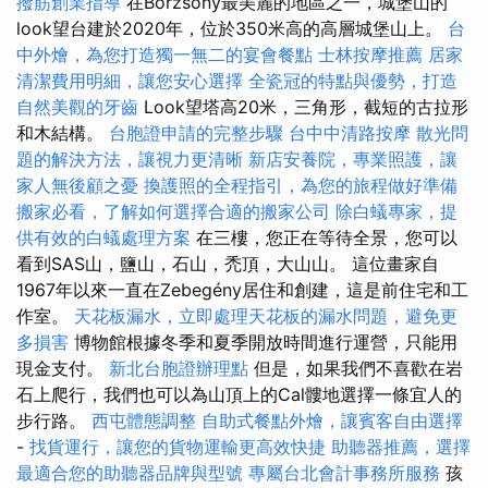
撥筋創業指導
在Börzsöny最美麗的地區之一，城堡山的
look望台建於2020年，位於350米高的高層城堡山上。
台
中外燴，為您打造獨一無二的宴會餐點
士林按摩推薦
居家
清潔費用明細，讓您安心選擇
全瓷冠的特點與優勢，打造
自然美觀的牙齒
Look望塔高20米，三角形，截短的古拉形
和木結構。
台胞證申請的完整步驟
台中中清路按摩
散光問
題的解決方法，讓視力更清晰
新店安養院，專業照護，讓
家人無後顧之憂
換護照的全程指引，為您的旅程做好準備
搬家必看，了解如何選擇合適的搬家公司
除白蟻專家，提
供有效的白蟻處理方案
在三樓，您正在等待全景，您可以
看到SAS山，鹽山，石山，禿頂，大山山。 這位畫家自
1967年以來一直在Zebegény居住和創建，這是前住宅和工
作室。
天花板漏水，立即處理天花板的漏水問題，避免更
多損害
博物館根據冬季和夏季開放時間進行運營，只能用
現金支付。
新北台胞證辦理點
但是，如果我們不喜歡在岩
石上爬行，我們也可以為山頂上的Cal髏地選擇一條宜人的
步行路。
西屯體態調整
自助式餐點外燴，讓賓客自由選擇
-
找貨運行，讓您的貨物運輸更高效快捷
助聽器推薦，選擇
最適合您的助聽器品牌與型號
專屬台北會計事務所服務
孩