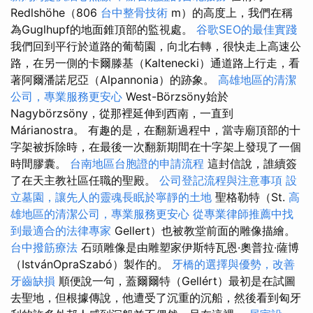
Redlshöhe（806
台中整骨技術
m）的高度上，我們在稱
為Guglhupf的地面錐頂部的監視處。
谷歌SEO的最佳實踐
我們回到平行於道路的葡萄園，向北右轉，很快走上高速公
路，在另一側的卡爾滕基（Kaltenecki）通道路上行走，看
著阿爾潘諾尼亞（Alpannonia）的跡象。
高雄地區的清潔
公司，專業服務更安心
West-Börzsöny始於
Nagybörzsöny，從那裡延伸到西南，一直到
Márianostra。 有趣的是，在翻新過程中，當寺廟頂部的十
字架被拆除時，在最後一次翻新期間在十字架上發現了一個
時間膠囊。
台南地區台胞證的申請流程
這封信說，誰續簽
了在天主教社區任職的聖殿。
公司登記流程與注意事項
設
立墓園，讓先人的靈魂長眠於寧靜的土地
聖格勒特（St.
高
雄地區的清潔公司，專業服務更安心
從專業律師推薦中找
到最適合的法律專家
Gellert）也被教堂前面的雕像描繪。
台中撥筋療法
石頭雕像是由雕塑家伊斯特瓦恩·奧普拉·薩博
（IstvánOpraSzabó）製作的。
牙橋的選擇與優勢，改善
牙齒缺損
順便說一句，蓋爾爾特（Gellért）最初是在試圖
去聖地，但根據傳說，他遭受了沉重的沉船，然後看到匈牙