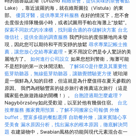
時的德魯茲諾湖（Druzno
精緻茶會，提供美味的茶會餐點
Lake），靠近波羅的海，就在維斯圖拉（Vistula）的東
部。
優質牙醫，提供專業牙科服務
在好的情況下，您不會
去度假去排隊幾個小時，或者試圖用手帕在海灘上“放鬆”。
探索不同款式的冷凍櫃，找到最合適的存儲解決方案
台北
徵信社，提供全面的調查服務
我們列出的度假勝地尚未發
現，因此您可以期待和平而安靜的放鬆
尋求專業記帳士推
薦，讓您放心交給專家處理
- 更不用說它們是令人驚訝的美
麗地方了。
如何進行公司設立
如果您想到警衛，海灘可能
不是想到的第一次休閒活動。
了解SEO是什麼及其重要性
藍芽助聽器，無線藍芽助聽器，讓聽覺體驗更方便
琥珀湖
是一個鮮為人知的目標，但這就是為什麼值得在夏天參觀的
原因。 我們為經驗豐富的徒步旅行者推薦這次旅行（這是
國家藍色旅遊路線的開機！）。
台胞證過期怎麼處理？
Nagybörzsöny如此受歡迎，以至於他有幾個住宿。
台北
按摩服務
搬家費用預算，了解不同搬家公司報價
外燴
buffet，豐富多樣的餐點選擇
自助餐外燴，讓來賓隨心享
受美食
漏水原因分析，找出漏水的根本原因，徹底解決問
題
在建築物中，Swabian風格的功能與現代元素混合在一