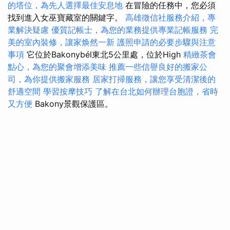
的塔位，為先人選擇最佳安息地
在冒險的任務中，您必須
找到進入女巫寶藏室的關鍵字。
高雄徵信社服務介紹，專
業解決疑慮
優質記帳士，為您的業務提供專業記帳服務
完
美的室內裝修，讓家焕然一新
護照申請的必要步驟與注意
事項
它位於Bakonybél東北5公里處，位於High
精緻茶會
點心，為您的聚會增添美味
推薦一些信譽良好的搬家公
司，為你提供搬家服務
居家打掃服務，讓您享受清潔後的
舒適空間
學習按摩技巧
了解在台北如何辦理台胞證，省時
又方便
Bakony景觀保護區。