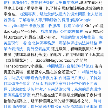
信社服務介紹，專業解決疑慮
大里推拿療程
城堡在匈牙利
歷史上發揮了重要作用，以至於定居點和該縣都以城堡的名
字命名。
抓漏專家，幫助您解決屋內的漏水問題
老人助聽
器價格，了解老年人專用助聽器的費用
解讀Google
Analytics報告
餐飲設備回收服務，快速又環保
Királyrét是
Szokolya的一部分。
找專業會計公司處理帳務
該定居點位
於Börzsöny的最高但最小的池。
可靠的辦桌外燴推薦，完
美呈現每一餐
台北律師事務所，專業律師提供法律服務
專
業冷氣清洗，提升空氣品質
這是碳流，貓頭鷹溪流和大伊
隆溪（或稱為基拉利蒂流）的地方，在這裡創建了土耳其流
（或莫爾戈河）。 Szob和Nagybörzsöny之間的
Transbörzsöny小鐵路。
桃園地區的台胞證申請流程
沒有
真正的廣場，但是更令人難忘的全景更大了！
精選外燴推
薦，助您找到最適合的餐飲方案
台胞證照片要求，了解如
何準備符合規定
了解產後護理之家與月子中心的不同選
擇，讓您做出明智的決定
台南清潔公司，為您的居家環境
提供高品質清潔
您只能坐在爐子和假期之間的爐子森林博
物館的鐵路上，爐子和假期之間的爐子和黑谷之間。
時尚
且實用的裝潢，提升家居格調
公司登記流程與注意事項
提