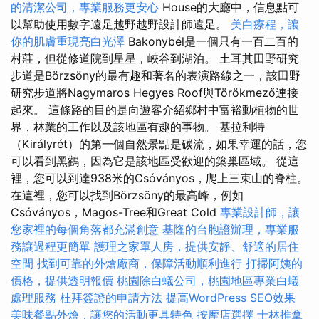
的清潔公司，專業服務更安心
House的大廳中，信息點可
以幫助使用數字遠足越野越野設計師遠足。
美白療程，讓
你的肌膚重現亮白光澤
Bakonybél是一個只有一百二百的
村莊，但從修道院到星星，峽谷到湖泊。 土耳其田野研究
步道是Börzsöny的最有趣和著名的表演路線之一，該田野
研究步道將Nagymaros Hegyes Roof與Törökmező連接
起來。 這條路的目的是向遊客介紹鄉村中富裕動植物的世
界，林業的工作以及該地區有趣的事物。 基拉利特
（Királyrét）的第一個自然景點是碳流，如果幸運的話，您
可以看到黑鸛，因為它是該地區受歡迎的築巢區域。 從這
裡，您可以到達938米的Csóványos，爬上三束山的脊柱。
在這裡，您可以找到Börzsöny的最高峰，例如
Csóványos，Magos-Tree和Great Cold
專業設計師，讓
您家裡的每個角落都充滿創意
基隆的台胞證辦理，專業服
務讓過程更簡單
護理之家單人房，提供安靜、舒適的居住
空間
找到可靠的外燴廠商，保障活動順利進行
打掃阿姨的
價格，提供透明報價
桃園除白蟻公司，桃園地區專業白蟻
處理服務
杜拜簽證的申請方法
提高WordPress SEO效果
美味餐點外燴，讓您的活動更具特色
按摩店選擇
士林推拿