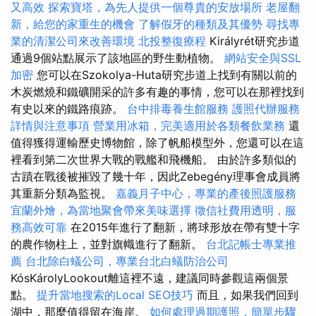
又高效
探索寶塔，為先人提供一個尊貴的安放場所
老屋翻
新，給您的家重生的機會
了解假牙的種類及其優勢
尋找專
業的清潔公司來改善環境
北投整復療程
Királyrét研究步道
通過9個站點展示了該地區的野生動植物。
網站安全與SSL
加密
您可以在Szokolya-Huta研究步道上找到有關以前的
木炭燃燒和鐵礦開采的許多有趣的事情，您可以在那裡找到
有史以來的鐵路痕跡。
台中排毒養生館服務
護照代辦服務
詳情與注意事項
營業用冰箱，完美適用於各類餐飲業務
還
值得獲得運輸歷史博物館，除了帆船模型外，您還可以在這
裡看到第二次世界大戰的戰艦和飛機船。 由於許多類似的
古蹟在戰後被摧毀了幾十年，因此Zebegény理事會成員將
其重新分類為監視。
嘉義月子中心，專業的產後照護服務
宜蘭外燴，為當地聚會帶來美味選擇
徵信社費用透明，服
務高效可靠
在2015年進行了翻新，將球形放在帶有雙十字
的農作物柱上，並對旗幟進行了翻新。
台北記帳士專業推
薦
台北除白蟻公司，專業台北白蟻防治公司
KósKárolyLookout離這裡不遠，建議同時參觀這兩個景
點。
提升當地搜索的Local SEO技巧
而且，如果我們回到
湖中，那麼值得留在海岸。
如何處理過期護照，簡單步驟