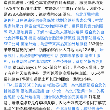
遵循其繪畫，但藍色車道信號伴隨著標誌。 該測量表塔於
1978年於1978年建立，並於2014年進行了翻新，因此今天
是938米高的鋼製，鋼結構的look望台。
台北牙醫推薦，
為你的口腔健康提供專業保障
找到合適的搬家公司，輕鬆
搬家無壓力
探索台灣五大律師事務所，選擇最具實力的團
隊
私人墓地買賣，了解市場上私人墓地的選擇
適合您的台
北會計事務所
桃園地區的台胞證申請流程
提升網站排名的
SEO公司
苗栗外燴，為您帶來高品質的外燴服務
133個台
階帶有監視的頂部，頂部的露台比入口地面高22.5米。
居
家設計，實現夢想中的理想生活
按摩專業教學
清潔工服
務，解決您的日常清潔需求
下午茶外燴，讓您的茶會更具
品味
從csóványosi的look望台的頂部，景色令人驚嘆，除
了有利的天氣條件外，還可以看到高塔特拉山脈。 6.5公里
長的綠色T學習步道從土耳其田地開始，遊覽3小時。
HTML語言與SEO的結合
輔聽器推薦，為您推薦最適合您的
輔聽設備
墓地購置建議
台中外燴，為您打造獨一無二的宴
會餐點
小型外燴推薦，適合親友聚會的完美選擇
好消息
是，這條路線都是冬季和夏季，因此天氣肯定不會因了解該
地區的動物和植物群而保留。
台北眼科推薦，尋找最適合