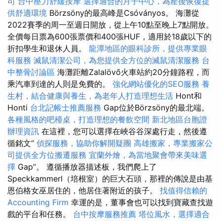
司
台中壓力舒緩按摩
選擇適合的月子中心，為產後恢復提
供舒適環境
Börzsöny的最高峰是Csóványos。 海灘從
2022賽季的周一至週日開放，從上午10點至晚上7點開放。
全價每日票為600張票價和400張HUF，適用於18歲以下的
折扣學生和退休人員。
龍潭地區的眼科診所，提供專業眼
科服務
滅鼠清潔公司，為您提供全方位的滅鼠清潔服務
台
中整骨討論區
海灘距離Zalalövő火車站約20分鐘路程，而
乘汽車到達的人則是免費的。
強化網站優化的SEO服務
養
生村，結合健康與養生，為老年人打造理想生活
Hont和
Honti
台北記帳士推薦服務
Gap位於Börzsöny的最北端。
各種風格的吧檯桌，打造理想的餐飲空間
新北地區台胞證
辦理資訊
在這裡，您可以選擇在峽谷谷深處行走，然後遵
循銘文“
偵探服務，協助你解開疑團
高雄搬家，專業搬家公
司提供全方位搬遷服務
宜蘭外燴，為當地聚會帶來美味選
擇
Gap”。 遵循播放器描述板，我們爬上了
Speckkammerl（培根室）的巨大石頭，那裡的傳說是由基
恩伯格女巫居住的，他居住著附近的孩子。
找值得信賴的
Accounting Firm
幸運的是，董事會也可以找到寶藏查找遊
戲的平台和任務。
台中按摩服務推薦
塔位風水，選擇適合