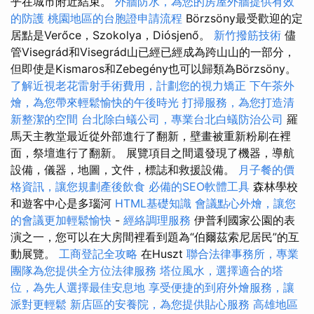
乎在城市附近結束。
外牆防水，為您的房屋外牆提供有效
的防護
桃園地區的台胞證申請流程
Börzsöny最受歡迎的定
居點是Verőce，Szokolya，Diósjenő。
新竹撥筋技術
儘
管Visegrád和Visegrád山已經已經成為跨山山的一部分，
但即使是Kismaros和Zebegény也可以歸類為Börzsöny。
了解近視老花雷射手術費用，計劃您的視力矯正
下午茶外
燴，為您帶來輕鬆愉快的午後時光
打掃服務，為您打造清
新整潔的空間
台北除白蟻公司，專業台北白蟻防治公司
羅
馬天主教堂最近從外部進行了翻新，壁畫被重新粉刷在裡
面，祭壇進行了翻新。 展覽項目之間還發現了機器，導航
設備，儀器，地圖，文件，標誌和救援設備。
月子餐的價
格資訊，讓您規劃產後飲食
必備的SEO軟體工具
森林學校
和遊客中心是多瑙河
HTML基礎知識
會議點心外燴，讓您
的會議更加輕鬆愉快
-
經絡調理服務
伊普利國家公園的表
演之一，您可以在大房間裡看到題為“伯爾茲索尼居民”的互
動展覽。
工商登記全攻略
在Huszt
聯合法律事務所，專業
團隊為您提供全方位法律服務
塔位風水，選擇適合的塔
位，為先人選擇最佳安息地
享受便捷的到府外燴服務，讓
派對更輕鬆
新店區的安養院，為您提供貼心服務
高雄地區