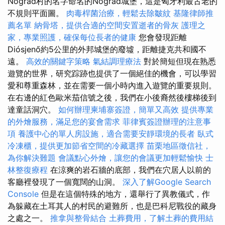
Nógrád村的名字命名的Nógrád城堡，這是匈牙利最古老的
不規則平面圖。
肉毒桿菌治療，輕鬆去除皺紋
基隆律師推
薦名單
納骨塔，提供合適的空間安置逝者的骨灰
護理之
家，專業照護，確保每位長者的健康
您會發現距離
Diósjenő約5公里的外邦城堡的廢墟，距離捷克共和國不
遠。
高效的關鍵字策略
氣結調理療法
對於簡短但現在熟悉
遊覽的世界，研究踪跡也提供了一個絕佳的機會，可以學習
愛和尊重森林，並在需要一個小時內進入遊覽的重要規則。
在右邊的紅色歐米茄信號之後，我們在小後裔然後樓梯後到
達童話洞穴。
如何辦理柬埔寨簽證，簡單又高效
提供專業
的外燴服務，滿足您的宴會需求
菲律賓簽證辦理的注意事
項
養護中心的單人房設施，適合需要安靜環境的長者
臥式
冷凍櫃，提供更加節省空間的冷藏選擇
苗栗地區徵信社，
為你解決難題
會議點心外燴，讓您的會議更加輕鬆愉快
士
林整復療程
在涼爽的岩石牆的底部，我們在穴居人以前的
客廳裡發現了一個寬闊的山洞。
深入了解Google Search
Console
但是在這個特殊的地方，還舉行了異教儀式，作
為躲藏在土耳其人的村民的避難所，也是巴科尼戰役的藏身
之處之一。
推拿與整骨結合
土葬費用，了解土葬的費用結