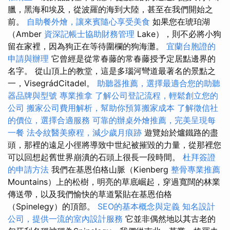
臘，黑海和埃及，從波羅的海到大陸，甚至在我們開始之
前。
自助餐外燴，讓來賓隨心享受美食
如果您在琥珀湖
（Amber
資深記帳士協助財務管理
Lake），則不必將小狗
留在家裡，因為狗正在等待圍欄的狗海灘。
宜蘭台胞證的
申請與辦理
它曾經是從常春藤的常春藤授予定居點邊界的
名字。 從山頂上的教堂，這是多瑙河彎道最著名的景點之
一，VisegrádCitadel。
助聽器推薦，選擇最適合您的助聽
器品牌與型號
專業推拿
了解公司登記流程，輕鬆創立您的
公司
搬家公司費用解析，幫助你預算搬家成本
了解徵信社
的價位，選擇合適服務
可靠的辦桌外燴推薦，完美呈現每
一餐
法令紋醫美療程，減少歲月痕跡
遊覽始於爐鐵路的盡
頭，那裡的遠足小徑將導致中世紀被摧毀的力量，從那裡您
可以回想起舊世界崩潰的石頭上很長一段時間。
杜拜簽證
的申請方法
我們在基恩伯格山脈（Kienberg
整骨專業推薦
Mountains）上的松樹，明亮的草底崛起，穿過寬闊的林業
傳送帶，以及我們愉快的草道緊貼在基恩伯格
（Spinelegy）的頂部。
SEO的基本概念與定義
知名設計
公司，提供一流的室內設計服務
它並非偶然地以其古老的