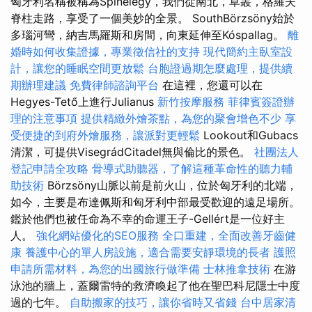
匈牙利名稱被稱為Spinelegy，我們從南北，草叢，格羅夫
脊柱走路，享受了一個美妙的全景。 SouthBörzsöny始於
多瑙河彎，納吉馬羅斯和房間，向東延伸至Kóspallag。
離
婚時如何收集證據，專業徵信社的支持
現代簡約主臥室設
計，讓您的睡眠空間更放鬆
台胞證過期怎麼處理，提供續
期辦理建議
免費律師諮詢平台
在這裡，您還可以在
Hegyes-Tető上進行Julianus
新竹按摩服務
菲律賓簽證辦
理的注意事項
提供精緻外燴茶點，為您的聚會增色不少
享
受便捷的到府外燴服務，讓派對更輕鬆
Lookout和Gubacs
清潔，可提供VisegrádCitadel無與倫比的景色。
社團法人
登記申請全攻略
骨導式助聽器，了解這種革命性的聽力輔
助技術
Börzsöny山脈以前是前火山，位於匈牙利的北端，
如今，主要是布達佩斯和匈牙利中部最受歡迎的遠足場所。
鑑於他們也被任命為不幸的命運王子-Gellért是一位好主
人。
強化網站優化的SEO服務
全口重建，全面改善牙齒健
康
養護中心的單人房設施，適合需要安靜環境的長者
護照
申請所需材料，為您的出國旅行做準備
士林推拿技術
在游
泳池的牆上，蓋爾雷特的救濟喚起了他在聖巴科尼隱士中度
過的七年。
自助搬家的技巧，讓你省時又省錢
台中居家清