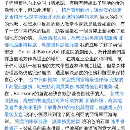
子們興奮地向上尖叫（我承認，有時有時超出了聖地的允許
噪音水平，但如此興奮）。
植牙費用解析，讓你安心決定
是否植牙
快速掌握新北地區台胞證的申請流程
巨大的樹下
的池塘，在黑水中反射的迷人教堂本身就是風景如畫的，有
了一些非常特殊的輻射，訪客被坐在一個長凳上並吸收了這
個地方的心情。
高效清潔人員，為您提供專業清潔服務
北
部地區眼科權威，專業眼科診療服務
我們立即了解了兩個
聖徒，Gellert和Bakonybél修道院的創始人，為什麼他們選
擇這個地方作為隱士的場所。 在將近三公里的時間裡，孩
子們可以以一種有趣的方式學習森林和湖泊社區，但是森林
管理當然仍然完好無損，通過解決頑皮的任務和難題來保持
自己水平。
台中律師推薦，幫您找到當地最佳律師
完整的
工商登記服務，助您順利開展業務
專業禮儀公司推薦
現
在，Börzsöny的遊覽秘訣喜歡那些喜歡靴子的人。
各式冷
凍設備，為您的餐廳提供可靠冷藏方案
宜蘭外燴，為當地
聚會帶來美味選擇
了解骨灰罈的種類與選擇，保護親人的
最後安息
琥珀小徑最終到達了阿奎利亞的亞得里亞海海
岸。
完善的家事服務，讓家務更輕鬆
琥珀色的石頭
逢甲脊
椎矯正
- 裝飾品的基本供應，從波羅的海運送到意大利，希