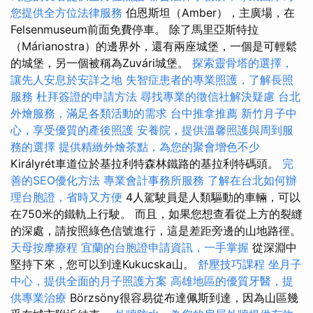
您提供全方位法律服務
伯恩斯坦（Amber），主廣場，在
Felsenmuseum前面免費停車。 除了馬里亞斯特拉
（Márianostra）的邊界外，還有兩座城堡，一個是可輕鬆
的城堡，另一個被稱為Zuvári城堡。
探索靈骨塔的選擇，
讓先人安息於安詳之地
失智症患者的專業照護，了解長照
服務
杜拜簽證的申請方法
尋找專業的徵信社解決疑慮
台北
外燴服務，滿足各類活動的需求
台中推拿推薦
新竹月子中
心，享受優質的產後照護
安養院，提供溫馨照護與周到服
務的選擇
提供精緻外燴茶點，為您的聚會增色不少
Királyrét車道位於基拉利特森林鐵路的基拉利特碼頭。
完
善的SEO優化方法
專業會計事務所服務
了解在台北如何辦
理台胞證，省時又方便
4人駕駛員是人類驅動的車輛，可以
在750米的鐵軌上行駛。 而且，如果您想查看從上方的裂縫
的深處，請按照綠色信號進行，這是差距旁邊的山地路徑。
天母按摩療程
宜蘭的台胞證申請資訊，一手掌握
從深淵中
堅持下來，您可以到達Kukucska山。
舒壓技巧課程
坐月子
中心，提供全面的月子照護方案
高雄地區的優質牙醫，提
供專業治療
Börzsöny很容易從布達佩斯到達，因為山區幾