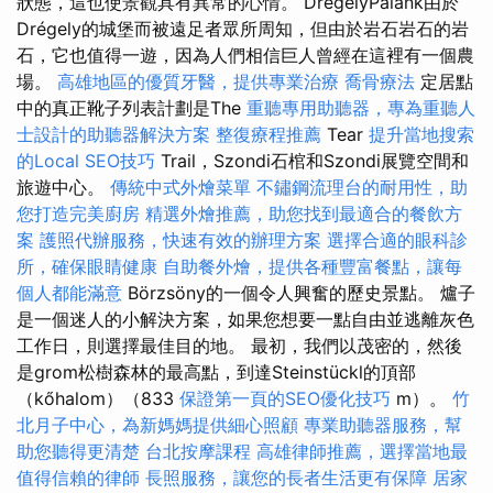
狀態，這也使景觀具有異常的心情。 DrégelyPalánk由於
Drégely的城堡而被遠足者眾所周知，但由於岩石岩石的岩
石，它也值得一遊，因為人們相信巨人曾經在這裡有一個農
場。
高雄地區的優質牙醫，提供專業治療
喬骨療法
定居點
中的真正靴子列表計劃是The
重聽專用助聽器，專為重聽人
士設計的助聽器解決方案
整復療程推薦
Tear
提升當地搜索
的Local SEO技巧
Trail，Szondi石棺和Szondi展覽空間和
旅遊中心。
傳統中式外燴菜單
不鏽鋼流理台的耐用性，助
您打造完美廚房
精選外燴推薦，助您找到最適合的餐飲方
案
護照代辦服務，快速有效的辦理方案
選擇合適的眼科診
所，確保眼睛健康
自助餐外燴，提供各種豐富餐點，讓每
個人都能滿意
Börzsöny的一個令人興奮的歷史景點。 爐子
是一個迷人的小解決方案，如果您想要一點自由並逃離灰色
工作日，則選擇最佳目的地。 最初，我們以茂密的，然後
是grom松樹森林的最高點，到達Steinstückl的頂部
（kőhalom）（833
保證第一頁的SEO優化技巧
m）。
竹
北月子中心，為新媽媽提供細心照顧
專業助聽器服務，幫
助您聽得更清楚
台北按摩課程
高雄律師推薦，選擇當地最
值得信賴的律師
長照服務，讓您的長者生活更有保障
居家