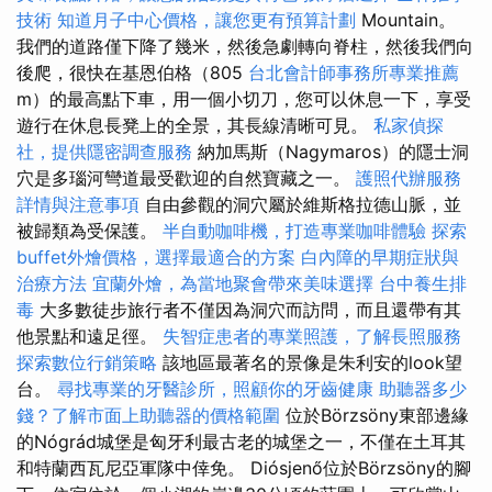
技術
知道月子中心價格，讓您更有預算計劃
Mountain。
我們的道路僅下降了幾米，然後急劇轉向脊柱，然後我們向
後爬，很快在基恩伯格（805
台北會計師事務所專業推薦
m）的最高點下車，用一個小切刀，您可以休息一下，享受
遊行在休息長凳上的全景，其長線清晰可見。
私家偵探
社，提供隱密調查服務
納加馬斯（Nagymaros）的隱士洞
穴是多瑙河彎道最受歡迎的自然寶藏之一。
護照代辦服務
詳情與注意事項
自由參觀的洞穴屬於維斯格拉德山脈，並
被歸類為受保護。
半自動咖啡機，打造專業咖啡體驗
探索
buffet外燴價格，選擇最適合的方案
白內障的早期症狀與
治療方法
宜蘭外燴，為當地聚會帶來美味選擇
台中養生排
毒
大多數徒步旅行者不僅因為洞穴而訪問，而且還帶有其
他景點和遠足徑。
失智症患者的專業照護，了解長照服務
探索數位行銷策略
該地區最著名的景像是朱利安的look望
台。
尋找專業的牙醫診所，照顧你的牙齒健康
助聽器多少
錢？了解市面上助聽器的價格範圍
位於Börzsöny東部邊緣
的Nógrád城堡是匈牙利最古老的城堡之一，不僅在土耳其
和特蘭西瓦尼亞軍隊中倖免。 Diósjenő位於Börzsöny的腳