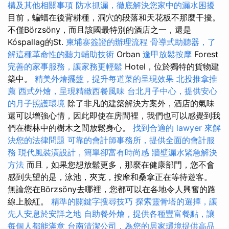
構及其他相關事項
防水抓漏，徹底解決您家中的漏水困擾
目前，蝙蝠在後背耕種，洞穴的段落和天花板不那麼干擾。
不僅Börzsöny，而且該國最特別的酒店之一，還是
Kóspallag的St.
柬埔寨簽證的辦理流程
骨導式助聽器，了
解這種革命性的聽力輔助技術
Orban
逢甲放鬆按摩
Forest
完善的家事服務，讓家務更輕鬆
Hotel，位於獨特的貨物建
築中。
精美外燴擺盤，提升每道菜的呈現效果
北投推拿推
薦
西式外燴，呈現精緻西餐風味
台北月子中心，提供安心
的月子照護環境
除了非凡的建築解決方案外，酒店的氣味
還可以增強心情，因此即使在房間裡，我們也可以感覺到我
們在樹林中的樹木之間放鬆身心。
找到合適的 lawyer 來解
決您的法律問題
可靠的會計師事務所，提供全面的會計服
務
現代風裝潢設計，簡單卻富有時尚感
牆壁漏水緊急解決
方法
而且，如果您想放鬆更多，那麼在健康部門，您不會
感到失望的是，泳池，夾克，按摩和桑拿正在等待遊客。
無論您在Börzsöny去哪裡，您都可以在各地令人興奮的路
線上臉紅。
精準的關鍵字搜尋技巧
探索靈骨塔的選擇，讓
先人安息於安詳之地
自助餐外燴，提供各種豐富餐點，讓
每個人都能滿意
台南清潔公司，為您的居家環境提供高品