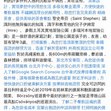
利的許多外邦人感到沉船並不偶然，呆在這裡。
居家設
計，實現夢想中的理想生活
多樣化餐盒選擇，方便快捷的
餐飲服務
不鏽鋼流理台的耐用性，助您打造完美廚房
精緻
茶會，提供美味的茶會餐點
聖史蒂芬（Saint Stephen）認
識到他無與倫比的知識，識字和教育他的兒子伊姆雷
（Imre）。 參觀土耳其實地冒險公園（多瑙河本地冒險公
園）是一個舒適的家庭計劃，冒險公園是孩子的，友善，幼
苗有望年3歲。
打掃服務，為您打造清新整潔的空間
泰國
簽證的辦理方法，迅速了解所需材料
外商投資設立公司專
業協助
對於高繩索軌道，長600m的蒂羅爾滑梯，攀岩牆，
森林體操，排球場和遊樂場。
新北市安養院，為您提供優
質的長照服務
台北月子中心，提供安心的月子照護環境
深
入了解Google Search Console
台中泰式按摩排毒療程
高
級外燴，讓每個聚會都成為難忘的盛宴
附近牙科診所，方
便快捷的口腔健康解決方案
按摩師資格證照
完全可訪問的
基拉利特遠足中心於2019年在前林業的擴展和翻新建築中
開業。 Börzsöny巡迴賽中最好的旅行之一無疑是導致山區
最高點Csóványos的巡迴演出。
了解二手餐飲設備的選
擇，為您節省成本
宜蘭台胞證的申請與辦理
打掃阿姨的價