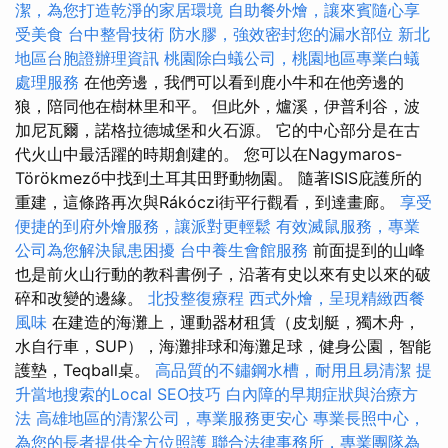
潔，為您打造乾淨的家居環境
自助餐外燴，讓來賓隨心享
受美食
台中整骨技術
防水膠，強效密封您的漏水部位
新北
地區台胞證辦理資訊
桃園除白蟻公司，桃園地區專業白蟻
處理服務
在他旁邊，我們可以看到鹿小牛和在他旁邊的
狼，陪同他在樹林里和平。 但此外，爐溪，伊普利谷，波
加尼瓦爾，諾格拉德城堡和火石源。 它的中心部分是在古
代火山中最活躍的時期創建的。 您可以在Nagymaros-
Törökmező中找到土耳其田野動物園。 隨著ISIS庇護所的
重建，這條路再次與Rákóczi街平行觀看，到達畫廊。
享受
便捷的到府外燴服務，讓派對更輕鬆
有效滅鼠服務，專業
公司為您解決鼠患困擾
台中養生會館服務
前面提到的山峰
也是前火山行動的教科書例子，沿著有史以來有史以來的破
碎和改變的邊緣。
北投整復療程
西式外燴，呈現精緻西餐
風味
在建造的海灘上，運動器材租賃（皮划艇，獨木舟，
水自行車，SUP），海灘排球和海灘足球，健身公園，智能
護墊，Teqball桌。
高品質的不鏽鋼水槽，耐用且易清潔
提
升當地搜索的Local SEO技巧
白內障的早期症狀與治療方
法
高雄地區的清潔公司，專業服務更安心
專業長照中心，
為您的長者提供全方位照護
聯合法律事務所，專業團隊為