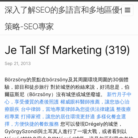
深入了解SEO的多語言和多地區優化
策略-SEO專家
Je Tall Sf Marketing (319)
Sep 21, 2013
Börzsöny的景點在börzsöny及其周圍環境周圍的30個體
驗，節目和徒步旅行 對於城堡的粉絲來說，好消息是，伯
爾茲斯尼（Börzsöny）沒有城堡或城堡廢墟。
新竹月子中
心，享受優質的產後照護
權威眼科醫師推薦，讓您放心治
療眼疾
台中律師，當地專業律師為您提供法律建議
整復療
程專業
打掃家裡，讓您的居住環境更舒適
多樣化餐盒選
擇，方便快捷的餐飲服務
您可以發現Drégely的城堡，
GyörgySzondi與土耳其人進行了一場大戰，或者看到以