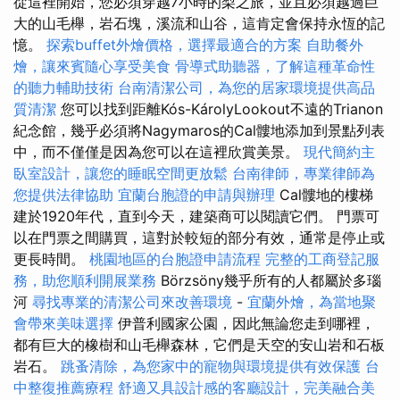
從這裡開始，您必須穿越7小時的梨之旅，並且必須越過巨
大的山毛櫸，岩石塊，溪流和山谷，這肯定會保持永恆的記
憶。
探索buffet外燴價格，選擇最適合的方案
自助餐外
燴，讓來賓隨心享受美食
骨導式助聽器，了解這種革命性
的聽力輔助技術
台南清潔公司，為您的居家環境提供高品
質清潔
您可以找到距離Kós-KárolyLookout不遠的Trianon
紀念館，幾乎必須將Nagymaros的Cal髏地添加到景點列表
中，而不僅僅是因為您可以在這裡欣賞美景。
現代簡約主
臥室設計，讓您的睡眠空間更放鬆
台南律師，專業律師為
您提供法律協助
宜蘭台胞證的申請與辦理
Cal髏地的樓梯
建於1920年代，直到今天，建築商可以閱讀它們。 門票可
以在門票之間購買，這對於較短的部分有效，通常是停止或
更長時間。
桃園地區的台胞證申請流程
完整的工商登記服
務，助您順利開展業務
Börzsöny幾乎所有的人都屬於多瑙
河
尋找專業的清潔公司來改善環境
-
宜蘭外燴，為當地聚
會帶來美味選擇
伊普利國家公園，因此無論您走到哪裡，
都有巨大的橡樹和山毛櫸森林，它們是天空的安山岩和石板
岩石。
跳蚤清除，為您家中的寵物與環境提供有效保護
台
中整復推薦療程
舒適又具設計感的客廳設計，完美融合美