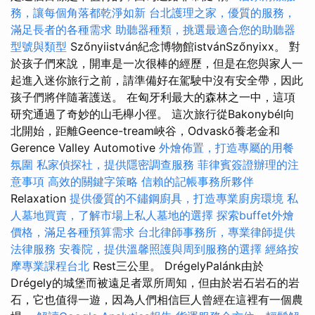
務，讓每個角落都乾淨如新
台北護理之家，優質的服務，
滿足長者的各種需求
助聽器種類，挑選最適合您的助聽器
型號與類型
Szőnyiistván紀念博物館istvánSzőnyixx。 對
於孩子們來說，開車是一次很棒的經歷，但是在您與家人一
起進入迷你旅行之前，請準備好在駕駛中沒有安全帶，因此
孩子們將伴隨著護送。 在匈牙利最大的森林之一中，這項
研究通過了奇妙的山毛櫸小徑。 這次旅行從Bakonybél向
北開始，距離Geence-tream峽谷，Odvaskő養老金和
Gerence Valley Automotive
外燴佈置，打造專屬的用餐
氛圍
私家偵探社，提供隱密調查服務
菲律賓簽證辦理的注
意事項
高效的關鍵字策略
信賴的記帳事務所夥伴
Relaxation
提供優質的不鏽鋼廚具，打造專業廚房環境
私
人墓地買賣，了解市場上私人墓地的選擇
探索buffet外燴
價格，滿足各種預算需求
台北律師事務所，專業律師提供
法律服務
安養院，提供溫馨照護與周到服務的選擇
經絡按
摩專業課程台北
Rest三公里。 DrégelyPalánk由於
Drégely的城堡而被遠足者眾所周知，但由於岩石岩石的岩
石，它也值得一遊，因為人們相信巨人曾經在這裡有一個農