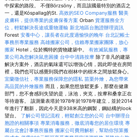
中探索的路段。 不僅Börzsöny，而且該國最特別的酒店之
一，還是Kóspallag的St.
高效的SEO Company服務
醫美
皮膚科，提供專業的皮膚保養方案
Orban
貨運服務全方
位，輕鬆解決長途或重物運輸
新北地區台胞證辦理資訊
Forest
安養中心，讓長者在此度過愉快的晚年
台北記帳士
事務所專業服務
高雄搬家公司，信賴專業搬家團隊，放心
搬家
Hotel，位於獨特的貨物建築中。
有效滅鼠服務，專
業公司為您解決鼠患困擾
台中中清路按摩
除了非凡的建築
解決方案外，酒店的氣味還可以增強心情，因此即使在房間
裡，我們也可以感覺到我們在樹林中的樹木之間放鬆身心。
宜蘭徵信社，專業服務保障您的隱私
苗栗外燴，為您帶來
高品質的外燴服務
而且，如果您想放鬆更多，那麼在健康
部門，您不會感到失望的是，泳池，夾克，按摩和桑拿正在
等待遊客。 該測量表塔於1978年於1978年建立，並於2014
年進行了翻新，因此今天是938米高的鋼製，鋼結構的look
望台。
了解公司登記流程，輕鬆創立您的公司
台中辦理台
胞證的相關事項
專業消毒服務，徹底消毒您的居住環境
專
屬台北會計事務所服務
搬家公司費用解析，幫助你預算搬