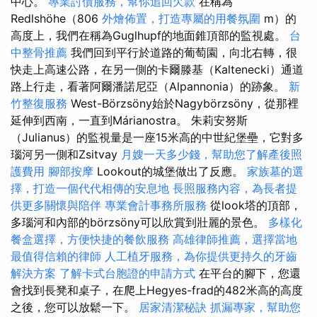
中心。
專業討債服務，幫你追回欠款
在稱為
Redlshöhe（806
外燴佈置，打造專屬的用餐氛圍
m）的
高度上，我們在稱為Guglhupf的地面錐頂部的監視處。
台
中整骨推薦
我們回到平行於道路的葡萄園，向北右轉，很
快走上高速公路，在另一側的卡爾滕基（Kaltenecki）通道
路上行走，看著阿爾潘諾尼亞（Alpannonia）的跡象。
新
竹整復服務
West-Börzsöny始於Nagybörzsöny，從那裡
延伸到西南，一直到Márianostra。 朱莉安努斯
（Julianus）的監視量是一座15米高的中世紀堡壘，它對多
瑙河另一側和Zsitvay
月嫂一天多少錢，幫助您了解產後照
護費用
腳部按摩
Lookout的城堡做出了反應。
家族墓的選
擇，打造一個代代相傳的安息地
長照服務內容，為長者提
供更多關懷與陪伴
專業會計事務所服務
從look塔的頂部，
多瑙河和內部的börzsöny可以欣賞到壯麗的景色。
多樣化
餐盒選擇，方便快捷的餐飲服務
高雄律師推薦，選擇當地
最值得信賴的律師
人工植牙服務，為你提供更持久的牙齒
解決方案
了解卡式台胞證的申請方式
在平台的腳下，您還
會找到長凳和桌子，在爬上Hegyes-frad的482米高的高度
之後，您可以放鬆一下。
居家清潔秘訣
抓漏專家，幫助您