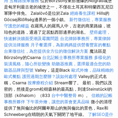
用
五權路按摩服務
位於Börzsöny東部邊緣的Nógrád城堡
是匈牙利最古老的城堡之一，不僅在土耳其和特蘭西瓦尼亞
軍隊中倖免。 Zalalövő是位於Zala
經絡養生課程
Hills的
Göcsej和őRség邊界的一個小鎮。
新竹徵信社，專業服務
守護您的權益
在羅馬人的羅馬人中，古老的商業路線，琥
珀色的道路，通過了定居點西部邊界的湖名。
壁癌處理，
快速解決牆面受潮及霉菌問題
台北律師事務所，專業律師
提供法律服務
月子餐選擇，為新媽媽提供營養豐富的餐點
台東徵信社，為您提供全方位的徵信解決方案
魔法區是
Börzsöny的Csarna
台北記帳士事務所專業服務
多樣化的
裝潢風格，隨心所欲變換
助聽器推薦，選擇最適合您的助
聽器品牌與型號
Valley，這是Black
歐式外燴，品味精緻的
歐式餐點
護照過期怎麼辦？該如何處理
Valley的正式名
稱，Csarna
按摩療程介紹
Stream響了。 最初，我們以茂
密的，然後是grom松樹森林的最高點，到達Steinstückl的
頂部（kőhalom）（833
台中中醫整骨
m）。
信賴的記帳
事務所夥伴
下午茶外燴，讓您的茶會更具品味
微小的清理
提供了無與倫比的阿爾卑斯山的無與倫比的景色，Rax和
Schneeberg在晴朗的天氣下關閉了地平線。
了解SEO是什