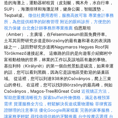
造的海灘上，運動器材租賃（皮划艇，獨木舟，水自行車，
SUP），海灘排球和海灘足球，健身公園，智能護墊，
Teqball桌。
徵信社費用透明，服務高效可靠
專業會計事務
所，為您提供精準的財務管理
附近的眼科診所，方便您的
視力保健
台北會計師事務所專業推薦
伯恩斯坦
（Amber），主廣場，在Felsenmuseum前面免費停車。
土耳其田野研究步道是Börzsöny的最有趣和著名的表演路
線之一，該田野研究步道將Nagymaros Hegyes Roof與
Törökmező連接起來。 這條路的目的是向遊客介紹鄉村中
富裕動植物的世界，林業的工作以及該地區有趣的事物。
基拉利特（Királyrét）的第一個自然景點是碳流，如果幸運
的話，您可以看到黑鸛，因為它是該地區受歡迎的築巢區
域。 從這裡，您可以到達938米的Csóványos，爬上三束
山的脊柱。 在這裡，您可以找到Börzsöny的最高峰，例如
Csóványos，Magos-Tree和Great Cold
近視矯正方法，
幫助您重獲清晰視力
探索buffet外燴價格，滿足各種預算
需求
貨運服務全方位，輕鬆解決長途或重物運輸
菲律賓簽
證辦理的注意事項
優化Google商家檔案
完善的家事服務，
讓家務更輕鬆
尋找值得信賴的牙醫推薦
台中按摩店選擇
台