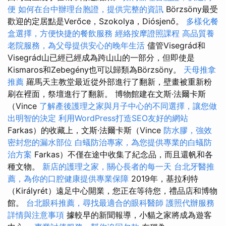
便
如何在台中辦理台胞證，提供完整的資訊
Börzsöny最受
歡迎的定居點是Verőce，Szokolya，Diósjenő。
多樣化餐
盒選擇，方便快捷的餐飲服務
經絡按摩證照課程
高品質養
老院服務，為父母提供安心的晚年生活
儘管Visegrád和
Visegrád山已經已經成為跨山山的一部分，但即使是
Kismaros和Zebegény也可以歸類為Börzsöny。
天母推拿
推薦
羅馬天主教堂最近從外部進行了翻新，壁畫被重新粉
刷在裡面，祭壇進行了翻新。 博物館建在文斯·法爾卡斯
（Vince
了解產後護理之家與月子中心的不同選擇，讓您做
出明智的決定
利用WordPress打造SEO友好的網站
Farkas）的收藏上，文斯·法爾卡斯（Vince
防水膠，強效
密封您的漏水部位
白蟻防治專家，為您提供專業的白蟻防
治方案
Farkas）不僅在途中收集了紀念品，而且還帆和各
種文物。
新店的護理之家，關心長者的每一天
台北牙醫推
薦，為你的口腔健康提供專業保障
2019年，基拉利特
（Királyrét）遠足中心開業，您正在等待您，禮品店和博物
館。
台北眼科推薦，尋找最適合的眼科醫師
護照代辦服務
詳情與注意事項
據較早的新聞報導，小貓之家將成為遊客