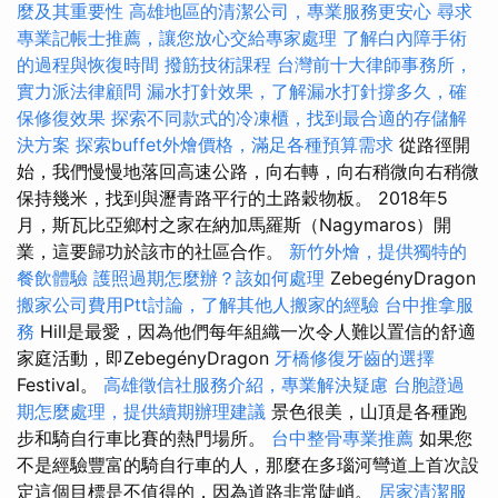
麼及其重要性
高雄地區的清潔公司，專業服務更安心
尋求
專業記帳士推薦，讓您放心交給專家處理
了解白內障手術
的過程與恢復時間
撥筋技術課程
台灣前十大律師事務所，
實力派法律顧問
漏水打針效果，了解漏水打針撐多久，確
保修復效果
探索不同款式的冷凍櫃，找到最合適的存儲解
決方案
探索buffet外燴價格，滿足各種預算需求
從路徑開
始，我們慢慢地落回高速公路，向右轉，向右稍微向右稍微
保持幾米，找到與瀝青路平行的土路穀物板。 2018年5
月，斯瓦比亞鄉村之家在納加馬羅斯（Nagymaros）開
業，這要歸功於該市的社區合作。
新竹外燴，提供獨特的
餐飲體驗
護照過期怎麼辦？該如何處理
ZebegényDragon
搬家公司費用Ptt討論，了解其他人搬家的經驗
台中推拿服
務
Hill是最愛，因為他們每年組織一次令人難以置信的舒適
家庭活動，即ZebegényDragon
牙橋修復牙齒的選擇
Festival。
高雄徵信社服務介紹，專業解決疑慮
台胞證過
期怎麼處理，提供續期辦理建議
景色很美，山頂是各種跑
步和騎自行車比賽的熱門場所。
台中整骨專業推薦
如果您
不是經驗豐富的騎自行車的人，那麼在多瑙河彎道上首次設
定這個目標是不值得的，因為道路非常陡峭。
居家清潔服