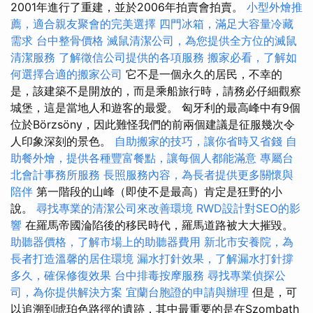
2001年進行了重建，並於2006年拍賣會拍賣。
小型外燴推
薦，適合親友聚會的完美選擇
四門冰箱，滿足大容量冷藏
需求
台中整骨價格
滅鼠清潔公司，為您提供全方位的滅鼠
清潔服務
了解徵信公司提供的各項服務
搬家必看，了解如
何選擇合適的搬家公司
它不是一個永久的居民，不幸的
是，該建築不是開放的，而是乘船旅行時，請務必仔細觀察
城堡，這是當地人和遊客的最愛。 匈牙利的最高峰中有9個
位於Börzsöny，因此難怪我們的前兩個建議是征服幾次令
人印象深刻的景色。
自助搬家的技巧，讓你省時又省錢
自
助餐外燴，提供各種豐富餐點，讓每個人都能滿意
專屬台
北會計事務所服務
長照服務內容，為長者提供更多關懷與
陪伴
第一階段的山峰（即使不是最高）肯定是狂野的小
說。
尋找專業的清潔公司來改善環境
RWD設計對SEO的影
響
在羅馬帝國淪陷後的移民時代，羅馬道路被大大摧毀。
助聽器價格，了解市場上的助聽器費用
新北市安養院，為
長者打造溫馨的居住環境
漏水打針效果，了解漏水打針撐
多久，確保修復效果
台中排毒按摩服務
尋找專業偵探公
司，為你提供解決方案
宜蘭台胞證的申請與辦理
但是，可
以追溯到琥珀色路徑的遺跡，其中最重要的是在Szombath