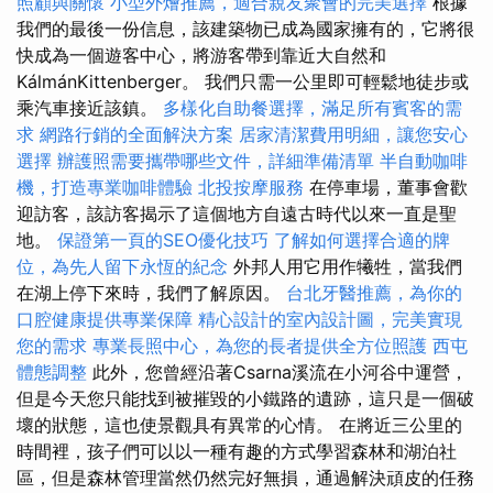
照顧與關懷
小型外燴推薦，適合親友聚會的完美選擇
根據
我們的最後一份信息，該建築物已成為國家擁有的，它將很
快成為一個遊客中心，將游客帶到靠近大自然和
KálmánKittenberger。 我們只需一公里即可輕鬆地徒步或
乘汽車接近該鎮。
多樣化自助餐選擇，滿足所有賓客的需
求
網路行銷的全面解決方案
居家清潔費用明細，讓您安心
選擇
辦護照需要攜帶哪些文件，詳細準備清單
半自動咖啡
機，打造專業咖啡體驗
北投按摩服務
在停車場，董事會歡
迎訪客，該訪客揭示了這個地方自遠古時代以來一直是聖
地。
保證第一頁的SEO優化技巧
了解如何選擇合適的牌
位，為先人留下永恆的紀念
外邦人用它用作犧牲，當我們
在湖上停下來時，我們了解原因。
台北牙醫推薦，為你的
口腔健康提供專業保障
精心設計的室內設計圖，完美實現
您的需求
專業長照中心，為您的長者提供全方位照護
西屯
體態調整
此外，您曾經沿著Csarna溪流在小河谷中運營，
但是今天您只能找到被摧毀的小鐵路的遺跡，這只是一個破
壞的狀態，這也使景觀具有異常的心情。 在將近三公里的
時間裡，孩子們可以以一種有趣的方式學習森林和湖泊社
區，但是森林管理當然仍然完好無損，通過解決頑皮的任務