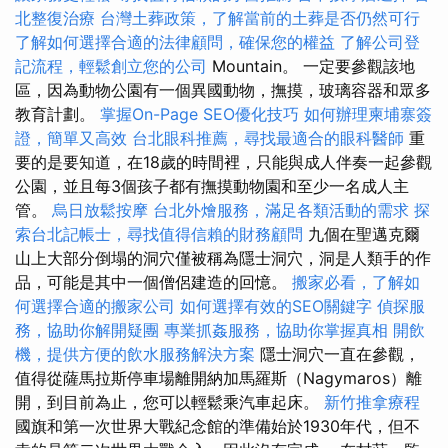
北整復治療
台灣土葬政策，了解當前的土葬是否仍然可行
了解如何選擇合適的法律顧問，確保您的權益
了解公司登
記流程，輕鬆創立您的公司
Mountain。 一定要參觀該地
區，因為動物公園有一個異國動物，撫摸，玻璃容器和眾多
教育計劃。
掌握On-Page SEO優化技巧
如何辦理柬埔寨簽
證，簡單又高效
台北眼科推薦，尋找最適合的眼科醫師
重
要的是要知道，在18歲的時間裡，只能與成人伴奏一起參觀
公園，並且每3個孩子都有撫摸動物園和至少一名成人主
管。
烏日放鬆按摩
台北外燴服務，滿足各類活動的需求
探
索台北記帳士，尋找值得信賴的財務顧問
九個在聖邁克爾
山上大部分倒塌的洞穴僅被稱為隱士洞穴，洞是人類手的作
品，可能是其中一個僧侶建造的回憶。
搬家必看，了解如
何選擇合適的搬家公司
如何選擇有效的SEO關鍵字
偵探服
務，協助你解開疑團
專業抓姦服務，協助你掌握真相
開飲
機，提供方便的飲水服務解決方案
隱士洞穴一直在參觀，
值得從薩馬拉斯停車場離開納加馬羅斯（Nagymaros）離
開，到目前為止，您可以輕鬆乘汽車起床。
新竹推拿療程
國旗和第一次世界大戰紀念館的準備始於1930年代，但不