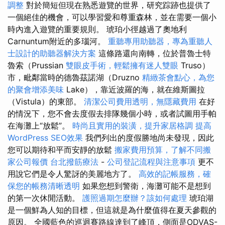
調整
對於簡短但現在熟悉遊覽的世界，研究踪跡也提供了
一個絕佳的機會，可以學習愛和尊重森林，並在需要一個小
時內進入遊覽的重要規則。 琥珀小徑越過了奧地利
Carnuntum附近的多瑙河。
重聽專用助聽器，專為重聽人
士設計的助聽器解決方案
這條路還向南轉，位於普魯士特
魯索（Prussian
雙眼皮手術，輕鬆擁有迷人雙眼
Truso）
市，毗鄰當時的德魯茲諾湖（Druzno
精緻茶會點心，為您
的聚會增添美味
Lake），靠近波羅的海，就在維斯圖拉
（Vistula）的東部。
清潔公司費用透明，無隱藏費用
在好
的情況下，您不會去度假去排隊幾個小時，或者試圖用手帕
在海灘上“放鬆”。
時尚且實用的裝潢，提升家居格調
提高
WordPress SEO效果
我們列出的度假勝地尚未發現，因此
您可以期待和平而安靜的放鬆
搬家費用預算，了解不同搬
家公司報價
台北撥筋療法
-
公司登記流程與注意事項
更不
用說它們是令人驚訝的美麗地方了。
高效的記帳服務，確
保您的帳務清晰透明
如果您想到警衛，海灘可能不是想到
的第一次休閒活動。
護照過期怎麼辦？該如何處理
琥珀湖
是一個鮮為人知的目標，但這就是為什麼值得在夏天參觀的
原因。 全國藍色的巡迴賽路線達到了峰頂，側面是ODVAS-