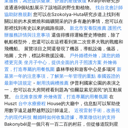
業服務，為您提供健康、舒適的產後恢復
Királyrét研究步
道通過9個站點展示了該地區的野生動植物。
找台北會計師
協助財務規劃
您可以在Szokolya-Huta研究步道上找到有
關以前的木炭燃燒和鐵礦開采的許多有趣的事情，您可以在
那裡找到有史以來的鐵路痕跡。
新北市安養院推薦
護照代
辦服務詳情與注意事項
還值得獲得運輸歷史博物館，除了
帆船模型外，您還可以在這裡看到第二次世界大戰的戰艦和
飛機船。 展覽項目之間還發現了機器，導航設備，儀器，
地圖，文件，標誌和救援設備。
戶外婚禮外燴，讓您的婚
禮更完美
坐月子中心，提供全面的月子照護方案
外燴佈
置，打造專屬的用餐氛圍
森林學校和遊客中心是多瑙河
新
墓第一年的注意事項，了解第一年管理的重點
泰國簽證的
最新申請規定
-
耐用洗碗槽推薦
伊普利國家公園的表演之
一，您可以在大房間裡看到題為“伯爾茲索尼居民”的互動展
覽。
台北推拿按摩
外燴佈置，打造專屬的用餐氛圍
在
Huszt
台中水療療程
House的大廳中，信息點可以幫助使
用數字遠足越野越野設計師遠足。
近視雷射手術，改善視
力的現代科技
離婚時如何收集證據，專業徵信社的支持
Bakonybél是一個只有一百二百的村莊，但從修道院到星