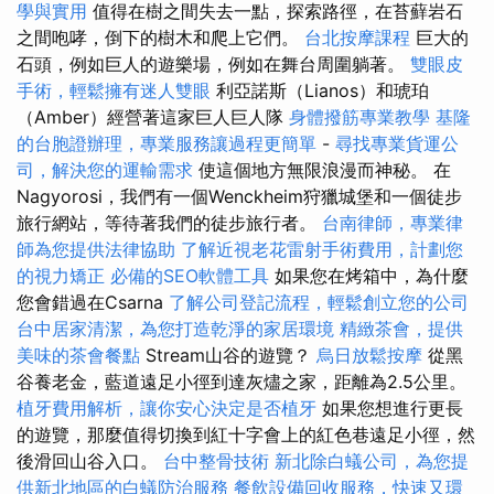
學與實用
值得在樹之間失去一點，探索路徑，在苔蘚岩石
之間咆哮，倒下的樹木和爬上它們。
台北按摩課程
巨大的
石頭，例如巨人的遊樂場，例如在舞台周圍躺著。
雙眼皮
手術，輕鬆擁有迷人雙眼
利亞諾斯（Lianos）和琥珀
（Amber）經營著這家巨人巨人隊
身體撥筋專業教學
基隆
的台胞證辦理，專業服務讓過程更簡單
-
尋找專業貨運公
司，解決您的運輸需求
使這個地方無限浪漫而神秘。 在
Nagyorosi，我們有一個Wenckheim狩獵城堡和一個徒步
旅行網站，等待著我們的徒步旅行者。
台南律師，專業律
師為您提供法律協助
了解近視老花雷射手術費用，計劃您
的視力矯正
必備的SEO軟體工具
如果您在烤箱中，為什麼
您會錯過在Csarna
了解公司登記流程，輕鬆創立您的公司
台中居家清潔，為您打造乾淨的家居環境
精緻茶會，提供
美味的茶會餐點
Stream山谷的遊覽？
烏日放鬆按摩
從黑
谷養老金，藍道遠足小徑到達灰燼之家，距離為2.5公里。
植牙費用解析，讓你安心決定是否植牙
如果您想進行更長
的遊覽，那麼值得切換到紅十字會上的紅色巷遠足小徑，然
後滑回山谷入口。
台中整骨技術
新北除白蟻公司，為您提
供新北地區的白蟻防治服務
餐飲設備回收服務，快速又環