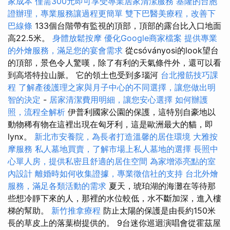
家成本
僅需300元即可享受專業居家清潔服務
基隆的台胞
證辦理，專業服務讓過程更簡單
雙下巴醫美療程，改善下
巴線條
133個台階帶有監視的頂部，頂部的露台比入口地面
高22.5米。
身體放鬆按摩
優化Google商家檔案
提供專業
的外燴服務，滿足您的宴會需求
從csóványosi的look望台
的頂部，景色令人驚嘆，除了有利的天氣條件外，還可以看
到高塔特拉山脈。 它的領土也受到多瑙河
台北撥筋技巧課
程
了解產後護理之家與月子中心的不同選擇，讓您做出明
智的決定
-
居家清潔費用明細，讓您安心選擇
如何辦護
照，流程全解析
伊普利國家公園的保護，這特別自豪地以
動物稀有物在這裡出現在匈牙利，這是歐洲最大的貓，即
lynx。
新北市安養院，為長者打造溫馨的居住環境
大雅按
摩服務
私人墓地買賣，了解市場上私人墓地的選擇
長照中
心單人房，提供私密且舒適的居住空間
為家增添亮點的室
內設計
離婚時如何收集證據，專業徵信社的支持
台北外燴
服務，滿足各類活動的需求
夏天，琥珀湖的海灘在等待那
些想冷靜下來的人，那裡的水位較低，水不斷加深，進入樓
梯的幫助。
新竹推拿療程
防止太陽的保護是由長約150米
長的草皮上的落葉樹提供的。 9台迷你巡迴演唱會從霍茲屋