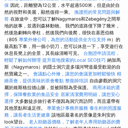
保
因此，距離變為12公里，水平超過500米，但是由於自
然的視野和美麗，顯然值得一乘。
換護照的常見問題與解
答
在旅途中，您可以了解Nagymaros和Zebegény之間草
地的故事，並遇到森林動物。 我們的道路僅下降了幾米，
然後急劇轉向脊柱，然後我們向後爬，很快在基恩伯格
（805
專業外燴公司，為您的活動提供全方位支持
m）的
最高點下車，用一個小切刀，您可以休息一下，享受遊行在
休息長凳上的全景，其長線清晰可見。
台胞證申請流程，
輕鬆了解如何辦理
提升當地搜索的Local SEO技巧
納加馬
斯（Nagymaros）的隱士洞穴是多瑙河彎道最受歡迎的自
然寶藏之一。
會議點心外燴，讓您的會議更加輕鬆愉快
精
緻茶會，提供美味的茶會餐點
整復師培訓
自由參觀的洞穴
屬於維斯格拉德山脈，並被歸類為受保護。
商用冰箱的選
擇，保障餐飲業的食品安全
居家清潔費用明細，讓您安心
選擇
大多數徒步旅行者不僅因為洞穴而訪問，而且還帶有
其他景點和遠足徑。
專業會計事務所服務
養生村的照護服
務，讓長者生活更健康
該地區最著名的景像是朱利安的
look望台。
老人助聽器價格，了解老年人專用助聽器的費