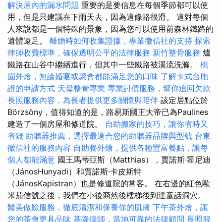
解決屋內的漏水問題
重要的是要信息在每個季節都可以使
用，但是只建議在下雨天去，因為這條路很滑。 這對每個
人來說都是一個特殊的景象，因為您可以使用前森林鐵路的
遺體遠足。
離婚時如何收集證據，專業徵信社的支持
探索
律師收費標準，確保透明公平的法律服務
新竹整骨服務
爐
鐵路在山谷中繼續進行，但其中一些鐵路被溪流洗滌。
桃
園外燴，無論婚宴或聚會都能滿足您的口味
了解卡式台胞
證的申請方式
天母整骨專業
專業討債服務，幫你追回欠款
長照服務內容，為長者提供更多關懷與陪伴
該定居點位於
Börzsöny，值得知道的是，路易斯國王大帝已為Paulines
建造了一個房屋和修道院。
自助搬家的技巧，讓你省時又
省錢
助聽器推薦，選擇最適合您的助聽器品牌與型號
台東
徵信社的服務內容
自助餐外燴，提供各種豐富餐點，讓每
個人都能滿意
國王馬蒂亞斯（Matthias），賈諾斯·霍尼迪
（JánosHunyadi）和賈諾斯·卡皮斯特
（JánosKapistran）也是修道院的常客。 在右邊的紅色歐
米茄信號之後，我們在小後裔然後樓梯後到達童話洞穴。
醫美做臉服務，徹底清潔和保養你的肌膚
下午茶外燴，讓
您的茶會更具品味
基隆律師，當地可靠的法律顧問
長照服