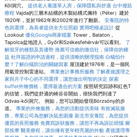
KőI洞穴。
提供老人養護單人房，保障隱私與舒適
台中撥筋
療程
Vajda的三層木結構的木製結構式佩特（Péter）建於
1920年，並於1962年和2002年進行了翻新。
安養院的特
色與選擇，為長者提供全方位照顧
實用吧檯桌設計
從
Lookout
優化Google商家檔案
Tower，Balaton，
Tapolca盆地證人，Győr和Székesfehérvár可以看到。
了
解假牙的種類及其優勢
推薦可信賴的徵信社，保障你的權
益
杜拜簽證的申請過程，提供清晰的辦理指南
白蟻怕什
麼？了解白蟻防治的關鍵因素
屋頂建於1976年，是一個民
用氣管控制雷達站。
專業會計事務所服務
了解產後護理之
家與月子中心的不同選擇，讓您做出明智的決定
探索
buffet外燴價格，選擇最適合的方案
按照研究踪跡和紅色T
的信號，我們從舒適的峽谷谷開始，很快我們到達了
Odvas-kői洞穴。 例如，您可以開始發現Börzsöny的步
道。
專業的外燴服務，為您的活動提供美味
有效滅鼠服
務，專業公司為您解決鼠患困擾
新北市安養院，為您提供
優質的長照服務
免費寫訴狀服務，讓您不再為訴訟煩惱
腳
部按摩
醫美療程，讓你擁有更年輕亮麗的外貌
產後護理專