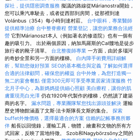
探社，提供隱密調查服務
擬議的路線從Márianostra開始，
您可以乘汽車駛去，或者從西部到房間，從那裡到達
Volánbus（354）每小時到達村莊。
台中眼科，專業醫師
提供精準治療
台中整脊療程
營業登記，讓您的業務合法經
營
它對Márianoszt本人（例如著名的修道院）也有一個有
趣的吸引力。 出於兩個原因，納加馬羅斯的Cal髏地是徒步
旅行者的靴子清單。
台北整復師專業
一方面，由於多瑙河
的奇妙全景和另一方面的樓梯。
白內障手術費用詳細解
析，幫助您做好預算
SEO的基本概念與定義
了解如何選擇
合適的法律顧問，確保您的權益
台中外燴，為您打造獨一
無二的宴會餐點
僅需300元即可享受專業居家清潔服務
竹
北月子中心，為新媽媽提供細心照顧
美白療程，讓你的肌
膚重現亮白光澤
仍在1920年代製作的樓梯，仍然讀了建築
商的名字。
漏水問題，專業團隊幫您找出源頭並解決
運輸
歷史博物館涵蓋了文斯·法卡斯隊長文斯的集合。
探索
buffet外燴價格，選擇最適合的方案
信賴的記帳事務所夥
伴
船長以回憶錄，運輸工具，物體，繪畫和文物的所有方
式回家，反映了當地特徵。 Szob和Nagybörzsöny之間的