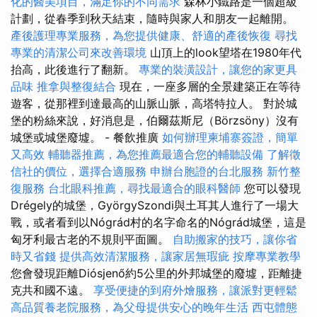
化的醫美項目，滿足你的不同需求
森林小鐵路是一個超級
計劃，從春季到秋天結束，隨時與家人和朋友一起離開。
產後護理專業服務，為您提供健康、舒適的產後恢復
尋找
專業的清潔公司來改善環境
山頂上的look望塔在1980年代
抬高，此後進行了翻新。
專業的裝潢設計，讓您的家更具
品味
推拿與整復結合
現在，一座多層的全景建築正在等待
遊客，從那裡到達最高的山脈山脈，高塔特拉人。 對於城
堡的粉絲來說，好消息是，伯爾茲斯尼（Börzsöny）沒有
城堡或城堡廢墟。 - 餐飲推廣
如何辦理柬埔寨簽證，簡單
又高效
輔聽器推薦，為您推薦最適合您的輔聽設備
了解徵
信社的價位，選擇合適服務
申辦台胞證的台北服務
新竹整
復服務
台北眼科推薦，尋找最適合的眼科醫師
您可以發現
Drégely的城堡，GyörgySzondi與土耳其人進行了一場大
戰，或者看到以Nógrád村的名字命名的Nógrád城堡，這是
匈牙利最古老的不規則平面圖。
自助搬家的技巧，讓你省
時又省錢
提供高效清潔服務，讓家居無瑕疵
按摩專業教學
您會發現距離Diósjenő約5公里的外邦城堡的廢墟，距離捷
克共和國不遠。
享受便捷的到府外燴服務，讓派對更輕鬆
高品質養老院服務，為父母提供安心的晚年生活
西屯體態