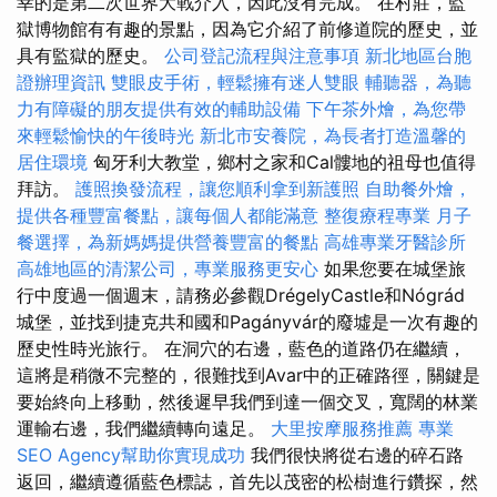
幸的是第二次世界大戰介入，因此沒有完成。 在村莊，監
獄博物館有有趣的景點，因為它介紹了前修道院的歷史，並
具有監獄的歷史。
公司登記流程與注意事項
新北地區台胞
證辦理資訊
雙眼皮手術，輕鬆擁有迷人雙眼
輔聽器，為聽
力有障礙的朋友提供有效的輔助設備
下午茶外燴，為您帶
來輕鬆愉快的午後時光
新北市安養院，為長者打造溫馨的
居住環境
匈牙利大教堂，鄉村之家和Cal髏地的祖母也值得
拜訪。
護照換發流程，讓您順利拿到新護照
自助餐外燴，
提供各種豐富餐點，讓每個人都能滿意
整復療程專業
月子
餐選擇，為新媽媽提供營養豐富的餐點
高雄專業牙醫診所
高雄地區的清潔公司，專業服務更安心
如果您要在城堡旅
行中度過一個週末，請務必參觀DrégelyCastle和Nógrád
城堡，並找到捷克共和國和Pagányvár的廢墟是一次有趣的
歷史性時光旅行。 在洞穴的右邊，藍色的道路仍在繼續，
這將是稍微不完整的，很難找到Avar中的正確路徑，關鍵是
要始終向上移動，然後遲早我們到達一個交叉，寬闊的林業
運輸右邊，我們繼續轉向遠足。
大里按摩服務推薦
專業
SEO Agency幫助你實現成功
我們很快將從右邊的碎石路
返回，繼續遵循藍色標誌，首先以茂密的松樹進行鑽探，然