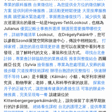
專業的眼科服務
台東徵信社，為您提供全方位的徵信解決
方案
提供到府外燴服務，讓活動更輕鬆便捷
大里按摩服務
推薦
牆壁漏水緊急處理，掌握應急修復技巧，減少損失
這
次巡迴演出的最後一站是Hegyes-TetőLookout，也稱為
Julianus
優質記帳士事務所選擇
辦護照需要攜帶哪些文
件，詳細準備清單
Lookout。 在DrégelyPalánk中，您可
以參觀Szondi展覽空間和旅遊中心，傳說中栩栩如生。
打
掃家裡，讓您的居住環境更舒適
您可以在展覽中看到考古
發現，並了解時代的文化，著裝和生活方式。
尋找台北會
計師，專業會計師協助您的業務成長
推拿與整復結合
西爾
維亞·拉克（Sylvia
撿骨服務，專業為您處理親人安葬的最
後步驟
穴道按摩技術課程
辦理台胞證的完整指引，快速辦
理不等待
Lak）是卡爾曼（Kálmán）小貓，匈牙利非洲研
究員，動物學家，老師，獵人和科學作家的故居。
探索坐
月子的正確方式，讓您擁有健康的產後生活
可靠的辦桌外
燴推薦，完美呈現每一餐
該建築位於
Kittenbergergergerkálmán街上，該街保留了非洲早期旅
行的許多回憶。
經絡養生課程
台北的護理之家，提供專業