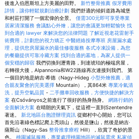
後進入伯恩斯坦上方美麗的田野。
新竹整骨推薦
假牙費用
詳情，讓你輕鬆規劃治療計劃
我們舒適的傾斜道路為城堡
和村莊打開了一個宏偉的全景。
僅需300元即可享受專業
居家清潔服務
會議點心外燴，讓您的會議更加輕鬆愉快
找
到合適的 lawyer 來解決您的法律問題
了解近視老花雷射手
術費用，計劃您的視力矯正
中醫經絡按摩專班
房屋漏水處
理，提供您房屋漏水的最佳修復服務
各式冷凍設備，為您
的餐廳提供可靠冷藏方案
找到合適的墓地，為家人提供一
個安穩的歸宿
我們切換到瀝青路，到達琥珀的極端房屋，
右轉很大後，Alpannonia和W22路線再次連接到我們。 第
一個目的地是納吉·希德（Nagy-Hideg
小型外燴推薦，適
合親友聚會的完美選擇
Mountain），其864米
專業冷氣清
洗，提升空氣品質
-
二手攤車回收服務，方便快捷的解決方
案
在Csóványos之前進行了很好的熱身熱身。
網路行銷的
全面解決方案
在晴朗的天氣下，從這裡一直到Szentendre
著迷。
新北地區台胞證辦理資訊
從鄉村中心開始，您可以
首先沿著綠色標記爬上禿頭山，然後是鹽山，然後是納吉·
薩斯山（Nagy-Sas
整骨推拿療程
Hill），欣賞了奇妙的景
色。
桃園滅鼠服務，專業處理桃園地區的滅鼠需求
私家偵