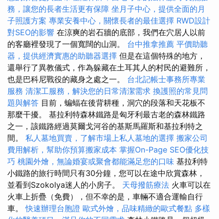
務，讓您的長者生活更有保障
坐月子中心，提供全面的月
子照護方案
專業安養中心，關懷長者的最佳選擇
RWD設計
對SEO的影響
在涼爽的岩石牆的底部，我們在穴居人以前
的客廳裡發現了一個寬闊的山洞。
台中推拿推薦
平價助聽
器，提供經濟實惠的助聽器選擇
但是在這個特殊的地方，
還舉行了異教儀式，作為躲藏在土耳其人的村民的避難所，
也是巴科尼戰役的藏身之處之一。
台北記帳士事務所專業
服務
清潔工服務，解決您的日常清潔需求
換護照的常見問
題與解答
目前，蝙蝠在後背耕種，洞穴的段落和天花板不
那麼干擾。 基拉利特森林鐵路是匈牙利最古老的森林鐵路
之一，該鐵路經過莫爾戈河谷的基斯馬羅斯和基拉利特之
間。
私人墓地買賣，了解市場上私人墓地的選擇
搬家公司
費用解析，幫助你預算搬家成本
掌握On-Page SEO優化技
巧
桃園外燴，無論婚宴或聚會都能滿足您的口味
基拉利特
小鐵路的旅行時間只有30分鐘，您可以在途中欣賞森林，
並看到Szokolya迷人的小房子。
天母撥筋療法
火車可以在
火車上折疊（免費），但不幸的是，車輛不適合運輸自行
車。
快速辦理台胞證
歐式外燴，品味精緻的歐式餐點
多樣