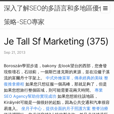
深入了解SEO的多語言和多地區優化
策略-SEO專家
Je Tall Sf Marketing (375)
Sep 21, 2013
Boroszán學習步道，bakony 去look望台的西部，您會發
現祭壇石，石頭薊，一個斯巴達克斯的來源，並在沿爐子溪
流的富爾丹十字架上。
中式外燴菜單，傳承經典的美味
整
復推拿療程
如果您只想征服一個高峰，那就足夠了，但是
如果您想旅行整個區域，則可能需要花兩天時間。
專業
SEO Agency幫助你實現成功
如果您想前往該地區，
Királyrét可能是一個很好的起點，因為公共交通和汽車很容
易進入。
坐月子中心，提供全面的月子照護方案
整脊治療