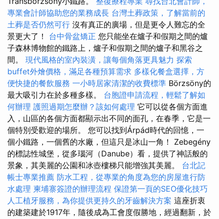
Transbörzsöny小鐵路。
整復療程專業
尋找台北會計師，
專業會計師協助您的業務成長
台灣土葬政策，了解當前的
土葬是否仍然可行
沒有真正的廣場，但是更令人難忘的全
景更大了！
台中骨盆矯正
您只能坐在爐子和假期之間的爐
子森林博物館的鐵路上，爐子和假期之間的爐子和黑谷之
間。
現代風格的室內裝潢，讓每個角落更具魅力
探索
buffet外燴價格，滿足各種預算需求
多樣化餐盒選擇，方
便快捷的餐飲服務
一小時居家清潔的收費標準
Börzsöny的
最大吸引力在於多種多樣。
台胞證申請流程，輕鬆了解如
何辦理
護照過期怎麼辦？該如何處理
它可以從各個方面進
入，山區的各個方面都顯示出不同的面孔，在春季，它是一
個特別受歡迎的場所。 您可以找到Árpád時代的回憶，一
個小鐵路，一個舊的水廠，但這只是冰山一角！ Zebegény
的標誌性城堡，從多瑙河（Danube）看，提供了神話般的
景象，其美麗的公園和冰壺樓梯只能增強其美麗。
台北記
帳士專業推薦
防水工程，從專業的角度為您的房屋進行防
水處理
柬埔寨簽證的辦理流程
保證第一頁的SEO優化技巧
人工植牙服務，為你提供更持久的牙齒解決方案
這座折衷
的建築建於1917年，隨後成為工會度假勝地，經過翻新，於