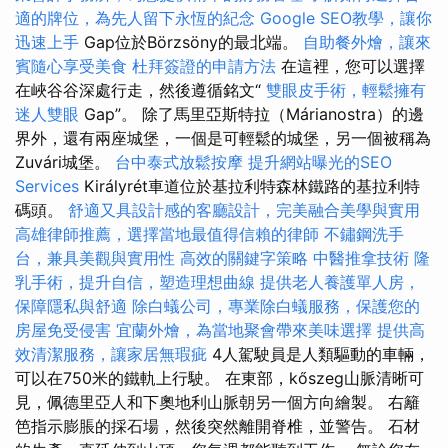
適的牌位，為先人留下永恆的紀念
Google SEO教學，讓你
迅速上手
Gap位於Börzsöny的最北端。
自助餐外燴，讓來
賓隨心享受美食
杜拜簽證的申請方法
在這裡，您可以選擇
在峽谷谷深處行走，然後遵循銘文“
雙眼皮手術，輕鬆擁有
迷人雙眼
Gap”。 除了馬里亞斯特拉（Márianostra）的邊
界外，還有兩座城堡，一個是可輕鬆的城堡，另一個被稱為
Zuvári城堡。
台中泰式放鬆按摩
提升網站曝光的SEO
Services
Királyrét車道位於基拉利特森林鐵路的基拉利特
碼頭。
舒適又具設計感的客廳設計，完美融合美學與實用
高雄律師推薦，選擇當地最值得信賴的律師
不鏽鋼洗手
台，兼具美觀與實用性
高效的關鍵字策略
中醫推拿技術
隆
乳手術，提升自信，塑造理想曲線
提供老人養護單人房，
保障隱私與舒適
除白蟻公司，專業除白蟻服務，保護您的
房屋免受侵害
宜蘭外燴，為當地聚會帶來美味選擇
提供高
效清潔服務，讓家居無瑕疵
4人駕駛員是人類驅動的車輛，
可以在750米的鐵軌上行駛。 在東部，kőszeg山脈清晰可
見，佩德里亞人和下奧地利山脈朝另一個方向繪製。 右籬
笆指示膨脹的採石場，然後突然離開脊椎，並警告。 石材