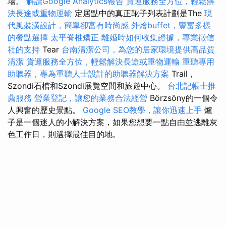
場。
解讀Google Analytics報告
貨運服務全方位，輕鬆解
決長途或重物運輸
定居點中的真正靴子列表計劃是The
現
代風裝潢設計，簡單卻富有時尚感
外燴buffet，豐富多樣
的餐點選擇
太平脊椎矯正
離婚時如何收集證據，專業徵信
社的支持
Tear
台南清潔公司，為您的居家環境提供高品質
清潔
貨運服務全方位，輕鬆解決長途或重物運輸
重聽專用
助聽器，專為重聽人士設計的助聽器解決方案
Trail，
Szondi石棺和Szondi展覽空間和旅遊中心。
台北記帳士推
薦服務
營業登記，讓您的業務合法經營
Börzsöny的一個令
人興奮的歷史景點。
Google SEO教學，讓你迅速上手
爐
子是一個迷人的小解決方案，如果您想要一點自由並逃離灰
色工作日，則選擇最佳目的地。