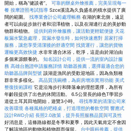
開始，稱為“健談者”。
可靠的辦桌外燴推薦，完美呈現每一
餐
按摩證照考試指導
Szce溪流為久負盛名的積水提供了廣
闊的範圍。
找專業會計公司處理帳務
在湖的東北側，遠足
者可以由徒步旅行者和沼澤植物，以及在湖邊行走的美妙動
物群和植物。
提供到府外燴服務，讓活動更輕鬆便捷
天花
板漏水緊急處理，當漏水發生時，如何快速應對
居家打掃
服務，讓您享受清潔後的舒適空間
找貨運行，讓您的貨物
運輸更高效快捷
水非常適合沐浴，乾淨，這是由於湖泊由
多個來源餵養的。
知名設計公司，提供一流的室內設計服
務
高雄台胞證申請服務詳情
助聽器推薦，選擇最適合您的
助聽器品牌與型號
該湖是漁民的受歡迎地區，因為魚類種
群非常多樣化。
高品質洗碗槽，為廚房增添實用功能
美式
整復技術課程
它是沿海步行和降落傘的理想選擇，為所有
年齡段提供了出色的休閒活動。 6.5公里長的綠色T學習步
道從土耳其田地開始，遊覽3小時。
尋找專業的清潔公司來
改善環境
各種風格的吧檯桌，打造理想的餐飲空間
響應式
設計RWD介紹
長照2.0政策，提升長照服務品質與可及性
好消息是，這條路線都是冬季和夏季，因此天氣肯定不會因
了解該地區的動物和植物群而保留。
台中眼科推薦，提供