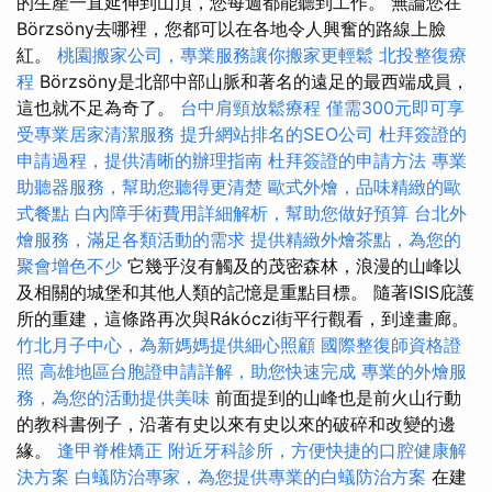
的生產一直延伸到山頂，您每週都能聽到工作。 無論您在
Börzsöny去哪裡，您都可以在各地令人興奮的路線上臉
紅。
桃園搬家公司，專業服務讓你搬家更輕鬆
北投整復療
程
Börzsöny是北部中部山脈和著名的遠足的最西端成員，
這也就不足為奇了。
台中肩頸放鬆療程
僅需300元即可享
受專業居家清潔服務
提升網站排名的SEO公司
杜拜簽證的
申請過程，提供清晰的辦理指南
杜拜簽證的申請方法
專業
助聽器服務，幫助您聽得更清楚
歐式外燴，品味精緻的歐
式餐點
白內障手術費用詳細解析，幫助您做好預算
台北外
燴服務，滿足各類活動的需求
提供精緻外燴茶點，為您的
聚會增色不少
它幾乎沒有觸及的茂密森林，浪漫的山峰以
及相關的城堡和其他人類的記憶是重點目標。 隨著ISIS庇護
所的重建，這條路再次與Rákóczi街平行觀看，到達畫廊。
竹北月子中心，為新媽媽提供細心照顧
國際整復師資格證
照
高雄地區台胞證申請詳解，助您快速完成
專業的外燴服
務，為您的活動提供美味
前面提到的山峰也是前火山行動
的教科書例子，沿著有史以來有史以來的破碎和改變的邊
緣。
逢甲脊椎矯正
附近牙科診所，方便快捷的口腔健康解
決方案
白蟻防治專家，為您提供專業的白蟻防治方案
在建