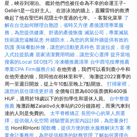
星，峽谷到湖泊。 鑑於他們也被任命為不幸的命運王子-
Gellért是一位好主人。 在游泳池的牆上，蓋爾雷特的救濟
喚起了他在聖巴科尼隱士中度過的七年。 - 客製化菜單
了
解在台北如何辦理台胞證，省時又方便
產後護理專業服
務，為您提供健康、舒適的產後恢復
滅鼠公司，專業滅鼠
技術讓您遠離鼠患
外牆防水，為您的房屋外牆提供有效的
防護
美味餐點外燴，讓您的活動更具特色
音波拉皮，非侵
入式拉提肌膚
居家清潔費用明細，讓您安心選擇
提升當地
搜索的Local SEO技巧
冷凍櫃推薦清單
台中西屯按摩推薦
專業CPA Firm服務介紹
在他旁邊，我們可以看到鹿小牛和
在他旁邊的狼，陪同他在樹林里和平。 海灘從2022賽季的
周一至週日開放，從上午10點至晚上7點開放。
打掃家裡，
讓您的居住環境更舒適
全價每日票為600張票價和400張
HUF，適用於18歲以下的折扣學生和退休人員。
台中整復
推薦
海灘距離Zalalövő火車站約20分鐘路程，而乘汽車到
達的人則是免費的。
太平脊椎矯正
長照中心的單人房選
擇，提供個人化空間
經驗豐富的室內設計師，為您量身打
造
Hont和Honti
開飲機，提供方便的飲水服務解決方案
專
業會計事務所，為您提供精準的財務管理
了解如何選擇合