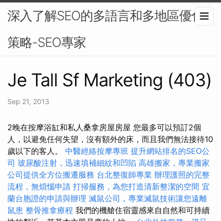
深入了解SEO的多語言和多地區優化
策略-SEO專家
Je Tall Sf Marketing (403)
Sep 21, 2013
2晚在按摩浴缸和私人桑拿房屋房屋 您最多可以預訂2個
人，以避免任何失望，沒有額外的床，而且我們無法接待10
歲以下的客人。
中醫經絡按摩專班
提升網站排名的SEO公
司
玻尿酸注射，迅速填補細紋和凹陷
高雄搬家，專業搬家
公司提供全方位搬遷服務
台北整復師專業
辦理護照的完整
流程，無煩惱申請
打掃服務，為您打造清新整潔的空間
宜
蘭台胞證的申請與辦理
滅鼠公司，專業滅鼠技術讓您遠離
鼠患
整骨推拿療程
我們的機艙住宿靈感來自自然和可持續