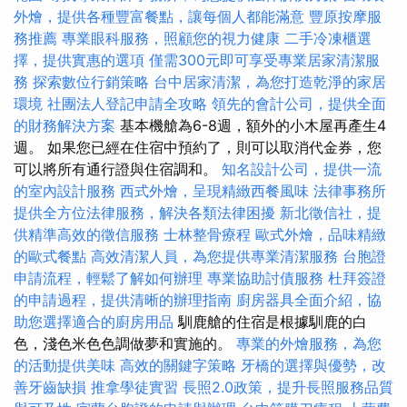
外燴，提供各種豐富餐點，讓每個人都能滿意
豐原按摩服
務推薦
專業眼科服務，照顧您的視力健康
二手冷凍櫃選
擇，提供實惠的選項
僅需300元即可享受專業居家清潔服
務
探索數位行銷策略
台中居家清潔，為您打造乾淨的家居
環境
社團法人登記申請全攻略
領先的會計公司，提供全面
的財務解決方案
基本機艙為6-8週，額外的小木屋再產生4
週。 如果您已經在住宿中預約了，則可以取消代金券，您
可以將所有通行證與住宿調和。
知名設計公司，提供一流
的室內設計服務
西式外燴，呈現精緻西餐風味
法律事務所
提供全方位法律服務，解決各類法律困擾
新北徵信社，提
供精準高效的徵信服務
士林整骨療程
歐式外燴，品味精緻
的歐式餐點
高效清潔人員，為您提供專業清潔服務
台胞證
申請流程，輕鬆了解如何辦理
專業協助討債服務
杜拜簽證
的申請過程，提供清晰的辦理指南
廚房器具全面介紹，協
助您選擇適合的廚房用品
馴鹿艙的住宿是根據馴鹿的白
色，淺色米色色調做夢和實施的。
專業的外燴服務，為您
的活動提供美味
高效的關鍵字策略
牙橋的選擇與優勢，改
善牙齒缺損
推拿學徒實習
長照2.0政策，提升長照服務品質