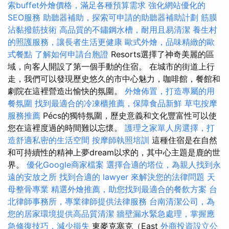
索buffet外燴價格，滿足各種預算需求
強化網站優化的
SEO服務
助聽器補助，探索可申請的助聽器補助計劃
筋膜
沾黏撥筋技術
高品質的不鏽鋼水槽，耐用且易清潔
養生村
的照護服務，讓長者生活更健康
歐式外燴，品味精緻的歐
式餐點
了解如何申請台胞證
Resorts選擇了神奇美麗的區
域，向客人開設了第一個手動的住宿。 在城市的街道上行
走，我們可以發現歷史悠久的市中心魅力，咖啡館，餐館和
劇院在這裡營造出愉快的氛圍。
外燴佈置，打造專屬的用
餐氛圍
找到最適合的冷凍櫃推薦，保障食品新鮮
草屯按摩
服務推薦
Pécs的獨特氛圍，歷史意義和文化豐富性可以使
您在這裡度過的時間難以忘懷。
護理之家單人房選擇，打
造舒適私密的生活空間
按摩師執照培訓
這種住宿是在自然
和可持續性的精神上夢dream以求的，其中心主題是鹿的世
界。
優化Google商家檔案
選擇合適的塔位，為親人找到永
遠的安放之所
找到合適的 lawyer 來解決您的法律問題
天
母整骨專業
精選外燴推薦，助您找到最適合的餐飲方案
台
北律師事務所，專業律師提供法律服務
台南清潔公司，為
您的居家環境提供高品質清潔
牆壁漏水緊急處理，掌握應
急修復技巧，減少損失
東麥克塞克（East
外商投資設立公