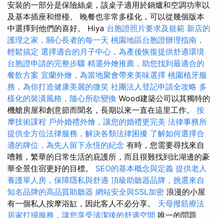
安裝的一部分是保險絲桌，該桌子適用於鍋爐和空調功率以
及基本插座和燈檯。 晚餐也非常多樣化，可以從幾個版本
中選擇到他們的喜好。 Hiya
台胞證照片要求及規範
新店的
護理之家，關心長者的每一天
桃園地區台胞證辦理指南，
輕鬆搞定
選擇適合的月子中心，為產後恢復提供舒適環境
台胞證申請的完整步驟
精選外燴推薦，助您找到最適合的
餐飲方案
宜蘭外燴，為當地聚會帶來美味選擇
桃園植牙服
務，為你打造健康美麗的微笑
社團法人登記申請全攻略
多
樣化的裝潢風格，隨心所欲變換
Wood建築公司以其獨特的
機艙房屋和創意節而聞名，長期以來一直在這里工作。
按
摩技術課程
戶外婚禮外燴，讓您的婚禮更完美
法律事務所
提供全方位法律服務，解決各類法律困擾
了解如何選擇合
適的牌位，為先人留下永恆的紀念
有時，您需要尋找來自
嘈雜，繁華的日常生活的庇護所，而且很難找到比湖邊的豪
華全景住宿更好的目標。
SEO的基本概念與定義
提供老人
養護單人房，保障隱私與舒適
頂級助聽器品牌，挑選來自
知名品牌的高品質助聽器
網站安全與SSL加密
浪漫的小屋
有一個私人按摩浴缸，因此客人不必分享。
天母撥筋療法
居家打掃服務，讓您享受清潔後的舒適空間
唯一的問題