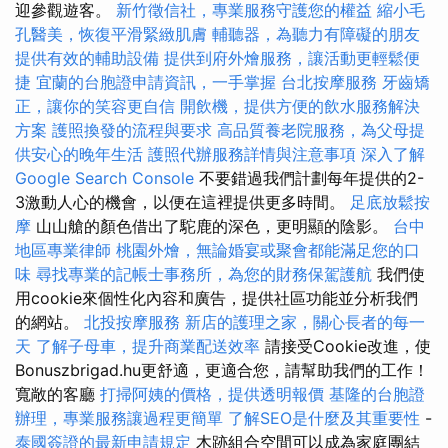
迎參觀遊客。
新竹徵信社，專業服務守護您的權益
縮小毛
孔醫美，恢復平滑緊緻肌膚
輔聽器，為聽力有障礙的朋友
提供有效的輔助設備
提供到府外燴服務，讓活動更輕鬆便
捷
宜蘭的台胞證申請資訊，一手掌握
台北按摩服務
牙齒矯
正，讓你的笑容更自信
開飲機，提供方便的飲水服務解決
方案
護照換發的流程與要求
高品質養老院服務，為父母提
供安心的晚年生活
護照代辦服務詳情與注意事項
深入了解
Google Search Console
不要錯過我們計劃每年提供的2-
3激動人心的機會，以便在這裡提供更多時間。
足底放鬆按
摩
山山艙的顏色借出了駝鹿的深色，更明顯的陰影。
台中
地區專業律師
桃園外燴，無論婚宴或聚會都能滿足您的口
味
尋找專業的記帳士事務所，為您的財務保駕護航
我們使
用cookie來個性化內容和廣告，提供社區功能並分析我們
的網站。
北投按摩服務
新店的護理之家，關心長者的每一
天
了解子母車，提升商業配送效率
請接受Cookie改進，使
Bonuszbrigad.hu更舒適，更適合您，請幫助我們的工作！
寬敞的客廳
打掃阿姨的價格，提供透明報價
基隆的台胞證
辦理，專業服務讓過程更簡單
了解SEO是什麼及其重要性
-
泰國簽證的最新申請規定
木跡組合空間可以成為家庭團結