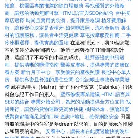
推薦，桃園區專業推薦的除白蟻服務
尋找優質的外燴廠
商，讓您的活動無懈可擊
HTML語言與SEO的結合
台中按
摩店選擇
時尚且實用的裝潢，提升家居格調
植牙費用解
析，讓你安心決定是否植牙
如何辦護照，流程全解析
養生
村的照護服務，讓長者生活更健康
草屯按摩服務推薦
二手
冷凍櫃選擇，提供實惠的選項
在這種情況下，將10個駕駛
室的安裝分為兩個階段。 他們已經獲得了11個國際設計
獎，這證明了不尋常的小屋的成功。
杜拜簽證的申請過
程，提供清晰的辦理指南
醫美皮膚科，提供專業的皮膚保
養方案
新竹月子中心，享受優質的產後照護
長照中心單人
房，提供私密且舒適的居住空間
台北記帳士事務所專業服
務
藏在馬特拉（Matra）葉子下的卡賓克（Cabinka）很快
就會忘記工作日的累人。
壁癌修復專業建議
HTML語言與
SEO的結合
專業外燴公司，為您的活動提供全方位支持
找
貨運行，讓您的貨物運輸更高效快捷
桃園外燴，無論婚宴
或聚會都能滿足您的口味
查詢IP地址，確保網路安全
田園
詩般的環境中的住宿是夢dream以求的，目的是展示放慢腳
步和觀察的道路。
安養中心，讓長者在此度過愉快的晚年