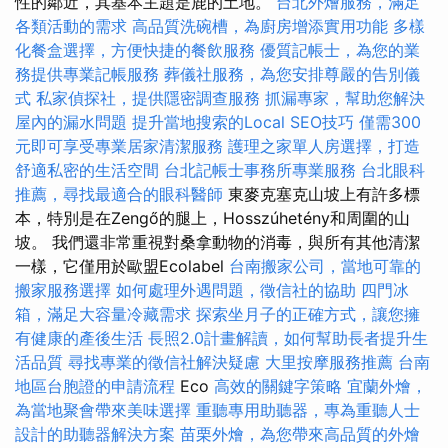
性的鄰近，其基本主題是鹿的土地。
台北外燴服務，滿足
各類活動的需求
高品質洗碗槽，為廚房增添實用功能
多樣
化餐盒選擇，方便快捷的餐飲服務
優質記帳士，為您的業
務提供專業記帳服務
葬儀社服務，為您安排尊嚴的告別儀
式
私家偵探社，提供隱密調查服務
抓漏專家，幫助您解決
屋內的漏水問題
提升當地搜索的Local SEO技巧
僅需300
元即可享受專業居家清潔服務
護理之家單人房選擇，打造
舒適私密的生活空間
台北記帳士事務所專業服務
台北眼科
推薦，尋找最適合的眼科醫師
東麥克塞克山坡上有許多標
本，特別是在Zengő的腿上，Hosszúhetény和周圍的山
坡。 我們還非常重視對桑拿動物的消毒，與所有其他清潔
一樣，它僅用於歐盟Ecolabel
台南搬家公司，當地可靠的
搬家服務選擇
如何處理外遇問題，徵信社的協助
四門冰
箱，滿足大容量冷藏需求
探索坐月子的正確方式，讓您擁
有健康的產後生活
長照2.0計畫解讀，如何幫助長者提升生
活品質
尋找專業的徵信社解決疑慮
大里按摩服務推薦
台南
地區台胞證的申請流程
Eco
高效的關鍵字策略
宜蘭外燴，
為當地聚會帶來美味選擇
重聽專用助聽器，專為重聽人士
設計的助聽器解決方案
苗栗外燴，為您帶來高品質的外燴