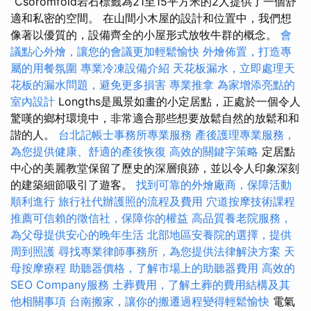
“Csóromföld岩石標籤為21至15平方米的2人提供了一個舒
適和私密的空間。 在山間小木屋的設計和位置中，我們想
像著以優質的，設備齊全的小屋形式放牧牛群的概念。
會
議點心外燴，讓您的會議更加輕鬆愉快
外燴佈置，打造專
屬的用餐氛圍
專業冷凍設備介紹
天花板漏水，立即處理天
花板的漏水問題，避免更多損害
專業推拿
為家增添亮點的
室內設計
Longths是風景如畫的小定居點，正處於一個令人
驚嘆的鄉村環境中，非常適合那些想要放鬆自然的放鬆和和
諧的人。
台北記帳士事務所專業服務
產後護理專業服務，
為您提供健康、舒適的產後恢復
高效的關鍵字策略
定居點
中心的美麗教堂保留了歷史的深層痕跡，並以令人印象深刻
的建築細節吸引了遊客。
找到可靠的外燴廠商，保障活動
順利進行
旅行社代辦護照的流程及費用
穴道按摩技術課程
推薦可信賴的徵信社，保障你的權益
高品質養老院服務，
為父母提供安心的晚年生活
北部地區安養院的選擇，提供
周到照護
尋找專業律師事務所，為您提供法律解決方案
天
母按摩療程
助聽器價格，了解市場上的助聽器費用
高效的
SEO Company服務
土葬費用，了解土葬的費用結構及其
他相關事項
台南搬家，讓你的搬遷過程變得輕鬆愉快
電氣