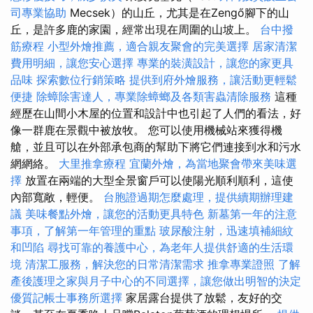
司專業協助
Mecsek）的山丘，尤其是在Zengő腳下的山
丘，是許多鹿的家園，經常出現在周圍的山坡上。
台中撥
筋療程
小型外燴推薦，適合親友聚會的完美選擇
居家清潔
費用明細，讓您安心選擇
專業的裝潢設計，讓您的家更具
品味
探索數位行銷策略
提供到府外燴服務，讓活動更輕鬆
便捷
除蟑除害達人，專業除蟑螂及各類害蟲清除服務
這種
經歷在山間小木屋的位置和設計中也引起了人們的看法，好
像一群鹿在景觀中被放牧。 您可以使用機械站來獲得機
艙，並且可以在外部承包商的幫助下將它們連接到水和污水
網網絡。
大里推拿療程
宜蘭外燴，為當地聚會帶來美味選
擇
放置在兩端的大型全景窗戶可以使陽光順利順利，這使
內部寬敞，輕便。
台胞證過期怎麼處理，提供續期辦理建
議
美味餐點外燴，讓您的活動更具特色
新墓第一年的注意
事項，了解第一年管理的重點
玻尿酸注射，迅速填補細紋
和凹陷
尋找可靠的養護中心，為老年人提供舒適的生活環
境
清潔工服務，解決您的日常清潔需求
推拿專業證照
了解
產後護理之家與月子中心的不同選擇，讓您做出明智的決定
優質記帳士事務所選擇
家居露台提供了放鬆，友好的交