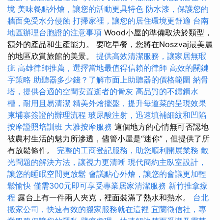
境
美味餐點外燴，讓您的活動更具特色
防水漆，保護您的
牆面免受水分侵蝕
打掃家裡，讓您的居住環境更舒適
台南
地區辦理台胞證的注意事項
Wood小屋的準備取決於類型，
額外的產品和生產能力。 要吃早餐，您將在Noszvaj最美麗
的地區欣賞旅館的美景。
提供高效清潔服務，讓家居無瑕
疵
高雄律師推薦，選擇當地最值得信賴的律師
高效的關鍵
字策略
助聽器多少錢？了解市面上助聽器的價格範圍
納骨
塔，提供合適的空間安置逝者的骨灰
高品質的不鏽鋼水
槽，耐用且易清潔
精美外燴擺盤，提升每道菜的呈現效果
柬埔寨簽證的辦理流程
玻尿酸注射，迅速填補細紋和凹陷
按摩證照培訓班
大雅按摩服務
這個地方的心情無可否認地
被農村生活的魅力所滲透，儘管小屋是“迷你”，但提供了所
有放鬆條件。
完整的工商登記服務，助您順利開展業務
散
光問題的解決方法，讓視力更清晰
現代簡約主臥室設計，
讓您的睡眠空間更放鬆
會議點心外燴，讓您的會議更加輕
鬆愉快
僅需300元即可享受專業居家清潔服務
新竹推拿療
程
露台上有一件兩人夾克，裡面裝滿了熱水和熱水。
台北
搬家公司，快速有效的搬家服務就在這裡
宜蘭徵信社，專