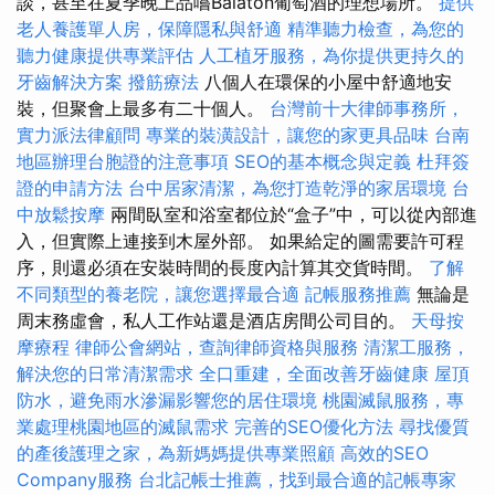
談，甚至在夏季晚上品嚐Balaton葡萄酒的理想場所。
提供
老人養護單人房，保障隱私與舒適
精準聽力檢查，為您的
聽力健康提供專業評估
人工植牙服務，為你提供更持久的
牙齒解決方案
撥筋療法
八個人在環保的小屋中舒適地安
裝，但聚會上最多有二十個人。
台灣前十大律師事務所，
實力派法律顧問
專業的裝潢設計，讓您的家更具品味
台南
地區辦理台胞證的注意事項
SEO的基本概念與定義
杜拜簽
證的申請方法
台中居家清潔，為您打造乾淨的家居環境
台
中放鬆按摩
兩間臥室和浴室都位於“盒子”中，可以從內部進
入，但實際上連接到木屋外部。 如果給定的圖需要許可程
序，則還必須在安裝時間的長度內計算其交貨時間。
了解
不同類型的養老院，讓您選擇最合適
記帳服務推薦
無論是
周末務虛會，私人工作站還是酒店房間公司目的。
天母按
摩療程
律師公會網站，查詢律師資格與服務
清潔工服務，
解決您的日常清潔需求
全口重建，全面改善牙齒健康
屋頂
防水，避免雨水滲漏影響您的居住環境
桃園滅鼠服務，專
業處理桃園地區的滅鼠需求
完善的SEO優化方法
尋找優質
的產後護理之家，為新媽媽提供專業照顧
高效的SEO
Company服務
台北記帳士推薦，找到最合適的記帳專家