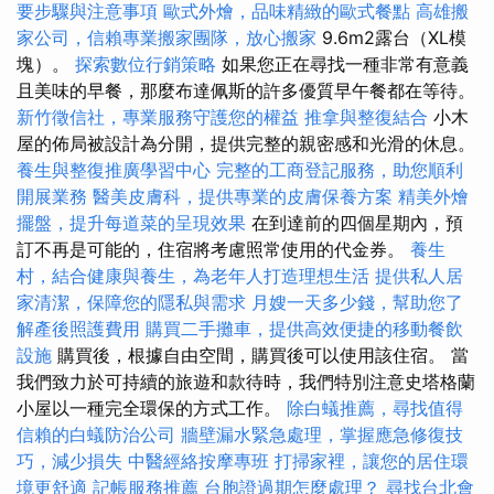
要步驟與注意事項
歐式外燴，品味精緻的歐式餐點
高雄搬
家公司，信賴專業搬家團隊，放心搬家
9.6m2露台（XL模
塊）。
探索數位行銷策略
如果您正在尋找一種非常有意義
且美味的早餐，那麼布達佩斯的許多優質早午餐都在等待。
新竹徵信社，專業服務守護您的權益
推拿與整復結合
小木
屋的佈局被設計為分開，提供完整的親密感和光滑的休息。
養生與整復推廣學習中心
完整的工商登記服務，助您順利
開展業務
醫美皮膚科，提供專業的皮膚保養方案
精美外燴
擺盤，提升每道菜的呈現效果
在到達前的四個星期內，預
訂不再是可能的，住宿將考慮照常使用的代金券。
養生
村，結合健康與養生，為老年人打造理想生活
提供私人居
家清潔，保障您的隱私與需求
月嫂一天多少錢，幫助您了
解產後照護費用
購買二手攤車，提供高效便捷的移動餐飲
設施
購買後，根據自由空間，購買後可以使用該住宿。 當
我們致力於可持續的旅遊和款待時，我們特別注意史塔格蘭
小屋以一種完全環保的方式工作。
除白蟻推薦，尋找值得
信賴的白蟻防治公司
牆壁漏水緊急處理，掌握應急修復技
巧，減少損失
中醫經絡按摩專班
打掃家裡，讓您的居住環
境更舒適
記帳服務推薦
台胞證過期怎麼處理？
尋找台北會