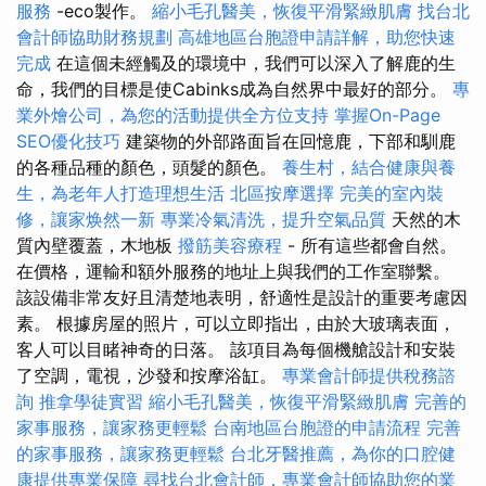
服務
-eco製作。
縮小毛孔醫美，恢復平滑緊緻肌膚
找台北
會計師協助財務規劃
高雄地區台胞證申請詳解，助您快速
完成
在這個未經觸及的環境中，我們可以深入了解鹿的生
命，我們的目標是使Cabinks成為自然界中最好的部分。
專
業外燴公司，為您的活動提供全方位支持
掌握On-Page
SEO優化技巧
建築物的外部路面旨在回憶鹿，下部和馴鹿
的各種品種的顏色，頭髮的顏色。
養生村，結合健康與養
生，為老年人打造理想生活
北區按摩選擇
完美的室內裝
修，讓家焕然一新
專業冷氣清洗，提升空氣品質
天然的木
質內壁覆蓋，木地板
撥筋美容療程
- 所有這些都會自然。
在價格，運輸和額外服務的地址上與我們的工作室聯繫。
該設備非常友好且清楚地表明，舒適性是設計的重要考慮因
素。 根據房屋的照片，可以立即指出，由於大玻璃表面，
客人可以目睹神奇的日落。 該項目為每個機艙設計和安裝
了空調，電視，沙發和按摩浴缸。
專業會計師提供稅務諮
詢
推拿學徒實習
縮小毛孔醫美，恢復平滑緊緻肌膚
完善的
家事服務，讓家務更輕鬆
台南地區台胞證的申請流程
完善
的家事服務，讓家務更輕鬆
台北牙醫推薦，為你的口腔健
康提供專業保障
尋找台北會計師，專業會計師協助您的業