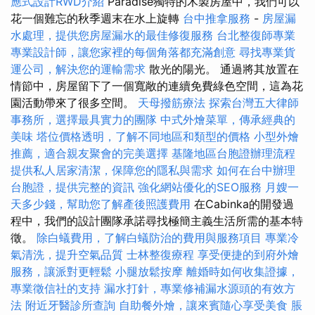
應式設計RWD介紹
Paradise獨特的木製房屋中，我們可以
花一個難忘的秋季週末在水上旋轉
台中推拿服務
-
房屋漏
水處理，提供您房屋漏水的最佳修復服務
台北整復師專業
專業設計師，讓您家裡的每個角落都充滿創意
尋找專業貨
運公司，解決您的運輸需求
散光的陽光。 通過將其放置在
情節中，房屋留下了一個寬敞的連續免費綠色空間，這為花
園活動帶來了很多空間。
天母撥筋療法
探索台灣五大律師
事務所，選擇最具實力的團隊
中式外燴菜單，傳承經典的
美味
塔位價格透明，了解不同地區和類型的價格
小型外燴
推薦，適合親友聚會的完美選擇
基隆地區台胞證辦理流程
提供私人居家清潔，保障您的隱私與需求
如何在台中辦理
台胞證，提供完整的資訊
強化網站優化的SEO服務
月嫂一
天多少錢，幫助您了解產後照護費用
在Cabinka的開發過
程中，我們的設計團隊承諾尋找極簡主義生活所需的基本特
徵。
除白蟻費用，了解白蟻防治的費用與服務項目
專業冷
氣清洗，提升空氣品質
士林整復療程
享受便捷的到府外燴
服務，讓派對更輕鬆
小腿放鬆按摩
離婚時如何收集證據，
專業徵信社的支持
漏水打針，專業修補漏水源頭的有效方
法
附近牙醫診所查詢
自助餐外燴，讓來賓隨心享受美食
脹