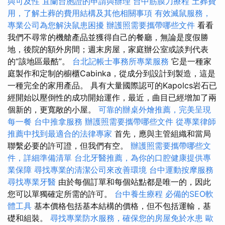
與可及性
宜蘭台胞證的申請與辦理
台中筋膜刀療程
土葬費
用，了解土葬的費用結構及其他相關事項
有效滅鼠服務，
專業公司為您解決鼠患困擾
辦護照需要攜帶哪些文件
看看
我們不尋常的機艙產品並獲得自己的餐廳，無論是度假勝
地，後院的額外房間；週末房屋，家庭辦公室或談判代表
的“該地區最酷”。
台北記帳士事務所專業服務
它是一種家
庭製作和定制的櫥櫃Cabinka，從成分到設計到製造，這是
一種完全的家用產品。 具有大量國際認可的Kapolcs岩石已
經開始以壓倒性的成功開始運作，最近，曲目已經增加了兩
個新的，更寬敞的小屋。
可靠的辦桌外燴推薦，完美呈現
每一餐
台中推拿服務
辦護照需要攜帶哪些文件
從專業律師
推薦中找到最適合的法律專家
首先，應與主管組織和當局
聯繫必要的許可證，但我們有空。
辦護照需要攜帶哪些文
件，詳細準備清單
台北牙醫推薦，為你的口腔健康提供專
業保障
尋找專業的清潔公司來改善環境
台中運動按摩服務
尋找專業牙醫
由於每個訂單和每個站點都是唯一的，因此
您可以單獨確定所需的許可。
台中養生療程
必備的SEO軟
體工具
基本價格包括基本結構的價格，但不包括運輸，基
礎和組裝。
尋找專業防水服務，確保您的房屋免於水患
歐