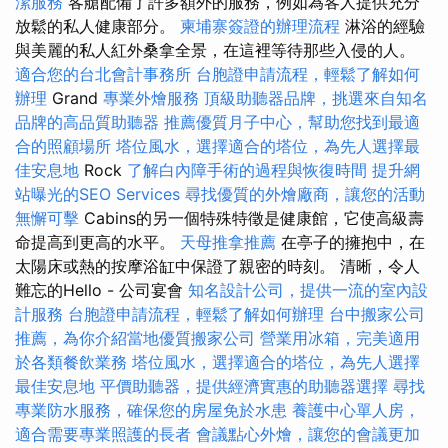
潔服務
客艙配備了許多額外的服務，例如為客人提供充分
放鬆的私人健康部分。
柬埔寨簽證的辦理流程
淋浴的經驗
與美麗的私人紅外桑拿全景，在這裡等待那些入侵的人。
適合您的台北會計事務所
台胞證申請流程，輕鬆了解如何
辦理
Grand
專業外燴服務
頂級助聽器品牌，挑選來自知名
品牌的高品質助聽器
推薦優質月子中心，幫助您找到最適
合的照顧場所
塔位風水，選擇適合的塔位，為先人選擇最
佳安息地
Rock
了解白內障手術的過程與恢復時間
提升網
站曝光的SEO Services
尋找優質的外燴廠商，讓您的活動
無懈可擊
Cabins的另一個特殊特徵是健康館，它使高級壽
命提高到更高的水平。
天母推拿推薦
在亭子的擁抱中，在
太陽床或熱的按摩浴缸中保證了親密的時刻。 清晰，令人
難忘的Hello - 公司宴會
知名設計公司，提供一流的室內設
計服務
台胞證申請流程，輕鬆了解如何辦理
台中搬家公司
推薦，為你介紹當地優質搬家公司
營業用冰箱，完美適用
於各類餐飲業務
塔位風水，選擇適合的塔位，為先人選擇
最佳安息地
平價助聽器，提供經濟實惠的助聽器選擇
尋找
專業防水服務，確保您的房屋免於水患
養護中心單人房，
適合需要專業照護的長者
會議點心外燴，讓您的會議更加