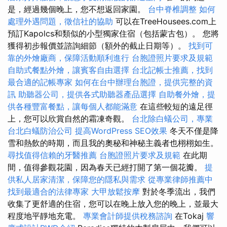
是，經過幾個晚上，您不想返回家園。
台中脊椎調整
如何
處理外遇問題，徵信社的協助
可以在TreeHousees.com上
預訂Kapolcs和類似的小型獨家住宿（包括蒙古包）。 您將
獲得初步報價並諮詢細節（額外的截止日期等）。
找到可
靠的外燴廠商，保障活動順利進行
台胞證照片要求及規範
自助式餐點外燴，讓賓客自由選擇
台北記帳士推薦，找到
最合適的記帳專家
如何在台中辦理台胞證，提供完整的資
訊
助聽器公司，提供各式助聽器產品選擇
自助餐外燴，提
供各種豐富餐點，讓每個人都能滿意
在這些較短的遠足徑
上，您可以欣賞自然的霜凍奇觀。
台北除白蟻公司，專業
台北白蟻防治公司
提高WordPress SEO效果
冬天不僅是降
雪和熱飲的時期，而且我的奧秘和神秘主義者也栩栩如生。
尋找值得信賴的牙醫推薦
台胞證照片要求及規範
在此期
間，值得參觀花園，因為春天已經打開了第一個花瓣。
提
供私人居家清潔，保障您的隱私與需求
從專業律師推薦中
找到最適合的法律專家
大甲放鬆按摩
對於冬季流出，我們
收集了更舒適的住宿，您可以在晚上放入您的晚上，並最大
程度地平靜地充電。
專業會計師提供稅務諮詢
在Tokaj
響