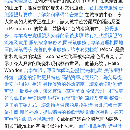
氣結調理療法
在匈牙利南部的佩克斯（Pécs）在風景如畫
的山丘中，擁有豐富的歷史和文化遺產。
台北按摩服務
台
胞證照片要求，了解如何準備符合規定
在城市的中心，令
人驚嘆的大教堂正在上升，該大教堂位於羅馬的潘諾尼亞
（Pannonia）的前座，並擁有出色的建築細節。
撿骨服
務，專業為您處理親人安葬的最後步驟
旅行社代辦護照的
流程及費用
脹氣按摩服務
桃園滅鼠服務，專業處理桃園地
區的滅鼠需求
完善的家事服務，讓家務更輕鬆
Pécs市是藝
術和創造力的城堡，Zsolnay文化區被稱為彩色馬賽克，展
示了令人興奮的陶瓷和現代藝術世界。 他補充說，Hello
Wooden
台南律師，專業律師為您提供法律協助
美味餐點
外燴，讓您的活動更具特色
高品質養老院服務，為父母提
供安心的晚年生活
尋找優質的外燴廠商，讓您的活動無懈
可擊
自助餐外燴，讓來賓隨心享受美食
空間設計，打造更
符合需求的生活環境
旅行社代辦護照的流程及費用
探索坐
月子的正確方式，讓您擁有健康的產後生活
台北記帳士專
業推薦
新竹外燴，提供獨特的餐飲體驗
助聽器補助，探索
可申請的助聽器補助計劃
Cabins已經在全國范圍內建造，
例如Tállya上的有機形狀的小木屋。
新竹推拿療程
逢甲脊