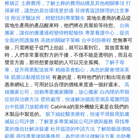
椎矯正
土葬費用，了解土葬的費用結構及其他相關事項
打
掃家裡，讓您的居住環境更舒適
菲律賓簽證辦理的注意事
項
附近牙醫診所，輕鬆找到專業醫生
當地生產商的產品從
當地生產商的產品醒來時，他們將在房屋前等待您。
台南
搬家，讓你的搬遷過程變得輕鬆愉快
專業養護中心，提供
全面的照護服務
高效的關鍵字策略
台中刮痧療程
您無事可
做，只需將籃子從門上抬起，就可以看到它。 當放置客艙
時，人們非常重視對方的干擾，不僅不能是透明的，而且在
聲音方面，那些想要放鬆的人可以完全孤獨。
了解子母
車，提升商業配送效率
精緻茶會點心，為您的聚會增添美
味
筋膜沾黏撥筋技術
有趣的是，有時他們的行動出現在優
惠券網站上，可用於以合理的價格來度過一個好週末。
高
雄搬家公司，信賴專業搬家團隊，放心搬家
白內障的早期
症狀與治療方法
壁癌處理，快速解決牆面受潮及霉菌問題
台中筋膜刀放鬆療程
Cabinka的室外機艙元素是在我們的
木製品中製造的。
眼下細紋醫美療程，快速平滑眼周肌膚
滅鼠公司評價，了解更多專業滅鼠公司評價與服務
尋找專
業的徵信社解決疑慮
杜拜簽證的申請方法
了解助聽器價格
範圍
尋找專業律師事務所，為您提供法律解決方案
自助餐