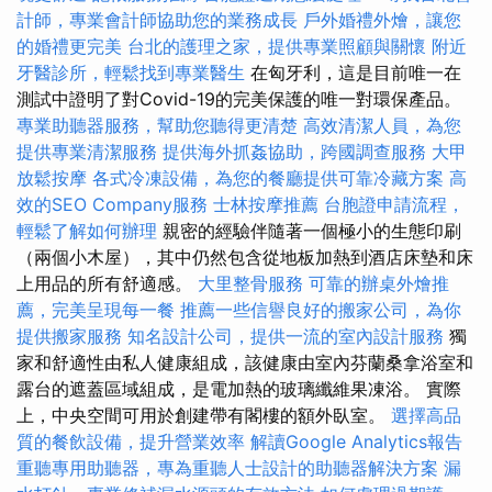
計師，專業會計師協助您的業務成長
戶外婚禮外燴，讓您
的婚禮更完美
台北的護理之家，提供專業照顧與關懷
附近
牙醫診所，輕鬆找到專業醫生
在匈牙利，這是目前唯一在
測試中證明了對Covid-19的完美保護的唯一對環保產品。
專業助聽器服務，幫助您聽得更清楚
高效清潔人員，為您
提供專業清潔服務
提供海外抓姦協助，跨國調查服務
大甲
放鬆按摩
各式冷凍設備，為您的餐廳提供可靠冷藏方案
高
效的SEO Company服務
士林按摩推薦
台胞證申請流程，
輕鬆了解如何辦理
親密的經驗伴隨著一個極小的生態印刷
（兩個小木屋），其中仍然包含從地板加熱到酒店床墊和床
上用品的所有舒適感。
大里整骨服務
可靠的辦桌外燴推
薦，完美呈現每一餐
推薦一些信譽良好的搬家公司，為你
提供搬家服務
知名設計公司，提供一流的室內設計服務
獨
家和舒適性由私人健康組成，該健康由室內芬蘭桑拿浴室和
露台的遮蓋區域組成，是電加熱的玻璃纖維果凍浴。 實際
上，中央空間可用於創建帶有閣樓的額外臥室。
選擇高品
質的餐飲設備，提升營業效率
解讀Google Analytics報告
重聽專用助聽器，專為重聽人士設計的助聽器解決方案
漏