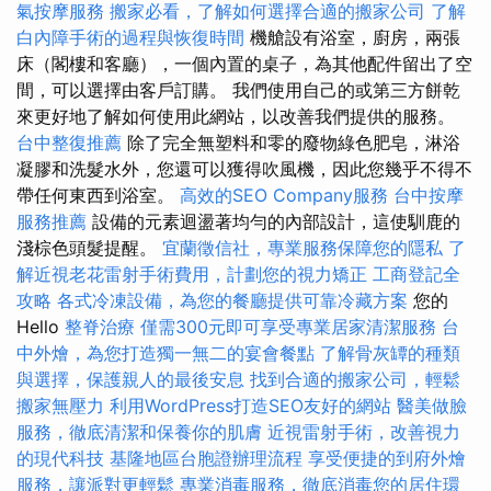
氣按摩服務
搬家必看，了解如何選擇合適的搬家公司
了解
白內障手術的過程與恢復時間
機艙設有浴室，廚房，兩張
床（閣樓和客廳），一個內置的桌子，為其他配件留出了空
間，可以選擇由客戶訂購。 我們使用自己的或第三方餅乾
來更好地了解如何使用此網站，以改善我們提供的服務。
台中整復推薦
除了完全無塑料和零的廢物綠色肥皂，淋浴
凝膠和洗髮水外，您還可以獲得吹風機，因此您幾乎不得不
帶任何東西到浴室。
高效的SEO Company服務
台中按摩
服務推薦
設備的元素迴盪著均勻的內部設計，這使馴鹿的
淺棕色頭髮提醒。
宜蘭徵信社，專業服務保障您的隱私
了
解近視老花雷射手術費用，計劃您的視力矯正
工商登記全
攻略
各式冷凍設備，為您的餐廳提供可靠冷藏方案
您的
Hello
整脊治療
僅需300元即可享受專業居家清潔服務
台
中外燴，為您打造獨一無二的宴會餐點
了解骨灰罈的種類
與選擇，保護親人的最後安息
找到合適的搬家公司，輕鬆
搬家無壓力
利用WordPress打造SEO友好的網站
醫美做臉
服務，徹底清潔和保養你的肌膚
近視雷射手術，改善視力
的現代科技
基隆地區台胞證辦理流程
享受便捷的到府外燴
服務，讓派對更輕鬆
專業消毒服務，徹底消毒您的居住環