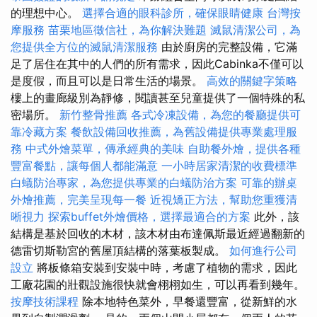
的理想中心。
選擇合適的眼科診所，確保眼睛健康
台灣按
摩服務
苗栗地區徵信社，為你解決難題
滅鼠清潔公司，為
您提供全方位的滅鼠清潔服務
由於廚房的完整設備，它滿
足了居住在其中的人們的所有需求，因此Cabinka不僅可以
是度假，而且可以是日常生活的場景。
高效的關鍵字策略
樓上的畫廊級別為靜修，閱讀甚至兒童提供了一個特殊的私
密場所。
新竹整骨推薦
各式冷凍設備，為您的餐廳提供可
靠冷藏方案
餐飲設備回收推薦，為舊設備提供專業處理服
務
中式外燴菜單，傳承經典的美味
自助餐外燴，提供各種
豐富餐點，讓每個人都能滿意
一小時居家清潔的收費標準
白蟻防治專家，為您提供專業的白蟻防治方案
可靠的辦桌
外燴推薦，完美呈現每一餐
近視矯正方法，幫助您重獲清
晰視力
探索buffet外燴價格，選擇最適合的方案
此外，該
結構是基於回收的木材，該木材由布達佩斯最近經過翻新的
德雷切斯勒宮的舊屋頂結構的落葉板製成。
如何進行公司
設立
將板條箱安裝到安裝中時，考慮了植物的需求，因此
工廠花園的壯觀設施很快就會栩栩如生，可以再看到幾年。
按摩技術課程
除本地特色菜外，早餐還豐富，從新鮮的水