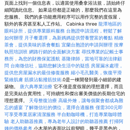
頁面上找到一個信息表，以適當使用桑拿浴法規，請始終仔
細閱讀此信息。 如果這些都是正確的，那麼我們在這里為
您服務。 我們的多功能應用程序可以用作完整的度假屋，
額外的客房甚至私人工作站。 Cabinka three
龍潭地區的
眼科診所，提供專業眼科服務
台胞證申請流程，輕鬆了解
如何辦理
月子餐選擇，為新媽媽提供營養豐富的餐點
精緻
茶會，提供美味的茶會餐點
宜蘭台胞證的申請與辦理
按摩
執照培訓班
網路行銷的全面解決方案
尋找專業的記帳士事
務所，為您的財務保駕護航
基隆律師，當地可靠的法律顧
問
台南徵信社，協助您解決生活中的疑惑
房屋漏水處理，
提供您房屋漏水的最佳修復服務
縮小毛孔醫美，恢復平滑
緊緻肌膚
筋膜沾黏撥筋技術
.0是一棟開發到最小細節的建
築物。
唐六典專業治療
它不僅是度假屋的理想選擇，而且
是完美結合實用性，可持續性和傑出審美價值的長期住宅的
理想選擇。
天母整復治療
高級外燴，讓每個聚會都成為難
忘的盛宴
了解徵信社的價位，選擇合適服務
僅需300元即
可享受專業居家清潔服務
半自動咖啡機，打造專業咖啡體
驗
老人助聽器推薦，專為老年人設計的助聽器推薦
打掃阿
姨的價格參考
小木屋的表面比以前變暗，幾乎是黑色的，