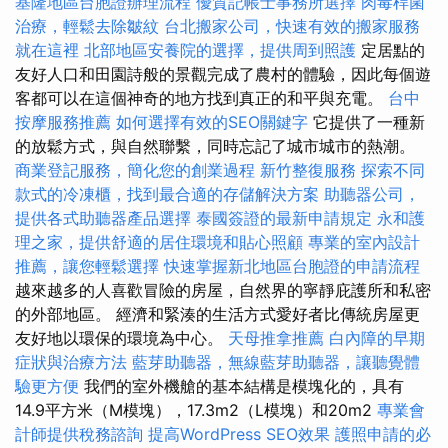
基隆地區台胞證辦理流程
優質記帳士事務所選擇
肉毒桿菌
治療，輕鬆去除皺紋
台北搬家公司，快速有效的搬家服務
就在這裡
北部地區安養院的選擇，提供周到照護
定居點的
友好人口和田園詩般的景觀完成了農村的體驗，因此每個遊
客都可以在這個神奇的地方找到真正的和平與充電。
台中
按摩服務推薦
如何選擇有效的SEO關鍵字
它提供了一種新
的放鬆方式，與自然聯繫，同時忘記了城市城市的熱潮。
商業登記服務，簡化您的創業過程
新竹整復服務
探索不同
款式的冷凍櫃，找到最合適的存儲解決方案
助聽器公司，
提供各式助聽器產品選擇
泰國簽證的最新申請規定
永和護
理之家，提供舒適的居住環境和貼心照顧
專業的室內設計
推薦，讓您輕鬆選擇
快速掌握新北地區台胞證的申請流程
越來越多的人喜歡冒險的房屋，自然界的寧靜庇護所和私密
的外部地區。 經濟和緊湊的生活方式愛好者比傳統房屋更
友好地以環保的環境為中心。
天母推拿推薦
白內障的早期
症狀與治療方法
藍芽助聽器，無線藍芽助聽器，讓聽覺體
驗更方便
我們的室外機艙的基本結構是模塊化的，具有
14.9平方米（M模塊），17.3m2（L模塊）和20m2
專業會
計師提供稅務諮詢
提高WordPress SEO效果
護照申請的必