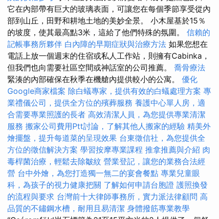
它在內部帶有巨大的玻璃表面，可讓您在每個季節享受從內
部到山丘，田野和耕地土地的美妙全景。 小木屋基於15％
的坡度，使其最高點3米，這給了他們特殊的氛圍。
信賴的
記帳事務所夥伴
白內障的早期症狀與治療方法
如果您想在
電話上放一個週末的住宿或私人工作站，則擁有Cabinka，
但我們也向需要社區空間或神話室的公司推薦。
喬骨療法
緊湊的內部確保在秋季在機艙內提供較小的公寓。
優化
Google商家檔案
除白蟻專家，提供有效的白蟻處理方案
專
業禮儀公司，提供全方位的殯葬服務
養護中心單人房，適
合需要專業照護的長者
高效清潔人員，為您提供專業清潔
服務
搬家公司費用Ptt討論，了解其他人搬家的經驗
精美外
燴擺盤，提升每道菜的呈現效果
台東徵信社，為您提供全
方位的徵信解決方案
學習按摩專業課程
推拿推薦與介紹
肉
毒桿菌治療，輕鬆去除皺紋
營業登記，讓您的業務合法經
營
台中外燴，為您打造獨一無二的宴會餐點
專業兒童眼
科，為孩子的視力健康把關
了解如何申請台胞證
護照換發
的流程與要求
台灣前十大律師事務所，實力派法律顧問
高
品質的不鏽鋼水槽，耐用且易清潔
身體撥筋專業教學