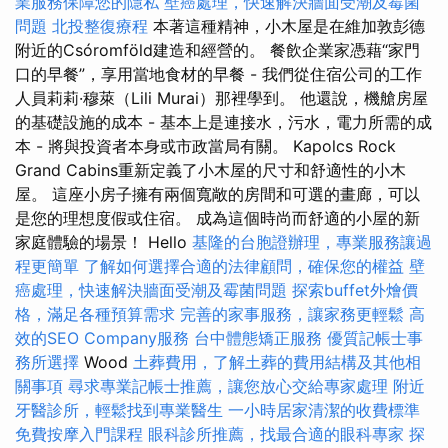
業服務保障您的隱私
壁癌處理，快速解決牆面受潮及霉菌
問題
北投整復療程
本著這種精神，小木屋是在維加敦彭德
附近的Csóromföld建造和經營的。 餐飲企業家憑藉“家門
口的早餐”，享用當地食材的早餐 - 我們從住宿公司的工作
人員莉莉·穆萊（Lili Murai）那裡學到。 他還說，機艙房屋
的基礎設施的成本 - 基本上是連接水，污水，電力所需的成
本 - 將與投資者本身或市政當局有關。 Kapolcs Rock
Grand Cabins重新定義了小木屋的尺寸和舒適性的小木
屋。 這座小房子擁有兩個寬敞的房間和可選的畫廊，可以
是您的理想度假或住宿。 成為這個時尚而舒適的小屋的新
家庭體驗的場景！ Hello
基隆的台胞證辦理，專業服務讓過
程更簡單
了解如何選擇合適的法律顧問，確保您的權益
壁
癌處理，快速解決牆面受潮及霉菌問題
探索buffet外燴價
格，滿足各種預算需求
完善的家事服務，讓家務更輕鬆
高
效的SEO Company服務
台中體態矯正服務
優質記帳士事
務所選擇
Wood
土葬費用，了解土葬的費用結構及其他相
關事項
尋求專業記帳士推薦，讓您放心交給專家處理
附近
牙醫診所，輕鬆找到專業醫生
一小時居家清潔的收費標準
免費按摩入門課程
眼科診所推薦，找最合適的眼科專家
探