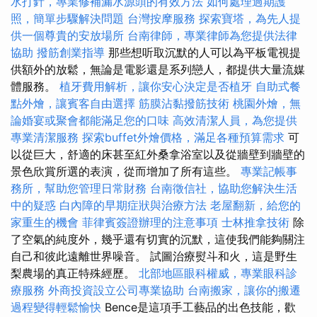
水打針，專業修補漏水源頭的有效方法
如何處理過期護
照，簡單步驟解決問題
台灣按摩服務
探索寶塔，為先人提
供一個尊貴的安放場所
台南律師，專業律師為您提供法律
協助
撥筋創業指導
那些想听取沉默的人可以為平板電視提
供額外的放鬆，無論是電影還是系列戀人，都提供大量流媒
體服務。
植牙費用解析，讓你安心決定是否植牙
自助式餐
點外燴，讓賓客自由選擇
筋膜沾黏撥筋技術
桃園外燴，無
論婚宴或聚會都能滿足您的口味
高效清潔人員，為您提供
專業清潔服務
探索buffet外燴價格，滿足各種預算需求
可
以從巨大，舒適的床甚至紅外桑拿浴室以及從牆壁到牆壁的
景色欣賞所選的表演，從而增加了所有這些。
專業記帳事
務所，幫助您管理日常財務
台南徵信社，協助您解決生活
中的疑惑
白內障的早期症狀與治療方法
老屋翻新，給您的
家重生的機會
菲律賓簽證辦理的注意事項
士林推拿技術
除
了空氣的純度外，幾乎還有切實的沉默，這使我們能夠關注
自己和彼此遠離世界噪音。 試圖治療熨斗和火，這是野生
梨農場的真正特殊經歷。
北部地區眼科權威，專業眼科診
療服務
外商投資設立公司專業協助
台南搬家，讓你的搬遷
過程變得輕鬆愉快
Bence是這項手工藝品的出色技能，歡