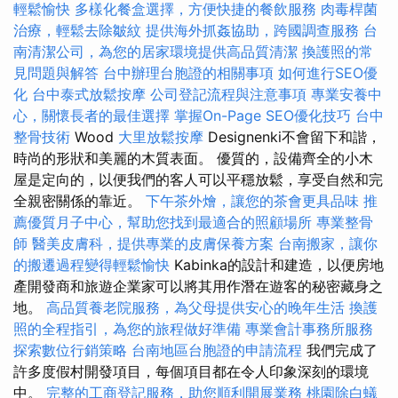
輕鬆愉快
多樣化餐盒選擇，方便快捷的餐飲服務
肉毒桿菌
治療，輕鬆去除皺紋
提供海外抓姦協助，跨國調查服務
台
南清潔公司，為您的居家環境提供高品質清潔
換護照的常
見問題與解答
台中辦理台胞證的相關事項
如何進行SEO優
化
台中泰式放鬆按摩
公司登記流程與注意事項
專業安養中
心，關懷長者的最佳選擇
掌握On-Page SEO優化技巧
台中
整骨技術
Wood
大里放鬆按摩
Designenki不會留下和諧，
時尚的形狀和美麗的木質表面。 優質的，設備齊全的小木
屋是定向的，以便我們的客人可以平穩放鬆，享受自然和完
全親密關係的靠近。
下午茶外燴，讓您的茶會更具品味
推
薦優質月子中心，幫助您找到最適合的照顧場所
專業整骨
師
醫美皮膚科，提供專業的皮膚保養方案
台南搬家，讓你
的搬遷過程變得輕鬆愉快
Kabinka的設計和建造，以便房地
產開發商和旅遊企業家可以將其用作潛在遊客的秘密藏身之
地。
高品質養老院服務，為父母提供安心的晚年生活
換護
照的全程指引，為您的旅程做好準備
專業會計事務所服務
探索數位行銷策略
台南地區台胞證的申請流程
我們完成了
許多度假村開發項目，每個項目都在令人印象深刻的環境
中。
完整的工商登記服務，助您順利開展業務
桃園除白蟻