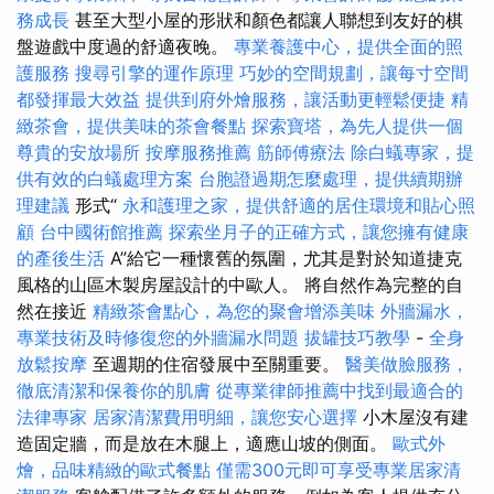
務成長
甚至大型小屋的形狀和顏色都讓人聯想到友好的棋
盤遊戲中度過的舒適夜晚。
專業養護中心，提供全面的照
護服務
搜尋引擎的運作原理
巧妙的空間規劃，讓每寸空間
都發揮最大效益
提供到府外燴服務，讓活動更輕鬆便捷
精
緻茶會，提供美味的茶會餐點
探索寶塔，為先人提供一個
尊貴的安放場所
按摩服務推薦
筋師傅療法
除白蟻專家，提
供有效的白蟻處理方案
台胞證過期怎麼處理，提供續期辦
理建議
形式“
永和護理之家，提供舒適的居住環境和貼心照
顧
台中國術館推薦
探索坐月子的正確方式，讓您擁有健康
的產後生活
A”給它一種懷舊的氛圍，尤其是對於知道捷克
風格的山區木製房屋設計的中歐人。 將自然作為完整的自
然在接近
精緻茶會點心，為您的聚會增添美味
外牆漏水，
專業技術及時修復您的外牆漏水問題
拔罐技巧教學
-
全身
放鬆按摩
至週期的住宿發展中至關重要。
醫美做臉服務，
徹底清潔和保養你的肌膚
從專業律師推薦中找到最適合的
法律專家
居家清潔費用明細，讓您安心選擇
小木屋沒有建
造固定牆，而是放在木腿上，適應山坡的側面。
歐式外
燴，品味精緻的歐式餐點
僅需300元即可享受專業居家清