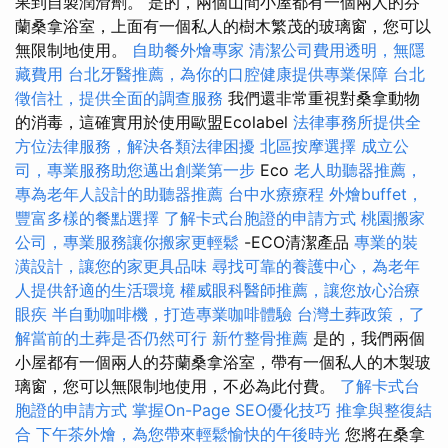
果到自製潤滑劑。 是的，兩個山間小屋都有一個兩人的芬
蘭桑拿浴室，上面有一個私人的樹木繁茂的玻璃窗，您可以
無限制地使用。
自助餐外燴專家
清潔公司費用透明，無隱
藏費用
台北牙醫推薦，為你的口腔健康提供專業保障
台北
徵信社，提供全面的調查服務
我們還非常重視對桑拿動物
的消毒，這確實用於使用歐盟Ecolabel
法律事務所提供全
方位法律服務，解決各類法律困擾
北區按摩選擇
成立公
司，專業服務助您邁出創業第一步
Eco
老人助聽器推薦，
專為老年人設計的助聽器推薦
台中水療療程
外燴buffet，
豐富多樣的餐點選擇
了解卡式台胞證的申請方式
桃園搬家
公司，專業服務讓你搬家更輕鬆
-ECO清潔產品
專業的裝
潢設計，讓您的家更具品味
尋找可靠的養護中心，為老年
人提供舒適的生活環境
權威眼科醫師推薦，讓您放心治療
眼疾
半自動咖啡機，打造專業咖啡體驗
台灣土葬政策，了
解當前的土葬是否仍然可行
新竹整骨推薦
是的，我們兩個
小屋都有一個兩人的芬蘭桑拿浴室，帶有一個私人的木製玻
璃窗，您可以無限制地使用，不必為此付費。
了解卡式台
胞證的申請方式
掌握On-Page SEO優化技巧
推拿與整復結
合
下午茶外燴，為您帶來輕鬆愉快的午後時光
您將在桑拿