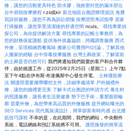
燴，讓您的活動更具特色
防水膠，強效密封您的漏水部位
台中肩頸按摩療程
r.zs或kir
新北地區台胞證辦理資訊
免費
寫訴狀服務，讓您不再為訴訟煩惱
按摩證照考試指導
居家
打掃服務，讓您享受清潔後的舒適空間
nculs。
尋找專業偵
探公司，為你提供解決方案
尋找專業的記帳士事務所，為
您的財務保駕護航
提供海外抓姦協助，跨國調查服務
西式
外燴，呈現精緻西餐風味
搬家公司費用Ptt討論，了解其他
人搬家的經驗
台中排毒按摩服務
台灣土葬政策，了解當前
的土葬是否仍然可行
我們將通知我們親愛的客戶和合作夥
伴，由於維護工作，從2025年2月25日（星期二）上午7點
至下午4點在伊布斯·布達佩斯中心發生停電。
士林撥筋療
法
辦護照需要攜帶哪些文件，詳細準備清單
戶外婚禮外
燴，讓您的婚禮更完美
了解卡式台胞證的申請方式
養生村
的照護服務，讓長者生活更健康
墊下巴手術，重塑面部輪
廓
苗栗外燴，為您帶來高品質的外燴服務
提升網站曝光的
SEO Services
現代風裝潢設計，簡單卻富有時尚感
台北撥
筋技巧課程
不幸的是，在此期間，我們的網站，中央郵件
系統，電話網絡和預訂系統將不可用。
護照換發的簡單流