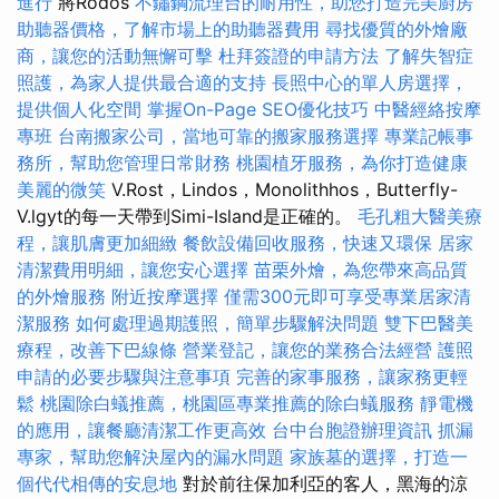
進行
將Rodos
不鏽鋼流理台的耐用性，助您打造完美廚房
助聽器價格，了解市場上的助聽器費用
尋找優質的外燴廠
商，讓您的活動無懈可擊
杜拜簽證的申請方法
了解失智症
照護，為家人提供最合適的支持
長照中心的單人房選擇，
提供個人化空間
掌握On-Page SEO優化技巧
中醫經絡按摩
專班
台南搬家公司，當地可靠的搬家服務選擇
專業記帳事
務所，幫助您管理日常財務
桃園植牙服務，為你打造健康
美麗的微笑
V.Rost，Lindos，Monolithhos，Butterfly-
V.lgyt的每一天帶到Simi-Island是正確的。
毛孔粗大醫美療
程，讓肌膚更加細緻
餐飲設備回收服務，快速又環保
居家
清潔費用明細，讓您安心選擇
苗栗外燴，為您帶來高品質
的外燴服務
附近按摩選擇
僅需300元即可享受專業居家清
潔服務
如何處理過期護照，簡單步驟解決問題
雙下巴醫美
療程，改善下巴線條
營業登記，讓您的業務合法經營
護照
申請的必要步驟與注意事項
完善的家事服務，讓家務更輕
鬆
桃園除白蟻推薦，桃園區專業推薦的除白蟻服務
靜電機
的應用，讓餐廳清潔工作更高效
台中台胞證辦理資訊
抓漏
專家，幫助您解決屋內的漏水問題
家族墓的選擇，打造一
個代代相傳的安息地
對於前往保加利亞的客人，黑海的涼