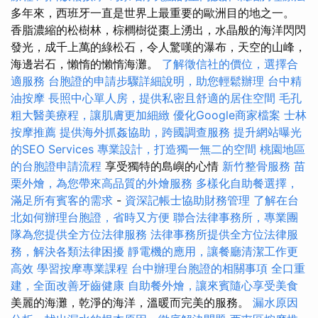
多年來，西班牙一直是世界上最重要的歐洲目的地之一。
香脂濃縮的松樹林，棕櫚樹從棗上湧出，水晶般的海洋閃閃
發光，成千上萬的綠松石，令人驚嘆的瀑布，天空的山峰，
海邊岩石，懶惰的懶惰海灘。
了解徵信社的價位，選擇合
適服務
台胞證的申請步驟詳細說明，助您輕鬆辦理
台中精
油按摩
長照中心單人房，提供私密且舒適的居住空間
毛孔
粗大醫美療程，讓肌膚更加細緻
優化Google商家檔案
士林
按摩推薦
提供海外抓姦協助，跨國調查服務
提升網站曝光
的SEO Services
專業設計，打造獨一無二的空間
桃園地區
的台胞證申請流程
享受獨特的島嶼的心情
新竹整骨服務
苗
栗外燴，為您帶來高品質的外燴服務
多樣化自助餐選擇，
滿足所有賓客的需求
-
資深記帳士協助財務管理
了解在台
北如何辦理台胞證，省時又方便
聯合法律事務所，專業團
隊為您提供全方位法律服務
法律事務所提供全方位法律服
務，解決各類法律困擾
靜電機的應用，讓餐廳清潔工作更
高效
學習按摩專業課程
台中辦理台胞證的相關事項
全口重
建，全面改善牙齒健康
自助餐外燴，讓來賓隨心享受美食
美麗的海灘，乾淨的海洋，溫暖而完美的服務。
漏水原因