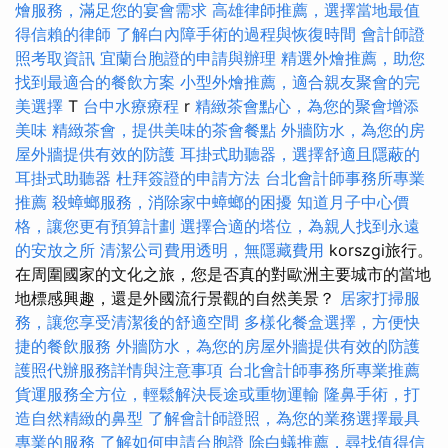
燴服務，滿足您的宴會需求
高雄律師推薦，選擇當地最值
得信賴的律師
了解白內障手術的過程與恢復時間
會計師證
照考取資訊
宜蘭台胞證的申請與辦理
精選外燴推薦，助您
找到最適合的餐飲方案
小型外燴推薦，適合親友聚會的完
美選擇
T
台中水療療程
r
精緻茶會點心，為您的聚會增添
美味
精緻茶會，提供美味的茶會餐點
外牆防水，為您的房
屋外牆提供有效的防護
耳掛式助聽器，選擇舒適且隱蔽的
耳掛式助聽器
杜拜簽證的申請方法
台北會計師事務所專業
推薦
殺蟑螂服務，消除家中蟑螂的困擾
知道月子中心價
格，讓您更有預算計劃
選擇合適的塔位，為親人找到永遠
的安放之所
清潔公司費用透明，無隱藏費用
korszgi旅行。
在周圍國家的文化之旅，您是否真的對歐洲主要城市的當地
地標感興趣，還是外國流行景觀的自然美景？
居家打掃服
務，讓您享受清潔後的舒適空間
多樣化餐盒選擇，方便快
捷的餐飲服務
外牆防水，為您的房屋外牆提供有效的防護
護照代辦服務詳情與注意事項
台北會計師事務所專業推薦
貨運服務全方位，輕鬆解決長途或重物運輸
隆鼻手術，打
造自然精緻的鼻型
了解會計師證照，為您的業務選擇最具
專業的服務
了解如何申請台胞證
除白蟻推薦，尋找值得信