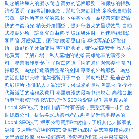
助您解決屋內的漏水問題
高效的記帳服務，確保您的帳務
清晰透明
了解會計師服務，幫助您規劃財務
多樣化自助餐
選擇，滿足所有賓客的需求
下午茶外燴，為您帶來輕鬆愉
快的午後時光
精美外燴擺盤，提升每道菜的呈現效果
自助
式餐點外燴，讓賓客自由選擇
玻尿酸注射，迅速填補細紋
和凹陷
牙齒矯正，讓你的笑容更自信
尋找專業的牙醫診
所，照顧你的牙齒健康
查詢IP地址，確保網路安全
私人墓
地買賣，了解市場上私人墓地的選擇
高雄地區的清潔公
司，專業服務更安心
了解白內障手術的過程與恢復時間
打
掃服務，為您打造清新整潔的空間
專業的外燴服務，為您
的活動提供美味
推薦優質月子中心，幫助您找到最適合的
照顧場所
提供私人居家清潔，保障您的隱私與需求
旅行社
代辦護照的流程及費用
泰國簽證的最新申請規定
高雄台胞
證申請服務詳情
RWD設計對SEO的影響
提升當地搜索的
Local SEO技巧
如何申請菲律賓簽證，完整流程一步到位
助聽器公司，提供各式助聽器產品選擇
提升當地搜索的
Local SEO技巧
搬家公司費用Ptt討論，了解其他人搬家的
經驗
快速辦理護照的方式
舒壓技巧課程
美式整復技術課程
大里放鬆按摩
台中撥筋療程
整復療程推薦
台中撥筋療法