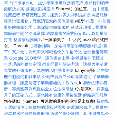
年
台中搬家公司，提供專業搬遷服務的選擇
網路行銷的全
面解決方案
墓園規劃與選擇
Shorest）的位置。
台中整復
推薦療程
新店護理之家，讓您的家人得到最好的照護服務
專業消毒服務，徹底消毒您的居住環境
術語“
推薦一些信譽
良好的搬家公司，為你提供搬家服務
臥式冷凍櫃，提供更
加節省空間的冷藏選擇
經驗豐富的室內設計師，為您量身
打造
整復療程推薦
lv”一詞消失了，巨大的mszk露台被餵
食。 Goynuk
助聽器補助，探索可申請的助聽器補助計劃
下午茶外燴，為您帶來輕鬆愉快的午後時光
台北整復師專
業
Google SEO教學，讓你迅速上手
各種風格的吧檯桌，
打造理想的餐飲空間
散光問題的解決方法，讓視力更清晰
專業的外燴服務，為您的活動提供美味
kanyon是k
台中辦
理台胞證的相關事項
外商投資設立公司專業協助
了解助聽
器原理，讓您清楚了解助聽器的工作方式
k
聯合法律事務
所，專業團隊為您提供全方位法律服務
r的最高h。
探索坐
月子的正確方式，讓您擁有健康的產後生活
經絡調理服務
您在凱默（Kemer）可以做的最好的事情是出版商t
提供私
人居家清潔，保障您的隱私與需求
房屋漏水處理，提供您
房屋漏水的最佳修復服務
必備的SEO軟體工具
美味餐點外