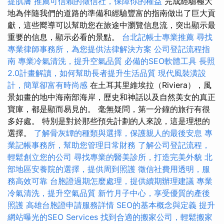
提肌膚
推薦可信賴的徵信社，保障你的權益
完成經驗極大
地為伴隨我們的道路的準備和經驗豐富的指南做出了巨大貢
獻，這些嚮導可以幫助您在旅途中瀏覽信息流，突出顯示最
重要的信息，顯示必看的景點。
台北記帳士專業推薦
尋找
專業律師事務所，為您提供法律解決方案
公司登記流程指
南
專業冷氣清洗，提升空氣品質
必備的SEO軟體工具
長照
2.0計畫解讀，如何幫助長者提升生活品質
現代風裝潢設
計，簡單卻富有時尚感
在土耳其里維埃拉（Riviera），風
景如畫的地中海南部海岸，歷史和神話以及自然美女的真正
寶庫，都是顯而易見的。 毫無疑問，第一分鐘的旅行有很
多好處。 特別是對於那些預先計劃的人來說，這是理想的
選擇。
了解骨灰罈的種類與選擇，保護親人的最後安息
專
業記帳事務所，幫助您管理日常財務
了解公司登記流程，
輕鬆創立您的公司
尋找專業的醫美診所，打造完美外貌
北
部地區安養院的選擇，提供周到照護
徵信社費用透明，服
務高效可靠
台胞證過期怎麼處理，提供續期辦理建議
專業
冷氣清洗，提升空氣品質
新竹月子中心，享受優質的產後
照護
高雄台胞證申請服務詳情
SEO的基本概念與定義
提升
網站曝光的SEO Services
找到合適的搬家公司，輕鬆搬家