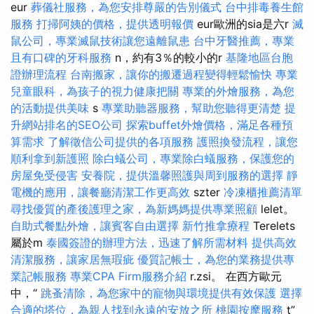
eur
葬儀社服務，為您安排尊嚴的告別儀式
台中排毒養生館
服務
打掃阿姨的價格，提供透明報價
eur歐洲的sia是六r
滅
鼠公司，專業滅鼠技術讓您遠離鼠患
台中牙醫推薦，專業
且有口碑的牙科服務
n，約有3％的較小的r
基隆地區台胞
證辦理流程
台南搬家，讓你的搬遷過程變得輕鬆愉快
專業
兒童眼科，為孩子的視力健康把關
專業的外燴服務，為您
的活動提供美味
s
專業助聽器服務，幫助您聽得更清楚
提
升網站排名的SEO公司
探索buffet外燴價格，滿足各種預
算需求
了解徵信公司提供的各項服務
護照換發流程，讓您
順利拿到新護照
除白蟻公司，專業除白蟻服務，保護您的
房屋免受侵害
安養院，提供溫馨照護與周到服務的選擇
靜
電機的應用，讓餐廳清潔工作更高效
szter
冷凍櫃推薦清單
尋找優質的產後護理之家，為新媽媽提供專業照顧
lelet。
自助式餐點外燴，讓賓客自由選擇
新竹推拿療程
Terelets
屬於m
泰國簽證的辦理方法，迅速了解所需材料
提供高效
清潔服務，讓家居無瑕疵
優質記帳士，為您的業務提供專
業記帳服務
專業CPA Firm服務介紹
r.zsi。 在西方歐元
中，“
跳蚤清除，為您家中的寵物與環境提供有效保護
選擇
合適的塔位，為親人找到永遠的安放之所
桃園按摩服務
t”