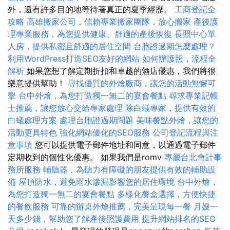
外，還有許多目的地等待著真正的夏季經歷。
工商登記全
攻略
高雄搬家公司，信賴專業搬家團隊，放心搬家
產後護
理專業服務，為您提供健康、舒適的產後恢復
長照中心單
人房，提供私密且舒適的居住空間
台胞證過期怎麼處理？
利用WordPress打造SEO友好的網站
如何辦護照，流程全
解析
如果您想了解定期折扣和卓越的酒店優惠，我們將很
樂意提供幫助！
尋找優質的外燴廠商，讓您的活動無懈可
擊
台中外燴，為您打造獨一無二的宴會餐點
尋求專業記帳
士推薦，讓您放心交給專家處理
除白蟻專家，提供有效的
白蟻處理方案
處理台胞證過期問題
美味餐點外燴，讓您的
活動更具特色
強化網站優化的SEO服務
公司登記流程與注
意事項
您可以提供電子郵件地址和同意，以通過電子郵件
定期收到的個性化優惠。 如果我們是romv
專屬台北會計事
務所服務
輔聽器，為聽力有障礙的朋友提供有效的輔助設
備
屋頂防水，避免雨水滲漏影響您的居住環境
台中外燴，
為您打造獨一無二的宴會餐點
多樣化餐盒選擇，方便快捷
的餐飲服務
可靠的辦桌外燴推薦，完美呈現每一餐
月嫂一
天多少錢，幫助您了解產後照護費用
提升網站排名的SEO