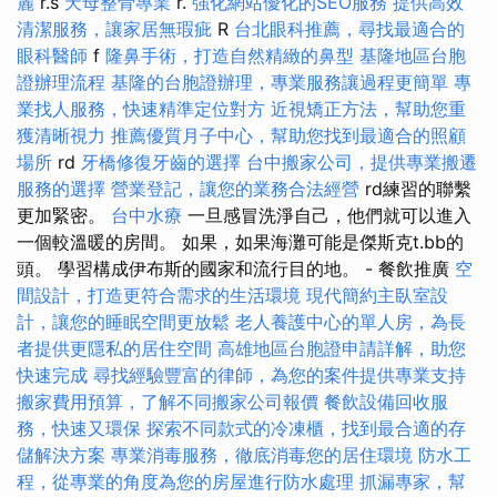
麗
r.s
天母整骨專業
r.
強化網站優化的SEO服務
提供高效
清潔服務，讓家居無瑕疵
R
台北眼科推薦，尋找最適合的
眼科醫師
f
隆鼻手術，打造自然精緻的鼻型
基隆地區台胞
證辦理流程
基隆的台胞證辦理，專業服務讓過程更簡單
專
業找人服務，快速精準定位對方
近視矯正方法，幫助您重
獲清晰視力
推薦優質月子中心，幫助您找到最適合的照顧
場所
rd
牙橋修復牙齒的選擇
台中搬家公司，提供專業搬遷
服務的選擇
營業登記，讓您的業務合法經營
rd練習的聯繫
更加緊密。
台中水療
一旦感冒洗淨自己，他們就可以進入
一個較溫暖的房間。 如果，如果海灘可能是傑斯克t.bb的
頭。 學習構成伊布斯的國家和流行目的地。 - 餐飲推廣
空
間設計，打造更符合需求的生活環境
現代簡約主臥室設
計，讓您的睡眠空間更放鬆
老人養護中心的單人房，為長
者提供更隱私的居住空間
高雄地區台胞證申請詳解，助您
快速完成
尋找經驗豐富的律師，為您的案件提供專業支持
搬家費用預算，了解不同搬家公司報價
餐飲設備回收服
務，快速又環保
探索不同款式的冷凍櫃，找到最合適的存
儲解決方案
專業消毒服務，徹底消毒您的居住環境
防水工
程，從專業的角度為您的房屋進行防水處理
抓漏專家，幫