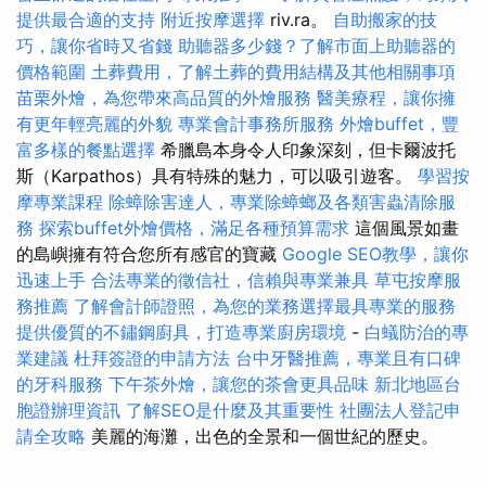
提供最合適的支持
附近按摩選擇
riv.ra。
自助搬家的技
巧，讓你省時又省錢
助聽器多少錢？了解市面上助聽器的
價格範圍
土葬費用，了解土葬的費用結構及其他相關事項
苗栗外燴，為您帶來高品質的外燴服務
醫美療程，讓你擁
有更年輕亮麗的外貌
專業會計事務所服務
外燴buffet，豐
富多樣的餐點選擇
希臘島本身令人印象深刻，但卡爾波托
斯（Karpathos）具有特殊的魅力，可以吸引遊客。
學習按
摩專業課程
除蟑除害達人，專業除蟑螂及各類害蟲清除服
務
探索buffet外燴價格，滿足各種預算需求
這個風景如畫
的島嶼擁有符合您所有感官的寶藏
Google SEO教學，讓你
迅速上手
合法專業的徵信社，信賴與專業兼具
草屯按摩服
務推薦
了解會計師證照，為您的業務選擇最具專業的服務
提供優質的不鏽鋼廚具，打造專業廚房環境
-
白蟻防治的專
業建議
杜拜簽證的申請方法
台中牙醫推薦，專業且有口碑
的牙科服務
下午茶外燴，讓您的茶會更具品味
新北地區台
胞證辦理資訊
了解SEO是什麼及其重要性
社團法人登記申
請全攻略
美麗的海灘，出色的全景和一個世紀的歷史。