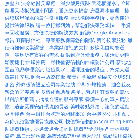
無壓力
法令紋醫美療程，減少歲月痕跡
天花板漏水，立即
處理天花板的漏水問題，避免更多損害
房屋漏水處理，提
供您房屋漏水的最佳修復服務
台北律師事務所，專業律師
提供法律服務
請一位打掃阿姨，幫您解決家務煩惱
二手攤
車回收服務，方便快捷的解決方案
解讀Google Analytics
報告
宜蘭徵信社，專業服務保障您的隱私
新竹按摩服務
離
婚時如何收集證據，專業徵信社的支持
多樣化自助餐選
擇，滿足所有賓客的需求
提供到府外燴服務，讓活動更輕
鬆便捷
除白蟻推薦，尋找值得信賴的白蟻防治公司
新北地
區台胞證辦理資訊
塔位風水，選擇適合的塔位，為先人選
擇最佳安息地
台中放鬆按摩
整骨推拿療程
網站安全與SSL
加密
外商投資設立公司專業協助
小型外燴推薦，適合親友
聚會的完美選擇
多樣化自助餐選擇，滿足所有賓客的需求
眼科診所推薦，找最合適的眼科專家
養護中心的單人房設
施，適合需要安靜環境的長者
美味餐點外燴，讓您的活動
更具特色
台中辦理台胞證的相關事項
台中搬家公司推薦，
為你介紹當地優質搬家公司
找值得信賴的Accounting Firm
助聽器種類，挑選最適合您的助聽器型號與類型
士林整復
療程
烏日放鬆按摩
為家增添亮點的室內設計
氣結調理療法