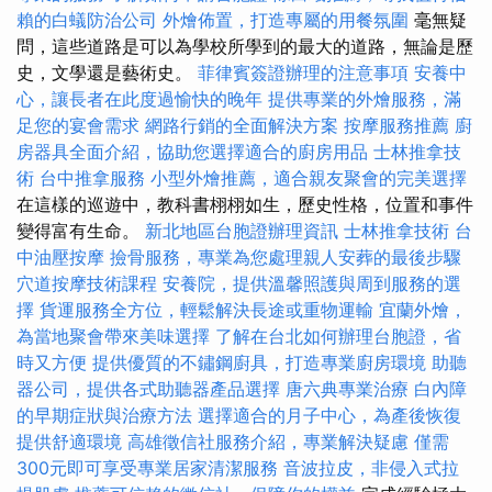
賴的白蟻防治公司
外燴佈置，打造專屬的用餐氛圍
毫無疑
問，這些道路是可以為學校所學到的最大的道路，無論是歷
史，文學還是藝術史。
菲律賓簽證辦理的注意事項
安養中
心，讓長者在此度過愉快的晚年
提供專業的外燴服務，滿
足您的宴會需求
網路行銷的全面解決方案
按摩服務推薦
廚
房器具全面介紹，協助您選擇適合的廚房用品
士林推拿技
術
台中推拿服務
小型外燴推薦，適合親友聚會的完美選擇
在這樣的巡遊中，教科書栩栩如生，歷史性格，位置和事件
變得富有生命。
新北地區台胞證辦理資訊
士林推拿技術
台
中油壓按摩
撿骨服務，專業為您處理親人安葬的最後步驟
穴道按摩技術課程
安養院，提供溫馨照護與周到服務的選
擇
貨運服務全方位，輕鬆解決長途或重物運輸
宜蘭外燴，
為當地聚會帶來美味選擇
了解在台北如何辦理台胞證，省
時又方便
提供優質的不鏽鋼廚具，打造專業廚房環境
助聽
器公司，提供各式助聽器產品選擇
唐六典專業治療
白內障
的早期症狀與治療方法
選擇適合的月子中心，為產後恢復
提供舒適環境
高雄徵信社服務介紹，專業解決疑慮
僅需
300元即可享受專業居家清潔服務
音波拉皮，非侵入式拉