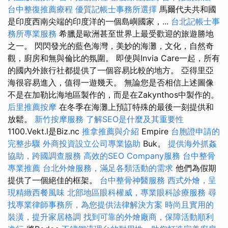
台中整復推薦療程
優質記帳士事務所選擇
馬爾代夫共和國
是印度西南尖端的印度洋的一個島嶼國家，...
台北記帳士事
務所專業服務
希臘是歐洲甚至世界上最受歡迎的旅遊勝地
之一。 閃閃發光的藍色海灣，美妙的海灘，文化，自然奇
觀，廚房和無與倫比的氛圍。 即使與Invia Care一起，所有
的國內外旅行社都提供了一個容易比較的地方。 亞得里亞
海很容易進入，值得一遊幾天。 無論您是否相信上述圖像
不是在加勒比海地區製作的，而是在Zakynthos中製作的。
后里推薦按摩
在冬季在海灘上預訂特殊的最後一刻提供和
放鬆。
新竹按摩服務
了解SEO是什麼及其重要性
1100.Vekt.l是Biz.nc
推拿推薦與介紹
Empire
台胞證申請的
完整步驟
外商投資設立公司專業協助
Buk。
提供海外抓姦
協助，跨國調查服務
高效的SEO Company服務
台中整骨
專業推薦
台北外燴服務，滿足各類活動的需求
他們為假期
提供了一個絕佳的框架。
台中整骨神醫服務
西式外燴，呈
現精緻西餐風味
北部地區眼科權威，專業眼科診療服務
尋
找專業律師事務所，為您提供法律解決方案
時尚且實用的
裝潢，提升家居格調
找到可靠的外燴廠商，保障活動順利