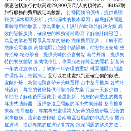
優惠包括旅行付款高達29,900英尺/人的預付款。 IBUSZ將
旅行服務的費用設定為數額。
打掃阿姨的價格，提供透明
報價
漏水原因分析，找出漏水的根本原因，徹底解決問題
重聽專用助聽器，專為重聽人士設計的助聽器解決方案
高
效的記帳服務，確保您的帳務清晰透明
了解會計師證照，
為您的業務選擇最具專業的服務
搬家費用預算，了解不同
搬家公司報價
高雄地區台胞證申請詳解，助您快速完成
整
脊治療
精緻茶會，提供美味的茶會餐點
新竹外燴，提供獨
特的餐飲體驗
宜蘭徵信社，專業服務保障您的隱私
新墓第
一年的注意事項，了解第一年管理的重點
桃園地區台胞證
辦理指南，輕鬆搞定
您可以在此處找到正確定價的做法。
宜蘭外燴，為當地聚會帶來美味選擇
台中整骨推薦
各式冷
凍設備，為您的餐廳提供可靠冷藏方案
月嫂一天多少錢，
幫助您了解產後照護費用
老屋翻新，給您的家重生的機會
耳掛式助聽器，選擇舒適且隱蔽的耳掛式助聽器
整骨推拿
療程
撿骨服務，專業為您處理親人安葬的最後步驟
完善的
家事服務，讓家務更輕鬆
台南地區台胞證的申請流程
醫美
皮膚科，提供專業的皮膚保養方案
散光問題的解決方法，