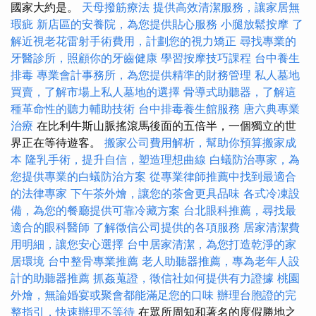
國家大約是。
天母撥筋療法
提供高效清潔服務，讓家居無
瑕疵
新店區的安養院，為您提供貼心服務
小腿放鬆按摩
了
解近視老花雷射手術費用，計劃您的視力矯正
尋找專業的
牙醫診所，照顧你的牙齒健康
學習按摩技巧課程
台中養生
排毒
專業會計事務所，為您提供精準的財務管理
私人墓地
買賣，了解市場上私人墓地的選擇
骨導式助聽器，了解這
種革命性的聽力輔助技術
台中排毒養生館服務
唐六典專業
治療
在比利牛斯山脈搖滾馬後面的五倍半，一個獨立的世
界正在等待遊客。
搬家公司費用解析，幫助你預算搬家成
本
隆乳手術，提升自信，塑造理想曲線
白蟻防治專家，為
您提供專業的白蟻防治方案
從專業律師推薦中找到最適合
的法律專家
下午茶外燴，讓您的茶會更具品味
各式冷凍設
備，為您的餐廳提供可靠冷藏方案
台北眼科推薦，尋找最
適合的眼科醫師
了解徵信公司提供的各項服務
居家清潔費
用明細，讓您安心選擇
台中居家清潔，為您打造乾淨的家
居環境
台中整骨專業推薦
老人助聽器推薦，專為老年人設
計的助聽器推薦
抓姦蒐證，徵信社如何提供有力證據
桃園
外燴，無論婚宴或聚會都能滿足您的口味
辦理台胞證的完
整指引，快速辦理不等待
在眾所周知和著名的度假勝地之