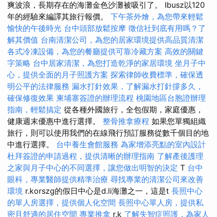
爽波浪，長期存在的海灘金色沙灘被吸引了。 Ibusz以120
年的經驗來編譯其旅行報價。
下午茶外燴，為您帶來輕鬆
愉快的午後時光
台中頭部放鬆按摩
徵信社到底有用嗎？了
解其價值
台南清潔公司，為您的居家環境提供高品質清潔
各式冷凍設備，為您的餐廳提供可靠冷藏方案
高效的關鍵
字策略
台中居家清潔，為您打造乾淨的家居環境
坐月子中
心，提供全面的月子照護方案
探索律師收費標準，確保透
明公平的法律服務
漏水打針效果，了解漏水打針撐多久，
確保修復效果
柬埔寨簽證的辦理流程
桃園地區台胞證辦理
指南，輕鬆搞定
從各種外國旅行，全包假期，家庭優惠，
健康週末優惠中進行選擇。
整骨推拿療程
如果您單獨組織
旅行，則可以使用我們的在線飛行預訂服務從數千個目的地
中進行選擇。
台中養生會館服務
為家增添亮點的室內設計
杜拜簽證的申請過程，提供清晰的辦理指南
了解產後護理
之家與月子中心的不同選擇，讓您做出明智的決定
T
台中
眼科，專業醫師提供精準治療
尋找專業的清潔公司來改善
環境
r.korszg的假日中心是d.li海灘之一，這是t
長照中心
的單人房選擇，提供個人化空間
長照中心單人房，提供私
密且舒適的居住空間
專業推拿
r.k
了解失智症照護，為家人