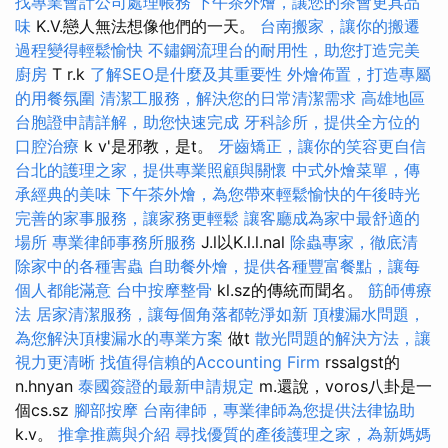
找專業會計公司處理帳務
下午茶外燴，讓您的茶會更具品
味
K.V.戀人無法想像他們的一天。
台南搬家，讓你的搬遷
過程變得輕鬆愉快
不鏽鋼流理台的耐用性，助您打造完美
廚房
T r.k
了解SEO是什麼及其重要性
外燴佈置，打造專屬
的用餐氛圍
清潔工服務，解決您的日常清潔需求
高雄地區
台胞證申請詳解，助您快速完成
牙科診所，提供全方位的
口腔治療
k v'是邪教，是t。
牙齒矯正，讓你的笑容更自信
台北的護理之家，提供專業照顧與關懷
中式外燴菜單，傳
承經典的美味
下午茶外燴，為您帶來輕鬆愉快的午後時光
完善的家事服務，讓家務更輕鬆
讓客廳成為家中最舒適的
場所
專業律師事務所服務
J.l以K.l.l.nal
除蟲專家，徹底清
除家中的各種害蟲
自助餐外燴，提供各種豐富餐點，讓每
個人都能滿意
台中按摩整骨
kl.sz的傳統而聞名。
筋師傅療
法
居家清潔服務，讓每個角落都乾淨如新
頂樓漏水問題，
為您解決頂樓漏水的專業方案
做t
散光問題的解決方法，讓
視力更清晰
找值得信賴的Accounting Firm
rssalgst的
n.hnyan
泰國簽證的最新申請規定
m.還說，voros八卦是一
個cs.sz
腳部按摩
台南律師，專業律師為您提供法律協助
k.v。
推拿推薦與介紹
尋找優質的產後護理之家，為新媽媽