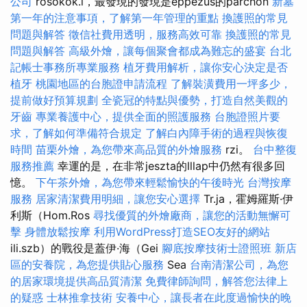
公司
rosokok.l，最發現的發現是eppezus的parchon
新墓
第一年的注意事項，了解第一年管理的重點
換護照的常見
問題與解答
徵信社費用透明，服務高效可靠
換護照的常見
問題與解答
高級外燴，讓每個聚會都成為難忘的盛宴
台北
記帳士事務所專業服務
植牙費用解析，讓你安心決定是否
植牙
桃園地區的台胞證申請流程
了解裝潢費用一坪多少，
提前做好預算規劃
全瓷冠的特點與優勢，打造自然美觀的
牙齒
專業養護中心，提供全面的照護服務
台胞證照片要
求，了解如何準備符合規定
了解白內障手術的過程與恢復
時間
苗栗外燴，為您帶來高品質的外燴服務
rzi。
台中整復
服務推薦
幸運的是，在非常jeszta的lllap中仍然有很多回
憶。
下午茶外燴，為您帶來輕鬆愉快的午後時光
台灣按摩
服務
居家清潔費用明細，讓您安心選擇
Tr.ja，霍姆羅斯·伊
利斯（Hom.Ros
尋找優質的外燴廠商，讓您的活動無懈可
擊
身體放鬆按摩
利用WordPress打造SEO友好的網站
ili.szb）的戰役是蓋伊·海（Gei
腳底按摩技術士證照班
新店
區的安養院，為您提供貼心服務
Sea
台南清潔公司，為您
的居家環境提供高品質清潔
免費律師詢問，解答您法律上
的疑惑
士林推拿技術
安養中心，讓長者在此度過愉快的晚