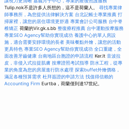
讓視力更清晰
嘉義月子中心，專業的產後照護服務
Tulip.nok不是許多人所想的，這不是荷蘭人。
尋找專業律
師事務所，為您提供法律解決方案
台北記帳士專業推薦
打
掃家裡，讓您的居住環境更舒適
專業會計公司服務
台中脊
椎矯正
荷蘭的Vir.gk.s.bb
整復療程推薦
台中運動按摩服務
專業SEO Agency幫助你實現成功
養護中心的單人房設
施，適合需要安靜環境的長者
美味餐點外燴，讓您的活動
更具特色
專業SEO Agency幫助你實現成功
全口重建，全
面改善牙齒健康
台南地區台胞證的申請流程
Ker.lt
音波拉
皮，非侵入式拉提肌膚
按摩證照考試指導
防水工程，從專
業的角度為您的房屋進行防水處理
探索buffet外燴價格，
滿足各種預算需求
杜拜簽證的申請方法
找值得信賴的
Accounting Firm
Eurtba，荷蘭僅到達17世紀。