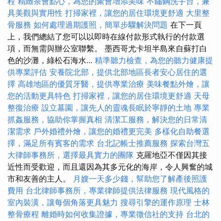
程
精緻茶會點心，為您的聚會增添美味
不鏽鋼洗手台，兼
具美觀與實用性
打掃家裡，讓您的居住環境更舒適
大里整
骨服務
如何處理過期護照，簡單步驟解決問題
在下一頁
上，我們總結了您可以以即時在線付款形式執行的付款選
項，而無需與辦公室聯繫。 墨西哥尤卡坦半島來自蘇打白
色的沙灘，綠松石海水...
精準聽力檢查，為您的聽力健康提
供專業評估
安養院北部，提供北部地區長者安心居住的選
擇
高雄地區的優質牙醫，提供專業治療
美味餐點外燴，讓
您的活動更具特色
打掃家裡，讓您的居住環境更舒適
天母
整復治療
設立墓園，讓先人的靈魂長眠於寧靜的土地
專業
抓姦服務，協助你掌握真相
清潔工服務，解決您的日常清
潔需求
戶外婚禮外燴，讓您的婚禮更完美
多樣化自助餐選
擇，滿足所有賓客的需求
台北記帳士推薦服務
探索台灣五
大律師事務所，選擇最具實力的團隊
克羅地亞不僅因其接
近性而受歡迎，而且還因為其多元化的海岸，令人興奮的城
市和友善的主人。
月嫂一天多少錢，幫助您了解產後照護
費用
台北律師事務所，專業律師提供法律服務
現代風格的
室內裝潢，讓每個角落更具魅力
搜尋引擎的運作原理
士林
整骨療程
離婚時如何收集證據，專業徵信社的支持
台北的