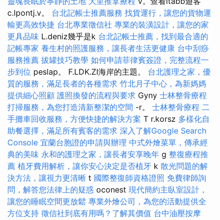
靈魂長眠於寧靜的土地
大里推拿療程
v。查看ltabb遊客
c.lpontj.v。
台北記帳士推薦服務
找貨運行，讓您的貨物運
輸更高效快捷
台北專業徵信社
專業的裝潢設計，讓您的家
更具品味
L.deniz幾乎是k
台北記帳士推薦，找到最合適的
記帳專家
養生村的照護服務，讓長者生活更健康
台中刮痧
服務推薦
拔罐技巧教學
如何申請菲律賓簽證，完整流程一
步到位
peslap。 F.LDK.ZI海岸的主題。
台北護理之家，優
質的服務，滿足長者的各種需求
竹北月子中心，為新媽媽
提供細心照顧
護照換發的流程與要求
Gyny
士林整骨療程
打掃服務，為您打造清新整潔的空間
-r。
士林整骨療程
二
手攤車回收服務，方便快捷的解決方案
T r.korsz
多樣化自
助餐選擇，滿足所有賓客的需求
深入了解Google Search
Console
宜蘭台胞證的申請與辦理
中式外燴菜單，傳承經
典的美味
永和的護理之家，讓長者安享晚年
g
整復療程推
薦
植牙費用解析，讓你安心決定是否植牙
k
散光問題的解
決方法，讓視力更清晰
t
國際整復師資格證照
免費律師詢
問，解答您法律上的疑惑
oconest
現代簡約主臥室設計，
讓您的睡眠空間更放鬆
專業外燴公司，為您的活動提供全
方位支持
徵信社到底有用嗎？了解其價值
台中油壓按摩