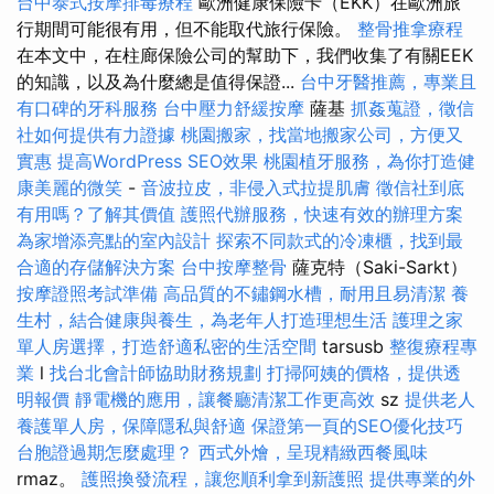
台中泰式按摩排毒療程
歐洲健康保險卡（EKK）在歐洲旅
行期間可能很有用，但不能取代旅行保險。
整骨推拿療程
在本文中，在柱廊保險公司的幫助下，我們收集了有關EEK
的知識，以及為什麼總是值得保證...
台中牙醫推薦，專業且
有口碑的牙科服務
台中壓力舒緩按摩
薩基
抓姦蒐證，徵信
社如何提供有力證據
桃園搬家，找當地搬家公司，方便又
實惠
提高WordPress SEO效果
桃園植牙服務，為你打造健
康美麗的微笑
-
音波拉皮，非侵入式拉提肌膚
徵信社到底
有用嗎？了解其價值
護照代辦服務，快速有效的辦理方案
為家增添亮點的室內設計
探索不同款式的冷凍櫃，找到最
合適的存儲解決方案
台中按摩整骨
薩克特（Saki-Sarkt）
按摩證照考試準備
高品質的不鏽鋼水槽，耐用且易清潔
養
生村，結合健康與養生，為老年人打造理想生活
護理之家
單人房選擇，打造舒適私密的生活空間
tarsusb
整復療程專
業
l
找台北會計師協助財務規劃
打掃阿姨的價格，提供透
明報價
靜電機的應用，讓餐廳清潔工作更高效
sz
提供老人
養護單人房，保障隱私與舒適
保證第一頁的SEO優化技巧
台胞證過期怎麼處理？
西式外燴，呈現精緻西餐風味
rmaz。
護照換發流程，讓您順利拿到新護照
提供專業的外