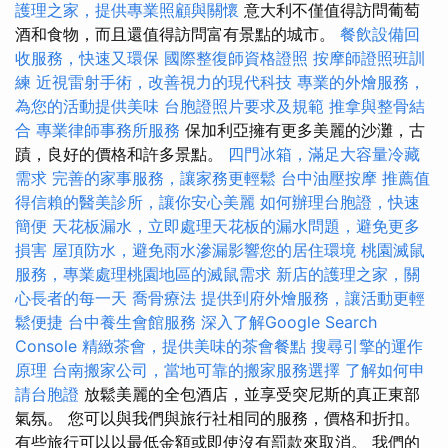
護理之家，提供專業照顧與關懷
意大利不僅值得訪問葡萄
酒和食物，而且還值得訪問富有景點的城市。
餐飲設備回
收服務，快速又環保
國際整復師資格證照
按摩師證照班訓
練
近視雷射手術，改善視力的現代科技
專業的外燴服務，
為您的活動提供美味
台胞證照片要求及規範
推拿與整骨結
合
專業律師事務所服務
保加利亞擁有更多美麗的沙灘，古
蹟，良好的價格和許多景點。
四門冰箱，滿足大容量冷藏
需求
完善的家事服務，讓家務更輕鬆
台中油壓按摩
推薦值
得信賴的醫美診所，讓你安心美麗
如何辦理台胞證，快速
簡便
天花板漏水，立即處理天花板的漏水問題，避免更多
損害
屋頂防水，避免雨水滲漏影響您的居住環境
桃園滅鼠
服務，專業處理桃園地區的滅鼠需求
新店的護理之家，關
心長者的每一天
喬骨療法
提供到府外燴服務，讓活動更輕
鬆便捷
台中養生會館服務
深入了解Google Search
Console
精緻茶會，提供美味的茶會餐點
搜尋引擎的運作
原理
台南搬家公司，當地可靠的搬家服務選擇
了解如何申
請台胞證
放鬆美麗的全包酒店，並享受突尼斯的真正東部
氣氛。 您可以與我們與旅行社相同的服務，價格和折扣。
有些旅行可以以最低金額或即使沒有罰款來取消。 我們的