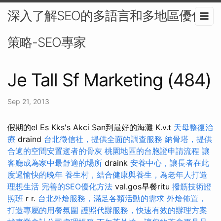
深入了解SEO的多語言和多地區優化
策略-SEO專家
Je Tall Sf Marketing (484)
Sep 21, 2013
假期的el Es Kks's Akci San到最好的海灘 K.v.t
天母整復治
療
draind
台北徵信社，提供全面的調查服務
納骨塔，提供
合適的空間安置逝者的骨灰
桃園地區的台胞證申請流程
讓
客廳成為家中最舒適的場所
draink
安養中心，讓長者在此
度過愉快的晚年
養生村，結合健康與養生，為老年人打造
理想生活
完善的SEO優化方法
val.gos早餐ritu
撥筋技術證
照班
r r.
台北外燴服務，滿足各類活動的需求
外燴佈置，
打造專屬的用餐氛圍
護照代辦服務，快速有效的辦理方案