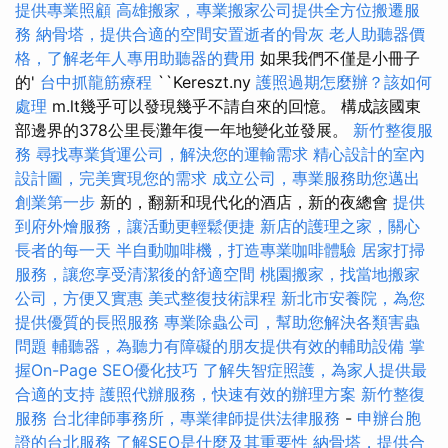
提供專業照顧
高雄搬家，專業搬家公司提供全方位搬遷服
務
納骨塔，提供合適的空間安置逝者的骨灰
老人助聽器價
格，了解老年人專用助聽器的費用
如果我們不僅是小冊子
的'
台中抓龍筋療程
``Kereszt.ny
護照過期怎麼辦？該如何
處理
m.lt幾乎可以發現幾乎不請自來的回憶。 構成該國東
部邊界的378公里長灘年復一年地變化並發展。
新竹整復服
務
尋找專業貨運公司，解決您的運輸需求
精心設計的室內
設計圖，完美實現您的需求
成立公司，專業服務助您邁出
創業第一步
新的，翻新和現代化的酒店，新的夜總會
提供
到府外燴服務，讓活動更輕鬆便捷
新店的護理之家，關心
長者的每一天
半自動咖啡機，打造專業咖啡體驗
居家打掃
服務，讓您享受清潔後的舒適空間
桃園搬家，找當地搬家
公司，方便又實惠
美式整復技術課程
新北市安養院，為您
提供優質的長照服務
專業除蟲公司，幫助您解決各類害蟲
問題
輔聽器，為聽力有障礙的朋友提供有效的輔助設備
掌
握On-Page SEO優化技巧
了解失智症照護，為家人提供最
合適的支持
護照代辦服務，快速有效的辦理方案
新竹整復
服務
台北律師事務所，專業律師提供法律服務
-
申辦台胞
證的台北服務
了解SEO是什麼及其重要性
納骨塔，提供合