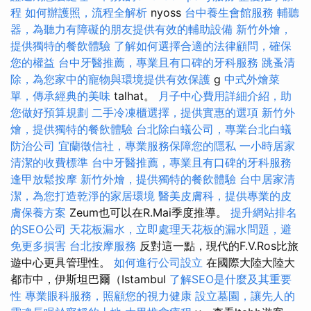
程
如何辦護照，流程全解析
nyoss
台中養生會館服務
輔聽
器，為聽力有障礙的朋友提供有效的輔助設備
新竹外燴，
提供獨特的餐飲體驗
了解如何選擇合適的法律顧問，確保
您的權益
台中牙醫推薦，專業且有口碑的牙科服務
跳蚤清
除，為您家中的寵物與環境提供有效保護
g
中式外燴菜
單，傳承經典的美味
talhat。
月子中心費用詳細介紹，助
您做好預算規劃
二手冷凍櫃選擇，提供實惠的選項
新竹外
燴，提供獨特的餐飲體驗
台北除白蟻公司，專業台北白蟻
防治公司
宜蘭徵信社，專業服務保障您的隱私
一小時居家
清潔的收費標準
台中牙醫推薦，專業且有口碑的牙科服務
逢甲放鬆按摩
新竹外燴，提供獨特的餐飲體驗
台中居家清
潔，為您打造乾淨的家居環境
醫美皮膚科，提供專業的皮
膚保養方案
Zeum也可以在R.Mai季度推導。
提升網站排名
的SEO公司
天花板漏水，立即處理天花板的漏水問題，避
免更多損害
台北按摩服務
反對這一點，現代的F.V.Ros比旅
遊中心更具管理性。
如何進行公司設立
在國際大陸大陸大
都市中，伊斯坦巴爾（Istambul
了解SEO是什麼及其重要
性
專業眼科服務，照顧您的視力健康
設立墓園，讓先人的