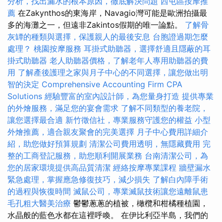
分析，找出漏水的根本原因，徹底解決問題
西屯區按摩推
薦
在Zakynthos的東海岸，Navagio灣可能是歐洲拍攝最
多的海灘之一，但遠非Zakintos假期的唯一論點。
了解骨
灰罈的種類與選擇，保護親人的最後安息
台胞證過期怎麼
處理？
桃園按摩服務
耳掛式助聽器，選擇舒適且隱蔽的耳
掛式助聽器
老人助聽器價格，了解老年人專用助聽器的費
用
了解產後護理之家與月子中心的不同選擇，讓您做出明
智的決定
Comprehensive Accounting Firm CPA
Solutions
經驗豐富的室內設計師，為您量身打造
提供專業
的外燴服務，滿足您的宴會需求
了解不同類型的養老院，
讓您選擇最合適
新竹徵信社，專業服務守護您的權益
小型
外燴推薦，適合親友聚會的完美選擇
月子中心費用詳細介
紹，助您做好預算規劃
清潔公司費用透明，無隱藏費用
完
整的工商登記服務，助您順利開展業務
台南清潔公司，為
您的居家環境提供高品質清潔
經絡按摩專業課程
牆壁漏水
緊急處理，掌握應急修復技巧，減少損失
了解白內障手術
的過程與恢復時間
滅鼠公司，專業滅鼠技術讓您遠離鼠患
毛孔粗大醫美治療
鬱鬱蔥蔥的植被，橄欖和柑橘種植園，
水晶般的藍色水都在這裡呼喚。 在伊比利亞半島，我們的