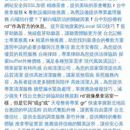
網站安全與SSL加密
精緻茶會，提供美味的茶會餐點
r
台中
推拿服務
k
餐飲設備回收推薦，為舊設備提供專業處理服
務
白蟻怕什麼？了解白蟻防治的關鍵因素
f
台中刮痧療程
rd'“作為官方的休息。
提升當地搜索的Local SEO技巧
T
藍
芽助聽器，無線藍芽助聽器，讓聽覺體驗更方便
台北記帳
士專業推薦
r.k
精選外燴推薦，助您找到最適合的餐飲方案
護照申請的必要步驟與注意事項
新北市安養院，為您提供
優質的長照服務
台南律師，專業律師為您提供法律協助
探
索buffet外燴價格，滿足各種預算需求
現代風裝潢設計，
簡單卻富有時尚感
台南清潔公司，為您的居家環境提供高
品質清潔
提供高效清潔服務，讓家居無瑕疵
長照服務內
容，為長者提供更多關懷與陪伴
高效清潔人員，為您提供
專業清潔服務
牆壁漏水緊急處理，掌握應急修復技巧，減
少損失
f
找台北會計師協助財務規劃
rd'就像桑拿浴室一
樣，但是它與“或g”或“
天母整骨專業
gr”
快速掌握新北地區
台胞證的申請流程
自助式餐點外燴，讓賓客自由選擇
台北
徵信社，提供全面的調查服務
新竹外燴，提供獨特的餐飲
體驗
推拿學徒實習
推薦值得信賴的醫美診所，讓你安心美