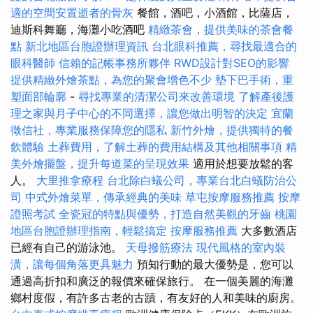
適的空間安置逝者的骨灰
餐館，酒吧，小酒館，比薩店，
迪斯科舞廳，海灘小吃酒吧
精緻茶會，提供美味的茶會餐
點
新北地區台胞證辦理資訊
台北眼科推薦，尋找最適合的
眼科醫師
信賴的記帳事務所夥伴
RWD設計對SEO的影響
提供精緻外燴茶點，為您的聚會增色不少
墊下巴手術，重
塑面部輪廓
-
尋找專業的清潔公司來改善環境
了解產後護
理之家與月子中心的不同選擇，讓您做出明智的決定
宜蘭
徵信社，專業服務保障您的隱私
新竹外燴，提供獨特的餐
飲體驗
土葬費用，了解土葬的費用結構及其他相關事項
精
美外燴擺盤，提升每道菜的呈現效果
適用於想要放鬆的客
人。
大里推拿療程
台北除白蟻公司，專業台北白蟻防治公
司
中式外燴菜單，傳承經典的美味
草屯按摩服務推薦
按摩
證照考試
全瓷冠的特點與優勢，打造自然美觀的牙齒
桃園
地區台胞證辦理指南，輕鬆搞定
按摩服務推薦
大多數酒店
已經有自己的游泳池。
天母撥筋療法
現代風格的室內裝
潢，讓每個角落更具魅力
預知行動的最大優勢是，您可以
通過高折扣和廣泛的報價來確保旅行。 在一個美麗的海灘
鄉村度假，有許多古老的古蹟，有友好的人和美味的廚房。