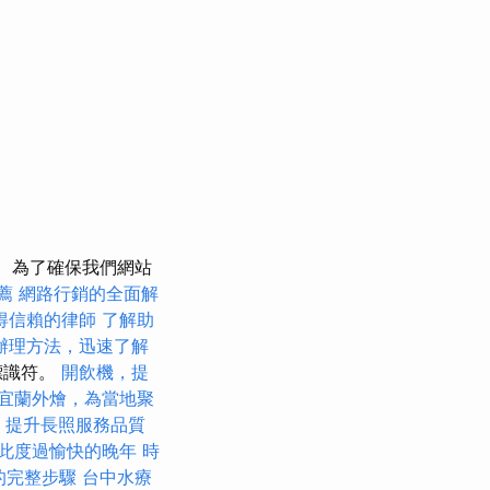
為了確保我們網站
薦
網路行銷的全面解
得信賴的律師
了解助
辦理方法，迅速了解
標識符。
開飲機，提
宜蘭外燴，為當地聚
策，提升長照服務品質
此度過愉快的晚年
時
的完整步驟
台中水療