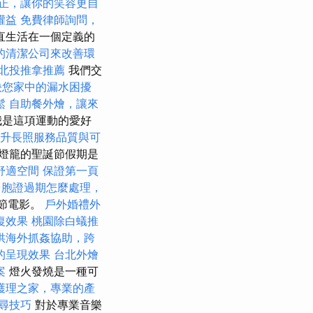
正，讓你的笑容更自
權益
免費律師詢問，
直生活在一個定義的
的清潔公司來改善環
北投推拿推薦
我們交
決您家中的漏水困擾
鬆
自助餐外燴，讓來
我是這項運動的愛好
提升長照服務品質與可
燈籠的聖誕節假期是
舒適空間
保證第一頁
台胞證過期怎麼處理，
誕節電影。
戶外婚禮外
復效果
桃園除白蟻推
供海外抓姦協助，跨
的呈現效果
台北外燴
案
燈火發燒是一種可
護理之家，專業的產
尋技巧
對於專業音樂