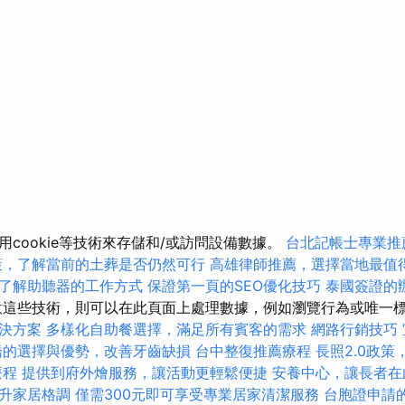
cookie等技術來存儲和/或訪問設備數據。
台北記帳士專業推
策，了解當前的土葬是否仍然可行
高雄律師推薦，選擇當地最值
了解助聽器的工作方式
保證第一頁的SEO優化技巧
泰國簽證的
這些技術，則可以在此頁面上處理數據，例如瀏覽行為或唯一
決方案
多樣化自助餐選擇，滿足所有賓客的需求
網路行銷技巧
橋的選擇與優勢，改善牙齒缺損
台中整復推薦療程
長照2.0政
療程
提供到府外燴服務，讓活動更輕鬆便捷
安養中心，讓長者在
升家居格調
僅需300元即可享受專業居家清潔服務
台胞證申請