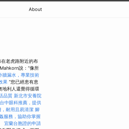
About
記錄在老虎路附近的布
Mahkorn說：“像所
外牆漏水，專業技術
O效果
“您已經患有患
奧地利人還覺得循環
活品質
新北市安養院
台中眼科推薦，提供
槽，耐用且易清潔
腳
姦服務，協助你掌握
。
宜蘭台胞證的申請