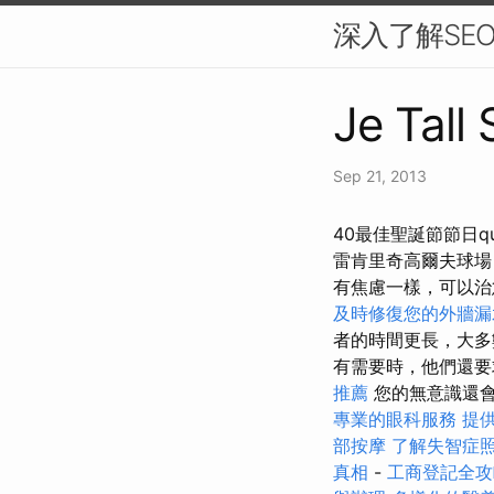
深入了解SE
Je Tall
Sep 21, 2013
40最佳聖誕節節日q
雷肯里奇高爾夫球場 /高
有焦慮一樣，可以
及時修復您的外牆漏
者的時間更長，大
有需要時，他們還
推薦
您的無意識還
專業的眼科服務
提
部按摩
了解失智症
真相
-
工商登記全攻