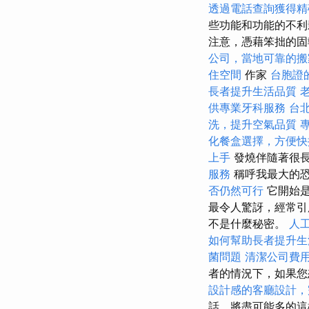
透過電話查詢獲得精
些功能和功能的不利
注意，憑藉笨拙的固
公司，當地可靠的搬
住空間
作家
台胞證
長者提升生活品質
供專業牙科服務
台
洗，提升空氣品質
化餐盒選擇，方便快
上手
發燒伴隨著很
服務
稱呼我最大的
否仍然可行
它開始
最令人驚訝，經常引
不是什麼秘密。
人
如何幫助長者提升生
菌問題
清潔公司費
者的情況下，如果您
設計感的客廳設計，
話，將盡可能多的