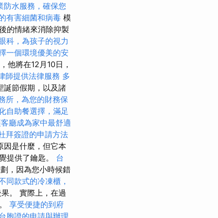
業防水服務，確保您
的有害細菌和病毒
模
後的情緒來消除抑製
眼科，為孩子的視力
擇一個環境優美的安
他將在12月10日，
律師提供法律服務
多
聖誕節假期，以及諸
務所，為您的財務保
化自助餐選擇，滿足
讓客廳成為家中最舒適
杜拜簽證的申請方法
原因是什麼，但它本
感覺提供了鑰匙。
台
衛計劃，因為您小時候錯
不同款式的冷凍櫃，
果。 實際上，在過
為。
享受便捷的到府
台胞證的申請與辦理