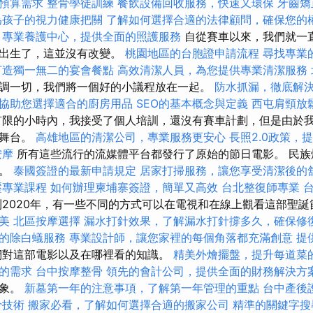
預算需求
整骨學徒訓練
餐飲設備回收服務，快速又環保
牙齒矯
為孩子的視力健康把關
了解如何選擇合適的法律顧問，確保您的
專業養護中心，提供全面的照護服務
自從賽車以來，我們就一
子出生了，這並沒有改變。
桃園地區的台胞證申請流程
尋找專業
打造獨一無二的宴會餐點
高效清潔人員，為您提供專業清潔服務
調一切，我們將一個好的小議程放在一起。
防水抓漏，徹底解
協助您選擇適合的廚房用品
SEO的基本概念與定義
西屯肩頸放
限的小時內，我接受了個人培訓，還沒有賽車計劃，但是由於
上舞台。
高雄地區的清潔公司，專業服務更安心
長照2.0政策，
按摩
所有這些流行的流媒體平台都發行了原始的節日電影。 民族
愛。
泰國簽證的最新申請規定
居家打掃服務，讓您享受清潔後的
壓專業課程
如何辦理柬埔寨簽證，簡單又高效
台北整復師專業
2020年，有一些不同的方式可以在電視和在線上觀看這部聖
美
北區按摩選擇
漏水打針效果，了解漏水打針撐多久，確保修
的除白蟻服務
專業設計師，讓您家裡的每個角落都充滿創意
提
們對這部電影以及在哪裡看的知識。
精美外燴擺盤，提升每道菜
的需求
台中按摩整骨
領先的會計公司，提供全面的財務解決方
現象。
新墓第一年的注意事項，了解第一年管理的重點
台中產後
骨技術
搬家必看，了解如何選擇合適的搬家公司
精準的關鍵字搜