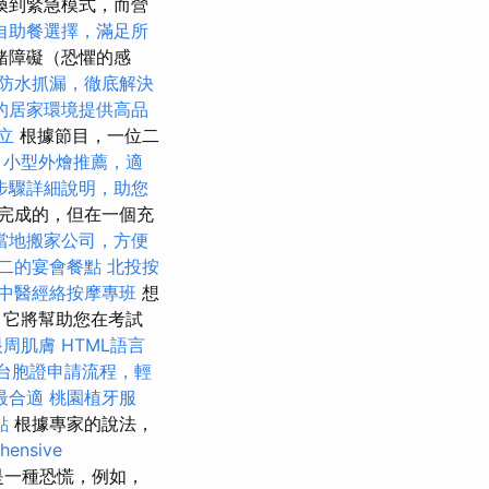
換到緊急模式，而營
自助餐選擇，滿足所
緒障礙（恐懼的感
防水抓漏，徹底解決
的居家環境提供高品
立
根據節目，一位二
。
小型外燴推薦，適
步驟詳細說明，助您
完成的，但在一個充
當地搬家公司，方便
二的宴會餐點
北投按
中醫經絡按摩專班
想
，它將幫助您在考試
眼周肌膚
HTML語言
台胞證申請流程，輕
最合適
桃園植牙服
點
根據專家的說法，
hensive
是一種恐慌，例如，