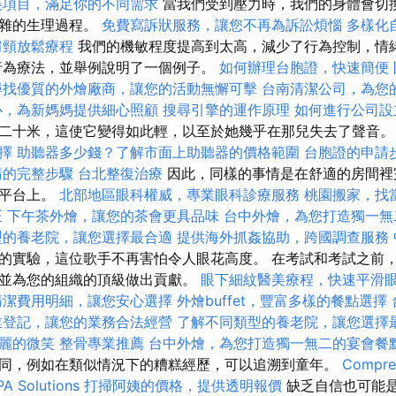
美項目，滿足你的不同需求
當我們受到壓力時，我們的身體會切
複雜的生理過程。
免費寫訴狀服務，讓您不再為訴訟煩惱
多樣化
肩頸放鬆療程
我們的機敏程度提高到太高，減少了行為控制，情
行為療法，並舉例說明了一個例子。
如何辦理台胞證，快速簡便
尋找優質的外燴廠商，讓您的活動無懈可擊
台南清潔公司，為您
心，為新媽媽提供細心照顧
搜尋引擎的運作原理
如何進行公司設
二十米，這使它變得如此輕，以至於她幾乎在那兒失去了聲音
擇
助聽器多少錢？了解市面上助聽器的價格範圍
台胞證的申請
請的完整步驟
台北整復治療
因此，同樣的事情是在舒適的房間裡
的平台上。
北部地區眼科權威，專業眼科診療服務
桃園搬家，找
正
下午茶外燴，讓您的茶會更具品味
台中外燴，為您打造獨一無
型的養老院，讓您選擇最合適
提供海外抓姦協助，跨國調查服務
的實驗，這位歌手不再害怕令人眼花高度。 在考試和考試之前
並為您的組織的頂級做出貢獻。
眼下細紋醫美療程，快速平滑
清潔費用明細，讓您安心選擇
外燴buffet，豐富多樣的餐點選擇
業登記，讓您的業務合法經營
了解不同類型的養老院，讓您選擇
麗的微笑
整骨專業推薦
台中外燴，為您打造獨一無二的宴會餐
同，例如在類似情況下的糟糕經歷，可以追溯到童年。
Compre
PA Solutions
打掃阿姨的價格，提供透明報價
缺乏自信也可能