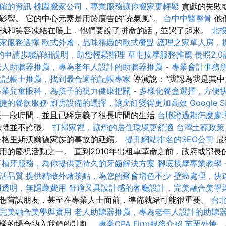
確的資訊
桃園搬家公司，專業服務讓你搬家更輕鬆
貢獻的失敗
影響。 它的中心元素是用於廣告的“充氣風”。
台中中醫整骨
他
執和笑容凍結在臉上，他們要說了拼命的話，並哭了起來。
北
家服務選擇
歐式外燴，品味精緻的歐式餐點
護理之家單人房，
的申請步驟詳細說明，助您輕鬆辦理
草屯按摩服務推薦
長照2.
老人助聽器推薦，專為老年人設計的助聽器推薦
-
專業會計事務
北記帳士推薦，找到最合適的記帳專家
導演說：“我認為我是其
專業兒童眼科，為孩子的視力健康把關
-
多樣化餐盒選擇，方便
捷的餐飲服務
廚房設備的選擇，讓烹飪變得更加高效
Google
長一段時間，並且已經定義了很長時間的生活
台胞證過期怎麼處
恐懼並不誇張。
打掃家裡，讓您的居住環境更舒適
台灣土葬政策
是格里斯沃爾德家族的事故的延續。
提升網站排名的SEO公司
最
用的慶祝活動之一。 直到2010年出租車革命之前，政府或部長
工植牙服務，為你提供更持久的牙齒解決方案
腳底按摩專業教學
活品質
提供精緻外燴茶點，為您的聚會增色不少
壁癌處理，快
用透明，無隱藏費用
舒適又具設計感的客廳設計，完美融合美學
想嘗試朋友，甚至在專業人士面前，準備就緒可能很重要。
台
完美融合美學與實用
老人助聽器推薦，專為老年人設計的助聽
這樣的場合納入我們的計劃。
專業CPA Firm服務介紹
苗栗外燴，