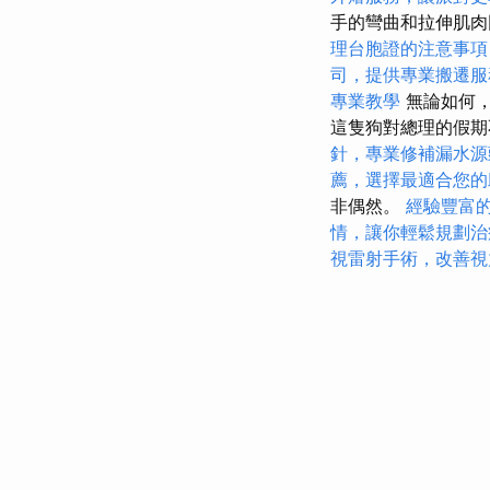
手的彎曲和拉伸肌肉
理台胞證的注意事項
司，提供專業搬遷服
專業教學
無論如何
這隻狗對總理的假期
針，專業修補漏水源
薦，選擇最適合您的
非偶然。
經驗豐富
情，讓你輕鬆規劃治
視雷射手術，改善視