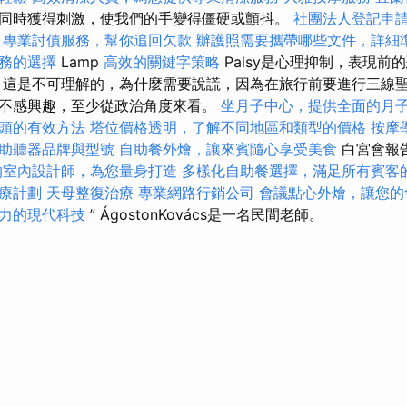
同時獲得刺激，使我們的手變得僵硬或顫抖。
社團法人登記申
專業討債服務，幫你追回欠款
辦護照需要攜帶哪些文件，詳細
務的選擇
Lamp
高效的關鍵字策略
Palsy是心理抑制，表現前
，這是不可理解的，為什麼需要說謊，因為在旅行前要進行三線
不感興趣，至少從政治角度來看。
坐月子中心，提供全面的月
頭的有效方法
塔位價格透明，了解不同地區和類型的價格
按摩
助聽器品牌與型號
自助餐外燴，讓來賓隨心享受美食
白宮會報
的室內設計師，為您量身打造
多樣化自助餐選擇，滿足所有賓客
療計劃
天母整復治療
專業網路行銷公司
會議點心外燴，讓您的
力的現代科技
” ÁgostonKovács是一名民間老師。