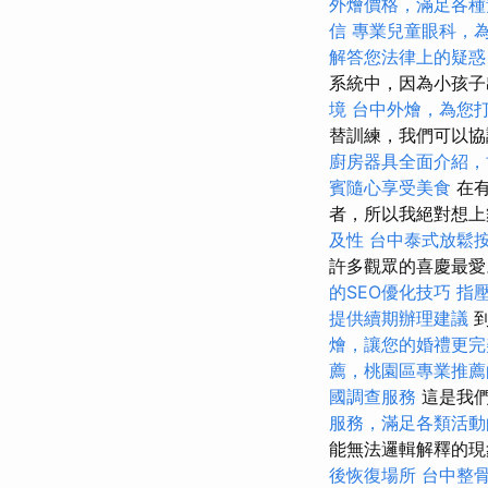
外燴價格，滿足各種
信
專業兒童眼科，
解答您法律上的疑惑
系統中，因為小孩
境
台中外燴，為您
替訓練，我們可以協
廚房器具全面介紹，
賓隨心享受美食
在有
者，所以我絕對想
及性
台中泰式放鬆
許多觀眾的喜慶最
的SEO優化技巧
指
提供續期辦理建議
到
燴，讓您的婚禮更完
薦，桃園區專業推薦
國調查服務
這是我
服務，滿足各類活動
能無法邏輯解釋的
後恢復場所
台中整