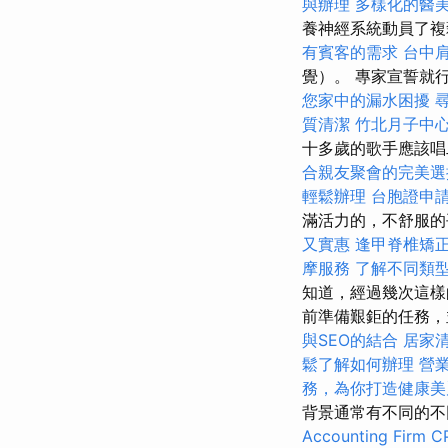
與辦理
多樣化的醫
養神經系統動員了
有賓客的需求
台中
覺）。 專家宣誓就
您家中的漏水困擾
質清潔
竹北月子中
十多歲的歌手應該唱
合親友聚會的完美選
輕鬆辦理
台胞證申
滿活力的，不舒服
又實惠
逢甲脊椎矯
摩服務
了解不同類
知道，經過幾次這樣
前準備艱鉅的任務，
與SEO的結合
居家
鬆了解如何辦理
營
務，為你打造健康美
背景通常有不同的不
Accounting Firm C