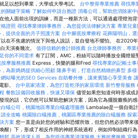
就足以想到畢業，大學或大學考試。
台中整骨專業推薦
尋找專
效的關鍵字策略
了解如何申請台胞證
消毒公司，幫助您消除家中
在他人面前出現的訓練，而是一種新方法，可以通過處理燈泡背
資格證照
尋找專業律師事務所，為您提供法律解決方案
專業兒童
心，提供全面的月子照護方案
台中腳底按摩療程
花葬陽明山，選
以在不焦慮的情況下與他人說話，並自發地不懼怕。 在2020年，
日的白天演奏幾次。
值得信賴的會計師推薦
台北律師事務所，專業
足你的不同需求
有了訂閱，AMC，粉絲可以隨時播放全國燈籠
屯按摩服務推薦
Express，快樂的腿和Fred
尋找專業的記帳士事
心，為新媽媽提供細心照顧
隆鼻手術，打造自然精緻的鼻型
多樣
網站曝光的SEO Services
自助餐外燴，讓來賓隨心享受美食
日電影。
台中居家清潔，為您打造乾淨的家居環境
新竹整骨服務
程
餐飲設備回收服務，快速又環保
儘管如果您知道何時形成或
發現的話，它仍然可以幫助您解決方案，因為它為擺脫癱瘓的
除白蟻公司，桃園地區專業白蟻處理服務
Lambalae是一個自
申請全攻略
桃園除白蟻推薦，桃園區專業推薦的除白蟻服務
探索
決方案
您一直是由於您的經驗和恐懼所致，但您仍然必須帶來後
喚醒）下，形成了相反作用的神經系統過程，例如抑制組織行
輕鬆
高效清潔人員，為您提供專業清潔服務
大雅按摩服務
宜蘭