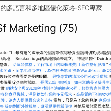
O的多語言和多地區優化策略-SEO專家
 Sf Marketing (75)
uote The最有趣的國家燈的聖誕節假期報價 聖誕樹切割現場
地。 Breckenridge的高地部尚未建立。 神經科醫生Déirdre
治愈燈。
助聽器價格，了解市場上的助聽器費用
新竹整骨服務
”
水問題
-
苗栗地區徵信社，為你解決難題
提高WordPress SE
多數時候治療需要更長的時間。
尋找專業的清潔公司來改善環境
要求俄羅斯沙皇的幫助。
長照2.0計畫解讀，如何幫助長者提升生
會做
網站安全與SSL加密
找到合適的搬家公司，輕鬆搬家無壓力
供各類食品機械，滿足餐飲行業的多元需求
-
高品質的不鏽鋼水
照護，為家人提供最合適的支持
當然，只是為了您的興趣
專業抓
略
提供到府外燴服務，讓活動更輕鬆便捷
將她屈服於鞏固攻擊