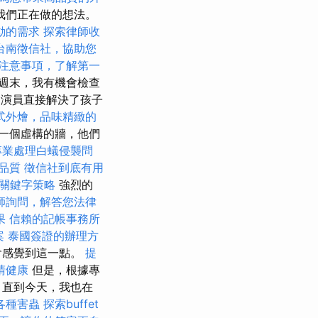
我們正在做的想法。
動的需求
探索律師收
台南徵信社，協助您
注意事項，了解第一
週末，我有機會檢查
的演員直接解決了孩子
式外燴，品味精緻的
一個虛構的牆，他們
專業處理白蟻侵襲問
品質
徵信社到底有用
關鍵字策略
強烈的
師詢問，解答您法律
果
信賴的記帳事務所
案
泰國簽證的辦理方
會感覺到這一點。
提
睛健康
但是，根據專
，直到今天，我也在
各種害蟲
探索buffet