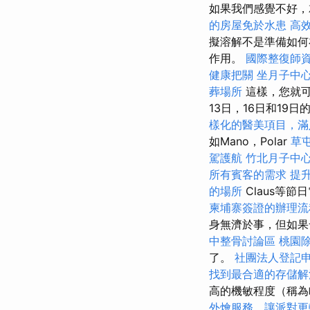
如果我們感覺不好，
的房屋免於水患
高
擬溶解不是準備如何
作用。
國際整復師
健康把關
坐月子中
葬場所
這樣，您就可
13日，16日和19
樣化的醫美項目，滿
如Mano，Polar
草
駕護航
竹北月子中
所有賓客的需求
提升
的場所
Claus等節
柬埔寨簽證的辦理流
身無濟於事，但如果
中整骨討論區
桃園
了。
社團法人登記
找到最合適的存儲解
高的機敏程度（稱為
外燴服務，讓派對更