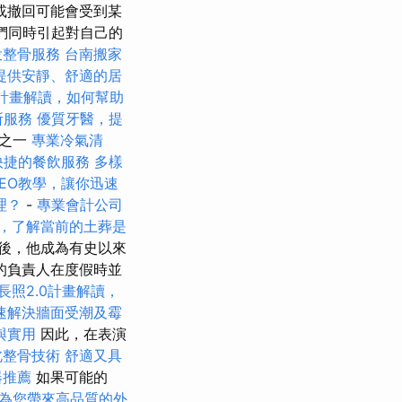
或撤回可能會受到某
們同時引起對自己的
投整骨服務
台南搬家
提供安靜、舒適的居
0計畫解讀，如何幫助
所服務
優質牙醫，提
中之一
專業冷氣清
快捷的餐飲服務
多樣
 SEO教學，讓你迅速
理？
-
專業會計公司
，了解當前的土葬是
後，他成為有史以來
的負責人在度假時並
長照2.0計畫解讀，
速解決牆面受潮及霉
與實用
因此，在表演
北整骨技術
舒適又具
器推薦
如果可能的
為您帶來高品質的外