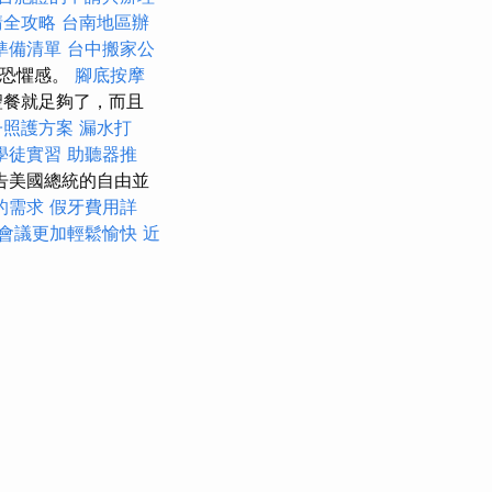
請全攻略
台南地區辦
準備清單
台中搬家公
的恐懼感。
腳底按摩
聖餐就足夠了，而且
子照護方案
漏水打
學徒實習
助聽器推
告美國總統的自由並
的需求
假牙費用詳
會議更加輕鬆愉快
近